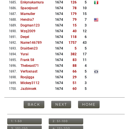
1685
.
Enkynakamura
1674
126
5
1686
.
Spacejoust
1674
78
10
1687
.
Mamuller
1674
179
15
1688
.
Hendra7
1674
79
7
1689
.
Dogman123
1674
15
3
1690
.
Wzq2009
1674
40
12
1691
.
Deqel
1674
118
6
1692
.
Name146789
1674
1757
43
1693
.
Drairben23
1674
5
5
1694
.
Yurai
1674
382
17
1695
.
Frank 58
1674
83
11
1696
.
Thebeast71
1674
88
4
1697
.
Verfoxnast
1674
66
5
1698
.
Roojigga
1674
29
5
1699
.
Mickey3112
1674
51
3
1700
.
Jazbinsek
1674
60
5
BACK
NEXT
HOME
1: 1-50
2: 51-100
3: 101-150
4: 151-200