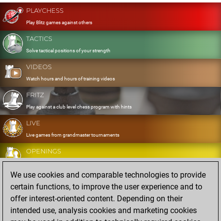
PLAYCHESS
Play Blitz games against others
TACTICS
Solve tactical positions of your strength
VIDEOS
Watch hours and hours of training videos
FRITZ
Play against a club level chess program with hints
LIVE
Live games from grandmaster tournaments
OPENINGS
Develop and exercise your openings
We use cookies and comparable technologies to provide
DATABASE
certain functions, to improve the user experience and to
Eight million strong games
offer interest-oriented content. Depending on their
MYGAMES
intended use, analysis cookies and marketing cookies
Store and analyse your own games in the cloud