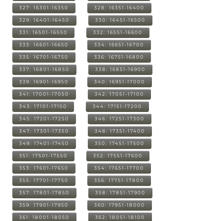
327: 16301-16350
328: 16351-16400
329: 16401-16450
330: 16451-16500
331: 16501-16550
332: 16551-16600
333: 16601-16650
334: 16651-16700
335: 16701-16750
336: 16751-16800
337: 16801-16850
338: 16851-16900
339: 16901-16950
340: 16951-17000
341: 17001-17050
342: 17051-17100
343: 17101-17150
344: 17151-17200
345: 17201-17250
346: 17251-17300
347: 17301-17350
348: 17351-17400
349: 17401-17450
350: 17451-17500
351: 17501-17550
352: 17551-17600
353: 17601-17650
354: 17651-17700
355: 17701-17750
356: 17751-17800
357: 17801-17850
358: 17851-17900
359: 17901-17950
360: 17951-18000
361: 18001-18050
362: 18051-18100