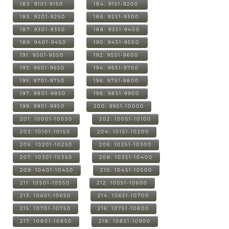
183: 9101-9150
184: 9151-9200
185: 9201-9250
186: 9251-9300
187: 9301-9350
188: 9351-9400
189: 9401-9450
190: 9451-9500
191: 9501-9550
192: 9551-9600
193: 9601-9650
194: 9651-9700
195: 9701-9750
196: 9751-9800
197: 9801-9850
198: 9851-9900
199: 9901-9950
200: 9951-10000
201: 10001-10050
202: 10051-10100
203: 10101-10150
204: 10151-10200
205: 10201-10250
206: 10251-10300
207: 10301-10350
208: 10351-10400
209: 10401-10450
210: 10451-10500
211: 10501-10550
212: 10551-10600
213: 10601-10650
214: 10651-10700
215: 10701-10750
216: 10751-10800
217: 10801-10850
218: 10851-10900