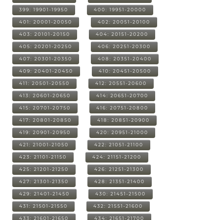
399: 19901-19950
400: 19951-20000
401: 20001-20050
402: 20051-20100
403: 20101-20150
404: 20151-20200
405: 20201-20250
406: 20251-20300
407: 20301-20350
408: 20351-20400
409: 20401-20450
410: 20451-20500
411: 20501-20550
412: 20551-20600
413: 20601-20650
414: 20651-20700
415: 20701-20750
416: 20751-20800
417: 20801-20850
418: 20851-20900
419: 20901-20950
420: 20951-21000
421: 21001-21050
422: 21051-21100
423: 21101-21150
424: 21151-21200
425: 21201-21250
426: 21251-21300
427: 21301-21350
428: 21351-21400
429: 21401-21450
430: 21451-21500
431: 21501-21550
432: 21551-21600
433: 21601-21650
434: 21651-21700