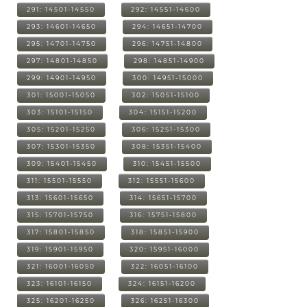
291: 14501-14550
292: 14551-14600
293: 14601-14650
294: 14651-14700
295: 14701-14750
296: 14751-14800
297: 14801-14850
298: 14851-14900
299: 14901-14950
300: 14951-15000
301: 15001-15050
302: 15051-15100
303: 15101-15150
304: 15151-15200
305: 15201-15250
306: 15251-15300
307: 15301-15350
308: 15351-15400
309: 15401-15450
310: 15451-15500
311: 15501-15550
312: 15551-15600
313: 15601-15650
314: 15651-15700
315: 15701-15750
316: 15751-15800
317: 15801-15850
318: 15851-15900
319: 15901-15950
320: 15951-16000
321: 16001-16050
322: 16051-16100
323: 16101-16150
324: 16151-16200
325: 16201-16250
326: 16251-16300