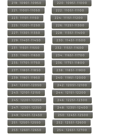
219: 10901-10950
220: 10951-11000
221: 11001-11050
222: 11051-11100
223: 11101-11150
224: 11151-11200
225: 11201-11250
226: 11251-11300
227: 11301-11350
228: 11351-11400
229: 11401-11450
230: 11451-11500
231: 11501-11550
232: 11551-11600
233: 11601-11650
234: 11651-11700
235: 11701-11750
236: 11751-11800
237: 11801-11850
238: 11851-11900
239: 11901-11950
240: 11951-12000
241: 12001-12050
242: 12051-12100
243: 12101-12150
244: 12151-12200
245: 12201-12250
246: 12251-12300
247: 12301-12350
248: 12351-12400
249: 12401-12450
250: 12451-12500
251: 12501-12550
252: 12551-12600
253: 12601-12650
254: 12651-12700