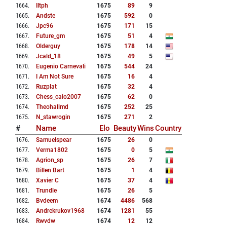
1664
.
Iltph
1675
89
9
1665
.
Andste
1675
592
0
1666
.
Jpc96
1675
171
15
1667
.
Future_gm
1675
51
4
1668
.
Olderguy
1675
178
14
1669
.
Jcald_18
1675
49
5
1670
.
Eugenio Carnevali
1675
544
24
1671
.
I Am Not Sure
1675
16
4
1672
.
Ruzplat
1675
32
4
1673
.
Chess_caio2007
1675
62
0
1674
.
Theohallmd
1675
252
25
1675
.
N_stawrogin
1675
271
2
#
Name
Elo
Beauty
Wins
Country
1676
.
Samuelspear
1675
26
0
1677
.
Verma1802
1675
0
5
1678
.
Agrion_sp
1675
26
7
1679
.
Billen Bart
1675
1
4
1680
.
Xavier C
1675
37
4
1681
.
Trundle
1675
26
5
1682
.
Bvdeem
1674
4486
568
1683
.
Andrekrukov1968
1674
1281
55
1684
.
Rwvdw
1674
12
12