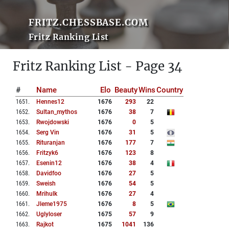
FRITZ.CHESSBASE.COM
Fritz Ranking List
Fritz Ranking List - Page 34
#
Name
Elo
Beauty
Wins
Country
1651
.
Hennes12
1676
293
22
1652
.
Sultan_mythos
1676
38
7
1653
.
Rwojdowski
1676
0
5
1654
.
Serg Vin
1676
31
5
1655
.
Rituranjan
1676
177
7
1656
.
Fritzyk6
1676
123
8
1657
.
Esenin12
1676
38
4
1658
.
Davidfoo
1676
27
5
1659
.
Sweish
1676
54
5
1660
.
Mrihulk
1676
27
4
1661
.
Jleme1975
1676
8
5
1662
.
Uglyloser
1675
57
9
1663
.
Rajkot
1675
1041
136