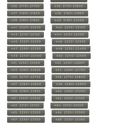
435: 21701-21750
436: 21751-21800
437: 21801-21850
438: 21851-21900
439: 21901-21950
440: 21951-22000
441: 22001-22050
442: 22051-22100
443: 22101-22150
444: 22151-22200
445: 22201-22250
446: 22251-22300
447: 22301-22350
448: 22351-22400
449: 22401-22450
450: 22451-22500
451: 22501-22550
452: 22551-22600
453: 22601-22650
454: 22651-22700
455: 22701-22750
456: 22751-22800
457: 22801-22850
458: 22851-22900
459: 22901-22950
460: 22951-23000
461: 23001-23050
462: 23051-23100
463: 23101-23150
464: 23151-23200
465: 23201-23250
466: 23251-23300
467: 23301-23350
468: 23351-23385