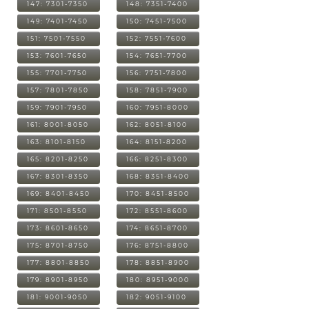
147: 7301-7350
148: 7351-7400
149: 7401-7450
150: 7451-7500
151: 7501-7550
152: 7551-7600
153: 7601-7650
154: 7651-7700
155: 7701-7750
156: 7751-7800
157: 7801-7850
158: 7851-7900
159: 7901-7950
160: 7951-8000
161: 8001-8050
162: 8051-8100
163: 8101-8150
164: 8151-8200
165: 8201-8250
166: 8251-8300
167: 8301-8350
168: 8351-8400
169: 8401-8450
170: 8451-8500
171: 8501-8550
172: 8551-8600
173: 8601-8650
174: 8651-8700
175: 8701-8750
176: 8751-8800
177: 8801-8850
178: 8851-8900
179: 8901-8950
180: 8951-9000
181: 9001-9050
182: 9051-9100