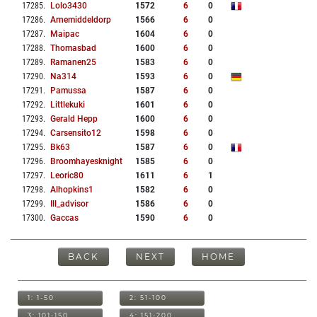
17285
.
Lolo3430
1572
6
0
17286
.
Arnemiddeldorp
1566
6
0
17287
.
Maipac
1604
6
0
17288
.
Thomasbad
1600
6
0
17289
.
Ramanen25
1583
6
0
17290
.
Na314
1593
6
0
17291
.
Pamussa
1587
6
0
17292
.
Littlekuki
1601
6
0
17293
.
Gerald Hepp
1600
6
0
17294
.
Carsensito12
1598
6
0
17295
.
Bk63
1587
6
0
17296
.
Broomhayesknight
1585
6
0
17297
.
Leoric80
1611
6
1
17298
.
Alhopkins1
1582
6
0
17299
.
Ill_advisor
1586
6
0
17300
.
Gaccas
1590
6
0
BACK
NEXT
HOME
1: 1-50
2: 51-100
3: 101-150
4: 151-200