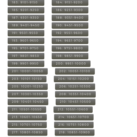
183: 9101-9150
184: 9151-9200
185: 9201-9250
186: 9251-9300
187: 9301-9350
188: 9351-9400
189: 9401-9450
190: 9451-9500
191: 9501-9550
192: 9551-9600
193: 9601-9650
194: 9651-9700
195: 9701-9750
196: 9751-9800
197: 9801-9850
198: 9851-9900
199: 9901-9950
200: 9951-10000
201: 10001-10050
202: 10051-10100
203: 10101-10150
204: 10151-10200
205: 10201-10250
206: 10251-10300
207: 10301-10350
208: 10351-10400
209: 10401-10450
210: 10451-10500
211: 10501-10550
212: 10551-10600
213: 10601-10650
214: 10651-10700
215: 10701-10750
216: 10751-10800
217: 10801-10850
218: 10851-10900