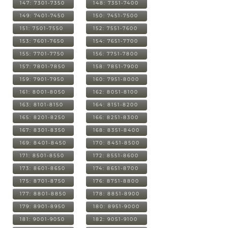
147: 7301-7350
148: 7351-7400
149: 7401-7450
150: 7451-7500
151: 7501-7550
152: 7551-7600
153: 7601-7650
154: 7651-7700
155: 7701-7750
156: 7751-7800
157: 7801-7850
158: 7851-7900
159: 7901-7950
160: 7951-8000
161: 8001-8050
162: 8051-8100
163: 8101-8150
164: 8151-8200
165: 8201-8250
166: 8251-8300
167: 8301-8350
168: 8351-8400
169: 8401-8450
170: 8451-8500
171: 8501-8550
172: 8551-8600
173: 8601-8650
174: 8651-8700
175: 8701-8750
176: 8751-8800
177: 8801-8850
178: 8851-8900
179: 8901-8950
180: 8951-9000
181: 9001-9050
182: 9051-9100