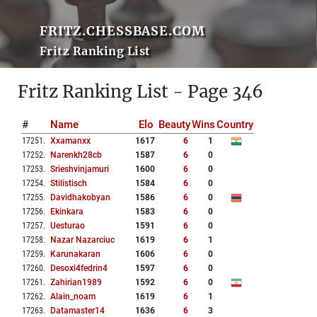
FRITZ.CHESSBASE.COM
Fritz Ranking List
Fritz Ranking List - Page 346
#
Name
Elo
Beauty
Wins
Country
17251
.
Xxamanxx
1617
6
1
17252
.
Narenkh28cb
1587
6
0
17253
.
Srieshvinjamuri
1600
6
0
17254
.
Stilistisch
1584
6
0
17255
.
Davidhakobyan
1586
6
0
17256
.
Ekinkara
1583
6
0
17257
.
Uesturao
1591
6
0
17258
.
Nazar Nazarciuc
1619
6
1
17259
.
Karunakaran
1606
6
0
17260
.
Desoxi4fedrin4
1597
6
0
17261
.
Zahirian1989
1592
6
0
17262
.
Alain_noam
1619
6
1
17263
.
Datamaster14
1636
6
3