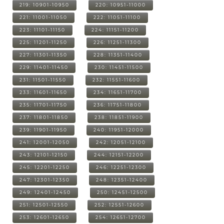
219: 10901-10950
220: 10951-11000
221: 11001-11050
222: 11051-11100
223: 11101-11150
224: 11151-11200
225: 11201-11250
226: 11251-11300
227: 11301-11350
228: 11351-11400
229: 11401-11450
230: 11451-11500
231: 11501-11550
232: 11551-11600
233: 11601-11650
234: 11651-11700
235: 11701-11750
236: 11751-11800
237: 11801-11850
238: 11851-11900
239: 11901-11950
240: 11951-12000
241: 12001-12050
242: 12051-12100
243: 12101-12150
244: 12151-12200
245: 12201-12250
246: 12251-12300
247: 12301-12350
248: 12351-12400
249: 12401-12450
250: 12451-12500
251: 12501-12550
252: 12551-12600
253: 12601-12650
254: 12651-12700