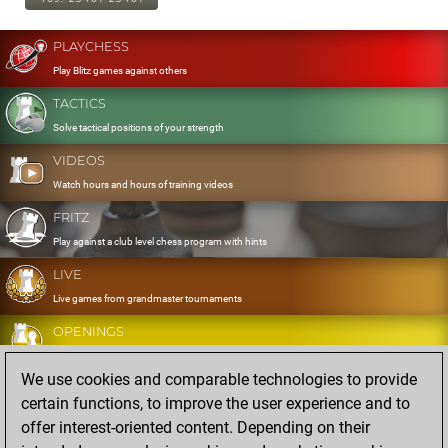
PLAYCHESS
Play Blitz games against others
TACTICS
Solve tactical positions of your strength
VIDEOS
Watch hours and hours of training videos
FRITZ
Play against a club level chess program with hints
LIVE
Live games from grandmaster tournaments
OPENINGS
Develop and exercise your openings
We use cookies and comparable technologies to provide
DATABASE
certain functions, to improve the user experience and to
Eight million strong games
offer interest-oriented content. Depending on their
MYGAMES