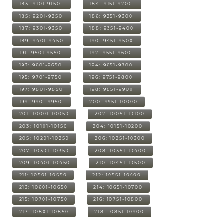
183: 9101-9150
184: 9151-9200
185: 9201-9250
186: 9251-9300
187: 9301-9350
188: 9351-9400
189: 9401-9450
190: 9451-9500
191: 9501-9550
192: 9551-9600
193: 9601-9650
194: 9651-9700
195: 9701-9750
196: 9751-9800
197: 9801-9850
198: 9851-9900
199: 9901-9950
200: 9951-10000
201: 10001-10050
202: 10051-10100
203: 10101-10150
204: 10151-10200
205: 10201-10250
206: 10251-10300
207: 10301-10350
208: 10351-10400
209: 10401-10450
210: 10451-10500
211: 10501-10550
212: 10551-10600
213: 10601-10650
214: 10651-10700
215: 10701-10750
216: 10751-10800
217: 10801-10850
218: 10851-10900