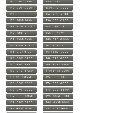
147: 7301-7350
148: 7351-7400
149: 7401-7450
150: 7451-7500
151: 7501-7550
152: 7551-7600
153: 7601-7650
154: 7651-7700
155: 7701-7750
156: 7751-7800
157: 7801-7850
158: 7851-7900
159: 7901-7950
160: 7951-8000
161: 8001-8050
162: 8051-8100
163: 8101-8150
164: 8151-8200
165: 8201-8250
166: 8251-8300
167: 8301-8350
168: 8351-8400
169: 8401-8450
170: 8451-8500
171: 8501-8550
172: 8551-8600
173: 8601-8650
174: 8651-8700
175: 8701-8750
176: 8751-8800
177: 8801-8850
178: 8851-8900
179: 8901-8950
180: 8951-9000
181: 9001-9050
182: 9051-9100