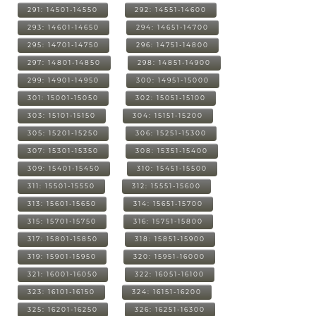
291: 14501-14550
292: 14551-14600
293: 14601-14650
294: 14651-14700
295: 14701-14750
296: 14751-14800
297: 14801-14850
298: 14851-14900
299: 14901-14950
300: 14951-15000
301: 15001-15050
302: 15051-15100
303: 15101-15150
304: 15151-15200
305: 15201-15250
306: 15251-15300
307: 15301-15350
308: 15351-15400
309: 15401-15450
310: 15451-15500
311: 15501-15550
312: 15551-15600
313: 15601-15650
314: 15651-15700
315: 15701-15750
316: 15751-15800
317: 15801-15850
318: 15851-15900
319: 15901-15950
320: 15951-16000
321: 16001-16050
322: 16051-16100
323: 16101-16150
324: 16151-16200
325: 16201-16250
326: 16251-16300