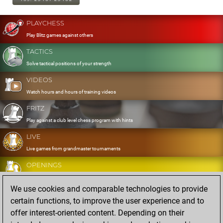
PLAYCHESS
Play Blitz games against others
TACTICS
Solve tactical positions of your strength
VIDEOS
Watch hours and hours of training videos
FRITZ
Play against a club level chess program with hints
LIVE
Live games from grandmaster tournaments
OPENINGS
Develop and exercise your openings
We use cookies and comparable technologies to provide
DATABASE
certain functions, to improve the user experience and to
Eight million strong games
offer interest-oriented content. Depending on their
MYGAMES