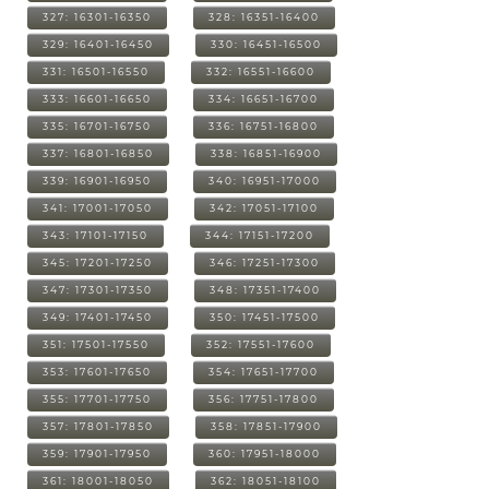
327: 16301-16350
328: 16351-16400
329: 16401-16450
330: 16451-16500
331: 16501-16550
332: 16551-16600
333: 16601-16650
334: 16651-16700
335: 16701-16750
336: 16751-16800
337: 16801-16850
338: 16851-16900
339: 16901-16950
340: 16951-17000
341: 17001-17050
342: 17051-17100
343: 17101-17150
344: 17151-17200
345: 17201-17250
346: 17251-17300
347: 17301-17350
348: 17351-17400
349: 17401-17450
350: 17451-17500
351: 17501-17550
352: 17551-17600
353: 17601-17650
354: 17651-17700
355: 17701-17750
356: 17751-17800
357: 17801-17850
358: 17851-17900
359: 17901-17950
360: 17951-18000
361: 18001-18050
362: 18051-18100