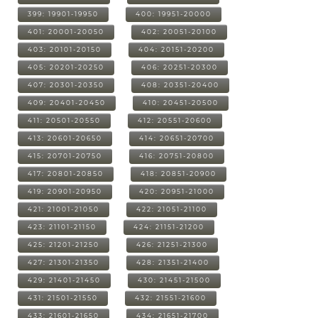
399: 19901-19950
400: 19951-20000
401: 20001-20050
402: 20051-20100
403: 20101-20150
404: 20151-20200
405: 20201-20250
406: 20251-20300
407: 20301-20350
408: 20351-20400
409: 20401-20450
410: 20451-20500
411: 20501-20550
412: 20551-20600
413: 20601-20650
414: 20651-20700
415: 20701-20750
416: 20751-20800
417: 20801-20850
418: 20851-20900
419: 20901-20950
420: 20951-21000
421: 21001-21050
422: 21051-21100
423: 21101-21150
424: 21151-21200
425: 21201-21250
426: 21251-21300
427: 21301-21350
428: 21351-21400
429: 21401-21450
430: 21451-21500
431: 21501-21550
432: 21551-21600
433: 21601-21650
434: 21651-21700