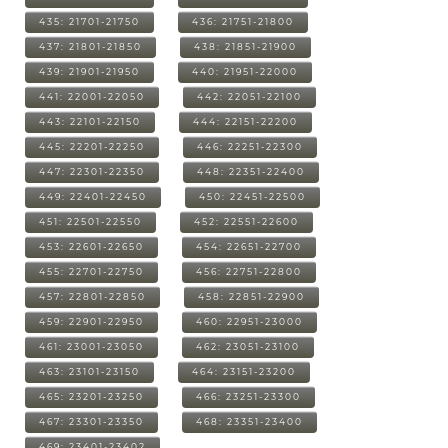
435: 21701-21750
436: 21751-21800
437: 21801-21850
438: 21851-21900
439: 21901-21950
440: 21951-22000
441: 22001-22050
442: 22051-22100
443: 22101-22150
444: 22151-22200
445: 22201-22250
446: 22251-22300
447: 22301-22350
448: 22351-22400
449: 22401-22450
450: 22451-22500
451: 22501-22550
452: 22551-22600
453: 22601-22650
454: 22651-22700
455: 22701-22750
456: 22751-22800
457: 22801-22850
458: 22851-22900
459: 22901-22950
460: 22951-23000
461: 23001-23050
462: 23051-23100
463: 23101-23150
464: 23151-23200
465: 23201-23250
466: 23251-23300
467: 23301-23350
468: 23351-23400
469: 23401-23402