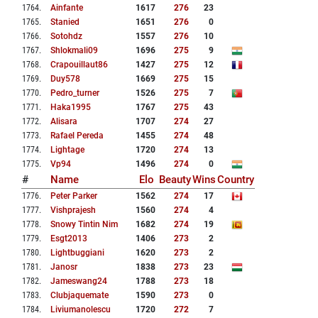
1764
.
Ainfante
1617
276
23
1765
.
Stanied
1651
276
0
1766
.
Sotohdz
1557
276
10
1767
.
Shlokmali09
1696
275
9
1768
.
Crapouillaut86
1427
275
12
1769
.
Duy578
1669
275
15
1770
.
Pedro_turner
1526
275
7
1771
.
Haka1995
1767
275
43
1772
.
Alisara
1707
274
27
1773
.
Rafael Pereda
1455
274
48
1774
.
Lightage
1720
274
13
1775
.
Vp94
1496
274
0
#
Name
Elo
Beauty
Wins
Country
1776
.
Peter Parker
1562
274
17
1777
.
Vishprajesh
1560
274
4
1778
.
Snowy Tintin Nim
1682
274
19
1779
.
Esgt2013
1406
273
2
1780
.
Lightbuggiani
1620
273
2
1781
.
Janosr
1838
273
23
1782
.
Jameswang24
1788
273
18
1783
.
Clubjaquemate
1590
273
0
1784
.
Liviumanolescu
1720
272
7