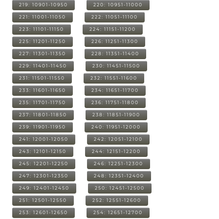
219: 10901-10950
220: 10951-11000
221: 11001-11050
222: 11051-11100
223: 11101-11150
224: 11151-11200
225: 11201-11250
226: 11251-11300
227: 11301-11350
228: 11351-11400
229: 11401-11450
230: 11451-11500
231: 11501-11550
232: 11551-11600
233: 11601-11650
234: 11651-11700
235: 11701-11750
236: 11751-11800
237: 11801-11850
238: 11851-11900
239: 11901-11950
240: 11951-12000
241: 12001-12050
242: 12051-12100
243: 12101-12150
244: 12151-12200
245: 12201-12250
246: 12251-12300
247: 12301-12350
248: 12351-12400
249: 12401-12450
250: 12451-12500
251: 12501-12550
252: 12551-12600
253: 12601-12650
254: 12651-12700