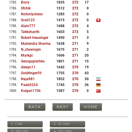
1785
.
Borry
1835
272
17
1786
.
Sfchik
1512
272
0
1787
.
Notonlychess
1285
272
0
1788
.
Scali123
1415
272
0
1789
.
Alain777
1688
272
4
1790
.
Takkshanth
1603
272
5
1791
.
Robert Heusinger
1490
271
3
1792
.
Mahendra Sharma
1638
271
9
1793
.
N_stawrogin
1675
271
2
1794
.
Markgc
1606
271
20
1795
.
Georgygrechko
1801
271
15
1796
.
Alexpc11
1642
270
19
1797
.
Goldfinger59
1755
270
43
1798
.
Najafi81
1852
270
30
1799
.
Paab0324
1745
270
36
1800
.
Kulgan1706
1587
270
0
BACK
NEXT
HOME
1: 1-50
2: 51-100
3: 101-150
4: 151-200