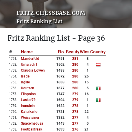
FRITZ.CHESSBASE.COM
Fritz Ranking List
Fritz Ranking List - Page 36
#
Name
Elo
Beauty
Wins
Country
1751
.
Manderfeld
1751
281
8
1752
.
Unterach1
1502
280
4
1753
.
Claudia Löwen
1488
280
1
1754
.
Isade
1672
280
26
1755
.
Bgille
1638
280
15
1756
.
Doutzen
1677
280
5
1757
.
Filopoios
1747
279
16
1758
.
Lasker79
1604
279
1
1759
.
Ironstein
1622
278
1
1760
.
Katerkarlo
1721
278
22
1761
.
Weissteiner
1382
277
4
1762
.
Spacemedusa
1443
277
0
1763
.
Footballfreak
1693
276
21