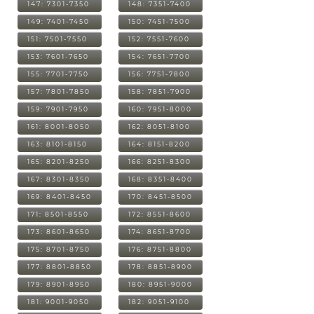
147: 7301-7350
148: 7351-7400
149: 7401-7450
150: 7451-7500
151: 7501-7550
152: 7551-7600
153: 7601-7650
154: 7651-7700
155: 7701-7750
156: 7751-7800
157: 7801-7850
158: 7851-7900
159: 7901-7950
160: 7951-8000
161: 8001-8050
162: 8051-8100
163: 8101-8150
164: 8151-8200
165: 8201-8250
166: 8251-8300
167: 8301-8350
168: 8351-8400
169: 8401-8450
170: 8451-8500
171: 8501-8550
172: 8551-8600
173: 8601-8650
174: 8651-8700
175: 8701-8750
176: 8751-8800
177: 8801-8850
178: 8851-8900
179: 8901-8950
180: 8951-9000
181: 9001-9050
182: 9051-9100