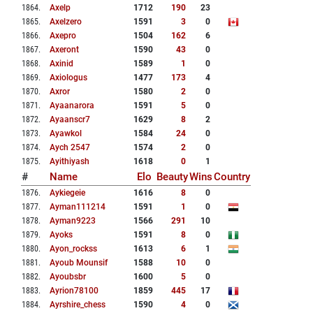
1864
.
Axelp
1712
190
23
1865
.
Axelzero
1591
3
0
1866
.
Axepro
1504
162
6
1867
.
Axeront
1590
43
0
1868
.
Axinid
1589
1
0
1869
.
Axiologus
1477
173
4
1870
.
Axror
1580
2
0
1871
.
Ayaanarora
1591
5
0
1872
.
Ayaanscr7
1629
8
2
1873
.
Ayawkol
1584
24
0
1874
.
Aych 2547
1574
2
0
1875
.
Ayithiyash
1618
0
1
#
Name
Elo
Beauty
Wins
Country
1876
.
Aykiegeie
1616
8
0
1877
.
Ayman111214
1591
1
0
1878
.
Ayman9223
1566
291
10
1879
.
Ayoks
1591
8
0
1880
.
Ayon_rockss
1613
6
1
1881
.
Ayoub Mounsif
1588
10
0
1882
.
Ayoubsbr
1600
5
0
1883
.
Ayrion78100
1859
445
17
1884
.
Ayrshire_chess
1590
4
0