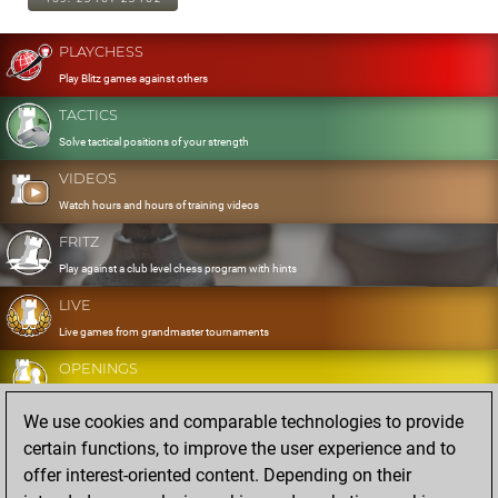
PLAYCHESS
Play Blitz games against others
TACTICS
Solve tactical positions of your strength
VIDEOS
Watch hours and hours of training videos
FRITZ
Play against a club level chess program with hints
LIVE
Live games from grandmaster tournaments
OPENINGS
Develop and exercise your openings
We use cookies and comparable technologies to provide
DATABASE
certain functions, to improve the user experience and to
Eight million strong games
offer interest-oriented content. Depending on their
MYGAMES