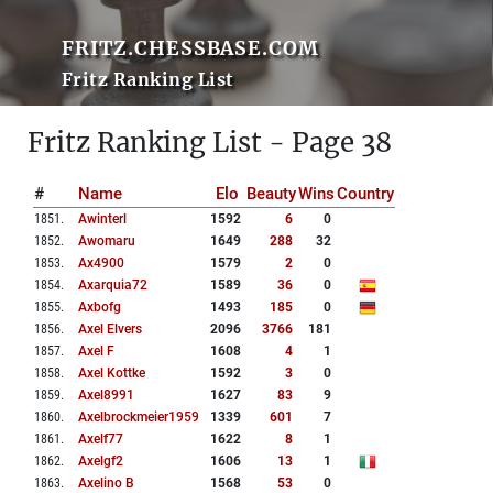
FRITZ.CHESSBASE.COM
Fritz Ranking List
Fritz Ranking List - Page 38
#
Name
Elo
Beauty
Wins
Country
1851
.
Awinterl
1592
6
0
1852
.
Awomaru
1649
288
32
1853
.
Ax4900
1579
2
0
1854
.
Axarquia72
1589
36
0
1855
.
Axbofg
1493
185
0
1856
.
Axel Elvers
2096
3766
181
1857
.
Axel F
1608
4
1
1858
.
Axel Kottke
1592
3
0
1859
.
Axel8991
1627
83
9
1860
.
Axelbrockmeier1959
1339
601
7
1861
.
Axelf77
1622
8
1
1862
.
Axelgf2
1606
13
1
1863
.
Axelino B
1568
53
0