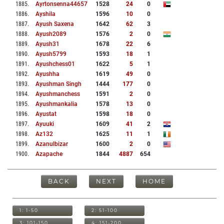
1885
.
Ayrtonsenna44657
1528
24
0
1886
.
Ayshila
1596
10
0
1887
.
Ayush Saxena
1642
62
3
1888
.
Ayush2089
1576
2
0
1889
.
Ayush31
1678
22
6
1890
.
Ayush5799
1593
18
1
1891
.
Ayushchess01
1622
5
1
1892
.
Ayushha
1619
49
0
1893
.
Ayushman Singh
1444
177
0
1894
.
Ayushmanchess
1591
2
0
1895
.
Ayushmankalia
1578
13
0
1896
.
Ayustat
1598
18
0
1897
.
Ayuuki
1609
41
2
1898
.
Az132
1625
11
1
1899
.
Azanulbizar
1600
2
0
1900
.
Azapache
1844
4887
654
BACK
NEXT
HOME
1: 1-50
2: 51-100
3: 101-150
4: 151-200