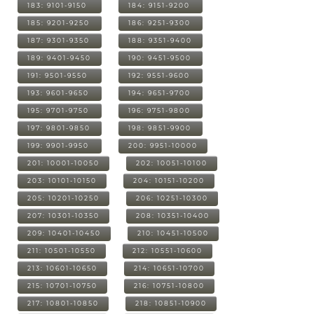
183: 9101-9150
184: 9151-9200
185: 9201-9250
186: 9251-9300
187: 9301-9350
188: 9351-9400
189: 9401-9450
190: 9451-9500
191: 9501-9550
192: 9551-9600
193: 9601-9650
194: 9651-9700
195: 9701-9750
196: 9751-9800
197: 9801-9850
198: 9851-9900
199: 9901-9950
200: 9951-10000
201: 10001-10050
202: 10051-10100
203: 10101-10150
204: 10151-10200
205: 10201-10250
206: 10251-10300
207: 10301-10350
208: 10351-10400
209: 10401-10450
210: 10451-10500
211: 10501-10550
212: 10551-10600
213: 10601-10650
214: 10651-10700
215: 10701-10750
216: 10751-10800
217: 10801-10850
218: 10851-10900