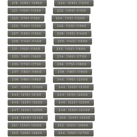
219: 10901-10950
220: 10951-11000
221: 11001-11050
222: 11051-11100
223: 11101-11150
224: 11151-11200
225: 11201-11250
226: 11251-11300
227: 11301-11350
228: 11351-11400
229: 11401-11450
230: 11451-11500
231: 11501-11550
232: 11551-11600
233: 11601-11650
234: 11651-11700
235: 11701-11750
236: 11751-11800
237: 11801-11850
238: 11851-11900
239: 11901-11950
240: 11951-12000
241: 12001-12050
242: 12051-12100
243: 12101-12150
244: 12151-12200
245: 12201-12250
246: 12251-12300
247: 12301-12350
248: 12351-12400
249: 12401-12450
250: 12451-12500
251: 12501-12550
252: 12551-12600
253: 12601-12650
254: 12651-12700