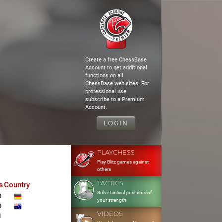
Create a free ChessBase
Account to get additional
functions on all
ChessBase web sites. For
professional use
subscribe to a Premium
Account.
LOGIN
PLAYCHESS
Play Blitz games against
others
TACTICS
s
Country
Solve tactical positions of
0
your strength
0
VIDEOS
1