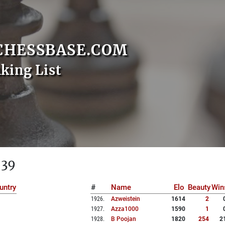
CHESSBASE.COM
nking List
 39
untry
#
Name
Elo
Beauty
Win
1926
.
Azweistein
1614
2
1927
.
Azza1000
1590
1
1928
.
B Poojan
1820
254
2