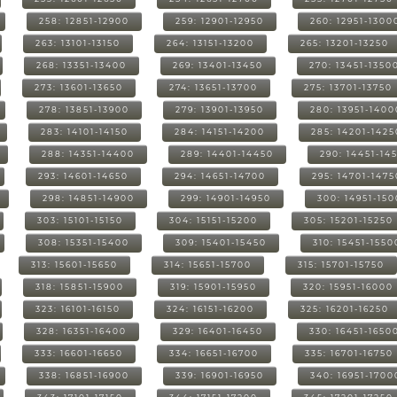
258: 12851-12900
259: 12901-12950
260: 12951-1300
263: 13101-13150
264: 13151-13200
265: 13201-13250
268: 13351-13400
269: 13401-13450
270: 13451-1350
273: 13601-13650
274: 13651-13700
275: 13701-13750
278: 13851-13900
279: 13901-13950
280: 13951-1400
283: 14101-14150
284: 14151-14200
285: 14201-1425
288: 14351-14400
289: 14401-14450
290: 14451-14
293: 14601-14650
294: 14651-14700
295: 14701-1475
298: 14851-14900
299: 14901-14950
300: 14951-15
303: 15101-15150
304: 15151-15200
305: 15201-15250
308: 15351-15400
309: 15401-15450
310: 15451-1550
313: 15601-15650
314: 15651-15700
315: 15701-15750
318: 15851-15900
319: 15901-15950
320: 15951-16000
323: 16101-16150
324: 16151-16200
325: 16201-16250
328: 16351-16400
329: 16401-16450
330: 16451-1650
333: 16601-16650
334: 16651-16700
335: 16701-16750
338: 16851-16900
339: 16901-16950
340: 16951-1700