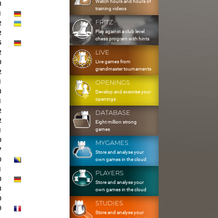
Watch hours and hours of
3
training videos
1
FRITZ
2
Play against a club level
2
chess program with hints
5
LIVE
2
Live games from
0
grandmaster tournaments
2
1
OPENINGS
8
Develop and exercise your
openings
1
2
DATABASE
2
Eight million strong
games
1
0
MYGAMES
7
Store and analyse your
0
own games in the cloud
1
PLAYERS
0
Store and analyse your
3
own games in the cloud
0
STUDIES
0
Store and analyse your