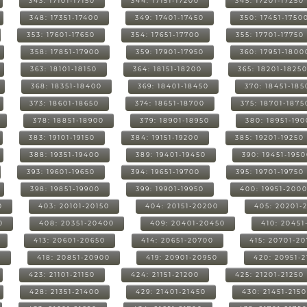
343: 17101-17150
344: 17151-17200
345: 17201-17250
348: 17351-17400
349: 17401-17450
350: 17451-1750
353: 17601-17650
354: 17651-17700
355: 17701-17750
358: 17851-17900
359: 17901-17950
360: 17951-1800
363: 18101-18150
364: 18151-18200
365: 18201-1825
368: 18351-18400
369: 18401-18450
370: 18451-185
373: 18601-18650
374: 18651-18700
375: 18701-1875
378: 18851-18900
379: 18901-18950
380: 18951-19
383: 19101-19150
384: 19151-19200
385: 19201-19250
388: 19351-19400
389: 19401-19450
390: 19451-195
393: 19601-19650
394: 19651-19700
395: 19701-19750
398: 19851-19900
399: 19901-19950
400: 19951-200
0
403: 20101-20150
404: 20151-20200
405: 20201-
0
408: 20351-20400
409: 20401-20450
410: 20451
413: 20601-20650
414: 20651-20700
415: 20701-2
0
418: 20851-20900
419: 20901-20950
420: 20951-
423: 21101-21150
424: 21151-21200
425: 21201-21250
428: 21351-21400
429: 21401-21450
430: 21451-215