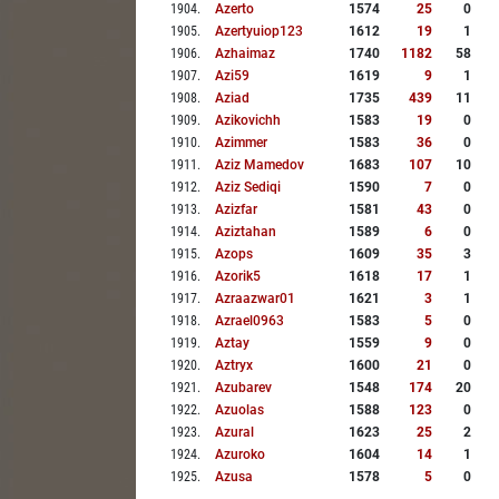
1904
.
Azerto
1574
25
0
1905
.
Azertyuiop123
1612
19
1
1906
.
Azhaimaz
1740
1182
58
1907
.
Azi59
1619
9
1
1908
.
Aziad
1735
439
11
1909
.
Azikovichh
1583
19
0
1910
.
Azimmer
1583
36
0
1911
.
Aziz Mamedov
1683
107
10
1912
.
Aziz Sediqi
1590
7
0
1913
.
Azizfar
1581
43
0
1914
.
Aziztahan
1589
6
0
1915
.
Azops
1609
35
3
1916
.
Azorik5
1618
17
1
1917
.
Azraazwar01
1621
3
1
1918
.
Azrael0963
1583
5
0
1919
.
Aztay
1559
9
0
1920
.
Aztryx
1600
21
0
1921
.
Azubarev
1548
174
20
1922
.
Azuolas
1588
123
0
1923
.
Azural
1623
25
2
1924
.
Azuroko
1604
14
1
1925
.
Azusa
1578
5
0