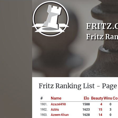
FRITZ.
Fritz Ra
Fritz Ranking List - Page
#
Name
Elo
Beauty
Wins
Co
1901
.
Azazel498
1588
4
0
1902
.
Azblu
1623
15
3
1903
.
Azeem Khan
1628
14
0