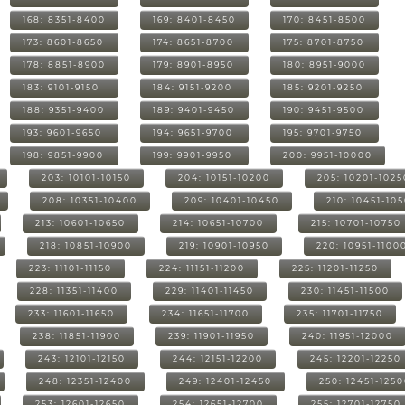
168: 8351-8400
169: 8401-8450
170: 8451-8500
173: 8601-8650
174: 8651-8700
175: 8701-8750
178: 8851-8900
179: 8901-8950
180: 8951-9000
183: 9101-9150
184: 9151-9200
185: 9201-9250
188: 9351-9400
189: 9401-9450
190: 9451-9500
193: 9601-9650
194: 9651-9700
195: 9701-9750
198: 9851-9900
199: 9901-9950
200: 9951-10000
203: 10101-10150
204: 10151-10200
205: 10201-1025
208: 10351-10400
209: 10401-10450
210: 10451-10
213: 10601-10650
214: 10651-10700
215: 10701-10750
218: 10851-10900
219: 10901-10950
220: 10951-1100
223: 11101-11150
224: 11151-11200
225: 11201-11250
228: 11351-11400
229: 11401-11450
230: 11451-11500
233: 11601-11650
234: 11651-11700
235: 11701-11750
238: 11851-11900
239: 11901-11950
240: 11951-12000
243: 12101-12150
244: 12151-12200
245: 12201-12250
248: 12351-12400
249: 12401-12450
250: 12451-125
253: 12601-12650
254: 12651-12700
255: 12701-12750