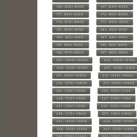
166: 8251-8300
167: 8301-8350
171: 8501-8550
172: 8551-8600
176: 8751-8800
177: 8801-8850
181: 9001-9050
182: 9051-9100
186: 9251-9300
187: 9301-9350
191: 9501-9550
192: 9551-9600
196: 9751-9800
197: 9801-9850
201: 10001-10050
202: 10051-10100
206: 10251-10300
207: 10301-10350
211: 10501-10550
212: 10551-10600
216: 10751-10800
217: 10801-10850
221: 11001-11050
222: 11051-11100
226: 11251-11300
227: 11301-11350
231: 11501-11550
232: 11551-11600
236: 11751-11800
237: 11801-11850
241: 12001-12050
242: 12051-12100
246: 12251-12300
247: 12301-12350
251: 12501-12550
252: 12551-12600