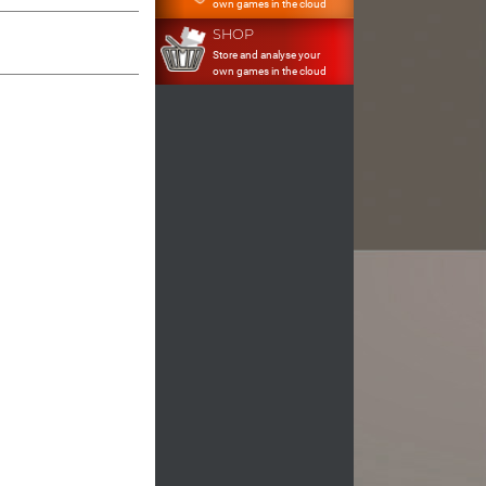
own games in the cloud
SHOP
Store and analyse your
own games in the cloud