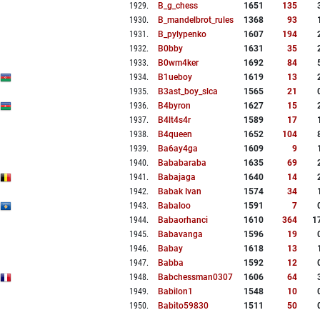
1929
.
B_g_chess
1651
135
1930
.
B_mandelbrot_rules
1368
93
1931
.
B_pylypenko
1607
194
1932
.
B0bby
1631
35
1933
.
B0wm4ker
1692
84
1934
.
B1ueboy
1619
13
1935
.
B3ast_boy_slca
1565
21
1936
.
B4byron
1627
15
1937
.
B4lt4s4r
1589
17
1938
.
B4queen
1652
104
1939
.
Ba6ay4ga
1609
9
1940
.
Bababaraba
1635
69
1941
.
Babajaga
1640
14
1942
.
Babak Ivan
1574
34
1943
.
Babaloo
1591
7
1944
.
Babaorhanci
1610
364
1
1945
.
Babavanga
1596
19
1946
.
Babay
1618
13
1947
.
Babba
1592
12
1948
.
Babchessman0307
1606
64
1949
.
Babilon1
1548
10
1950
.
Babito59830
1511
50