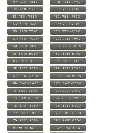
147: 7301-7350
148: 7351-7400
149: 7401-7450
150: 7451-7500
151: 7501-7550
152: 7551-7600
153: 7601-7650
154: 7651-7700
155: 7701-7750
156: 7751-7800
157: 7801-7850
158: 7851-7900
159: 7901-7950
160: 7951-8000
161: 8001-8050
162: 8051-8100
163: 8101-8150
164: 8151-8200
165: 8201-8250
166: 8251-8300
167: 8301-8350
168: 8351-8400
169: 8401-8450
170: 8451-8500
171: 8501-8550
172: 8551-8600
173: 8601-8650
174: 8651-8700
175: 8701-8750
176: 8751-8800
177: 8801-8850
178: 8851-8900
179: 8901-8950
180: 8951-9000
181: 9001-9050
182: 9051-9100