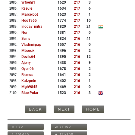
2085
.
Wfoehr1
1629
217
3
2086
.
Raeule
1634
217
6
2087
.
Marceloot
1623
217
1
2088
.
Hog1965
1774
217
10
2089
.
Inoday_mitra
1829
217
21
2090
.
Noi
1381
217
0
2091
.
Sems
1824
216
41
2092
.
Vladimirpap
1557
216
0
2093
.
Mboeck
1496
216
2
2094
.
Devils64
1395
216
12
2095
.
Ajerry
1438
216
9
2096
.
Oyen06
1678
216
2
2097
.
Ricmus
1641
216
2
2098
.
Katzpete
1402
216
1
2099
.
Mgh9845
1469
216
0
2100
.
Blue Polar
1523
216
3
BACK
NEXT
HOME
1: 1-50
2: 51-100
3: 101-150
4: 151-200