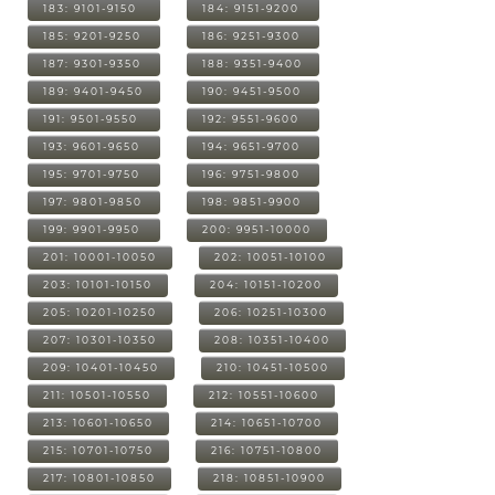
183: 9101-9150
184: 9151-9200
185: 9201-9250
186: 9251-9300
187: 9301-9350
188: 9351-9400
189: 9401-9450
190: 9451-9500
191: 9501-9550
192: 9551-9600
193: 9601-9650
194: 9651-9700
195: 9701-9750
196: 9751-9800
197: 9801-9850
198: 9851-9900
199: 9901-9950
200: 9951-10000
201: 10001-10050
202: 10051-10100
203: 10101-10150
204: 10151-10200
205: 10201-10250
206: 10251-10300
207: 10301-10350
208: 10351-10400
209: 10401-10450
210: 10451-10500
211: 10501-10550
212: 10551-10600
213: 10601-10650
214: 10651-10700
215: 10701-10750
216: 10751-10800
217: 10801-10850
218: 10851-10900