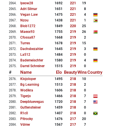
2064
.
Iyeow28
1692
221
19
2065
.
Adri Silmar
1651
221
8
2066
.
Vegan Law
1475
221
4
2067
.
Nzou
1438
221
1
2068
.
Blob1272
1849
220
25
2069
.
Maexx93
1755
219
26
2070
.
Cfossa87
1668
219
2
2071
.
Turres
1678
219
15
2072
.
Dachsbezahler
1645
219
3
2073
.
La512
1484
219
0
2074
.
Bademeischter
1580
219
4
2075
.
Darrel Schreiner
1515
219
0
#
Name
Elo
Beauty
Wins
Country
2076
.
Klojoloper
1495
218
10
2077
.
Bg Learning
1513
218
2
2078
.
Wodikra
1606
218
0
2079
.
Tigerjo
1466
218
7
2080
.
Deepbluevegas
1720
218
7
2081
.
Guttensteiner
1459
218
0
2082
.
R1c0
1407
218
0
2083
.
Pitrocky
1476
217
20
2084
.
Vdmw
1567
217
7