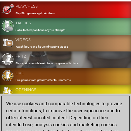
PLAYCHESS
Play Blitz games against others
TACTICS
Solve tactical positions of your strength
VIDEOS
Watch hours and hours of training videos
FRITZ
Play against a club level chess program with hints
LIVE
Live games from grandmaster tournaments
OPENINGS
Develop and exercise your openings
We use cookies and comparable technologies to provide
DATABASE
certain functions, to improve the user experience and to
Eight million strong games
offer interest-oriented content. Depending on their
MYGAMES
intended use, analysis cookies and marketing cookies
Store and analyse your own games in the cloud