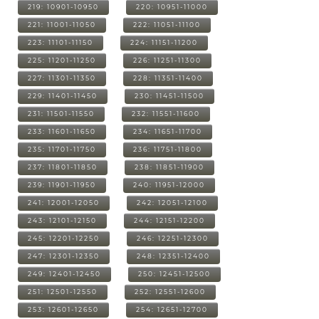
219: 10901-10950
220: 10951-11000
221: 11001-11050
222: 11051-11100
223: 11101-11150
224: 11151-11200
225: 11201-11250
226: 11251-11300
227: 11301-11350
228: 11351-11400
229: 11401-11450
230: 11451-11500
231: 11501-11550
232: 11551-11600
233: 11601-11650
234: 11651-11700
235: 11701-11750
236: 11751-11800
237: 11801-11850
238: 11851-11900
239: 11901-11950
240: 11951-12000
241: 12001-12050
242: 12051-12100
243: 12101-12150
244: 12151-12200
245: 12201-12250
246: 12251-12300
247: 12301-12350
248: 12351-12400
249: 12401-12450
250: 12451-12500
251: 12501-12550
252: 12551-12600
253: 12601-12650
254: 12651-12700