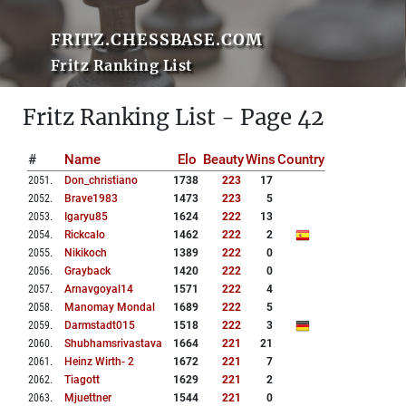
FRITZ.CHESSBASE.COM
Fritz Ranking List
Fritz Ranking List - Page 42
#
Name
Elo
Beauty
Wins
Country
2051
.
Don_christiano
1738
223
17
2052
.
Brave1983
1473
223
5
2053
.
Igaryu85
1624
222
13
2054
.
Rickcalo
1462
222
2
2055
.
Nikikoch
1389
222
0
2056
.
Grayback
1420
222
0
2057
.
Arnavgoyal14
1571
222
4
2058
.
Manomay Mondal
1689
222
5
2059
.
Darmstadt015
1518
222
3
2060
.
Shubhamsrivastava
1664
221
21
2061
.
Heinz Wirth- 2
1672
221
7
2062
.
Tiagott
1629
221
2
2063
.
Mjuettner
1544
221
0