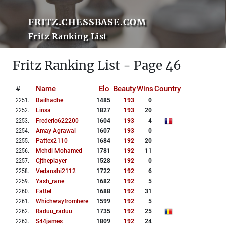
FRITZ.CHESSBASE.COM
Fritz Ranking List
Fritz Ranking List - Page 46
#
Name
Elo
Beauty
Wins
Country
2251
.
Bailhache
1485
193
0
2252
.
Linsa
1827
193
20
2253
.
Frederic622200
1604
193
4
2254
.
Amay Agrawal
1607
193
0
2255
.
Pattex2110
1684
192
20
2256
.
Mehdi Mohamed
1781
192
11
2257
.
Cjtheplayer
1528
192
0
2258
.
Vedanshi2112
1722
192
6
2259
.
Yash_rane
1682
192
5
2260
.
Fattel
1688
192
31
2261
.
Whichwayfromhere
1599
192
5
2262
.
Raduu_raduu
1735
192
25
2263
.
S44james
1809
192
24