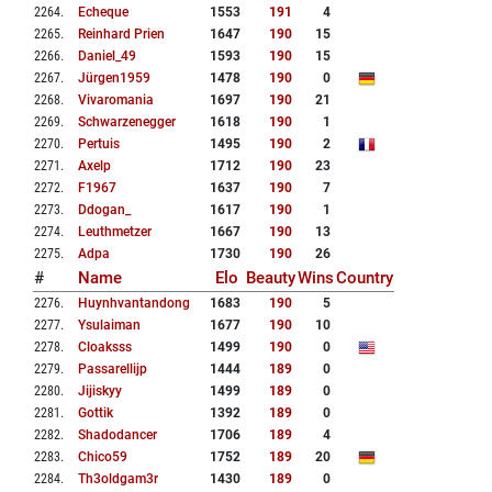
2264
.
Echeque
1553
191
4
2265
.
Reinhard Prien
1647
190
15
2266
.
Daniel_49
1593
190
15
2267
.
Jürgen1959
1478
190
0
2268
.
Vivaromania
1697
190
21
2269
.
Schwarzenegger
1618
190
1
2270
.
Pertuis
1495
190
2
2271
.
Axelp
1712
190
23
2272
.
F1967
1637
190
7
2273
.
Ddogan_
1617
190
1
2274
.
Leuthmetzer
1667
190
13
2275
.
Adpa
1730
190
26
#
Name
Elo
Beauty
Wins
Country
2276
.
Huynhvantandong
1683
190
5
2277
.
Ysulaiman
1677
190
10
2278
.
Cloaksss
1499
190
0
2279
.
Passarellijp
1444
189
0
2280
.
Jijiskyy
1499
189
0
2281
.
Gottik
1392
189
0
2282
.
Shadodancer
1706
189
4
2283
.
Chico59
1752
189
20
2284
.
Th3oldgam3r
1430
189
0