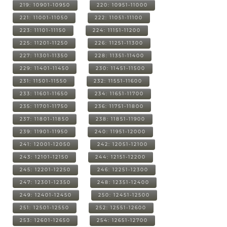
219: 10901-10950
220: 10951-11000
221: 11001-11050
222: 11051-11100
223: 11101-11150
224: 11151-11200
225: 11201-11250
226: 11251-11300
227: 11301-11350
228: 11351-11400
229: 11401-11450
230: 11451-11500
231: 11501-11550
232: 11551-11600
233: 11601-11650
234: 11651-11700
235: 11701-11750
236: 11751-11800
237: 11801-11850
238: 11851-11900
239: 11901-11950
240: 11951-12000
241: 12001-12050
242: 12051-12100
243: 12101-12150
244: 12151-12200
245: 12201-12250
246: 12251-12300
247: 12301-12350
248: 12351-12400
249: 12401-12450
250: 12451-12500
251: 12501-12550
252: 12551-12600
253: 12601-12650
254: 12651-12700