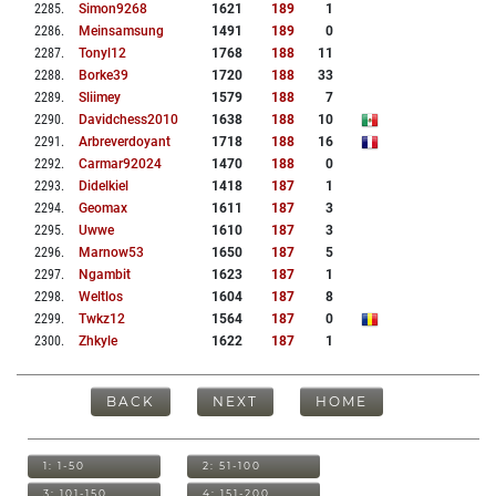
2285
.
Simon9268
1621
189
1
2286
.
Meinsamsung
1491
189
0
2287
.
Tonyl12
1768
188
11
2288
.
Borke39
1720
188
33
2289
.
Sliimey
1579
188
7
2290
.
Davidchess2010
1638
188
10
2291
.
Arbreverdoyant
1718
188
16
2292
.
Carmar92024
1470
188
0
2293
.
Didelkiel
1418
187
1
2294
.
Geomax
1611
187
3
2295
.
Uwwe
1610
187
3
2296
.
Marnow53
1650
187
5
2297
.
Ngambit
1623
187
1
2298
.
Weltlos
1604
187
8
2299
.
Twkz12
1564
187
0
2300
.
Zhkyle
1622
187
1
BACK
NEXT
HOME
1: 1-50
2: 51-100
3: 101-150
4: 151-200