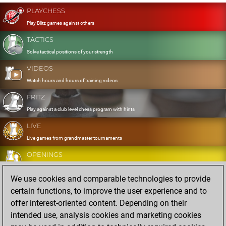
PLAYCHESS
Play Blitz games against others
TACTICS
Solve tactical positions of your strength
VIDEOS
Watch hours and hours of training videos
FRITZ
Play against a club level chess program with hints
LIVE
Live games from grandmaster tournaments
OPENINGS
Develop and exercise your openings
We use cookies and comparable technologies to provide
DATABASE
certain functions, to improve the user experience and to
Eight million strong games
offer interest-oriented content. Depending on their
MYGAMES
intended use, analysis cookies and marketing cookies
Store and analyse your own games in the cloud