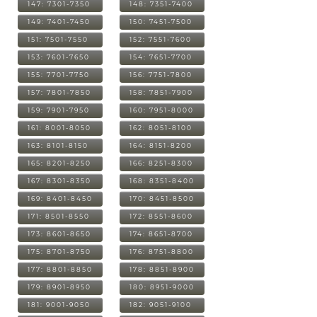
147: 7301-7350
148: 7351-7400
149: 7401-7450
150: 7451-7500
151: 7501-7550
152: 7551-7600
153: 7601-7650
154: 7651-7700
155: 7701-7750
156: 7751-7800
157: 7801-7850
158: 7851-7900
159: 7901-7950
160: 7951-8000
161: 8001-8050
162: 8051-8100
163: 8101-8150
164: 8151-8200
165: 8201-8250
166: 8251-8300
167: 8301-8350
168: 8351-8400
169: 8401-8450
170: 8451-8500
171: 8501-8550
172: 8551-8600
173: 8601-8650
174: 8651-8700
175: 8701-8750
176: 8751-8800
177: 8801-8850
178: 8851-8900
179: 8901-8950
180: 8951-9000
181: 9001-9050
182: 9051-9100