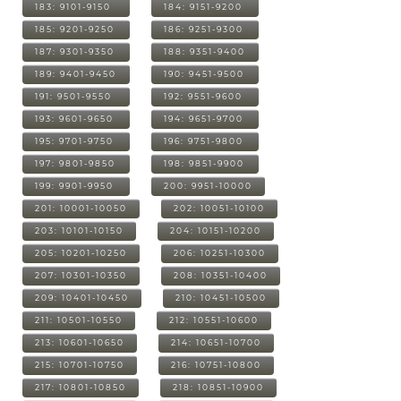
183: 9101-9150
184: 9151-9200
185: 9201-9250
186: 9251-9300
187: 9301-9350
188: 9351-9400
189: 9401-9450
190: 9451-9500
191: 9501-9550
192: 9551-9600
193: 9601-9650
194: 9651-9700
195: 9701-9750
196: 9751-9800
197: 9801-9850
198: 9851-9900
199: 9901-9950
200: 9951-10000
201: 10001-10050
202: 10051-10100
203: 10101-10150
204: 10151-10200
205: 10201-10250
206: 10251-10300
207: 10301-10350
208: 10351-10400
209: 10401-10450
210: 10451-10500
211: 10501-10550
212: 10551-10600
213: 10601-10650
214: 10651-10700
215: 10701-10750
216: 10751-10800
217: 10801-10850
218: 10851-10900