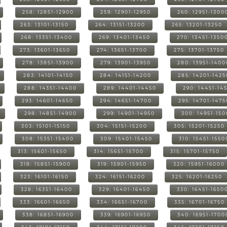
258: 12851-12900
259: 12901-12950
260: 12951-1300
263: 13101-13150
264: 13151-13200
265: 13201-13250
268: 13351-13400
269: 13401-13450
270: 13451-1350
273: 13601-13650
274: 13651-13700
275: 13701-13750
278: 13851-13900
279: 13901-13950
280: 13951-1400
283: 14101-14150
284: 14151-14200
285: 14201-1425
288: 14351-14400
289: 14401-14450
290: 14451-14
293: 14601-14650
294: 14651-14700
295: 14701-1475
298: 14851-14900
299: 14901-14950
300: 14951-15
303: 15101-15150
304: 15151-15200
305: 15201-15250
308: 15351-15400
309: 15401-15450
310: 15451-1550
313: 15601-15650
314: 15651-15700
315: 15701-15750
318: 15851-15900
319: 15901-15950
320: 15951-16000
323: 16101-16150
324: 16151-16200
325: 16201-16250
328: 16351-16400
329: 16401-16450
330: 16451-1650
333: 16601-16650
334: 16651-16700
335: 16701-16750
338: 16851-16900
339: 16901-16950
340: 16951-1700