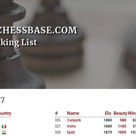
CHESSBASE.COM
nking List
 7
untry
#
Name
Elo
Beauty
Win
326
.
Canjunb
1880
580
8
327
.
Voho
1880
1165
3
328
.
Epilz
1879
1005
10