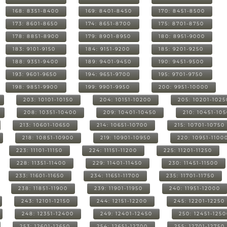
168: 8351-8400
169: 8401-8450
170: 8451-8500
173: 8601-8650
174: 8651-8700
175: 8701-8750
178: 8851-8900
179: 8901-8950
180: 8951-9000
183: 9101-9150
184: 9151-9200
185: 9201-9250
188: 9351-9400
189: 9401-9450
190: 9451-9500
193: 9601-9650
194: 9651-9700
195: 9701-9750
198: 9851-9900
199: 9901-9950
200: 9951-10000
203: 10101-10150
204: 10151-10200
205: 10201-1025
208: 10351-10400
209: 10401-10450
210: 10451-10
213: 10601-10650
214: 10651-10700
215: 10701-10750
218: 10851-10900
219: 10901-10950
220: 10951-1100
223: 11101-11150
224: 11151-11200
225: 11201-11250
228: 11351-11400
229: 11401-11450
230: 11451-11500
233: 11601-11650
234: 11651-11700
235: 11701-11750
238: 11851-11900
239: 11901-11950
240: 11951-12000
243: 12101-12150
244: 12151-12200
245: 12201-12250
248: 12351-12400
249: 12401-12450
250: 12451-125
253: 12601-12650
254: 12651-12700
255: 12701-12750