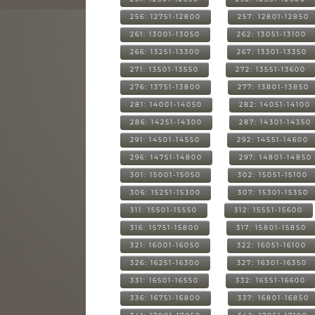
256: 12751-12800
257: 12801-12850
261: 13001-13050
262: 13051-13100
266: 13251-13300
267: 13301-13350
271: 13501-13550
272: 13551-13600
276: 13751-13800
277: 13801-13850
281: 14001-14050
282: 14051-14100
286: 14251-14300
287: 14301-14350
291: 14501-14550
292: 14551-14600
296: 14751-14800
297: 14801-14850
301: 15001-15050
302: 15051-15100
306: 15251-15300
307: 15301-15350
311: 15501-15550
312: 15551-15600
316: 15751-15800
317: 15801-15850
321: 16001-16050
322: 16051-16100
326: 16251-16300
327: 16301-16350
331: 16501-16550
332: 16551-16600
336: 16751-16800
337: 16801-16850