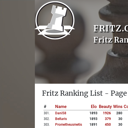
FRITZ.
Fritz Ra
Fritz Ranking List - Page
#
Name
Elo
Beauty
Wins
Co
301
.
Dani58
1893
1926
280
302
.
Beltaris
1893
379
30
303
.
Prometheusmetis
1891
450
30