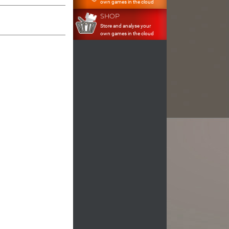
own games in the cloud
SHOP
Store and analyse your
own games in the cloud