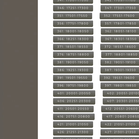
341: 17001-17050
342: 17051-17100
346: 17251-17300
347: 17301-17350
351: 17501-17550
352: 17551-17600
356: 17751-17800
357: 17801-17850
361: 18001-18050
362: 18051-18100
366: 18251-18300
367: 18301-18350
371: 18501-18550
372: 18551-18600
376: 18751-18800
377: 18801-18850
381: 19001-19050
382: 19051-19100
386: 19251-19300
387: 19301-19350
391: 19501-19550
392: 19551-19600
396: 19751-19800
397: 19801-19850
401: 20001-20050
402: 20051-2010
406: 20251-20300
407: 20301-2035
411: 20501-20550
412: 20551-20600
416: 20751-20800
417: 20801-2085
421: 21001-21050
422: 21051-21100
426: 21251-21300
427: 21301-21350