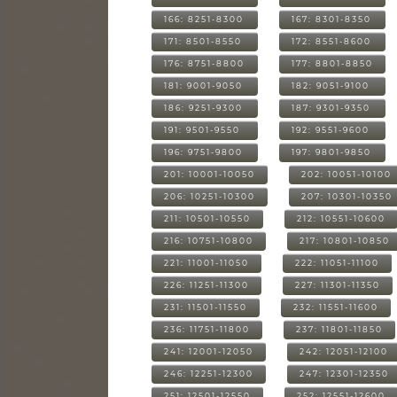
166: 8251-8300
167: 8301-8350
171: 8501-8550
172: 8551-8600
176: 8751-8800
177: 8801-8850
181: 9001-9050
182: 9051-9100
186: 9251-9300
187: 9301-9350
191: 9501-9550
192: 9551-9600
196: 9751-9800
197: 9801-9850
201: 10001-10050
202: 10051-10100
206: 10251-10300
207: 10301-10350
211: 10501-10550
212: 10551-10600
216: 10751-10800
217: 10801-10850
221: 11001-11050
222: 11051-11100
226: 11251-11300
227: 11301-11350
231: 11501-11550
232: 11551-11600
236: 11751-11800
237: 11801-11850
241: 12001-12050
242: 12051-12100
246: 12251-12300
247: 12301-12350
251: 12501-12550
252: 12551-12600