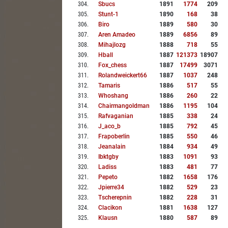
304
.
Sbucs
1891
1774
209
305
.
Stunt-1
1890
168
38
306
.
Biro
1889
580
30
307
.
Aren Amadeo
1889
6856
89
308
.
Mihajlozg
1888
718
55
309
.
Hball
1887
121373
18907
310
.
Fox_chess
1887
17499
3071
311
.
Rolandweickert66
1887
1037
248
312
.
Tamaris
1886
517
55
313
.
Whoshang
1886
260
22
314
.
Chairmangoldman
1886
1195
104
315
.
Rafvaganian
1885
338
24
316
.
J_aco_b
1885
792
45
317
.
Frapoberlin
1885
550
46
318
.
Jeanalain
1884
934
49
319
.
Ibktgby
1883
1091
93
320
.
Ladiss
1883
481
77
321
.
Pepeto
1882
1658
176
322
.
Jpierre34
1882
529
23
323
.
Tscherepnin
1882
228
31
324
.
Clacikon
1881
1638
127
325
.
Klausn
1880
587
89