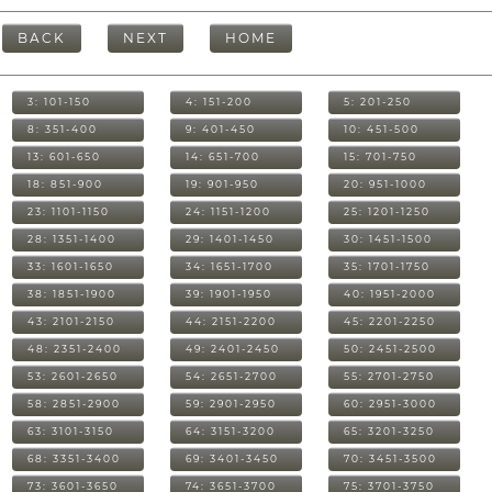
BACK
NEXT
HOME
3: 101-150
4: 151-200
5: 201-250
8: 351-400
9: 401-450
10: 451-500
13: 601-650
14: 651-700
15: 701-750
18: 851-900
19: 901-950
20: 951-1000
23: 1101-1150
24: 1151-1200
25: 1201-1250
28: 1351-1400
29: 1401-1450
30: 1451-1500
33: 1601-1650
34: 1651-1700
35: 1701-1750
38: 1851-1900
39: 1901-1950
40: 1951-2000
43: 2101-2150
44: 2151-2200
45: 2201-2250
48: 2351-2400
49: 2401-2450
50: 2451-2500
53: 2601-2650
54: 2651-2700
55: 2701-2750
58: 2851-2900
59: 2901-2950
60: 2951-3000
63: 3101-3150
64: 3151-3200
65: 3201-3250
68: 3351-3400
69: 3401-3450
70: 3451-3500
73: 3601-3650
74: 3651-3700
75: 3701-3750