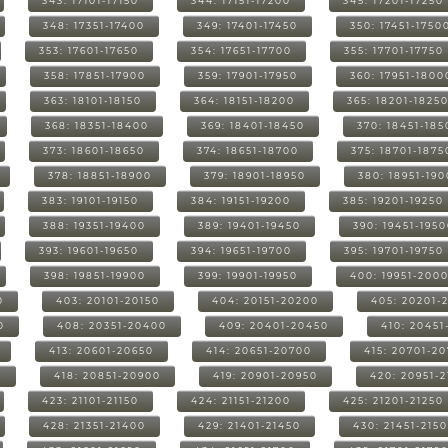
343: 17101-17150
344: 17151-17200
345: 17201-17250
348: 17351-17400
349: 17401-17450
350: 17451-1750
353: 17601-17650
354: 17651-17700
355: 17701-17750
358: 17851-17900
359: 17901-17950
360: 17951-1800
363: 18101-18150
364: 18151-18200
365: 18201-1825
368: 18351-18400
369: 18401-18450
370: 18451-185
373: 18601-18650
374: 18651-18700
375: 18701-1875
378: 18851-18900
379: 18901-18950
380: 18951-19
383: 19101-19150
384: 19151-19200
385: 19201-19250
388: 19351-19400
389: 19401-19450
390: 19451-195
393: 19601-19650
394: 19651-19700
395: 19701-19750
398: 19851-19900
399: 19901-19950
400: 19951-200
0
403: 20101-20150
404: 20151-20200
405: 20201-
0
408: 20351-20400
409: 20401-20450
410: 20451
413: 20601-20650
414: 20651-20700
415: 20701-2
0
418: 20851-20900
419: 20901-20950
420: 20951-
423: 21101-21150
424: 21151-21200
425: 21201-21250
428: 21351-21400
429: 21401-21450
430: 21451-215