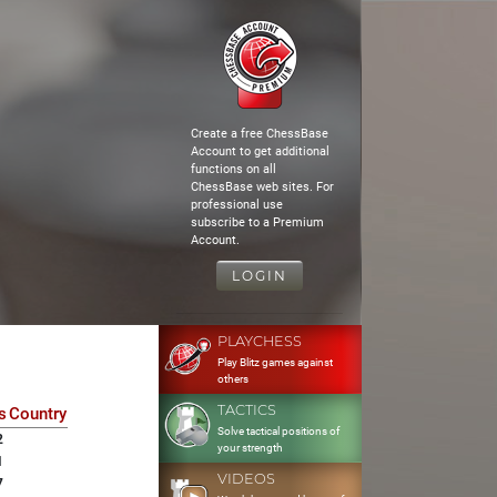
Create a free ChessBase
Account to get additional
functions on all
ChessBase web sites. For
professional use
subscribe to a Premium
Account.
LOGIN
PLAYCHESS
Play Blitz games against
others
TACTICS
s
Country
Solve tactical positions of
2
your strength
1
VIDEOS
7