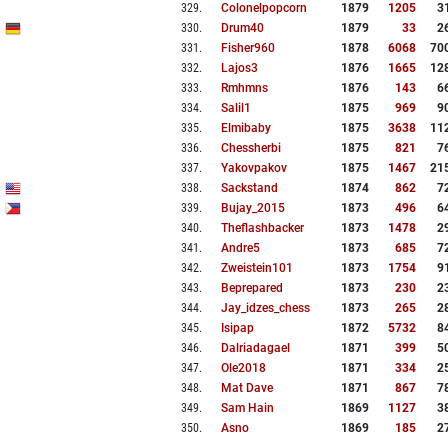
329
.
Colonelpopcorn
1879
1205
3
330
.
Drum40
1879
33
2
331
.
Fisher960
1878
6068
70
332
.
Lajos3
1876
1665
12
333
.
Rmhmns
1876
143
6
334
.
Salil1
1875
969
9
335
.
Elmibaby
1875
3638
11
336
.
Chessherbi
1875
821
7
337
.
Yakovpakov
1875
1467
21
338
.
Sackstand
1874
862
7
339
.
Bujay_2015
1873
496
6
340
.
Theflashbacker
1873
1478
2
341
.
Andre5
1873
685
7
342
.
Zweistein101
1873
1754
9
343
.
Beprepared
1873
230
2
344
.
Jay_idzes_chess
1873
265
2
345
.
Isipap
1872
5732
8
346
.
Dalriadagael
1871
399
5
347
.
Ole2018
1871
334
2
348
.
Mat Dave
1871
867
7
349
.
Sam Hain
1869
1127
3
350
.
Asno
1869
185
2