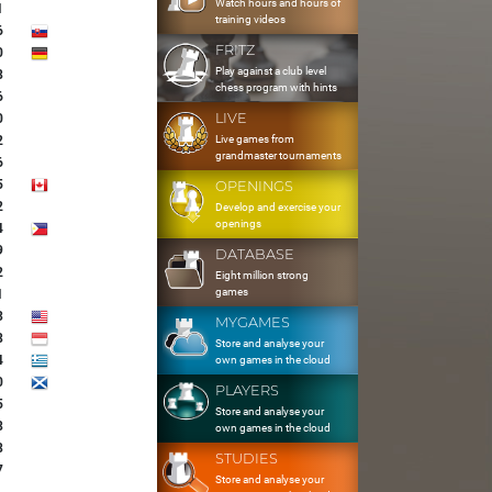
Watch hours and hours of
1
training videos
6
FRITZ
0
Play against a club level
8
chess program with hints
6
LIVE
0
Live games from
2
grandmaster tournaments
6
5
OPENINGS
2
Develop and exercise your
openings
4
9
DATABASE
2
Eight million strong
games
1
3
MYGAMES
8
Store and analyse your
4
own games in the cloud
0
PLAYERS
5
Store and analyse your
8
own games in the cloud
8
STUDIES
7
Store and analyse your