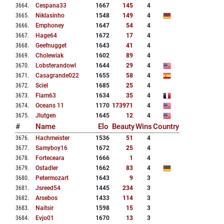
3664
.
Cespana33
1667
145
4
3665
.
Niklasinho
1548
149
4
3666
.
Emphoney
1647
54
4
3667
.
Hage64
1672
17
4
3668
.
Geefnugget
1643
41
4
3669
.
Cholewiak
1602
89
4
3670
.
Lobsterandowl
1644
29
4
3671
.
Casagrande022
1655
58
4
3672
.
Sciel
1685
25
4
3673
.
Flam63
1634
35
4
3674
.
Oceans 11
1170
173971
4
3675
.
Jlutgen
1645
12
4
#
Name
Elo
Beauty
Wins
Country
3676
.
Hachmeister
1536
51
4
3677
.
Samyboy16
1672
25
4
3678
.
Forteceara
1666
1
4
3679
.
Ostadler
1662
83
4
3680
.
Petermozart
1643
9
3
3681
.
Jsreed54
1445
234
3
3682
.
Arsebos
1433
114
3
3683
.
Naitsir
1598
15
3
3684
.
Evjo01
1670
13
3