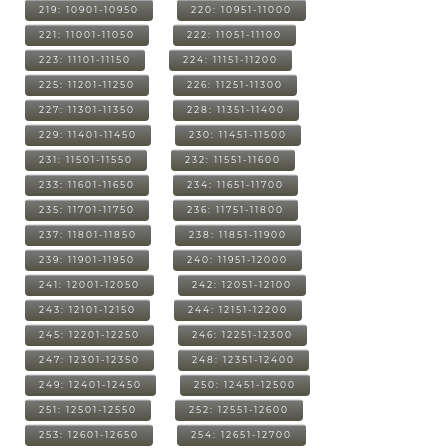
219: 10901-10950
220: 10951-11000
221: 11001-11050
222: 11051-11100
223: 11101-11150
224: 11151-11200
225: 11201-11250
226: 11251-11300
227: 11301-11350
228: 11351-11400
229: 11401-11450
230: 11451-11500
231: 11501-11550
232: 11551-11600
233: 11601-11650
234: 11651-11700
235: 11701-11750
236: 11751-11800
237: 11801-11850
238: 11851-11900
239: 11901-11950
240: 11951-12000
241: 12001-12050
242: 12051-12100
243: 12101-12150
244: 12151-12200
245: 12201-12250
246: 12251-12300
247: 12301-12350
248: 12351-12400
249: 12401-12450
250: 12451-12500
251: 12501-12550
252: 12551-12600
253: 12601-12650
254: 12651-12700