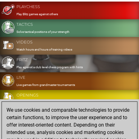
PLAYCHESS
Play Blitz games against others
TACTICS
Solve tactical positions of your strength
VIDEOS
Watch hours and hours of training videos
FRITZ
Play against a club level chess program with hints
LIVE
Live games from grandmaster tournaments
OPENINGS
Develop and exercise your openings
We use cookies and comparable technologies to provide
DATABASE
certain functions, to improve the user experience and to
Eight million strong games
offer interest-oriented content. Depending on their
MYGAMES
intended use, analysis cookies and marketing cookies
Store and analyse your own games in the cloud