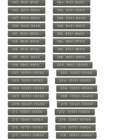
183: 9101-9150
184: 9151-9200
185: 9201-9250
186: 9251-9300
187: 9301-9350
188: 9351-9400
189: 9401-9450
190: 9451-9500
191: 9501-9550
192: 9551-9600
193: 9601-9650
194: 9651-9700
195: 9701-9750
196: 9751-9800
197: 9801-9850
198: 9851-9900
199: 9901-9950
200: 9951-10000
201: 10001-10050
202: 10051-10100
203: 10101-10150
204: 10151-10200
205: 10201-10250
206: 10251-10300
207: 10301-10350
208: 10351-10400
209: 10401-10450
210: 10451-10500
211: 10501-10550
212: 10551-10600
213: 10601-10650
214: 10651-10700
215: 10701-10750
216: 10751-10800
217: 10801-10850
218: 10851-10900