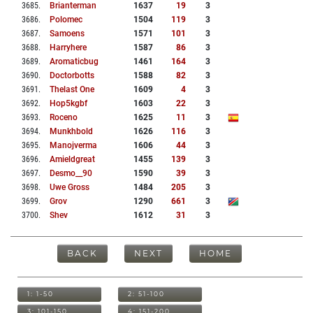
3685
.
Brianterman
1637
19
3
3686
.
Polomec
1504
119
3
3687
.
Samoens
1571
101
3
3688
.
Harryhere
1587
86
3
3689
.
Aromaticbug
1461
164
3
3690
.
Doctorbotts
1588
82
3
3691
.
Thelast One
1609
4
3
3692
.
Hop5kgbf
1603
22
3
3693
.
Roceno
1625
11
3
3694
.
Munkhbold
1626
116
3
3695
.
Manojverma
1606
44
3
3696
.
Amieldgreat
1455
139
3
3697
.
Desmo__90
1590
39
3
3698
.
Uwe Gross
1484
205
3
3699
.
Grov
1290
661
3
3700
.
Shev
1612
31
3
BACK
NEXT
HOME
1: 1-50
2: 51-100
3: 101-150
4: 151-200