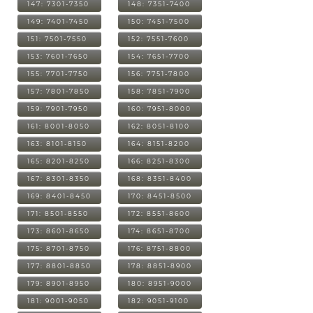
147: 7301-7350
148: 7351-7400
149: 7401-7450
150: 7451-7500
151: 7501-7550
152: 7551-7600
153: 7601-7650
154: 7651-7700
155: 7701-7750
156: 7751-7800
157: 7801-7850
158: 7851-7900
159: 7901-7950
160: 7951-8000
161: 8001-8050
162: 8051-8100
163: 8101-8150
164: 8151-8200
165: 8201-8250
166: 8251-8300
167: 8301-8350
168: 8351-8400
169: 8401-8450
170: 8451-8500
171: 8501-8550
172: 8551-8600
173: 8601-8650
174: 8651-8700
175: 8701-8750
176: 8751-8800
177: 8801-8850
178: 8851-8900
179: 8901-8950
180: 8951-9000
181: 9001-9050
182: 9051-9100