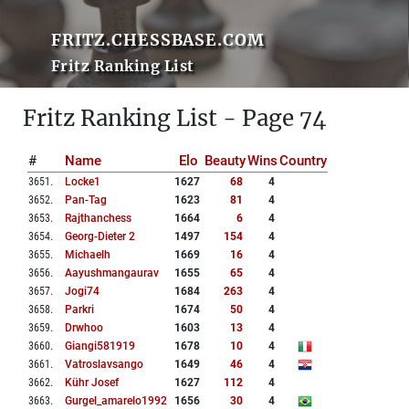
FRITZ.CHESSBASE.COM
Fritz Ranking List
Fritz Ranking List - Page 74
#
Name
Elo
Beauty
Wins
Country
3651
.
Locke1
1627
68
4
3652
.
Pan-Tag
1623
81
4
3653
.
Rajthanchess
1664
6
4
3654
.
Georg-Dieter 2
1497
154
4
3655
.
Michaelh
1669
16
4
3656
.
Aayushmangaurav
1655
65
4
3657
.
Jogi74
1684
263
4
3658
.
Parkri
1674
50
4
3659
.
Drwhoo
1603
13
4
3660
.
Giangi581919
1678
10
4
3661
.
Vatroslavsango
1649
46
4
3662
.
Kühr Josef
1627
112
4
3663
.
Gurgel_amarelo1992
1656
30
4