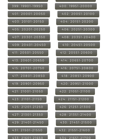
399: 19901-19950
400: 19951-20000
401: 20001-20050
402: 20051-20100
403: 20101-20150
404: 20151-20200
405: 20201-20250
406: 20251-20300
407: 20301-20350
408: 20351-20400
409: 20401-20450
410: 20451-20500
411: 20501-20550
412: 20551-20600
413: 20601-20650
414: 20651-20700
415: 20701-20750
416: 20751-20800
417: 20801-20850
418: 20851-20900
419: 20901-20950
420: 20951-21000
421: 21001-21050
422: 21051-21100
423: 21101-21150
424: 21151-21200
425: 21201-21250
426: 21251-21300
427: 21301-21350
428: 21351-21400
429: 21401-21450
430: 21451-21500
431: 21501-21550
432: 21551-21600
433: 21601-21650
434: 21651-21700