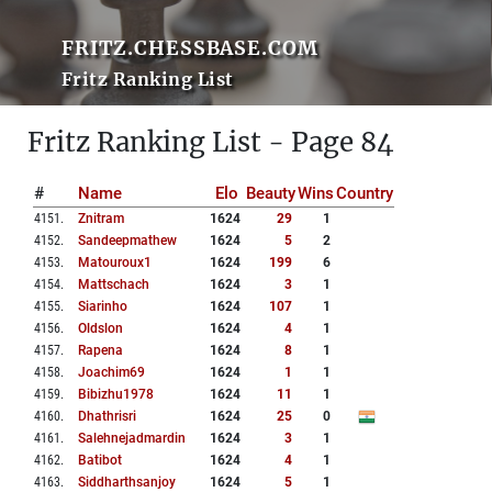
FRITZ.CHESSBASE.COM
Fritz Ranking List
Fritz Ranking List - Page 84
#
Name
Elo
Beauty
Wins
Country
4151
.
Znitram
1624
29
1
4152
.
Sandeepmathew
1624
5
2
4153
.
Matouroux1
1624
199
6
4154
.
Mattschach
1624
3
1
4155
.
Siarinho
1624
107
1
4156
.
Oldslon
1624
4
1
4157
.
Rapena
1624
8
1
4158
.
Joachim69
1624
1
1
4159
.
Bibizhu1978
1624
11
1
4160
.
Dhathrisri
1624
25
0
4161
.
Salehnejadmardin
1624
3
1
4162
.
Batibot
1624
4
1
4163
.
Siddharthsanjoy
1624
5
1