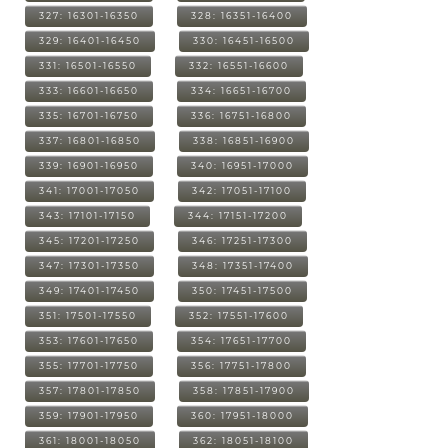
327: 16301-16350
328: 16351-16400
329: 16401-16450
330: 16451-16500
331: 16501-16550
332: 16551-16600
333: 16601-16650
334: 16651-16700
335: 16701-16750
336: 16751-16800
337: 16801-16850
338: 16851-16900
339: 16901-16950
340: 16951-17000
341: 17001-17050
342: 17051-17100
343: 17101-17150
344: 17151-17200
345: 17201-17250
346: 17251-17300
347: 17301-17350
348: 17351-17400
349: 17401-17450
350: 17451-17500
351: 17501-17550
352: 17551-17600
353: 17601-17650
354: 17651-17700
355: 17701-17750
356: 17751-17800
357: 17801-17850
358: 17851-17900
359: 17901-17950
360: 17951-18000
361: 18001-18050
362: 18051-18100