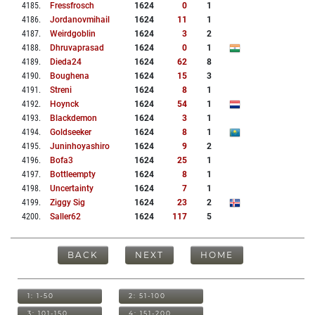
4185
.
Fressfrosch
1624
0
1
4186
.
Jordanovmihail
1624
11
1
4187
.
Weirdgoblin
1624
3
2
4188
.
Dhruvaprasad
1624
0
1
4189
.
Dieda24
1624
62
8
4190
.
Boughena
1624
15
3
4191
.
Streni
1624
8
1
4192
.
Hoynck
1624
54
1
4193
.
Blackdemon
1624
3
1
4194
.
Goldseeker
1624
8
1
4195
.
Juninhoyashiro
1624
9
2
4196
.
Bofa3
1624
25
1
4197
.
Bottleempty
1624
8
1
4198
.
Uncertainty
1624
7
1
4199
.
Ziggy Sig
1624
23
2
4200
.
Saller62
1624
117
5
BACK
NEXT
HOME
1: 1-50
2: 51-100
3: 101-150
4: 151-200