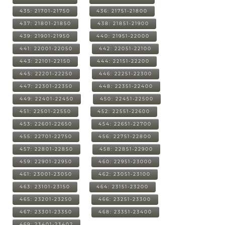
435: 21701-21750
436: 21751-21800
437: 21801-21850
438: 21851-21900
439: 21901-21950
440: 21951-22000
441: 22001-22050
442: 22051-22100
443: 22101-22150
444: 22151-22200
445: 22201-22250
446: 22251-22300
447: 22301-22350
448: 22351-22400
449: 22401-22450
450: 22451-22500
451: 22501-22550
452: 22551-22600
453: 22601-22650
454: 22651-22700
455: 22701-22750
456: 22751-22800
457: 22801-22850
458: 22851-22900
459: 22901-22950
460: 22951-23000
461: 23001-23050
462: 23051-23100
463: 23101-23150
464: 23151-23200
465: 23201-23250
466: 23251-23300
467: 23301-23350
468: 23351-23400
469: 23401-23402