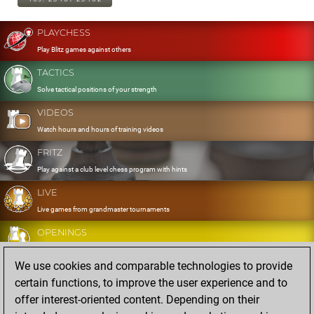
PLAYCHESS
Play Blitz games against others
TACTICS
Solve tactical positions of your strength
VIDEOS
Watch hours and hours of training videos
FRITZ
Play against a club level chess program with hints
LIVE
Live games from grandmaster tournaments
OPENINGS
Develop and exercise your openings
We use cookies and comparable technologies to provide
DATABASE
certain functions, to improve the user experience and to
Eight million strong games
offer interest-oriented content. Depending on their
MYGAMES