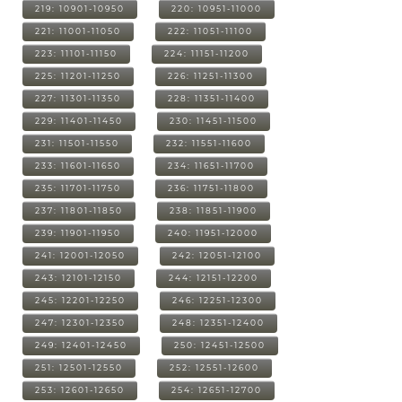
219: 10901-10950
220: 10951-11000
221: 11001-11050
222: 11051-11100
223: 11101-11150
224: 11151-11200
225: 11201-11250
226: 11251-11300
227: 11301-11350
228: 11351-11400
229: 11401-11450
230: 11451-11500
231: 11501-11550
232: 11551-11600
233: 11601-11650
234: 11651-11700
235: 11701-11750
236: 11751-11800
237: 11801-11850
238: 11851-11900
239: 11901-11950
240: 11951-12000
241: 12001-12050
242: 12051-12100
243: 12101-12150
244: 12151-12200
245: 12201-12250
246: 12251-12300
247: 12301-12350
248: 12351-12400
249: 12401-12450
250: 12451-12500
251: 12501-12550
252: 12551-12600
253: 12601-12650
254: 12651-12700