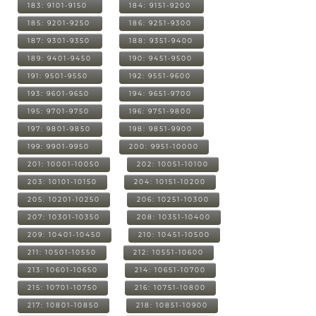
183: 9101-9150
184: 9151-9200
185: 9201-9250
186: 9251-9300
187: 9301-9350
188: 9351-9400
189: 9401-9450
190: 9451-9500
191: 9501-9550
192: 9551-9600
193: 9601-9650
194: 9651-9700
195: 9701-9750
196: 9751-9800
197: 9801-9850
198: 9851-9900
199: 9901-9950
200: 9951-10000
201: 10001-10050
202: 10051-10100
203: 10101-10150
204: 10151-10200
205: 10201-10250
206: 10251-10300
207: 10301-10350
208: 10351-10400
209: 10401-10450
210: 10451-10500
211: 10501-10550
212: 10551-10600
213: 10601-10650
214: 10651-10700
215: 10701-10750
216: 10751-10800
217: 10801-10850
218: 10851-10900