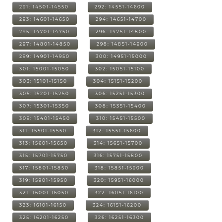
291: 14501-14550
292: 14551-14600
293: 14601-14650
294: 14651-14700
295: 14701-14750
296: 14751-14800
297: 14801-14850
298: 14851-14900
299: 14901-14950
300: 14951-15000
301: 15001-15050
302: 15051-15100
303: 15101-15150
304: 15151-15200
305: 15201-15250
306: 15251-15300
307: 15301-15350
308: 15351-15400
309: 15401-15450
310: 15451-15500
311: 15501-15550
312: 15551-15600
313: 15601-15650
314: 15651-15700
315: 15701-15750
316: 15751-15800
317: 15801-15850
318: 15851-15900
319: 15901-15950
320: 15951-16000
321: 16001-16050
322: 16051-16100
323: 16101-16150
324: 16151-16200
325: 16201-16250
326: 16251-16300