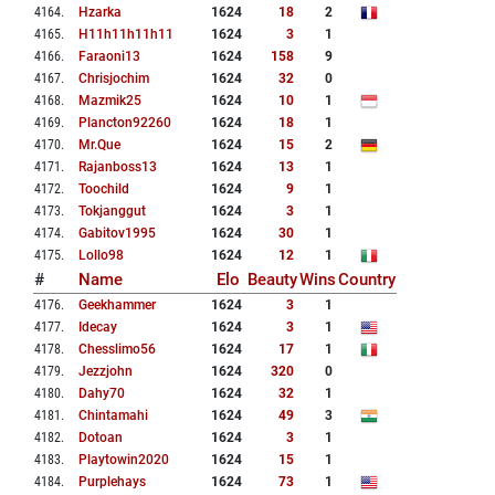
4164
.
Hzarka
1624
18
2
4165
.
H11h11h11h11
1624
3
1
4166
.
Faraoni13
1624
158
9
4167
.
Chrisjochim
1624
32
0
4168
.
Mazmik25
1624
10
1
4169
.
Plancton92260
1624
18
1
4170
.
Mr.que
1624
15
2
4171
.
Rajanboss13
1624
13
1
4172
.
Toochild
1624
9
1
4173
.
Tokjanggut
1624
3
1
4174
.
Gabitov1995
1624
30
1
4175
.
Lollo98
1624
12
1
#
Name
Elo
Beauty
Wins
Country
4176
.
Geekhammer
1624
3
1
4177
.
Idecay
1624
3
1
4178
.
Chesslimo56
1624
17
1
4179
.
Jezzjohn
1624
320
0
4180
.
Dahy70
1624
32
1
4181
.
Chintamahi
1624
49
3
4182
.
Dotoan
1624
3
1
4183
.
Playtowin2020
1624
15
1
4184
.
Purplehays
1624
73
1