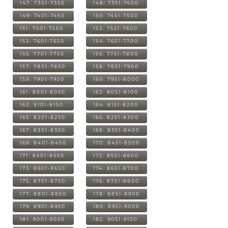
147: 7301-7350
148: 7351-7400
149: 7401-7450
150: 7451-7500
151: 7501-7550
152: 7551-7600
153: 7601-7650
154: 7651-7700
155: 7701-7750
156: 7751-7800
157: 7801-7850
158: 7851-7900
159: 7901-7950
160: 7951-8000
161: 8001-8050
162: 8051-8100
163: 8101-8150
164: 8151-8200
165: 8201-8250
166: 8251-8300
167: 8301-8350
168: 8351-8400
169: 8401-8450
170: 8451-8500
171: 8501-8550
172: 8551-8600
173: 8601-8650
174: 8651-8700
175: 8701-8750
176: 8751-8800
177: 8801-8850
178: 8851-8900
179: 8901-8950
180: 8951-9000
181: 9001-9050
182: 9051-9100