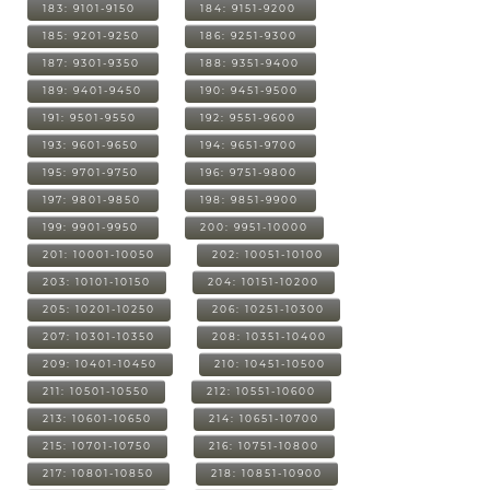
183: 9101-9150
184: 9151-9200
185: 9201-9250
186: 9251-9300
187: 9301-9350
188: 9351-9400
189: 9401-9450
190: 9451-9500
191: 9501-9550
192: 9551-9600
193: 9601-9650
194: 9651-9700
195: 9701-9750
196: 9751-9800
197: 9801-9850
198: 9851-9900
199: 9901-9950
200: 9951-10000
201: 10001-10050
202: 10051-10100
203: 10101-10150
204: 10151-10200
205: 10201-10250
206: 10251-10300
207: 10301-10350
208: 10351-10400
209: 10401-10450
210: 10451-10500
211: 10501-10550
212: 10551-10600
213: 10601-10650
214: 10651-10700
215: 10701-10750
216: 10751-10800
217: 10801-10850
218: 10851-10900