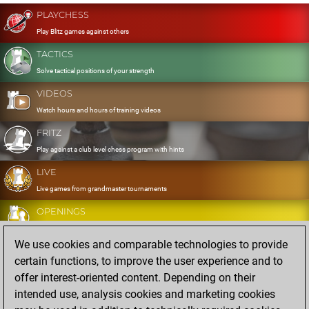
PLAYCHESS
Play Blitz games against others
TACTICS
Solve tactical positions of your strength
VIDEOS
Watch hours and hours of training videos
FRITZ
Play against a club level chess program with hints
LIVE
Live games from grandmaster tournaments
OPENINGS
Develop and exercise your openings
We use cookies and comparable technologies to provide
DATABASE
certain functions, to improve the user experience and to
Eight million strong games
offer interest-oriented content. Depending on their
MYGAMES
intended use, analysis cookies and marketing cookies
Store and analyse your own games in the cloud