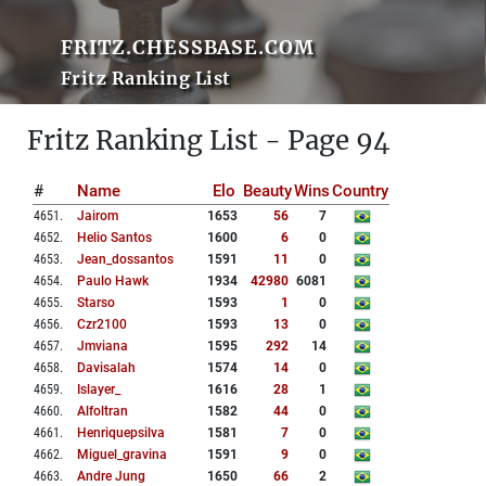
FRITZ.CHESSBASE.COM
Fritz Ranking List
Fritz Ranking List - Page 94
#
Name
Elo
Beauty
Wins
Country
4651
.
Jairom
1653
56
7
4652
.
Helio Santos
1600
6
0
4653
.
Jean_dossantos
1591
11
0
4654
.
Paulo Hawk
1934
42980
6081
4655
.
Starso
1593
1
0
4656
.
Czr2100
1593
13
0
4657
.
Jmviana
1595
292
14
4658
.
Davisalah
1574
14
0
4659
.
Islayer_
1616
28
1
4660
.
Alfoltran
1582
44
0
4661
.
Henriquepsilva
1581
7
0
4662
.
Miguel_gravina
1591
9
0
4663
.
Andre Jung
1650
66
2