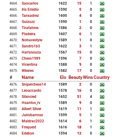
4664
.
Saocarlos
1622
15
1
4665
.
Iris Emidio
1590
5
0
4666
.
Tanxadrez
1600
4
0
4667
.
Guizuzz
1590
1
0
4668
.
Tirafahms
1586
2
0
4669
.
Pladeira
1607
6
1
4670
.
Nohavestyle
1589
1
0
4671
.
Sandro1b3
1622
3
1
4672
.
Harrysouza
1567
15
0
4673
.
Chess1989
1596
7
0
4674
.
Vicentina
1588
9
0
4675
.
Wkeres
1582
17
0
#
Name
Elo
Beauty
Wins
Country
4676
.
Sniperchess14
1589
2
0
4677
.
Leoaccardo
1578
16
0
4678
.
Silxncied
1652
51
4
4679
.
Hsantos_rv
1589
9
0
4680
.
Albert Silver
1619
11
1
4681
.
Jairobarroso
1599
5
1
4682
.
Maldrac2022
1614
6
1
4683
.
Fmquest
1616
18
1
4684
.
Edebon
1594
12
0