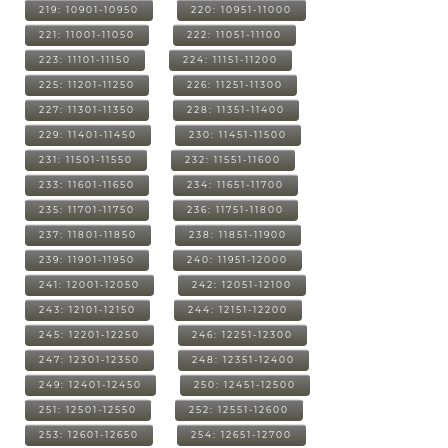
219: 10901-10950
220: 10951-11000
221: 11001-11050
222: 11051-11100
223: 11101-11150
224: 11151-11200
225: 11201-11250
226: 11251-11300
227: 11301-11350
228: 11351-11400
229: 11401-11450
230: 11451-11500
231: 11501-11550
232: 11551-11600
233: 11601-11650
234: 11651-11700
235: 11701-11750
236: 11751-11800
237: 11801-11850
238: 11851-11900
239: 11901-11950
240: 11951-12000
241: 12001-12050
242: 12051-12100
243: 12101-12150
244: 12151-12200
245: 12201-12250
246: 12251-12300
247: 12301-12350
248: 12351-12400
249: 12401-12450
250: 12451-12500
251: 12501-12550
252: 12551-12600
253: 12601-12650
254: 12651-12700