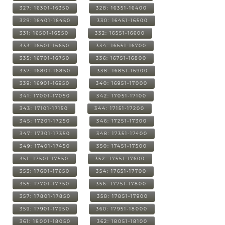
327: 16301-16350
328: 16351-16400
329: 16401-16450
330: 16451-16500
331: 16501-16550
332: 16551-16600
333: 16601-16650
334: 16651-16700
335: 16701-16750
336: 16751-16800
337: 16801-16850
338: 16851-16900
339: 16901-16950
340: 16951-17000
341: 17001-17050
342: 17051-17100
343: 17101-17150
344: 17151-17200
345: 17201-17250
346: 17251-17300
347: 17301-17350
348: 17351-17400
349: 17401-17450
350: 17451-17500
351: 17501-17550
352: 17551-17600
353: 17601-17650
354: 17651-17700
355: 17701-17750
356: 17751-17800
357: 17801-17850
358: 17851-17900
359: 17901-17950
360: 17951-18000
361: 18001-18050
362: 18051-18100