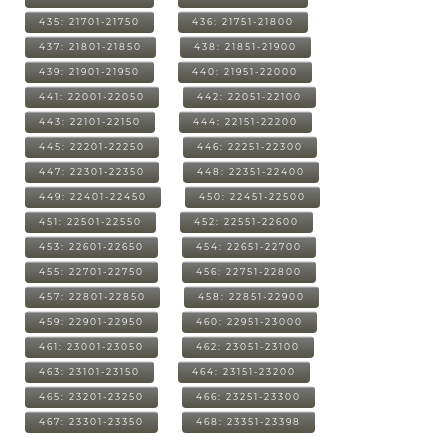
435: 21701-21750
436: 21751-21800
437: 21801-21850
438: 21851-21900
439: 21901-21950
440: 21951-22000
441: 22001-22050
442: 22051-22100
443: 22101-22150
444: 22151-22200
445: 22201-22250
446: 22251-22300
447: 22301-22350
448: 22351-22400
449: 22401-22450
450: 22451-22500
451: 22501-22550
452: 22551-22600
453: 22601-22650
454: 22651-22700
455: 22701-22750
456: 22751-22800
457: 22801-22850
458: 22851-22900
459: 22901-22950
460: 22951-23000
461: 23001-23050
462: 23051-23100
463: 23101-23150
464: 23151-23200
465: 23201-23250
466: 23251-23300
467: 23301-23350
468: 23351-23398