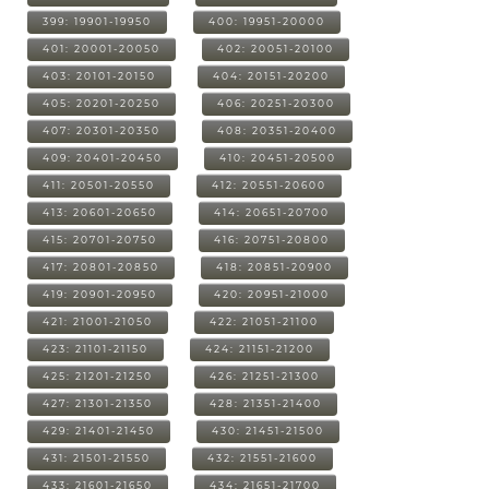
399: 19901-19950
400: 19951-20000
401: 20001-20050
402: 20051-20100
403: 20101-20150
404: 20151-20200
405: 20201-20250
406: 20251-20300
407: 20301-20350
408: 20351-20400
409: 20401-20450
410: 20451-20500
411: 20501-20550
412: 20551-20600
413: 20601-20650
414: 20651-20700
415: 20701-20750
416: 20751-20800
417: 20801-20850
418: 20851-20900
419: 20901-20950
420: 20951-21000
421: 21001-21050
422: 21051-21100
423: 21101-21150
424: 21151-21200
425: 21201-21250
426: 21251-21300
427: 21301-21350
428: 21351-21400
429: 21401-21450
430: 21451-21500
431: 21501-21550
432: 21551-21600
433: 21601-21650
434: 21651-21700