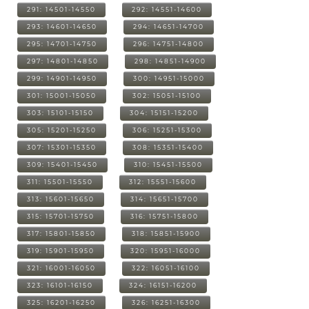
291: 14501-14550
292: 14551-14600
293: 14601-14650
294: 14651-14700
295: 14701-14750
296: 14751-14800
297: 14801-14850
298: 14851-14900
299: 14901-14950
300: 14951-15000
301: 15001-15050
302: 15051-15100
303: 15101-15150
304: 15151-15200
305: 15201-15250
306: 15251-15300
307: 15301-15350
308: 15351-15400
309: 15401-15450
310: 15451-15500
311: 15501-15550
312: 15551-15600
313: 15601-15650
314: 15651-15700
315: 15701-15750
316: 15751-15800
317: 15801-15850
318: 15851-15900
319: 15901-15950
320: 15951-16000
321: 16001-16050
322: 16051-16100
323: 16101-16150
324: 16151-16200
325: 16201-16250
326: 16251-16300