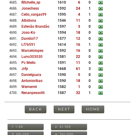
4685
.
Ritchelle_sp
1610
6
0
4686
.
Jonechess
1592
24
1
4687
.
Celio_vargas99
1595
4
1
4688
.
Albidona
1546
11
0
4689
.
Estevão Brandão
1597
3
0
4690
.
Joso-Ko
1594
18
0
4691
.
Davidol17
1577
12
0
4692
.
Lf76591
1614
16
1
4693
.
Marcelolopes
1592
16
0
4694
.
Luno303030
1581
22
0
4695
.
Pc Mello
1591
11
0
4696
.
Jrfp
1668
61
3
4697
.
Danielguara
1590
5
0
4698
.
Antonioribas
1590
18
0
4699
.
Wernerml
1582
1
0
4700
.
Renanpessotti
1587
32
1
BACK
NEXT
HOME
1: 1-50
2: 51-100
3: 101-150
4: 151-200