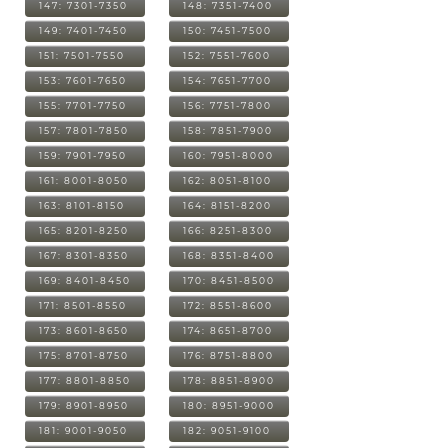
147: 7301-7350
148: 7351-7400
149: 7401-7450
150: 7451-7500
151: 7501-7550
152: 7551-7600
153: 7601-7650
154: 7651-7700
155: 7701-7750
156: 7751-7800
157: 7801-7850
158: 7851-7900
159: 7901-7950
160: 7951-8000
161: 8001-8050
162: 8051-8100
163: 8101-8150
164: 8151-8200
165: 8201-8250
166: 8251-8300
167: 8301-8350
168: 8351-8400
169: 8401-8450
170: 8451-8500
171: 8501-8550
172: 8551-8600
173: 8601-8650
174: 8651-8700
175: 8701-8750
176: 8751-8800
177: 8801-8850
178: 8851-8900
179: 8901-8950
180: 8951-9000
181: 9001-9050
182: 9051-9100