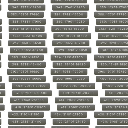
343: 17101-17150
344: 17151-17200
345: 17201-17250
348: 17351-17400
349: 17401-17450
350: 17451-1750
353: 17601-17650
354: 17651-17700
355: 17701-17750
358: 17851-17900
359: 17901-17950
360: 17951-1800
363: 18101-18150
364: 18151-18200
365: 18201-1825
368: 18351-18400
369: 18401-18450
370: 18451-185
373: 18601-18650
374: 18651-18700
375: 18701-1875
378: 18851-18900
379: 18901-18950
380: 18951-19
383: 19101-19150
384: 19151-19200
385: 19201-19250
388: 19351-19400
389: 19401-19450
390: 19451-195
393: 19601-19650
394: 19651-19700
395: 19701-19750
398: 19851-19900
399: 19901-19950
400: 19951-200
0
403: 20101-20150
404: 20151-20200
405: 20201-
0
408: 20351-20400
409: 20401-20450
410: 20451
413: 20601-20650
414: 20651-20700
415: 20701-2
0
418: 20851-20900
419: 20901-20950
420: 20951-
423: 21101-21150
424: 21151-21200
425: 21201-21250
428: 21351-21400
429: 21401-21450
430: 21451-215