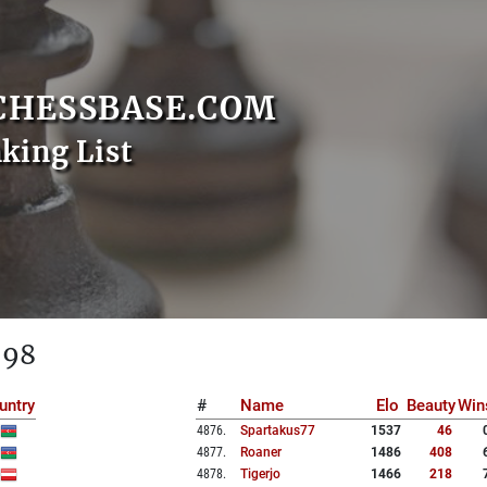
CHESSBASE.COM
nking List
 98
untry
#
Name
Elo
Beauty
Win
4876
.
Spartakus77
1537
46
4877
.
Roaner
1486
408
4878
.
Tigerjo
1466
218