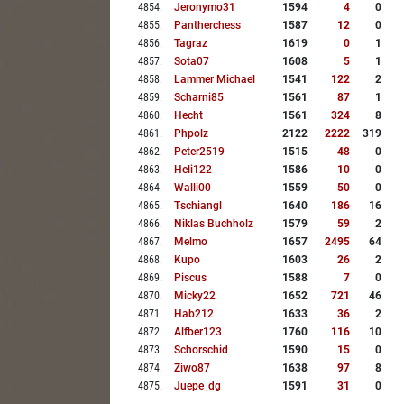
4854
.
Jeronymo31
1594
4
0
4855
.
Pantherchess
1587
12
0
4856
.
Tagraz
1619
0
1
4857
.
Sota07
1608
5
1
4858
.
Lammer Michael
1541
122
2
4859
.
Scharni85
1561
87
1
4860
.
Hecht
1561
324
8
4861
.
Phpolz
2122
2222
319
4862
.
Peter2519
1515
48
0
4863
.
Heli122
1586
10
0
4864
.
Walli00
1559
50
0
4865
.
Tschiangl
1640
186
16
4866
.
Niklas Buchholz
1579
59
2
4867
.
Melmo
1657
2495
64
4868
.
Kupo
1603
26
2
4869
.
Piscus
1588
7
0
4870
.
Micky22
1652
721
46
4871
.
Hab212
1633
36
2
4872
.
Alfber123
1760
116
10
4873
.
Schorschid
1590
15
0
4874
.
Ziwo87
1638
97
8
4875
.
Juepe_dg
1591
31
0