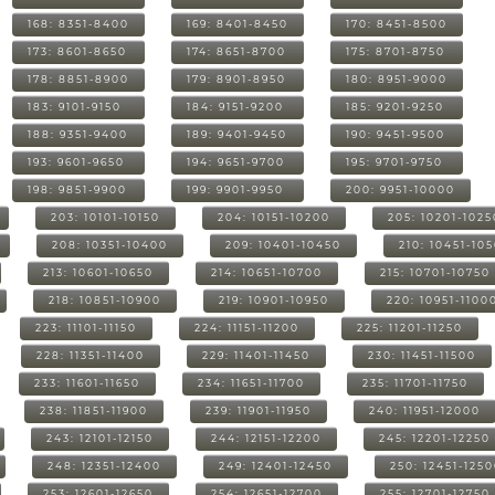
168: 8351-8400
169: 8401-8450
170: 8451-8500
173: 8601-8650
174: 8651-8700
175: 8701-8750
178: 8851-8900
179: 8901-8950
180: 8951-9000
183: 9101-9150
184: 9151-9200
185: 9201-9250
188: 9351-9400
189: 9401-9450
190: 9451-9500
193: 9601-9650
194: 9651-9700
195: 9701-9750
198: 9851-9900
199: 9901-9950
200: 9951-10000
203: 10101-10150
204: 10151-10200
205: 10201-1025
208: 10351-10400
209: 10401-10450
210: 10451-10
213: 10601-10650
214: 10651-10700
215: 10701-10750
218: 10851-10900
219: 10901-10950
220: 10951-1100
223: 11101-11150
224: 11151-11200
225: 11201-11250
228: 11351-11400
229: 11401-11450
230: 11451-11500
233: 11601-11650
234: 11651-11700
235: 11701-11750
238: 11851-11900
239: 11901-11950
240: 11951-12000
243: 12101-12150
244: 12151-12200
245: 12201-12250
248: 12351-12400
249: 12401-12450
250: 12451-125
253: 12601-12650
254: 12651-12700
255: 12701-12750