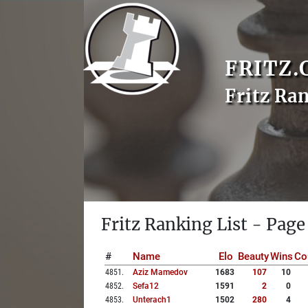
FRITZ.
Fritz Ra
Fritz Ranking List - Page
#
Name
Elo
Beauty
Wins
Co
4851
.
Aziz Mamedov
1683
107
10
4852
.
Sefa12
1591
2
0
4853
.
Unterach1
1502
280
4