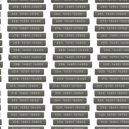
258: 12851-12900
259: 12901-12950
260: 12951-1300
263: 13101-13150
264: 13151-13200
265: 13201-13250
268: 13351-13400
269: 13401-13450
270: 13451-1350
273: 13601-13650
274: 13651-13700
275: 13701-13750
278: 13851-13900
279: 13901-13950
280: 13951-1400
283: 14101-14150
284: 14151-14200
285: 14201-1425
288: 14351-14400
289: 14401-14450
290: 14451-14
293: 14601-14650
294: 14651-14700
295: 14701-1475
298: 14851-14900
299: 14901-14950
300: 14951-15
303: 15101-15150
304: 15151-15200
305: 15201-15250
308: 15351-15400
309: 15401-15450
310: 15451-1550
313: 15601-15650
314: 15651-15700
315: 15701-15750
318: 15851-15900
319: 15901-15950
320: 15951-16000
323: 16101-16150
324: 16151-16200
325: 16201-16250
328: 16351-16400
329: 16401-16450
330: 16451-1650
333: 16601-16650
334: 16651-16700
335: 16701-16750
338: 16851-16900
339: 16901-16950
340: 16951-1700