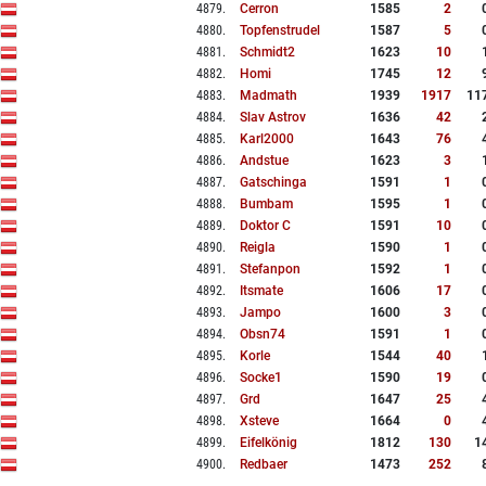
4879
.
Cerron
1585
2
4880
.
Topfenstrudel
1587
5
4881
.
Schmidt2
1623
10
4882
.
Homi
1745
12
4883
.
Madmath
1939
1917
11
4884
.
Slav Astrov
1636
42
4885
.
Karl2000
1643
76
4886
.
Andstue
1623
3
4887
.
Gatschinga
1591
1
4888
.
Bumbam
1595
1
4889
.
Doktor C
1591
10
4890
.
Reigla
1590
1
4891
.
Stefanpon
1592
1
4892
.
Itsmate
1606
17
4893
.
Jampo
1600
3
4894
.
Obsn74
1591
1
4895
.
Korle
1544
40
4896
.
Socke1
1590
19
4897
.
Grd
1647
25
4898
.
Xsteve
1664
0
4899
.
Eifelkönig
1812
130
1
4900
.
Redbaer
1473
252