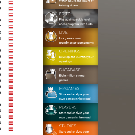
Watch hours and hours of
0
training videos
0
FRITZ
1
Play against a club level
9
chess program with hints
7
LIVE
2
Live games from
4
grandmaster tournaments
1
0
OPENINGS
0
Develop and exercise your
openings
0
0
DATABASE
0
Eight million strong
games
0
0
MYGAMES
0
Store and analyse your
1
own games in the cloud
0
PLAYERS
4
Store and analyse your
4
own games in the cloud
4
STUDIES
8
Store and analyse your