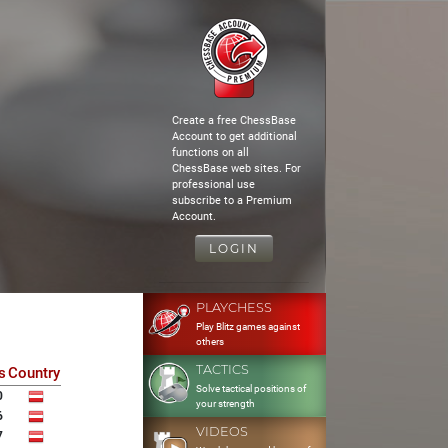
Create a free ChessBase
Account to get additional
functions on all
ChessBase web sites. For
professional use
subscribe to a Premium
Account.
LOGIN
PLAYCHESS
Play Blitz games against
others
TACTICS
s
Country
Solve tactical positions of
0
your strength
6
VIDEOS
7