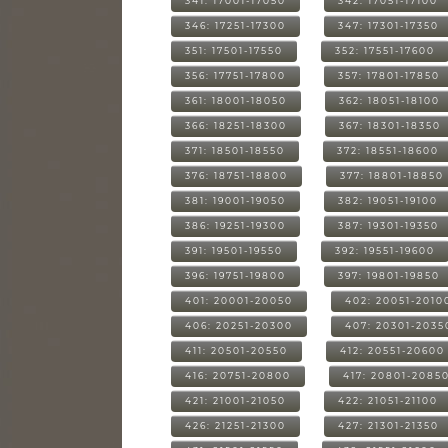
341: 17001-17050
342: 17051-17100
346: 17251-17300
347: 17301-17350
351: 17501-17550
352: 17551-17600
356: 17751-17800
357: 17801-17850
361: 18001-18050
362: 18051-18100
366: 18251-18300
367: 18301-18350
371: 18501-18550
372: 18551-18600
376: 18751-18800
377: 18801-18850
381: 19001-19050
382: 19051-19100
386: 19251-19300
387: 19301-19350
391: 19501-19550
392: 19551-19600
396: 19751-19800
397: 19801-19850
401: 20001-20050
402: 20051-2010
406: 20251-20300
407: 20301-2035
411: 20501-20550
412: 20551-20600
416: 20751-20800
417: 20801-2085
421: 21001-21050
422: 21051-21100
426: 21251-21300
427: 21301-21350