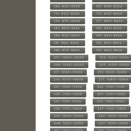
166: 8251-8300
167: 8301-8350
171: 8501-8550
172: 8551-8600
176: 8751-8800
177: 8801-8850
181: 9001-9050
182: 9051-9100
186: 9251-9300
187: 9301-9350
191: 9501-9550
192: 9551-9600
196: 9751-9800
197: 9801-9850
201: 10001-10050
202: 10051-10100
206: 10251-10300
207: 10301-10350
211: 10501-10550
212: 10551-10600
216: 10751-10800
217: 10801-10850
221: 11001-11050
222: 11051-11100
226: 11251-11300
227: 11301-11350
231: 11501-11550
232: 11551-11600
236: 11751-11800
237: 11801-11850
241: 12001-12050
242: 12051-12100
246: 12251-12300
247: 12301-12350
251: 12501-12550
252: 12551-12600