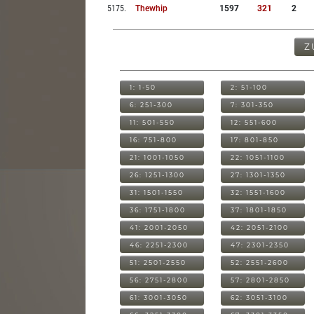
5175
.
Thewhip
1597
321
2
Z
1: 1-50
2: 51-100
6: 251-300
7: 301-350
11: 501-550
12: 551-600
16: 751-800
17: 801-850
21: 1001-1050
22: 1051-1100
26: 1251-1300
27: 1301-1350
31: 1501-1550
32: 1551-1600
36: 1751-1800
37: 1801-1850
41: 2001-2050
42: 2051-2100
46: 2251-2300
47: 2301-2350
51: 2501-2550
52: 2551-2600
56: 2751-2800
57: 2801-2850
61: 3001-3050
62: 3051-3100