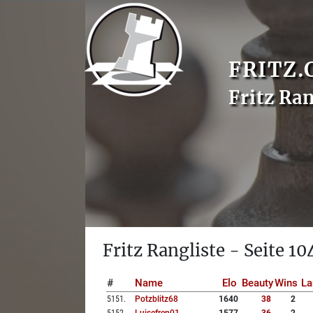
FRITZ.
Fritz Ran
Fritz Rangliste - Seite 10
#
Name
Elo
Beauty
Wins
La
5151
.
Potzblitz68
1640
38
2