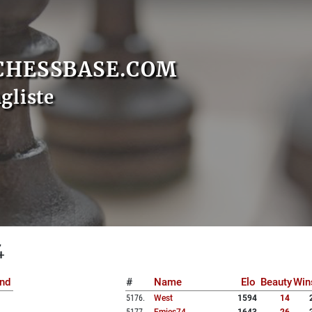
CHESSBASE.COM
gliste
4
nd
#
Name
Elo
Beauty
Win
5176
.
West
1594
14