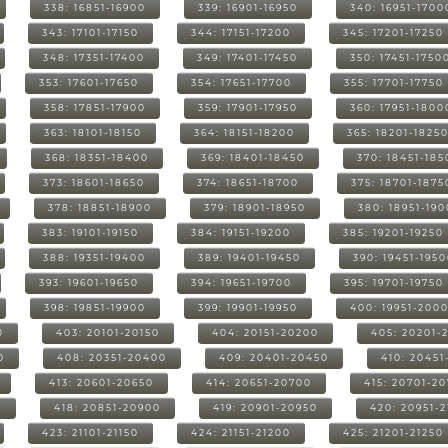
338: 16851-16900
339: 16901-16950
340: 16951-1700
343: 17101-17150
344: 17151-17200
345: 17201-17250
348: 17351-17400
349: 17401-17450
350: 17451-1750
353: 17601-17650
354: 17651-17700
355: 17701-17750
358: 17851-17900
359: 17901-17950
360: 17951-1800
363: 18101-18150
364: 18151-18200
365: 18201-1825
368: 18351-18400
369: 18401-18450
370: 18451-185
373: 18601-18650
374: 18651-18700
375: 18701-1875
378: 18851-18900
379: 18901-18950
380: 18951-19
383: 19101-19150
384: 19151-19200
385: 19201-19250
388: 19351-19400
389: 19401-19450
390: 19451-195
393: 19601-19650
394: 19651-19700
395: 19701-19750
398: 19851-19900
399: 19901-19950
400: 19951-200
0
403: 20101-20150
404: 20151-20200
405: 20201-
0
408: 20351-20400
409: 20401-20450
410: 20451
413: 20601-20650
414: 20651-20700
415: 20701-2
0
418: 20851-20900
419: 20901-20950
420: 20951-
423: 21101-21150
424: 21151-21200
425: 21201-21250