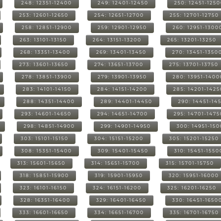
248: 12351-12400
249: 12401-12450
250: 12451-125
253: 12601-12650
254: 12651-12700
255: 12701-12750
258: 12851-12900
259: 12901-12950
260: 12951-1300
263: 13101-13150
264: 13151-13200
265: 13201-13250
268: 13351-13400
269: 13401-13450
270: 13451-1350
273: 13601-13650
274: 13651-13700
275: 13701-13750
278: 13851-13900
279: 13901-13950
280: 13951-1400
283: 14101-14150
284: 14151-14200
285: 14201-1425
288: 14351-14400
289: 14401-14450
290: 14451-14
293: 14601-14650
294: 14651-14700
295: 14701-1475
298: 14851-14900
299: 14901-14950
300: 14951-15
303: 15101-15150
304: 15151-15200
305: 15201-15250
308: 15351-15400
309: 15401-15450
310: 15451-1550
313: 15601-15650
314: 15651-15700
315: 15701-15750
318: 15851-15900
319: 15901-15950
320: 15951-16000
323: 16101-16150
324: 16151-16200
325: 16201-16250
328: 16351-16400
329: 16401-16450
330: 16451-1650
333: 16601-16650
334: 16651-16700
335: 16701-16750