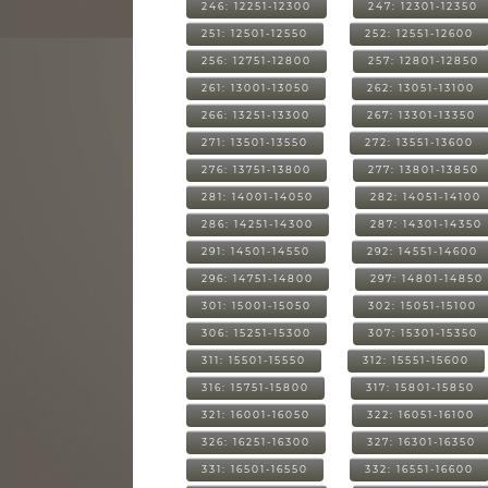
246: 12251-12300
247: 12301-12350
251: 12501-12550
252: 12551-12600
256: 12751-12800
257: 12801-12850
261: 13001-13050
262: 13051-13100
266: 13251-13300
267: 13301-13350
271: 13501-13550
272: 13551-13600
276: 13751-13800
277: 13801-13850
281: 14001-14050
282: 14051-14100
286: 14251-14300
287: 14301-14350
291: 14501-14550
292: 14551-14600
296: 14751-14800
297: 14801-14850
301: 15001-15050
302: 15051-15100
306: 15251-15300
307: 15301-15350
311: 15501-15550
312: 15551-15600
316: 15751-15800
317: 15801-15850
321: 16001-16050
322: 16051-16100
326: 16251-16300
327: 16301-16350
331: 16501-16550
332: 16551-16600