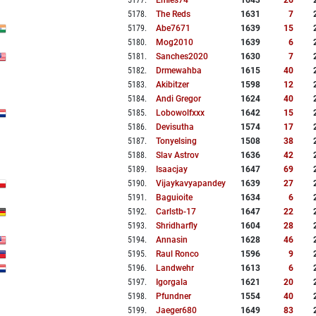
5177
.
Emies74
1643
26
5178
.
The Reds
1631
7
5179
.
Abe7671
1639
15
5180
.
Mog2010
1639
6
5181
.
Sanches2020
1630
7
5182
.
Drmewahba
1615
40
5183
.
Akibitzer
1598
12
5184
.
Andi Gregor
1624
40
5185
.
Lobowolfxxx
1642
15
5186
.
Devisutha
1574
17
5187
.
Tonyelsing
1508
38
5188
.
Slav Astrov
1636
42
5189
.
Isaacjay
1647
69
5190
.
Vijaykavyapandey
1639
27
5191
.
Baguioite
1634
6
5192
.
Carlstb-17
1647
22
5193
.
Shridharfly
1604
28
5194
.
Annasin
1628
46
5195
.
Raul Ronco
1596
9
5196
.
Landwehr
1613
6
5197
.
Igorgala
1621
20
5198
.
Pfundner
1554
40
5199
.
Jaeger680
1649
83