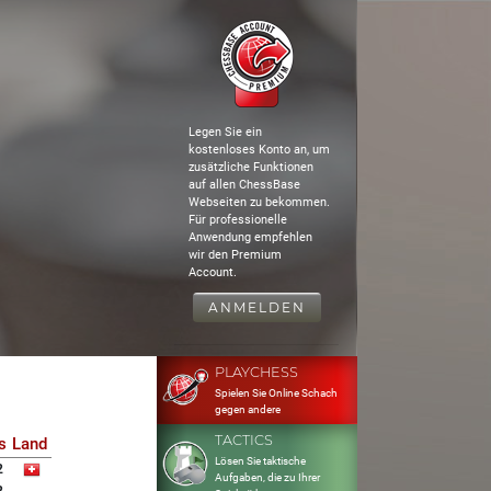
Legen Sie ein
kostenloses Konto an, um
zusätzliche Funktionen
auf allen ChessBase
Webseiten zu bekommen.
Für professionelle
Anwendung empfehlen
wir den Premium
Account.
ANMELDEN
PLAYCHESS
Spielen Sie Online Schach
gegen andere
TACTICS
s
Land
Lösen Sie taktische
2
Aufgaben, die zu Ihrer