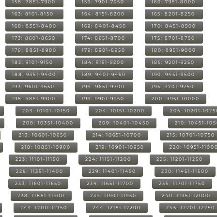
158: 7851-7900
159: 7901-7950
160: 7951-8000
163: 8101-8150
164: 8151-8200
165: 8201-8250
168: 8351-8400
169: 8401-8450
170: 8451-8500
173: 8601-8650
174: 8651-8700
175: 8701-8750
178: 8851-8900
179: 8901-8950
180: 8951-9000
183: 9101-9150
184: 9151-9200
185: 9201-9250
188: 9351-9400
189: 9401-9450
190: 9451-9500
193: 9601-9650
194: 9651-9700
195: 9701-9750
198: 9851-9900
199: 9901-9950
200: 9951-10000
203: 10101-10150
204: 10151-10200
205: 10201-1025
208: 10351-10400
209: 10401-10450
210: 10451-10
213: 10601-10650
214: 10651-10700
215: 10701-10750
218: 10851-10900
219: 10901-10950
220: 10951-1100
223: 11101-11150
224: 11151-11200
225: 11201-11250
228: 11351-11400
229: 11401-11450
230: 11451-11500
233: 11601-11650
234: 11651-11700
235: 11701-11750
238: 11851-11900
239: 11901-11950
240: 11951-12000
243: 12101-12150
244: 12151-12200
245: 12201-12250