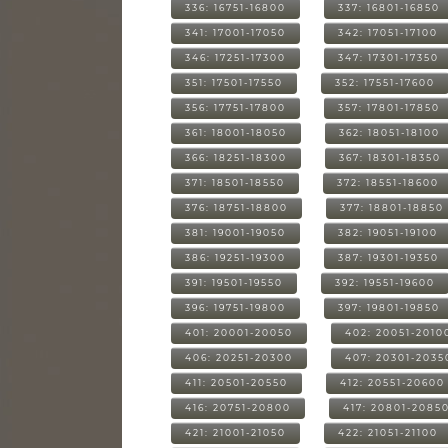
336: 16751-16800
337: 16801-16850
341: 17001-17050
342: 17051-17100
346: 17251-17300
347: 17301-17350
351: 17501-17550
352: 17551-17600
356: 17751-17800
357: 17801-17850
361: 18001-18050
362: 18051-18100
366: 18251-18300
367: 18301-18350
371: 18501-18550
372: 18551-18600
376: 18751-18800
377: 18801-18850
381: 19001-19050
382: 19051-19100
386: 19251-19300
387: 19301-19350
391: 19501-19550
392: 19551-19600
396: 19751-19800
397: 19801-19850
401: 20001-20050
402: 20051-2010
406: 20251-20300
407: 20301-2035
411: 20501-20550
412: 20551-20600
416: 20751-20800
417: 20801-2085
421: 21001-21050
422: 21051-21100