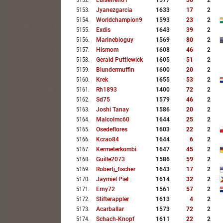
5152
.
Luisefren01
1577
36
2
5153
.
Jyanezgarcia
1633
17
2
5154
.
Worldchampion9
1593
23
2
5155
.
Exdis
1643
39
2
5156
.
Marinebioguy
1569
80
2
5157
.
Hismom
1608
46
2
5158
.
Gerald Puttlewick
1605
51
2
5159
.
Blundermuffin
1600
20
2
5160
.
Krek
1655
53
2
5161
.
Rh1893
1400
72
2
5162
.
Sd75
1579
46
2
5163
.
Joshi Tanay
1586
20
2
5164
.
Malcolmc60
1644
25
2
5165
.
Osedeflores
1603
22
2
5166
.
Kcrao84
1644
6
2
5167
.
Kermeterkombi
1647
45
2
5168
.
Guille2073
1586
59
2
5169
.
Robertj_fischer
1643
17
2
5170
.
Jaymiel Piel
1614
32
2
5171
.
Erny72
1561
57
2
5172
.
Stifterappler
1613
4
2
5173
.
Acarballar
1573
72
2
5174
.
Schach-Knopf
1611
22
2