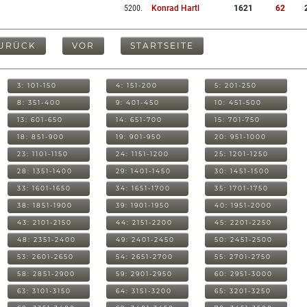
5200
.
Konrad Hartl
1621
62
URÜCK
VOR
STARTSEITE
3: 101-150
4: 151-200
5: 201-250
8: 351-400
9: 401-450
10: 451-500
13: 601-650
14: 651-700
15: 701-750
18: 851-900
19: 901-950
20: 951-1000
23: 1101-1150
24: 1151-1200
25: 1201-1250
28: 1351-1400
29: 1401-1450
30: 1451-1500
33: 1601-1650
34: 1651-1700
35: 1701-1750
38: 1851-1900
39: 1901-1950
40: 1951-2000
43: 2101-2150
44: 2151-2200
45: 2201-2250
48: 2351-2400
49: 2401-2450
50: 2451-2500
53: 2601-2650
54: 2651-2700
55: 2701-2750
58: 2851-2900
59: 2901-2950
60: 2951-3000
63: 3101-3150
64: 3151-3200
65: 3201-3250