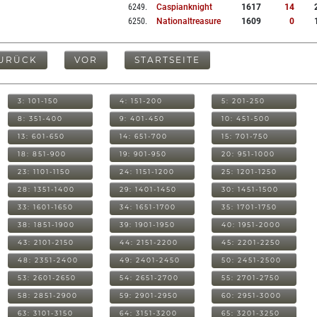
6249
.
Caspianknight
1617
14
6250
.
Nationaltreasure
1609
0
URÜCK
VOR
STARTSEITE
3: 101-150
4: 151-200
5: 201-250
8: 351-400
9: 401-450
10: 451-500
13: 601-650
14: 651-700
15: 701-750
18: 851-900
19: 901-950
20: 951-1000
23: 1101-1150
24: 1151-1200
25: 1201-1250
28: 1351-1400
29: 1401-1450
30: 1451-1500
33: 1601-1650
34: 1651-1700
35: 1701-1750
38: 1851-1900
39: 1901-1950
40: 1951-2000
43: 2101-2150
44: 2151-2200
45: 2201-2250
48: 2351-2400
49: 2401-2450
50: 2451-2500
53: 2601-2650
54: 2651-2700
55: 2701-2750
58: 2851-2900
59: 2901-2950
60: 2951-3000
63: 3101-3150
64: 3151-3200
65: 3201-3250