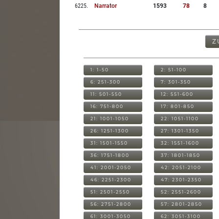
6225
.
Narrator
1593
78
8
Z
1: 1-50
2: 51-100
6: 251-300
7: 301-350
11: 501-550
12: 551-600
16: 751-800
17: 801-850
21: 1001-1050
22: 1051-1100
26: 1251-1300
27: 1301-1350
31: 1501-1550
32: 1551-1600
36: 1751-1800
37: 1801-1850
41: 2001-2050
42: 2051-2100
46: 2251-2300
47: 2301-2350
51: 2501-2550
52: 2551-2600
56: 2751-2800
57: 2801-2850
61: 3001-3050
62: 3051-3100