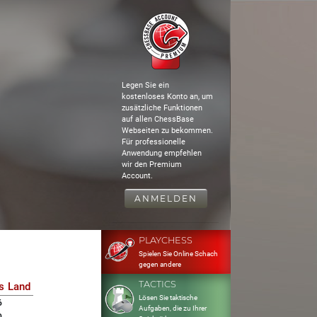
Legen Sie ein
kostenloses Konto an, um
zusätzliche Funktionen
auf allen ChessBase
Webseiten zu bekommen.
Für professionelle
Anwendung empfehlen
wir den Premium
Account.
ANMELDEN
PLAYCHESS
Spielen Sie Online Schach
gegen andere
TACTICS
s
Land
Lösen Sie taktische
6
Aufgaben, die zu Ihrer