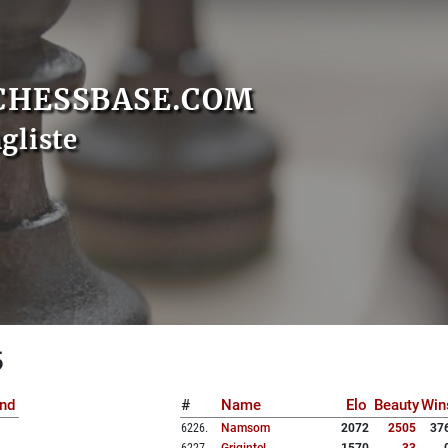
CHESSBASE.COM
gliste
5
nd
#
Name
Elo
Beauty
Win
6226
.
Namsom
2072
2505
37