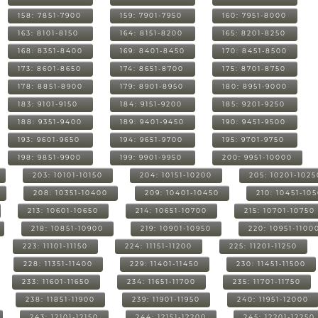
158: 7851-7900
159: 7901-7950
160: 7951-8000
163: 8101-8150
164: 8151-8200
165: 8201-8250
168: 8351-8400
169: 8401-8450
170: 8451-8500
173: 8601-8650
174: 8651-8700
175: 8701-8750
178: 8851-8900
179: 8901-8950
180: 8951-9000
183: 9101-9150
184: 9151-9200
185: 9201-9250
188: 9351-9400
189: 9401-9450
190: 9451-9500
193: 9601-9650
194: 9651-9700
195: 9701-9750
198: 9851-9900
199: 9901-9950
200: 9951-10000
203: 10101-10150
204: 10151-10200
205: 10201-1025
208: 10351-10400
209: 10401-10450
210: 10451-10
213: 10601-10650
214: 10651-10700
215: 10701-10750
218: 10851-10900
219: 10901-10950
220: 10951-1100
223: 11101-11150
224: 11151-11200
225: 11201-11250
228: 11351-11400
229: 11401-11450
230: 11451-11500
233: 11601-11650
234: 11651-11700
235: 11701-11750
238: 11851-11900
239: 11901-11950
240: 11951-12000
243: 12101-12150
244: 12151-12200
245: 12201-12250