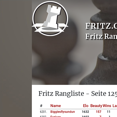
FRITZ.
Fritz Ran
Fritz Rangliste - Seite 12
#
Name
Elo
Beauty
Wins
La
6201
.
Bigglesflysundun
1632
157
11