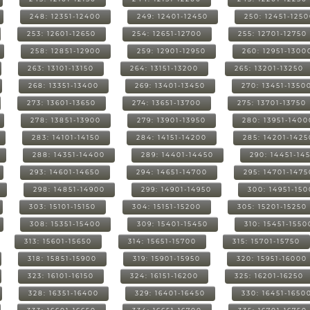
248: 12351-12400
249: 12401-12450
250: 12451-125
253: 12601-12650
254: 12651-12700
255: 12701-12750
258: 12851-12900
259: 12901-12950
260: 12951-1300
263: 13101-13150
264: 13151-13200
265: 13201-13250
268: 13351-13400
269: 13401-13450
270: 13451-1350
273: 13601-13650
274: 13651-13700
275: 13701-13750
278: 13851-13900
279: 13901-13950
280: 13951-1400
283: 14101-14150
284: 14151-14200
285: 14201-1425
288: 14351-14400
289: 14401-14450
290: 14451-14
293: 14601-14650
294: 14651-14700
295: 14701-1475
298: 14851-14900
299: 14901-14950
300: 14951-15
303: 15101-15150
304: 15151-15200
305: 15201-15250
308: 15351-15400
309: 15401-15450
310: 15451-1550
313: 15601-15650
314: 15651-15700
315: 15701-15750
318: 15851-15900
319: 15901-15950
320: 15951-16000
323: 16101-16150
324: 16151-16200
325: 16201-16250
328: 16351-16400
329: 16401-16450
330: 16451-1650