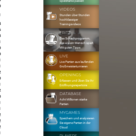
0
Spielstärke passen
0
VIDEOS
1
Stunden über Stunden
hochklassiger
4
Trainingsvideos
6
FRITZ
3
Das Schachprogramm,
1
das wie ein Mensch spielt.
Mit guten Tipps
0
0
LIVE
1
Live Partien aus laufenden
1
Großmeisterturnieren
2
OPENINGS
0
Erfassen und Üben Sie Ihr
1
Eröffnungsrepertoire
2
DATABASE
0
Acht Millionen starke
1
Partien
1
MYGAMES
2
Speichern und analysieren
2
Sie eigene Partien in der
2
Cloud
1
PLAYERS