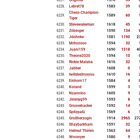
6227
.
Grigintel
1570
33
6228
.
Lebret78
1583
39
Chess-Champion-
6229
.
1589
60
Tiger
6230
.
Stevewakeman
1618
45
6231
.
Zöbinger
1590
134
6232
.
Jdohnke
1581
1190
2
6233
.
Mrbozooo
1594
32
6234
.
Juani159
1690
1518
4
6235
.
Theone2020
1594
10
6236
.
Rickie Malaba
1616
32
6237
.
Jabber
1608
0
6238
.
Iwilldestroyyou
1610
16
6239
.
Einhorn17
1584
4
6240
.
Korand
1599
3
6241
.
Nzannino
1605
9
6242
.
Jimmyg99
1593
8
6243
.
Groovehacker
1592
14
6244
.
Spitzpalü
1569
6
6245
.
Großherzogin
1914
2965
27
6246
.
Shaybarkham
1591
32
6247
.
Helmut Thimm
1563
64
6248
.
Wrconyer
1580
9