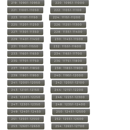
219: 10901-10950
220: 10951-11000
221: 11001-11050
222: 11051-11100
223: 11101-11150
224: 11151-11200
225: 11201-11250
226: 11251-11300
227: 11301-11350
228: 11351-11400
229: 11401-11450
230: 11451-11500
231: 11501-11550
232: 11551-11600
233: 11601-11650
234: 11651-11700
235: 11701-11750
236: 11751-11800
237: 11801-11850
238: 11851-11900
239: 11901-11950
240: 11951-12000
241: 12001-12050
242: 12051-12100
243: 12101-12150
244: 12151-12200
245: 12201-12250
246: 12251-12300
247: 12301-12350
248: 12351-12400
249: 12401-12450
250: 12451-12500
251: 12501-12550
252: 12551-12600
253: 12601-12650
254: 12651-12700