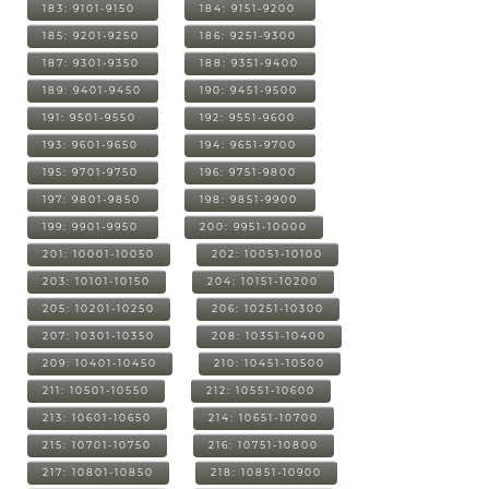
183: 9101-9150
184: 9151-9200
185: 9201-9250
186: 9251-9300
187: 9301-9350
188: 9351-9400
189: 9401-9450
190: 9451-9500
191: 9501-9550
192: 9551-9600
193: 9601-9650
194: 9651-9700
195: 9701-9750
196: 9751-9800
197: 9801-9850
198: 9851-9900
199: 9901-9950
200: 9951-10000
201: 10001-10050
202: 10051-10100
203: 10101-10150
204: 10151-10200
205: 10201-10250
206: 10251-10300
207: 10301-10350
208: 10351-10400
209: 10401-10450
210: 10451-10500
211: 10501-10550
212: 10551-10600
213: 10601-10650
214: 10651-10700
215: 10701-10750
216: 10751-10800
217: 10801-10850
218: 10851-10900