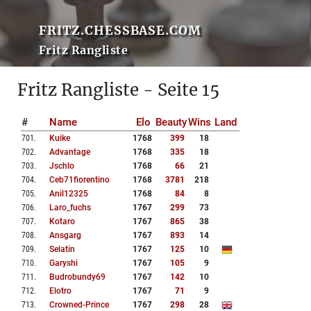
FRITZ.CHESSBASE.COM
Fritz Rangliste
Fritz Rangliste - Seite 15
#
Name
Elo
Beauty
Wins
Land
701
.
Kuike
1768
399
18
702
.
Advantage
1768
335
18
703
.
Jschlo
1768
66
21
704
.
Ceb71fiorentino
1768
3781
218
705
.
Anil12325
1768
84
8
706
.
Laro_fuchs
1767
299
73
707
.
Kotaro
1767
865
38
708
.
Ansgarg
1767
893
14
709
.
Selatin
1767
125
10
710
.
Garyshi
1767
105
9
711
.
Budrobundy69
1767
142
10
712
.
Elotro
1767
71
9
713
.
Crowned-Prince
1767
298
28