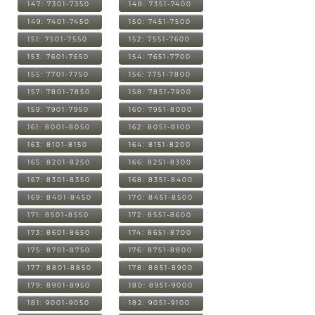
147: 7301-7350
148: 7351-7400
149: 7401-7450
150: 7451-7500
151: 7501-7550
152: 7551-7600
153: 7601-7650
154: 7651-7700
155: 7701-7750
156: 7751-7800
157: 7801-7850
158: 7851-7900
159: 7901-7950
160: 7951-8000
161: 8001-8050
162: 8051-8100
163: 8101-8150
164: 8151-8200
165: 8201-8250
166: 8251-8300
167: 8301-8350
168: 8351-8400
169: 8401-8450
170: 8451-8500
171: 8501-8550
172: 8551-8600
173: 8601-8650
174: 8651-8700
175: 8701-8750
176: 8751-8800
177: 8801-8850
178: 8851-8900
179: 8901-8950
180: 8951-9000
181: 9001-9050
182: 9051-9100