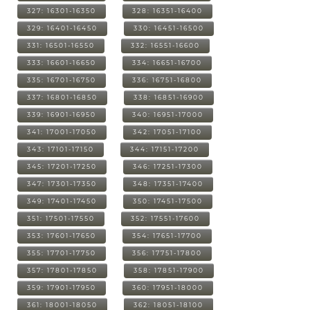
327: 16301-16350
328: 16351-16400
329: 16401-16450
330: 16451-16500
331: 16501-16550
332: 16551-16600
333: 16601-16650
334: 16651-16700
335: 16701-16750
336: 16751-16800
337: 16801-16850
338: 16851-16900
339: 16901-16950
340: 16951-17000
341: 17001-17050
342: 17051-17100
343: 17101-17150
344: 17151-17200
345: 17201-17250
346: 17251-17300
347: 17301-17350
348: 17351-17400
349: 17401-17450
350: 17451-17500
351: 17501-17550
352: 17551-17600
353: 17601-17650
354: 17651-17700
355: 17701-17750
356: 17751-17800
357: 17801-17850
358: 17851-17900
359: 17901-17950
360: 17951-18000
361: 18001-18050
362: 18051-18100