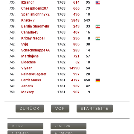
735
.
Il2randr
1763
614
95
736
.
Chessphoenix07
1763
665
79
737
.
Spanishjohnny72
1763
496
10
738
.
Knete77
1763
5848
649
739
.
Bardia Shadmehr
1763
249
33
740
.
Canada45
1763
407
16
741
.
Kriday Nagpal
1763
236
8
742
.
Svjq
1762
805
38
743
.
Schachknappe 66
1762
283
14
744
.
Martinjens
1762
721
57
745
.
Eidechse
1762
52
10
746
.
Viyaan
1762
14990
54
747
.
Rainerkruegeref
1762
997
28
748
.
Gerrit Marks
1761
4727
450
749
.
Janerik
1761
232
42
750
.
Maxscy
1761
907
9
ZURÜCK
VOR
STARTSEITE
1: 1-50
2: 51-100
3: 101-150
4: 151-200