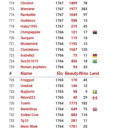
714
.
Chrobot
1767
1409
78
715
.
Wernerer
1767
1977
383
716
.
Rankeiller
1767
1049
97
717
.
Gurkenov
1767
508
13
718
.
Haka1995
1767
275
43
719
.
Chrispeppler
1766
121
17
720
.
Sungam
1766
119
14
721
.
Mcdermick
1766
1192
13
722
.
Clairdelune
1766
1547
135
723
.
Ivabelle2
1766
73
11
724
.
Svs201019
1766
450
18
725
.
Roman_koptelov
1766
94
33
#
Name
Elo
Beauty
Wins
Land
726
.
Froggod
1765
170
45
727
.
Urednik
1765
146
12
728
.
Najdorfo
1765
98
9
729
.
Rdavid23
1765
40
29
730
.
Tuenn
1764
1773
182
731
.
Benbr8ssy
1764
649
72
732
.
Volker-Cow
1764
882
116
733
.
Tg10
1764
281
11
734
.
Mahr Rhek
1764
1701
25