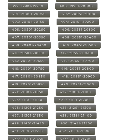
399: 19901-19950
400: 19951-20000
401: 20001-20050
402: 20051-20100
403: 20101-20150
404: 20151-20200
405: 20201-20250
406: 20251-20300
407: 20301-20350
408: 20351-20400
409: 20401-20450
410: 20451-20500
411: 20501-20550
412: 20551-20600
413: 20601-20650
414: 20651-20700
415: 20701-20750
416: 20751-20800
417: 20801-20850
418: 20851-20900
419: 20901-20950
420: 20951-21000
421: 21001-21050
422: 21051-21100
423: 21101-21150
424: 21151-21200
425: 21201-21250
426: 21251-21300
427: 21301-21350
428: 21351-21400
429: 21401-21450
430: 21451-21500
431: 21501-21550
432: 21551-21600
433: 21601-21650
434: 21651-21700