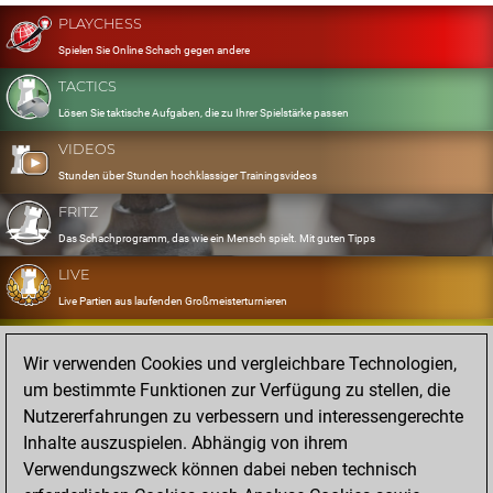
PLAYCHESS
Spielen Sie Online Schach gegen andere
TACTICS
Lösen Sie taktische Aufgaben, die zu Ihrer Spielstärke passen
VIDEOS
Stunden über Stunden hochklassiger Trainingsvideos
FRITZ
Das Schachprogramm, das wie ein Mensch spielt. Mit guten Tipps
LIVE
Live Partien aus laufenden Großmeisterturnieren
OPENINGS
Wir verwenden Cookies und vergleichbare Technologien,
Erfassen und Üben Sie Ihr Eröffnungsrepertoire
um bestimmte Funktionen zur Verfügung zu stellen, die
DATABASE
Nutzererfahrungen zu verbessern und interessengerechte
Acht Millionen starke Partien
Inhalte auszuspielen. Abhängig von ihrem
MYGAMES
Verwendungszweck können dabei neben technisch
Speichern und analysieren Sie eigene Partien in der Cloud