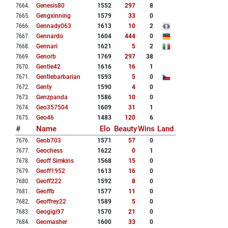
7664
.
Genesis80
1552
297
8
7665
.
Gengxinning
1579
33
0
7666
.
Gennady063
1613
10
2
7667
.
Gennardo
1604
444
0
7668
.
Gennari
1621
5
2
7669
.
Genorb
1769
297
38
7670
.
Gentle42
1616
16
1
7671
.
Gentlebarbarian
1593
5
0
7672
.
Genty
1590
4
0
7673
.
Genzpanda
1586
10
0
7674
.
Geo357504
1609
31
1
7675
.
Geo46
1483
120
6
#
Name
Elo
Beauty
Wins
Land
7676
.
Geob703
1571
57
0
7677
.
Geochess
1622
0
1
7678
.
Geoff Simkins
1568
15
0
7679
.
Geoff1952
1613
16
0
7680
.
Geoff222
1592
8
0
7681
.
Geoffb
1577
11
0
7682
.
Geoffrey22
1589
5
0
7683
.
Geogigi97
1570
21
0
7684
.
Geomasher
1600
33
0