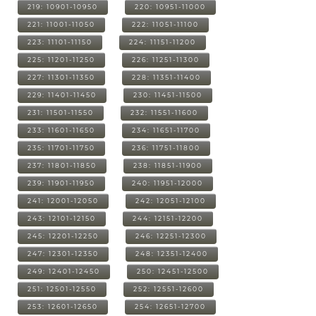
219: 10901-10950
220: 10951-11000
221: 11001-11050
222: 11051-11100
223: 11101-11150
224: 11151-11200
225: 11201-11250
226: 11251-11300
227: 11301-11350
228: 11351-11400
229: 11401-11450
230: 11451-11500
231: 11501-11550
232: 11551-11600
233: 11601-11650
234: 11651-11700
235: 11701-11750
236: 11751-11800
237: 11801-11850
238: 11851-11900
239: 11901-11950
240: 11951-12000
241: 12001-12050
242: 12051-12100
243: 12101-12150
244: 12151-12200
245: 12201-12250
246: 12251-12300
247: 12301-12350
248: 12351-12400
249: 12401-12450
250: 12451-12500
251: 12501-12550
252: 12551-12600
253: 12601-12650
254: 12651-12700