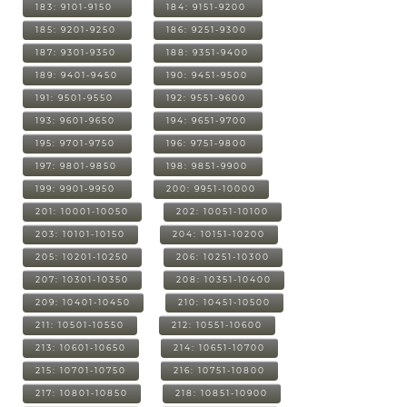
183: 9101-9150
184: 9151-9200
185: 9201-9250
186: 9251-9300
187: 9301-9350
188: 9351-9400
189: 9401-9450
190: 9451-9500
191: 9501-9550
192: 9551-9600
193: 9601-9650
194: 9651-9700
195: 9701-9750
196: 9751-9800
197: 9801-9850
198: 9851-9900
199: 9901-9950
200: 9951-10000
201: 10001-10050
202: 10051-10100
203: 10101-10150
204: 10151-10200
205: 10201-10250
206: 10251-10300
207: 10301-10350
208: 10351-10400
209: 10401-10450
210: 10451-10500
211: 10501-10550
212: 10551-10600
213: 10601-10650
214: 10651-10700
215: 10701-10750
216: 10751-10800
217: 10801-10850
218: 10851-10900