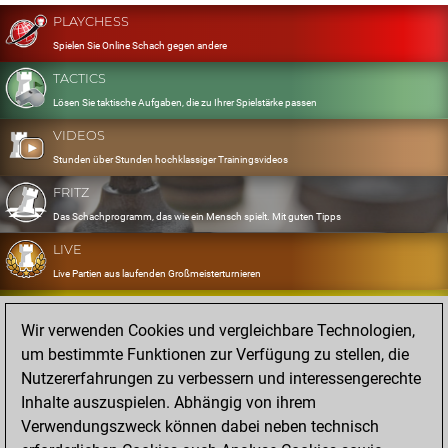
PLAYCHESS
Spielen Sie Online Schach gegen andere
TACTICS
Lösen Sie taktische Aufgaben, die zu Ihrer Spielstärke passen
VIDEOS
Stunden über Stunden hochklassiger Trainingsvideos
FRITZ
Das Schachprogramm, das wie ein Mensch spielt. Mit guten Tipps
LIVE
Live Partien aus laufenden Großmeisterturnieren
OPENINGS
Wir verwenden Cookies und vergleichbare Technologien,
Erfassen und Üben Sie Ihr Eröffnungsrepertoire
um bestimmte Funktionen zur Verfügung zu stellen, die
DATABASE
Nutzererfahrungen zu verbessern und interessengerechte
Acht Millionen starke Partien
Inhalte auszuspielen. Abhängig von ihrem
MYGAMES
Verwendungszweck können dabei neben technisch
Speichern und analysieren Sie eigene Partien in der Cloud