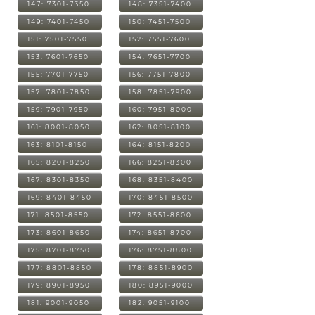
147: 7301-7350
148: 7351-7400
149: 7401-7450
150: 7451-7500
151: 7501-7550
152: 7551-7600
153: 7601-7650
154: 7651-7700
155: 7701-7750
156: 7751-7800
157: 7801-7850
158: 7851-7900
159: 7901-7950
160: 7951-8000
161: 8001-8050
162: 8051-8100
163: 8101-8150
164: 8151-8200
165: 8201-8250
166: 8251-8300
167: 8301-8350
168: 8351-8400
169: 8401-8450
170: 8451-8500
171: 8501-8550
172: 8551-8600
173: 8601-8650
174: 8651-8700
175: 8701-8750
176: 8751-8800
177: 8801-8850
178: 8851-8900
179: 8901-8950
180: 8951-9000
181: 9001-9050
182: 9051-9100