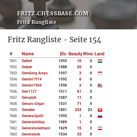
FRITZ.CHESSBASE.COM
Fritz Rangliste
Fritz Rangliste - Seite 154
#
Name
Elo
Beauty
Wins
Land
7651
.
Gellert
1593
10
0
7652
.
Gelper
1588
20
0
7653
.
Gemilang Arsya
1597
2
0
7654
.
Gemini1974
1592
6
0
7655
.
Gemini1984
1590
2
0
7656
.
Gen1127
1511
61
0
7657
.
Genadyb
1587
11
0
7658
.
Genaro Edgar
1531
71
0
7659
.
Genelee
1851
233
23
7660
.
Generacija60
1595
1
0
7661
.
Generalohilop
1589
1
0
7662
.
Generalsoleimani
1629
15
2
7663
.
Generalyak
1534
33
0