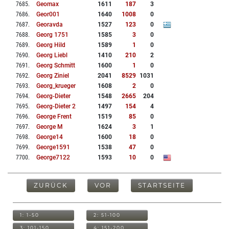
7685
.
Geomax
1611
187
3
7686
.
Geor001
1640
1008
0
7687
.
Georavda
1527
123
0
7688
.
Georg 1751
1585
3
0
7689
.
Georg Hild
1589
1
0
7690
.
Georg Liebl
1410
210
2
7691
.
Georg Schmitt
1600
1
0
7692
.
Georg Ziniel
2041
8529
1031
7693
.
Georg_krueger
1608
2
0
7694
.
Georg-Dieter
1548
2665
204
7695
.
Georg-Dieter 2
1497
154
4
7696
.
George Frent
1519
85
0
7697
.
George M
1624
3
1
7698
.
George14
1600
18
0
7699
.
George1591
1538
47
0
7700
.
George7122
1593
10
0
ZURÜCK
VOR
STARTSEITE
1: 1-50
2: 51-100
3: 101-150
4: 151-200