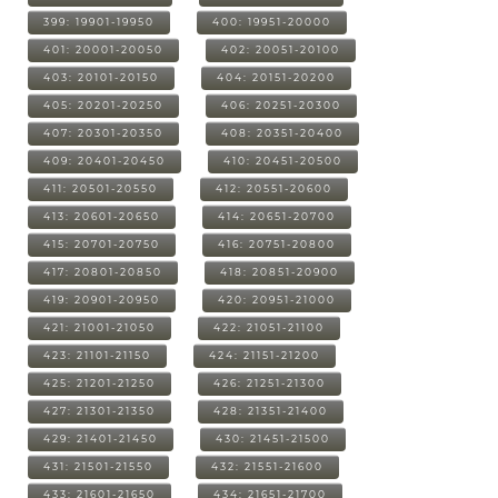
399: 19901-19950
400: 19951-20000
401: 20001-20050
402: 20051-20100
403: 20101-20150
404: 20151-20200
405: 20201-20250
406: 20251-20300
407: 20301-20350
408: 20351-20400
409: 20401-20450
410: 20451-20500
411: 20501-20550
412: 20551-20600
413: 20601-20650
414: 20651-20700
415: 20701-20750
416: 20751-20800
417: 20801-20850
418: 20851-20900
419: 20901-20950
420: 20951-21000
421: 21001-21050
422: 21051-21100
423: 21101-21150
424: 21151-21200
425: 21201-21250
426: 21251-21300
427: 21301-21350
428: 21351-21400
429: 21401-21450
430: 21451-21500
431: 21501-21550
432: 21551-21600
433: 21601-21650
434: 21651-21700