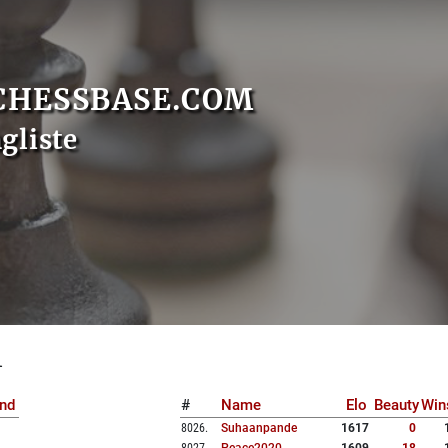
CHESSBASE.COM
gliste
1
nd
#
Name
Elo
Beauty
Win
8026
.
Suhaanpande
1617
0