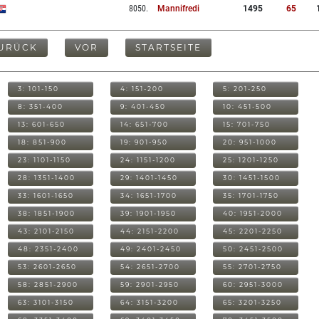
8050
.
Mannifredi
1495
65
URÜCK
VOR
STARTSEITE
3: 101-150
4: 151-200
5: 201-250
8: 351-400
9: 401-450
10: 451-500
13: 601-650
14: 651-700
15: 701-750
18: 851-900
19: 901-950
20: 951-1000
23: 1101-1150
24: 1151-1200
25: 1201-1250
28: 1351-1400
29: 1401-1450
30: 1451-1500
33: 1601-1650
34: 1651-1700
35: 1701-1750
38: 1851-1900
39: 1901-1950
40: 1951-2000
43: 2101-2150
44: 2151-2200
45: 2201-2250
48: 2351-2400
49: 2401-2450
50: 2451-2500
53: 2601-2650
54: 2651-2700
55: 2701-2750
58: 2851-2900
59: 2901-2950
60: 2951-3000
63: 3101-3150
64: 3151-3200
65: 3201-3250