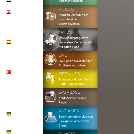
1
Spielstärke passen
1
VIDEOS
1
Stunden über Stunden
1
hochklassiger
1
Trainingsvideos
1
FRITZ
1
Das Schachprogramm,
1
das wie ein Mensch spielt.
Mit guten Tipps
1
1
LIVE
1
Live Partien aus laufenden
Großmeisterturnieren
1
1
OPENINGS
1
Erfassen und Üben Sie Ihr
1
Eröffnungsrepertoire
1
DATABASE
1
Acht Millionen starke
1
Partien
1
MYGAMES
1
Speichern und analysieren
1
Sie eigene Partien in der
1
Cloud
1
PLAYERS