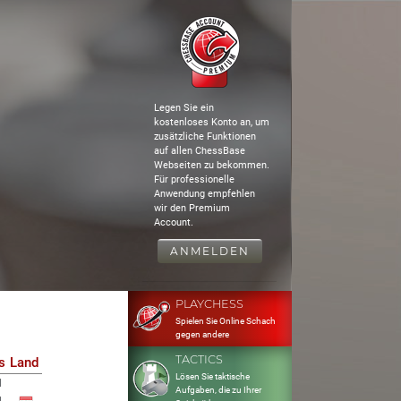
Legen Sie ein
kostenloses Konto an, um
zusätzliche Funktionen
auf allen ChessBase
Webseiten zu bekommen.
Für professionelle
Anwendung empfehlen
wir den Premium
Account.
ANMELDEN
PLAYCHESS
Spielen Sie Online Schach
gegen andere
TACTICS
s
Land
Lösen Sie taktische
1
Aufgaben, die zu Ihrer