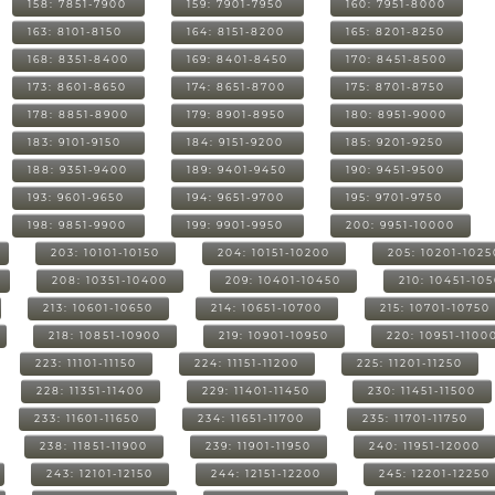
158: 7851-7900
159: 7901-7950
160: 7951-8000
163: 8101-8150
164: 8151-8200
165: 8201-8250
168: 8351-8400
169: 8401-8450
170: 8451-8500
173: 8601-8650
174: 8651-8700
175: 8701-8750
178: 8851-8900
179: 8901-8950
180: 8951-9000
183: 9101-9150
184: 9151-9200
185: 9201-9250
188: 9351-9400
189: 9401-9450
190: 9451-9500
193: 9601-9650
194: 9651-9700
195: 9701-9750
198: 9851-9900
199: 9901-9950
200: 9951-10000
203: 10101-10150
204: 10151-10200
205: 10201-1025
208: 10351-10400
209: 10401-10450
210: 10451-10
213: 10601-10650
214: 10651-10700
215: 10701-10750
218: 10851-10900
219: 10901-10950
220: 10951-1100
223: 11101-11150
224: 11151-11200
225: 11201-11250
228: 11351-11400
229: 11401-11450
230: 11451-11500
233: 11601-11650
234: 11651-11700
235: 11701-11750
238: 11851-11900
239: 11901-11950
240: 11951-12000
243: 12101-12150
244: 12151-12200
245: 12201-12250