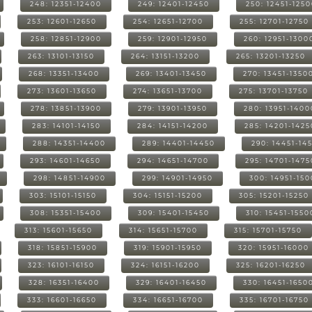
248: 12351-12400
249: 12401-12450
250: 12451-125
253: 12601-12650
254: 12651-12700
255: 12701-12750
258: 12851-12900
259: 12901-12950
260: 12951-1300
263: 13101-13150
264: 13151-13200
265: 13201-13250
268: 13351-13400
269: 13401-13450
270: 13451-1350
273: 13601-13650
274: 13651-13700
275: 13701-13750
278: 13851-13900
279: 13901-13950
280: 13951-1400
283: 14101-14150
284: 14151-14200
285: 14201-1425
288: 14351-14400
289: 14401-14450
290: 14451-14
293: 14601-14650
294: 14651-14700
295: 14701-1475
298: 14851-14900
299: 14901-14950
300: 14951-15
303: 15101-15150
304: 15151-15200
305: 15201-15250
308: 15351-15400
309: 15401-15450
310: 15451-1550
313: 15601-15650
314: 15651-15700
315: 15701-15750
318: 15851-15900
319: 15901-15950
320: 15951-16000
323: 16101-16150
324: 16151-16200
325: 16201-16250
328: 16351-16400
329: 16401-16450
330: 16451-1650
333: 16601-16650
334: 16651-16700
335: 16701-16750