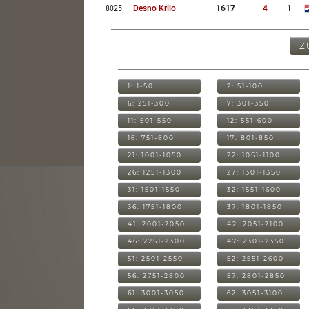
8025
.
Desno Krilo
1617
4
1
Z
1: 1-50
2: 51-100
6: 251-300
7: 301-350
11: 501-550
12: 551-600
16: 751-800
17: 801-850
21: 1001-1050
22: 1051-1100
26: 1251-1300
27: 1301-1350
31: 1501-1550
32: 1551-1600
36: 1751-1800
37: 1801-1850
41: 2001-2050
42: 2051-2100
46: 2251-2300
47: 2301-2350
51: 2501-2550
52: 2551-2600
56: 2751-2800
57: 2801-2850
61: 3001-3050
62: 3051-3100