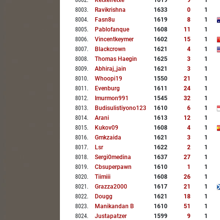
8002
.
Ketxefretxe
1619
9
1
8003
.
Ravikrishna
1633
0
1
8004
.
Fasn8u
1619
8
1
8005
.
Pablofanque
1608
11
1
8006
.
Vincentkeymer
1602
15
1
8007
.
Blackcrown
1621
4
1
8008
.
Thomas Haegin
1625
3
1
8009
.
Abhiraj_jain
1621
3
1
8010
.
Whoopi19
1550
21
1
8011
.
Evenburg
1611
24
1
8012
.
Imurmon991
1545
32
1
8013
.
Budisulistiyono123
1610
6
1
8014
.
Arani
1613
12
1
8015
.
Kukov09
1608
4
1
8016
.
Gmkzaida
1621
3
1
8017
.
Lsr
1622
2
1
8018
.
Sergi0medina
1637
27
1
8019
.
Cbsuperpawn
1610
1
1
8020
.
Tiimiii
1608
26
1
8021
.
Grazza2000
1617
21
1
8022
.
Dougg
1621
18
1
8023
.
Manikandan B
1610
51
1
8024
.
Justapatzer
1599
9
1