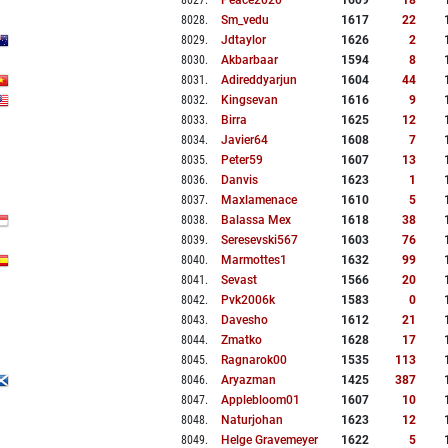
8027
.
Peace2020
1609
18
8028
.
Sm_vedu
1617
22
8029
.
Jdtaylor
1626
2
8030
.
Akbarbaar
1594
8
8031
.
Adireddyarjun
1604
44
8032
.
Kingsevan
1616
9
8033
.
Birra
1625
12
8034
.
Javier64
1608
7
8035
.
Peter59
1607
13
8036
.
Danvis
1623
1
8037
.
Maxlamenace
1610
5
8038
.
Balassa Mex
1618
38
8039
.
Seresevski567
1603
76
8040
.
Marmottes1
1632
99
8041
.
Sevast
1566
20
8042
.
Pvk2006k
1583
0
8043
.
Davesho
1612
21
8044
.
Zmatko
1628
17
8045
.
Ragnarok00
1535
113
8046
.
Aryazman
1425
387
8047
.
Applebloom01
1607
10
8048
.
Naturjohan
1623
12
8049
.
Helge Gravemeyer
1622
5