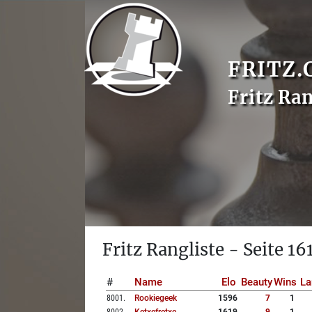
FRITZ.
Fritz Ran
Fritz Rangliste - Seite 16
#
Name
Elo
Beauty
Wins
La
8001
.
Rookiegeek
1596
7
1