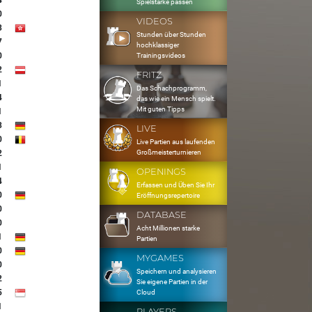
4
Spielstärke passen
0
VIDEOS
3
Stunden über Stunden
7
hochklassiger
0
Trainingsvideos
2
FRITZ
1
Das Schachprogramm,
4
das wie ein Mensch spielt.
Mit guten Tipps
1
3
LIVE
0
Live Partien aus laufenden
Großmeisterturnieren
2
1
OPENINGS
4
Erfassen und Üben Sie Ihr
0
Eröffnungsrepertoire
0
DATABASE
0
Acht Millionen starke
1
Partien
0
MYGAMES
0
Speichern und analysieren
2
Sie eigene Partien in der
5
Cloud
1
PLAYERS