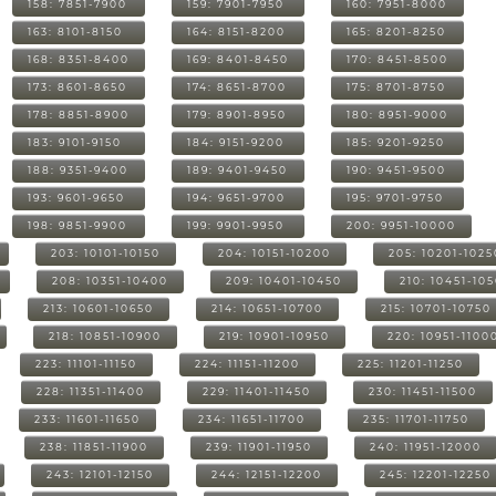
158: 7851-7900
159: 7901-7950
160: 7951-8000
163: 8101-8150
164: 8151-8200
165: 8201-8250
168: 8351-8400
169: 8401-8450
170: 8451-8500
173: 8601-8650
174: 8651-8700
175: 8701-8750
178: 8851-8900
179: 8901-8950
180: 8951-9000
183: 9101-9150
184: 9151-9200
185: 9201-9250
188: 9351-9400
189: 9401-9450
190: 9451-9500
193: 9601-9650
194: 9651-9700
195: 9701-9750
198: 9851-9900
199: 9901-9950
200: 9951-10000
203: 10101-10150
204: 10151-10200
205: 10201-1025
208: 10351-10400
209: 10401-10450
210: 10451-10
213: 10601-10650
214: 10651-10700
215: 10701-10750
218: 10851-10900
219: 10901-10950
220: 10951-1100
223: 11101-11150
224: 11151-11200
225: 11201-11250
228: 11351-11400
229: 11401-11450
230: 11451-11500
233: 11601-11650
234: 11651-11700
235: 11701-11750
238: 11851-11900
239: 11901-11950
240: 11951-12000
243: 12101-12150
244: 12151-12200
245: 12201-12250