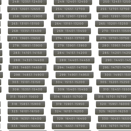
248: 12351-12400
249: 12401-12450
250: 12451-125
253: 12601-12650
254: 12651-12700
255: 12701-12750
258: 12851-12900
259: 12901-12950
260: 12951-1300
263: 13101-13150
264: 13151-13200
265: 13201-13250
268: 13351-13400
269: 13401-13450
270: 13451-1350
273: 13601-13650
274: 13651-13700
275: 13701-13750
278: 13851-13900
279: 13901-13950
280: 13951-1400
283: 14101-14150
284: 14151-14200
285: 14201-1425
288: 14351-14400
289: 14401-14450
290: 14451-14
293: 14601-14650
294: 14651-14700
295: 14701-1475
298: 14851-14900
299: 14901-14950
300: 14951-15
303: 15101-15150
304: 15151-15200
305: 15201-15250
308: 15351-15400
309: 15401-15450
310: 15451-1550
313: 15601-15650
314: 15651-15700
315: 15701-15750
318: 15851-15900
319: 15901-15950
320: 15951-16000
323: 16101-16150
324: 16151-16200
325: 16201-16250
328: 16351-16400
329: 16401-16450
330: 16451-1650
333: 16601-16650
334: 16651-16700
335: 16701-16750