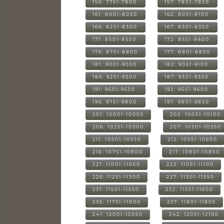
156: 7751-7800
157: 7801-7850
161: 8001-8050
162: 8051-8100
166: 8251-8300
167: 8301-8350
171: 8501-8550
172: 8551-8600
176: 8751-8800
177: 8801-8850
181: 9001-9050
182: 9051-9100
186: 9251-9300
187: 9301-9350
191: 9501-9550
192: 9551-9600
196: 9751-9800
197: 9801-9850
201: 10001-10050
202: 10051-10100
206: 10251-10300
207: 10301-10350
211: 10501-10550
212: 10551-10600
216: 10751-10800
217: 10801-10850
221: 11001-11050
222: 11051-11100
226: 11251-11300
227: 11301-11350
231: 11501-11550
232: 11551-11600
236: 11751-11800
237: 11801-11850
241: 12001-12050
242: 12051-12100