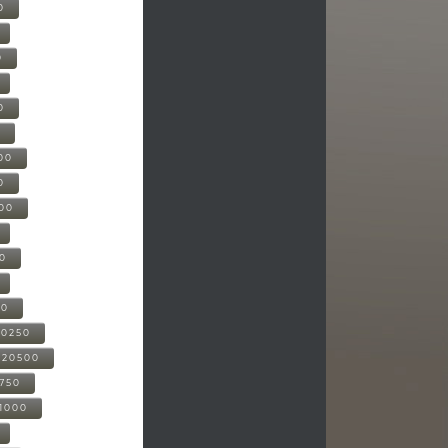
0
0
0
0
00
0
000
00
00
20250
-20500
0750
21000