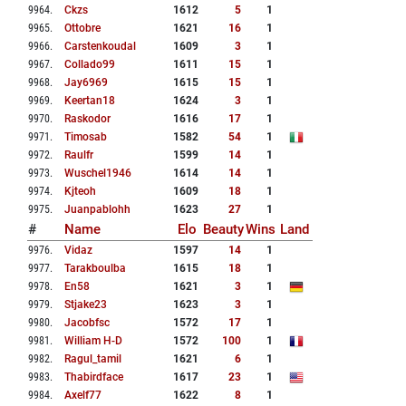
9964
.
Ckzs
1612
5
1
9965
.
Ottobre
1621
16
1
9966
.
Carstenkoudal
1609
3
1
9967
.
Collado99
1611
15
1
9968
.
Jay6969
1615
15
1
9969
.
Keertan18
1624
3
1
9970
.
Raskodor
1616
17
1
9971
.
Timosab
1582
54
1
9972
.
Raulfr
1599
14
1
9973
.
Wuschel1946
1614
14
1
9974
.
Kjteoh
1609
18
1
9975
.
Juanpablohh
1623
27
1
#
Name
Elo
Beauty
Wins
Land
9976
.
Vidaz
1597
14
1
9977
.
Tarakboulba
1615
18
1
9978
.
En58
1621
3
1
9979
.
Stjake23
1623
3
1
9980
.
Jacobfsc
1572
17
1
9981
.
William H-D
1572
100
1
9982
.
Ragul_tamil
1621
6
1
9983
.
Thabirdface
1617
23
1
9984
.
Axelf77
1622
8
1