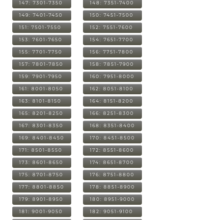
147: 7301-7350
148: 7351-7400
149: 7401-7450
150: 7451-7500
151: 7501-7550
152: 7551-7600
153: 7601-7650
154: 7651-7700
155: 7701-7750
156: 7751-7800
157: 7801-7850
158: 7851-7900
159: 7901-7950
160: 7951-8000
161: 8001-8050
162: 8051-8100
163: 8101-8150
164: 8151-8200
165: 8201-8250
166: 8251-8300
167: 8301-8350
168: 8351-8400
169: 8401-8450
170: 8451-8500
171: 8501-8550
172: 8551-8600
173: 8601-8650
174: 8651-8700
175: 8701-8750
176: 8751-8800
177: 8801-8850
178: 8851-8900
179: 8901-8950
180: 8951-9000
181: 9001-9050
182: 9051-9100