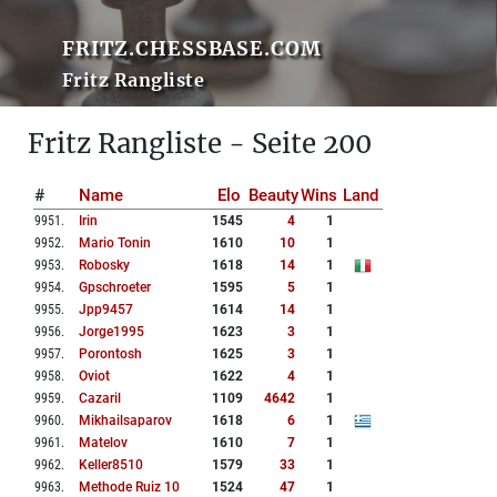
FRITZ.CHESSBASE.COM
Fritz Rangliste
Fritz Rangliste - Seite 200
#
Name
Elo
Beauty
Wins
Land
9951
.
Irin
1545
4
1
9952
.
Mario Tonin
1610
10
1
9953
.
Robosky
1618
14
1
9954
.
Gpschroeter
1595
5
1
9955
.
Jpp9457
1614
14
1
9956
.
Jorge1995
1623
3
1
9957
.
Porontosh
1625
3
1
9958
.
Oviot
1622
4
1
9959
.
Cazaril
1109
4642
1
9960
.
Mikhailsaparov
1618
6
1
9961
.
Matelov
1610
7
1
9962
.
Keller8510
1579
33
1
9963
.
Methode Ruiz 10
1524
47
1