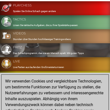
PLAYCHESS
Spielen Sie Online Schach gegen andere
TACTICS
Lösen Sie taktische Aufgaben, die zu Ihrer Spielstärke passen
VIDEOS
Stunden über Stunden hochklassiger Trainingsvideos
FRITZ
Das Schachprogramm, das wie ein Mensch spielt. Mit guten Tipps
LIVE
Live Partien aus laufenden Großmeisterturnieren
OPENINGS
Wir verwenden Cookies und vergleichbare Technologien,
Erfassen und Üben Sie Ihr Eröffnungsrepertoire
um bestimmte Funktionen zur Verfügung zu stellen, die
DATABASE
Nutzererfahrungen zu verbessern und interessengerechte
Acht Millionen starke Partien
Inhalte auszuspielen. Abhängig von ihrem
MYGAMES
Verwendungszweck können dabei neben technisch
Speichern und analysieren Sie eigene Partien in der Cloud