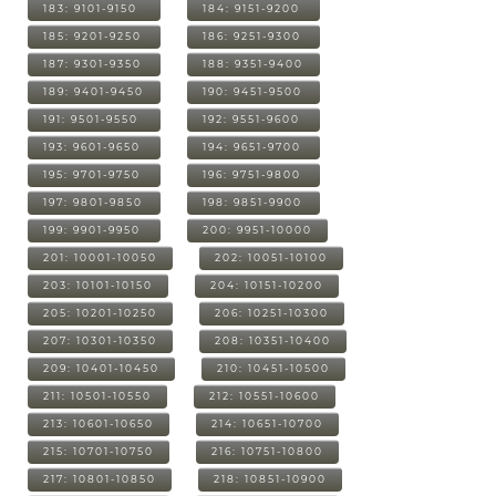
183: 9101-9150
184: 9151-9200
185: 9201-9250
186: 9251-9300
187: 9301-9350
188: 9351-9400
189: 9401-9450
190: 9451-9500
191: 9501-9550
192: 9551-9600
193: 9601-9650
194: 9651-9700
195: 9701-9750
196: 9751-9800
197: 9801-9850
198: 9851-9900
199: 9901-9950
200: 9951-10000
201: 10001-10050
202: 10051-10100
203: 10101-10150
204: 10151-10200
205: 10201-10250
206: 10251-10300
207: 10301-10350
208: 10351-10400
209: 10401-10450
210: 10451-10500
211: 10501-10550
212: 10551-10600
213: 10601-10650
214: 10651-10700
215: 10701-10750
216: 10751-10800
217: 10801-10850
218: 10851-10900