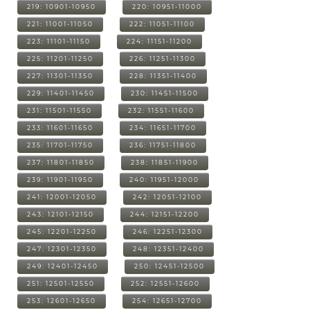
219: 10901-10950
220: 10951-11000
221: 11001-11050
222: 11051-11100
223: 11101-11150
224: 11151-11200
225: 11201-11250
226: 11251-11300
227: 11301-11350
228: 11351-11400
229: 11401-11450
230: 11451-11500
231: 11501-11550
232: 11551-11600
233: 11601-11650
234: 11651-11700
235: 11701-11750
236: 11751-11800
237: 11801-11850
238: 11851-11900
239: 11901-11950
240: 11951-12000
241: 12001-12050
242: 12051-12100
243: 12101-12150
244: 12151-12200
245: 12201-12250
246: 12251-12300
247: 12301-12350
248: 12351-12400
249: 12401-12450
250: 12451-12500
251: 12501-12550
252: 12551-12600
253: 12601-12650
254: 12651-12700