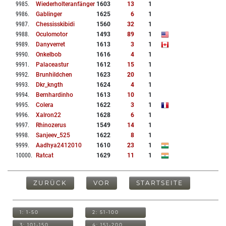
9985
.
Wiederholteranfänger
1603
13
1
9986
.
Gablinger
1625
6
1
9987
.
Chessisskibidi
1560
32
1
9988
.
Oculomotor
1493
89
1
9989
.
Danyverret
1613
3
1
9990
.
Onkelbob
1616
4
1
9991
.
Palaceastur
1612
15
1
9992
.
Brunhildchen
1623
20
1
9993
.
Dkr_kngth
1624
4
1
9994
.
Bernhardinho
1613
10
1
9995
.
Colera
1622
3
1
9996
.
Xalron22
1628
6
1
9997
.
Rhinozerus
1549
14
1
9998
.
Sanjeev_525
1622
8
1
9999
.
Aadhya2412010
1610
23
1
10000
.
Ratcat
1629
11
1
ZURÜCK
VOR
STARTSEITE
1: 1-50
2: 51-100
3: 101-150
4: 151-200