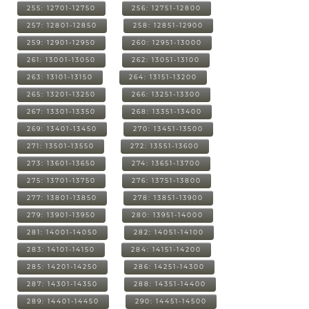
255: 12701-12750
256: 12751-12800
257: 12801-12850
258: 12851-12900
259: 12901-12950
260: 12951-13000
261: 13001-13050
262: 13051-13100
263: 13101-13150
264: 13151-13200
265: 13201-13250
266: 13251-13300
267: 13301-13350
268: 13351-13400
269: 13401-13450
270: 13451-13500
271: 13501-13550
272: 13551-13600
273: 13601-13650
274: 13651-13700
275: 13701-13750
276: 13751-13800
277: 13801-13850
278: 13851-13900
279: 13901-13950
280: 13951-14000
281: 14001-14050
282: 14051-14100
283: 14101-14150
284: 14151-14200
285: 14201-14250
286: 14251-14300
287: 14301-14350
288: 14351-14400
289: 14401-14450
290: 14451-14500