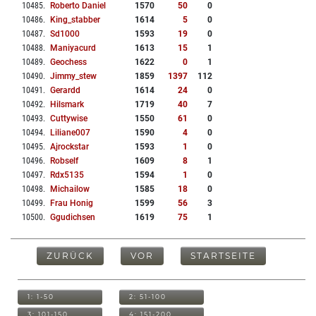
10485
.
Roberto Daniel
1570
50
0
10486
.
King_stabber
1614
5
0
10487
.
Sd1000
1593
19
0
10488
.
Maniyacurd
1613
15
1
10489
.
Geochess
1622
0
1
10490
.
Jimmy_stew
1859
1397
112
10491
.
Gerardd
1614
24
0
10492
.
Hilsmark
1719
40
7
10493
.
Cuttywise
1550
61
0
10494
.
Liliane007
1590
4
0
10495
.
Ajrockstar
1593
1
0
10496
.
Robself
1609
8
1
10497
.
Rdx5135
1594
1
0
10498
.
Michailow
1585
18
0
10499
.
Frau Honig
1599
56
3
10500
.
Ggudichsen
1619
75
1
ZURÜCK
VOR
STARTSEITE
1: 1-50
2: 51-100
3: 101-150
4: 151-200