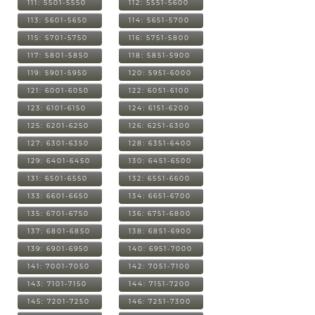
111: 5501-5550
112: 5551-5600
113: 5601-5650
114: 5651-5700
115: 5701-5750
116: 5751-5800
117: 5801-5850
118: 5851-5900
119: 5901-5950
120: 5951-6000
121: 6001-6050
122: 6051-6100
123: 6101-6150
124: 6151-6200
125: 6201-6250
126: 6251-6300
127: 6301-6350
128: 6351-6400
129: 6401-6450
130: 6451-6500
131: 6501-6550
132: 6551-6600
133: 6601-6650
134: 6651-6700
135: 6701-6750
136: 6751-6800
137: 6801-6850
138: 6851-6900
139: 6901-6950
140: 6951-7000
141: 7001-7050
142: 7051-7100
143: 7101-7150
144: 7151-7200
145: 7201-7250
146: 7251-7300