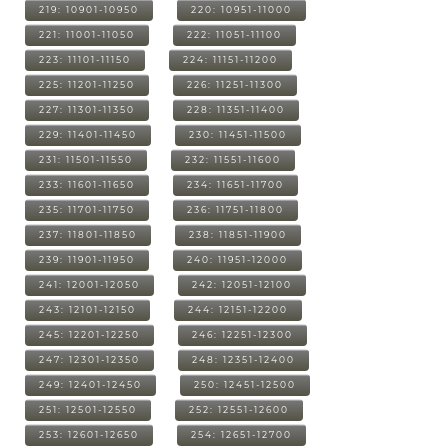
219: 10901-10950
220: 10951-11000
221: 11001-11050
222: 11051-11100
223: 11101-11150
224: 11151-11200
225: 11201-11250
226: 11251-11300
227: 11301-11350
228: 11351-11400
229: 11401-11450
230: 11451-11500
231: 11501-11550
232: 11551-11600
233: 11601-11650
234: 11651-11700
235: 11701-11750
236: 11751-11800
237: 11801-11850
238: 11851-11900
239: 11901-11950
240: 11951-12000
241: 12001-12050
242: 12051-12100
243: 12101-12150
244: 12151-12200
245: 12201-12250
246: 12251-12300
247: 12301-12350
248: 12351-12400
249: 12401-12450
250: 12451-12500
251: 12501-12550
252: 12551-12600
253: 12601-12650
254: 12651-12700