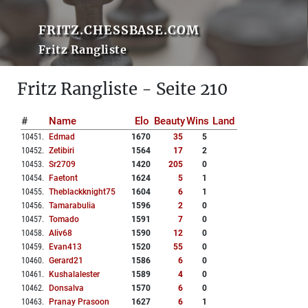
FRITZ.CHESSBASE.COM
Fritz Rangliste
Fritz Rangliste - Seite 210
#
Name
Elo
Beauty
Wins
Land
10451
.
Edmad
1670
35
5
10452
.
Zetibiri
1564
17
2
10453
.
Sr2709
1420
205
0
10454
.
Faetont
1624
5
1
10455
.
Theblackknight75
1604
6
1
10456
.
Tamarabulia
1596
2
0
10457
.
Tomado
1591
7
0
10458
.
Aliv68
1590
12
0
10459
.
Evan413
1520
55
0
10460
.
Gerard21
1586
6
0
10461
.
Kushalalester
1589
4
0
10462
.
Donsalva
1570
6
0
10463
.
Pranay Prasoon
1627
6
1