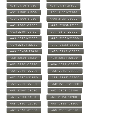
435: 21701-21750
436: 21751-21800
437: 21801-21850
438: 21851-21900
439: 21901-21950
440: 21951-22000
441: 22001-22050
442: 22051-22100
443: 22101-22150
444: 22151-22200
445: 22201-22250
446: 22251-22300
447: 22301-22350
448: 22351-22400
449: 22401-22450
450: 22451-22500
451: 22501-22550
452: 22551-22600
453: 22601-22650
454: 22651-22700
455: 22701-22750
456: 22751-22800
457: 22801-22850
458: 22851-22900
459: 22901-22950
460: 22951-23000
461: 23001-23050
462: 23051-23100
463: 23101-23150
464: 23151-23200
465: 23201-23250
466: 23251-23300
467: 23301-23350
468: 23351-23398