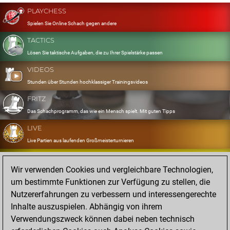
PLAYCHESS
Spielen Sie Online Schach gegen andere
TACTICS
Lösen Sie taktische Aufgaben, die zu Ihrer Spielstärke passen
VIDEOS
Stunden über Stunden hochklassiger Trainingsvideos
FRITZ
Das Schachprogramm, das wie ein Mensch spielt. Mit guten Tipps
LIVE
Live Partien aus laufenden Großmeisterturnieren
OPENINGS
Wir verwenden Cookies und vergleichbare Technologien,
Erfassen und Üben Sie Ihr Eröffnungsrepertoire
um bestimmte Funktionen zur Verfügung zu stellen, die
DATABASE
Nutzererfahrungen zu verbessern und interessengerechte
Acht Millionen starke Partien
Inhalte auszuspielen. Abhängig von ihrem
MYGAMES
Verwendungszweck können dabei neben technisch
Speichern und analysieren Sie eigene Partien in der Cloud