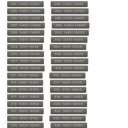
291: 14501-14550
292: 14551-14600
293: 14601-14650
294: 14651-14700
295: 14701-14750
296: 14751-14800
297: 14801-14850
298: 14851-14900
299: 14901-14950
300: 14951-15000
301: 15001-15050
302: 15051-15100
303: 15101-15150
304: 15151-15200
305: 15201-15250
306: 15251-15300
307: 15301-15350
308: 15351-15400
309: 15401-15450
310: 15451-15500
311: 15501-15550
312: 15551-15600
313: 15601-15650
314: 15651-15700
315: 15701-15750
316: 15751-15800
317: 15801-15850
318: 15851-15900
319: 15901-15950
320: 15951-16000
321: 16001-16050
322: 16051-16100
323: 16101-16150
324: 16151-16200
325: 16201-16250
326: 16251-16300