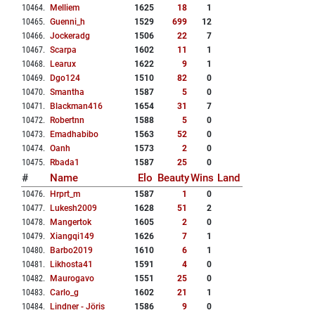
10464
.
Melliem
1625
18
1
10465
.
Guenni_h
1529
699
12
10466
.
Jockeradg
1506
22
7
10467
.
Scarpa
1602
11
1
10468
.
Learux
1622
9
1
10469
.
Dgo124
1510
82
0
10470
.
Smantha
1587
5
0
10471
.
Blackman416
1654
31
7
10472
.
Robertnn
1588
5
0
10473
.
Emadhabibo
1563
52
0
10474
.
Oanh
1573
2
0
10475
.
Rbada1
1587
25
0
#
Name
Elo
Beauty
Wins
Land
10476
.
Hrprt_m
1587
1
0
10477
.
Lukesh2009
1628
51
2
10478
.
Mangertok
1605
2
0
10479
.
Xiangqi149
1626
7
1
10480
.
Barbo2019
1610
6
1
10481
.
Likhosta41
1591
4
0
10482
.
Maurogavo
1551
25
0
10483
.
Carlo_g
1602
21
1
10484
.
Lindner - Jöris
1586
9
0