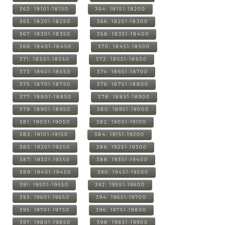
363: 18101-18150
364: 18151-18200
365: 18201-18250
366: 18251-18300
367: 18301-18350
368: 18351-18400
369: 18401-18450
370: 18451-18500
371: 18501-18550
372: 18551-18600
373: 18601-18650
374: 18651-18700
375: 18701-18750
376: 18751-18800
377: 18801-18850
378: 18851-18900
379: 18901-18950
380: 18951-19000
381: 19001-19050
382: 19051-19100
383: 19101-19150
384: 19151-19200
385: 19201-19250
386: 19251-19300
387: 19301-19350
388: 19351-19400
389: 19401-19450
390: 19451-19500
391: 19501-19550
392: 19551-19600
393: 19601-19650
394: 19651-19700
395: 19701-19750
396: 19751-19800
397: 19801-19850
398: 19851-19900