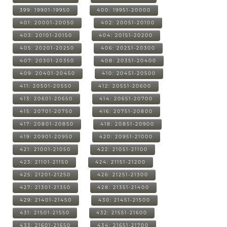
399: 19901-19950
400: 19951-20000
401: 20001-20050
402: 20051-20100
403: 20101-20150
404: 20151-20200
405: 20201-20250
406: 20251-20300
407: 20301-20350
408: 20351-20400
409: 20401-20450
410: 20451-20500
411: 20501-20550
412: 20551-20600
413: 20601-20650
414: 20651-20700
415: 20701-20750
416: 20751-20800
417: 20801-20850
418: 20851-20900
419: 20901-20950
420: 20951-21000
421: 21001-21050
422: 21051-21100
423: 21101-21150
424: 21151-21200
425: 21201-21250
426: 21251-21300
427: 21301-21350
428: 21351-21400
429: 21401-21450
430: 21451-21500
431: 21501-21550
432: 21551-21600
433: 21601-21650
434: 21651-21700