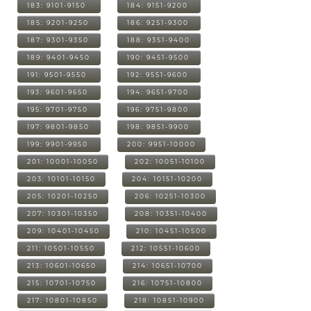
183: 9101-9150
184: 9151-9200
185: 9201-9250
186: 9251-9300
187: 9301-9350
188: 9351-9400
189: 9401-9450
190: 9451-9500
191: 9501-9550
192: 9551-9600
193: 9601-9650
194: 9651-9700
195: 9701-9750
196: 9751-9800
197: 9801-9850
198: 9851-9900
199: 9901-9950
200: 9951-10000
201: 10001-10050
202: 10051-10100
203: 10101-10150
204: 10151-10200
205: 10201-10250
206: 10251-10300
207: 10301-10350
208: 10351-10400
209: 10401-10450
210: 10451-10500
211: 10501-10550
212: 10551-10600
213: 10601-10650
214: 10651-10700
215: 10701-10750
216: 10751-10800
217: 10801-10850
218: 10851-10900