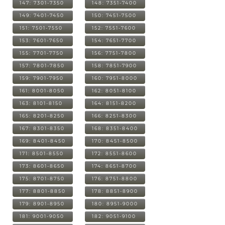
147: 7301-7350
148: 7351-7400
149: 7401-7450
150: 7451-7500
151: 7501-7550
152: 7551-7600
153: 7601-7650
154: 7651-7700
155: 7701-7750
156: 7751-7800
157: 7801-7850
158: 7851-7900
159: 7901-7950
160: 7951-8000
161: 8001-8050
162: 8051-8100
163: 8101-8150
164: 8151-8200
165: 8201-8250
166: 8251-8300
167: 8301-8350
168: 8351-8400
169: 8401-8450
170: 8451-8500
171: 8501-8550
172: 8551-8600
173: 8601-8650
174: 8651-8700
175: 8701-8750
176: 8751-8800
177: 8801-8850
178: 8851-8900
179: 8901-8950
180: 8951-9000
181: 9001-9050
182: 9051-9100