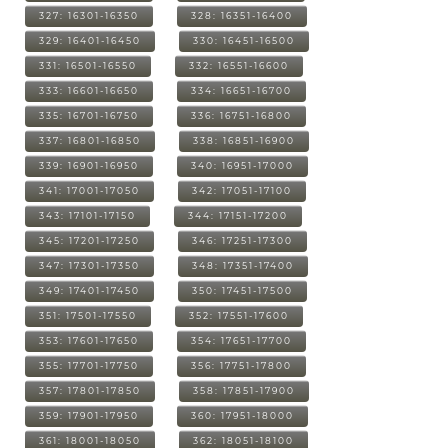
327: 16301-16350
328: 16351-16400
329: 16401-16450
330: 16451-16500
331: 16501-16550
332: 16551-16600
333: 16601-16650
334: 16651-16700
335: 16701-16750
336: 16751-16800
337: 16801-16850
338: 16851-16900
339: 16901-16950
340: 16951-17000
341: 17001-17050
342: 17051-17100
343: 17101-17150
344: 17151-17200
345: 17201-17250
346: 17251-17300
347: 17301-17350
348: 17351-17400
349: 17401-17450
350: 17451-17500
351: 17501-17550
352: 17551-17600
353: 17601-17650
354: 17651-17700
355: 17701-17750
356: 17751-17800
357: 17801-17850
358: 17851-17900
359: 17901-17950
360: 17951-18000
361: 18001-18050
362: 18051-18100