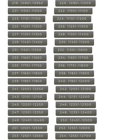
219: 10901-10950
220: 10951-11000
221: 11001-11050
222: 11051-11100
223: 11101-11150
224: 11151-11200
225: 11201-11250
226: 11251-11300
227: 11301-11350
228: 11351-11400
229: 11401-11450
230: 11451-11500
231: 11501-11550
232: 11551-11600
233: 11601-11650
234: 11651-11700
235: 11701-11750
236: 11751-11800
237: 11801-11850
238: 11851-11900
239: 11901-11950
240: 11951-12000
241: 12001-12050
242: 12051-12100
243: 12101-12150
244: 12151-12200
245: 12201-12250
246: 12251-12300
247: 12301-12350
248: 12351-12400
249: 12401-12450
250: 12451-12500
251: 12501-12550
252: 12551-12600
253: 12601-12650
254: 12651-12700