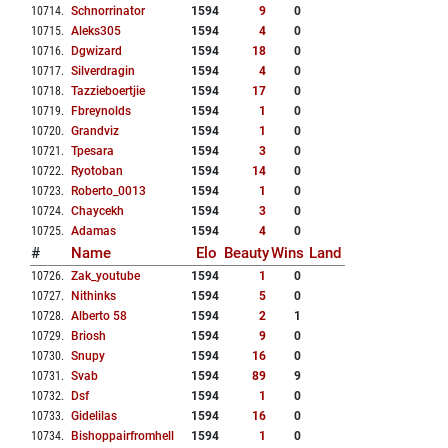
10714
.
Schnorrinator
1594
9
0
10715
.
Aleks305
1594
4
0
10716
.
Dgwizard
1594
18
0
10717
.
Silverdragin
1594
4
0
10718
.
Tazzieboertjie
1594
17
0
10719
.
Fbreynolds
1594
1
0
10720
.
Grandviz
1594
1
0
10721
.
Tpesara
1594
3
0
10722
.
Ryotoban
1594
14
0
10723
.
Roberto_0013
1594
1
0
10724
.
Chaycekh
1594
3
0
10725
.
Adamas
1594
4
0
#
Name
Elo
Beauty
Wins
Land
10726
.
Zak_youtube
1594
1
0
10727
.
Nithinks
1594
5
0
10728
.
Alberto 58
1594
2
1
10729
.
Briosh
1594
9
0
10730
.
Snupy
1594
16
0
10731
.
Svab
1594
89
9
10732
.
Dsf
1594
1
0
10733
.
Gidelilas
1594
16
0
10734
.
Bishoppairfromhell
1594
1
0