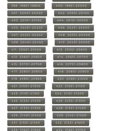
399: 19901-19950
400: 19951-20000
401: 20001-20050
402: 20051-20100
403: 20101-20150
404: 20151-20200
405: 20201-20250
406: 20251-20300
407: 20301-20350
408: 20351-20400
409: 20401-20450
410: 20451-20500
411: 20501-20550
412: 20551-20600
413: 20601-20650
414: 20651-20700
415: 20701-20750
416: 20751-20800
417: 20801-20850
418: 20851-20900
419: 20901-20950
420: 20951-21000
421: 21001-21050
422: 21051-21100
423: 21101-21150
424: 21151-21200
425: 21201-21250
426: 21251-21300
427: 21301-21350
428: 21351-21400
429: 21401-21450
430: 21451-21500
431: 21501-21550
432: 21551-21600
433: 21601-21650
434: 21651-21700