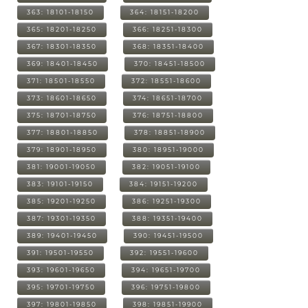
363: 18101-18150
364: 18151-18200
365: 18201-18250
366: 18251-18300
367: 18301-18350
368: 18351-18400
369: 18401-18450
370: 18451-18500
371: 18501-18550
372: 18551-18600
373: 18601-18650
374: 18651-18700
375: 18701-18750
376: 18751-18800
377: 18801-18850
378: 18851-18900
379: 18901-18950
380: 18951-19000
381: 19001-19050
382: 19051-19100
383: 19101-19150
384: 19151-19200
385: 19201-19250
386: 19251-19300
387: 19301-19350
388: 19351-19400
389: 19401-19450
390: 19451-19500
391: 19501-19550
392: 19551-19600
393: 19601-19650
394: 19651-19700
395: 19701-19750
396: 19751-19800
397: 19801-19850
398: 19851-19900