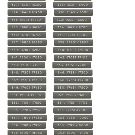
327: 16301-16350
328: 16351-16400
329: 16401-16450
330: 16451-16500
331: 16501-16550
332: 16551-16600
333: 16601-16650
334: 16651-16700
335: 16701-16750
336: 16751-16800
337: 16801-16850
338: 16851-16900
339: 16901-16950
340: 16951-17000
341: 17001-17050
342: 17051-17100
343: 17101-17150
344: 17151-17200
345: 17201-17250
346: 17251-17300
347: 17301-17350
348: 17351-17400
349: 17401-17450
350: 17451-17500
351: 17501-17550
352: 17551-17600
353: 17601-17650
354: 17651-17700
355: 17701-17750
356: 17751-17800
357: 17801-17850
358: 17851-17900
359: 17901-17950
360: 17951-18000
361: 18001-18050
362: 18051-18100