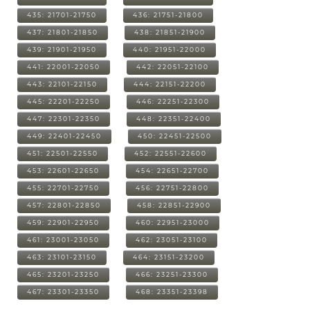
435: 21701-21750
436: 21751-21800
437: 21801-21850
438: 21851-21900
439: 21901-21950
440: 21951-22000
441: 22001-22050
442: 22051-22100
443: 22101-22150
444: 22151-22200
445: 22201-22250
446: 22251-22300
447: 22301-22350
448: 22351-22400
449: 22401-22450
450: 22451-22500
451: 22501-22550
452: 22551-22600
453: 22601-22650
454: 22651-22700
455: 22701-22750
456: 22751-22800
457: 22801-22850
458: 22851-22900
459: 22901-22950
460: 22951-23000
461: 23001-23050
462: 23051-23100
463: 23101-23150
464: 23151-23200
465: 23201-23250
466: 23251-23300
467: 23301-23350
468: 23351-23398