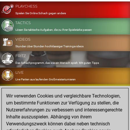
PLAYCHESS
Spielen Sie Online Schach gegen andere
TACTICS
Lösen Sie taktische Aufgaben, die zu Ihrer Spielstärke passen
VIDEOS
Stunden über Stunden hochklassiger Trainingsvideos
FRITZ
Das Schachprogramm, das wie ein Mensch spielt. Mit guten Tipps
LIVE
Live Partien aus laufenden Großmeisterturnieren
OPENINGS
Wir verwenden Cookies und vergleichbare Technologien,
Erfassen und Üben Sie Ihr Eröffnungsrepertoire
um bestimmte Funktionen zur Verfügung zu stellen, die
DATABASE
Nutzererfahrungen zu verbessern und interessengerechte
Acht Millionen starke Partien
Inhalte auszuspielen. Abhängig von ihrem
MYGAMES
Verwendungszweck können dabei neben technisch
Speichern und analysieren Sie eigene Partien in der Cloud