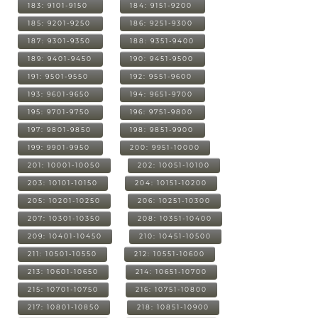
183: 9101-9150
184: 9151-9200
185: 9201-9250
186: 9251-9300
187: 9301-9350
188: 9351-9400
189: 9401-9450
190: 9451-9500
191: 9501-9550
192: 9551-9600
193: 9601-9650
194: 9651-9700
195: 9701-9750
196: 9751-9800
197: 9801-9850
198: 9851-9900
199: 9901-9950
200: 9951-10000
201: 10001-10050
202: 10051-10100
203: 10101-10150
204: 10151-10200
205: 10201-10250
206: 10251-10300
207: 10301-10350
208: 10351-10400
209: 10401-10450
210: 10451-10500
211: 10501-10550
212: 10551-10600
213: 10601-10650
214: 10651-10700
215: 10701-10750
216: 10751-10800
217: 10801-10850
218: 10851-10900