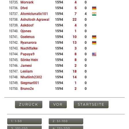
10735
.
Morvark
1594
4
0
10736
.
Dtvd
1594
5
0
10737
.
Atomiclunatic101
1594
7
4
10738
.
Ashutosh Agrawal
1594
22
0
10739
.
Askdoof
1594
4
0
10740
.
Ojones
1594
1
0
10741
.
Gselenus
1594
10
0
10742
.
Ryanarora
1594
13
0
10743
.
Nachtfalke
1594
3
0
10744
.
Papaya9
1594
8
0
10745
.
Sönke Hein
1594
8
0
10746
.
Jamesi
1594
2
0
10747
.
Lexiiam
1594
18
0
10748
.
Nhatlinh2302
1594
14
0
10749
.
Siegmar001
1594
1
0
10750
.
Bruno2x
1594
2
0
ZURÜCK
VOR
STARTSEITE
1: 1-50
2: 51-100
3: 101-150
4: 151-200