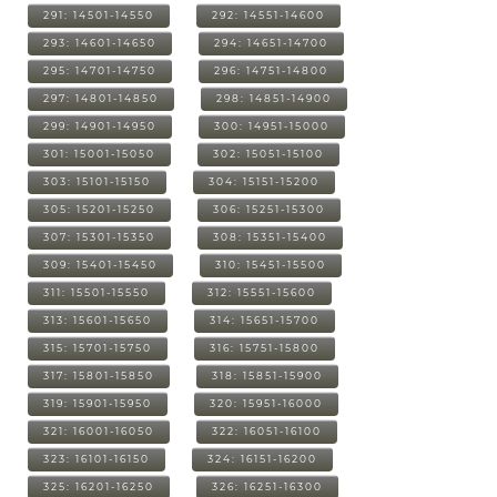
291: 14501-14550
292: 14551-14600
293: 14601-14650
294: 14651-14700
295: 14701-14750
296: 14751-14800
297: 14801-14850
298: 14851-14900
299: 14901-14950
300: 14951-15000
301: 15001-15050
302: 15051-15100
303: 15101-15150
304: 15151-15200
305: 15201-15250
306: 15251-15300
307: 15301-15350
308: 15351-15400
309: 15401-15450
310: 15451-15500
311: 15501-15550
312: 15551-15600
313: 15601-15650
314: 15651-15700
315: 15701-15750
316: 15751-15800
317: 15801-15850
318: 15851-15900
319: 15901-15950
320: 15951-16000
321: 16001-16050
322: 16051-16100
323: 16101-16150
324: 16151-16200
325: 16201-16250
326: 16251-16300