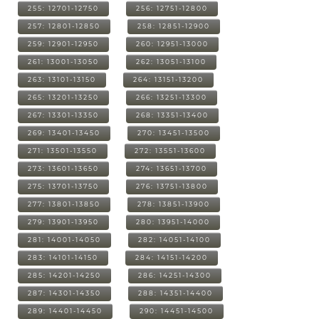
255: 12701-12750
256: 12751-12800
257: 12801-12850
258: 12851-12900
259: 12901-12950
260: 12951-13000
261: 13001-13050
262: 13051-13100
263: 13101-13150
264: 13151-13200
265: 13201-13250
266: 13251-13300
267: 13301-13350
268: 13351-13400
269: 13401-13450
270: 13451-13500
271: 13501-13550
272: 13551-13600
273: 13601-13650
274: 13651-13700
275: 13701-13750
276: 13751-13800
277: 13801-13850
278: 13851-13900
279: 13901-13950
280: 13951-14000
281: 14001-14050
282: 14051-14100
283: 14101-14150
284: 14151-14200
285: 14201-14250
286: 14251-14300
287: 14301-14350
288: 14351-14400
289: 14401-14450
290: 14451-14500