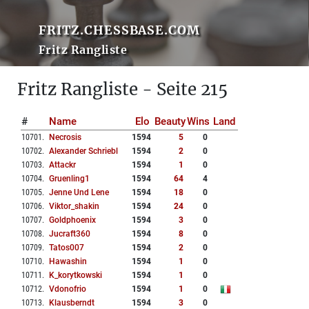
FRITZ.CHESSBASE.COM
Fritz Rangliste
Fritz Rangliste - Seite 215
#
Name
Elo
Beauty
Wins
Land
10701
.
Necrosis
1594
5
0
10702
.
Alexander Schriebl
1594
2
0
10703
.
Attackr
1594
1
0
10704
.
Gruenling1
1594
64
4
10705
.
Jenne Und Lene
1594
18
0
10706
.
Viktor_shakin
1594
24
0
10707
.
Goldphoenix
1594
3
0
10708
.
Jucraft360
1594
8
0
10709
.
Tatos007
1594
2
0
10710
.
Hawashin
1594
1
0
10711
.
K_korytkowski
1594
1
0
10712
.
Vdonofrio
1594
1
0
10713
.
Klausberndt
1594
3
0