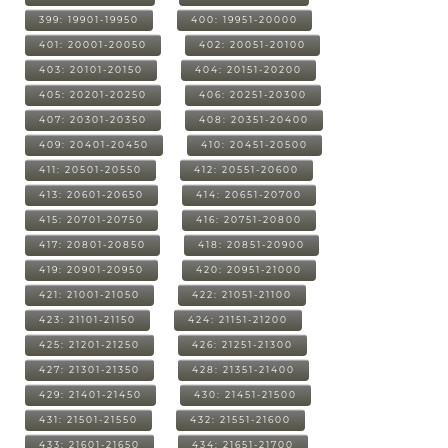
399: 19901-19950
400: 19951-20000
401: 20001-20050
402: 20051-20100
403: 20101-20150
404: 20151-20200
405: 20201-20250
406: 20251-20300
407: 20301-20350
408: 20351-20400
409: 20401-20450
410: 20451-20500
411: 20501-20550
412: 20551-20600
413: 20601-20650
414: 20651-20700
415: 20701-20750
416: 20751-20800
417: 20801-20850
418: 20851-20900
419: 20901-20950
420: 20951-21000
421: 21001-21050
422: 21051-21100
423: 21101-21150
424: 21151-21200
425: 21201-21250
426: 21251-21300
427: 21301-21350
428: 21351-21400
429: 21401-21450
430: 21451-21500
431: 21501-21550
432: 21551-21600
433: 21601-21650
434: 21651-21700