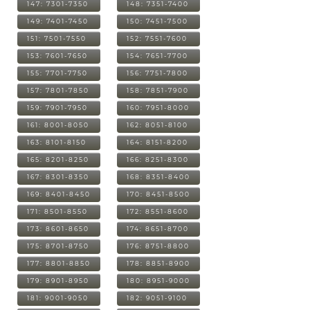
147: 7301-7350
148: 7351-7400
149: 7401-7450
150: 7451-7500
151: 7501-7550
152: 7551-7600
153: 7601-7650
154: 7651-7700
155: 7701-7750
156: 7751-7800
157: 7801-7850
158: 7851-7900
159: 7901-7950
160: 7951-8000
161: 8001-8050
162: 8051-8100
163: 8101-8150
164: 8151-8200
165: 8201-8250
166: 8251-8300
167: 8301-8350
168: 8351-8400
169: 8401-8450
170: 8451-8500
171: 8501-8550
172: 8551-8600
173: 8601-8650
174: 8651-8700
175: 8701-8750
176: 8751-8800
177: 8801-8850
178: 8851-8900
179: 8901-8950
180: 8951-9000
181: 9001-9050
182: 9051-9100