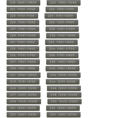
219: 10901-10950
220: 10951-11000
221: 11001-11050
222: 11051-11100
223: 11101-11150
224: 11151-11200
225: 11201-11250
226: 11251-11300
227: 11301-11350
228: 11351-11400
229: 11401-11450
230: 11451-11500
231: 11501-11550
232: 11551-11600
233: 11601-11650
234: 11651-11700
235: 11701-11750
236: 11751-11800
237: 11801-11850
238: 11851-11900
239: 11901-11950
240: 11951-12000
241: 12001-12050
242: 12051-12100
243: 12101-12150
244: 12151-12200
245: 12201-12250
246: 12251-12300
247: 12301-12350
248: 12351-12400
249: 12401-12450
250: 12451-12500
251: 12501-12550
252: 12551-12600
253: 12601-12650
254: 12651-12700