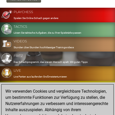
PLAYCHESS
Spielen Sie Online Schach gegen andere
TACTICS
Lösen Sie taktische Aufgaben, die zu Ihrer Spielstärke passen
VIDEOS
Stunden über Stunden hochklassiger Trainingsvideos
FRITZ
Das Schachprogramm, das wie ein Mensch spielt. Mit guten Tipps
LIVE
Live Partien aus laufenden Großmeisterturnieren
OPENINGS
Wir verwenden Cookies und vergleichbare Technologien,
Erfassen und Üben Sie Ihr Eröffnungsrepertoire
um bestimmte Funktionen zur Verfügung zu stellen, die
DATABASE
Nutzererfahrungen zu verbessern und interessengerechte
Acht Millionen starke Partien
Inhalte auszuspielen. Abhängig von ihrem
MYGAMES