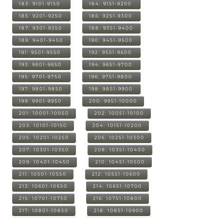
183: 9101-9150
184: 9151-9200
185: 9201-9250
186: 9251-9300
187: 9301-9350
188: 9351-9400
189: 9401-9450
190: 9451-9500
191: 9501-9550
192: 9551-9600
193: 9601-9650
194: 9651-9700
195: 9701-9750
196: 9751-9800
197: 9801-9850
198: 9851-9900
199: 9901-9950
200: 9951-10000
201: 10001-10050
202: 10051-10100
203: 10101-10150
204: 10151-10200
205: 10201-10250
206: 10251-10300
207: 10301-10350
208: 10351-10400
209: 10401-10450
210: 10451-10500
211: 10501-10550
212: 10551-10600
213: 10601-10650
214: 10651-10700
215: 10701-10750
216: 10751-10800
217: 10801-10850
218: 10851-10900