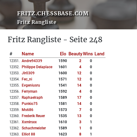
FRITZ.CHESSBASE.COM
Fritz Rangliste
Fritz Rangliste - Seite 248
#
Name
Elo
Beauty
Wins
Land
12351
.
Andre94339
1590
2
0
12352
.
Philippe Delaplace
1601
4
0
12353
.
Jlr0309
1600
12
0
12354
.
Fec_ni
1571
12
0
12355
.
Evgeniusru
1541
14
0
12356
.
Ferryman
1592
4
0
12357
.
Raphaelraph
1589
17
0
12358
.
Punkio75
1581
14
0
12359
.
Ms686
1573
7
0
12360
.
Frederik Reuer
1535
13
0
12361
.
Xxmlrsxx
1610
3
1
12362
.
Schachmeister
1589
1
0
12363
.
Elliot 88
1623
8
1