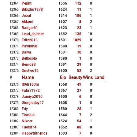
12364
.
Perint
1556
112
0
12365
.
Bibizhu1978
1624
11
1
12366
.
Jebul
1514
186
1
12367
.
Akkord
1607
8
2
12368
.
Badger61
1623
23
1
12369
.
Lead_crusher
1682
138
10
12370
.
Fritz2013
1501
1029
8
12371
.
Pawnk58
1580
19
0
12372
.
Dalva
1591
10
0
12373
.
Bellosolo
1580
1
0
12374
.
Bernd83
1591
29
0
12375
.
Onetwo12
1600
52
2
#
Name
Elo
Beauty
Wins
Land
12376
.
R0dr160m
1568
49
0
12377
.
Fabry1972
1567
27
0
12378
.
Jamiya2010
1600
6
0
12379
.
Giorgiodey47
1608
1
0
12380
.
Edy
1580
28
1
12381
.
Tibelius
1644
7
2
12382
.
Nikoer
1524
54
1
12383
.
Fuerst74
1652
88
8
12384
.
Happytrifriends
1593
7
0