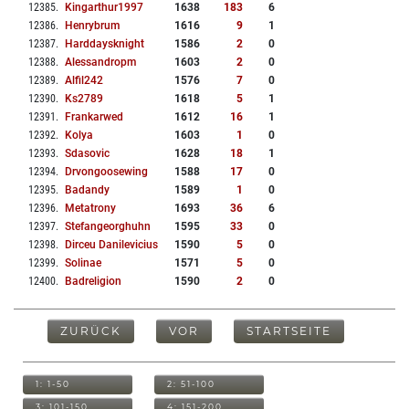
12385
.
Kingarthur1997
1638
183
6
12386
.
Henrybrum
1616
9
1
12387
.
Harddaysknight
1586
2
0
12388
.
Alessandropm
1603
2
0
12389
.
Alfil242
1576
7
0
12390
.
Ks2789
1618
5
1
12391
.
Frankarwed
1612
16
1
12392
.
Kolya
1603
1
0
12393
.
Sdasovic
1628
18
1
12394
.
Drvongoosewing
1588
17
0
12395
.
Badandy
1589
1
0
12396
.
Metatrony
1693
36
6
12397
.
Stefangeorghuhn
1595
33
0
12398
.
Dirceu Danilevicius
1590
5
0
12399
.
Solinae
1571
5
0
12400
.
Badreligion
1590
2
0
ZURÜCK
VOR
STARTSEITE
1: 1-50
2: 51-100
3: 101-150
4: 151-200