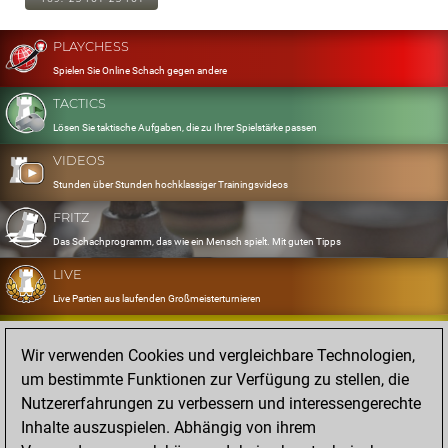
PLAYCHESS
Spielen Sie Online Schach gegen andere
TACTICS
Lösen Sie taktische Aufgaben, die zu Ihrer Spielstärke passen
VIDEOS
Stunden über Stunden hochklassiger Trainingsvideos
FRITZ
Das Schachprogramm, das wie ein Mensch spielt. Mit guten Tipps
LIVE
Live Partien aus laufenden Großmeisterturnieren
OPENINGS
Wir verwenden Cookies und vergleichbare Technologien,
Erfassen und Üben Sie Ihr Eröffnungsrepertoire
um bestimmte Funktionen zur Verfügung zu stellen, die
DATABASE
Nutzererfahrungen zu verbessern und interessengerechte
Acht Millionen starke Partien
Inhalte auszuspielen. Abhängig von ihrem
MYGAMES