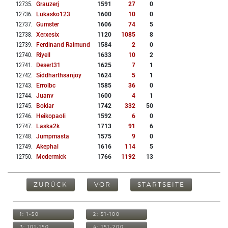
12735
.
Grauzerj
1591
27
0
12736
.
Lukasko123
1600
10
0
12737
.
Gumster
1606
74
5
12738
.
Xerxesix
1120
1085
8
12739
.
Ferdinand Raimund
1584
2
0
12740
.
Riyell
1633
10
2
12741
.
Desert31
1625
7
1
12742
.
Siddharthsanjoy
1624
5
1
12743
.
Errolbc
1585
36
0
12744
.
Juanv
1600
4
1
12745
.
Bokiar
1742
332
50
12746
.
Heikopaoli
1592
6
0
12747
.
Laska2k
1713
91
6
12748
.
Jumpmasta
1575
9
0
12749
.
Akephal
1616
114
5
12750
.
Mcdermick
1766
1192
13
ZURÜCK
VOR
STARTSEITE
1: 1-50
2: 51-100
3: 101-150
4: 151-200