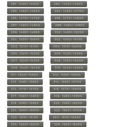
291: 14501-14550
292: 14551-14600
293: 14601-14650
294: 14651-14700
295: 14701-14750
296: 14751-14800
297: 14801-14850
298: 14851-14900
299: 14901-14950
300: 14951-15000
301: 15001-15050
302: 15051-15100
303: 15101-15150
304: 15151-15200
305: 15201-15250
306: 15251-15300
307: 15301-15350
308: 15351-15400
309: 15401-15450
310: 15451-15500
311: 15501-15550
312: 15551-15600
313: 15601-15650
314: 15651-15700
315: 15701-15750
316: 15751-15800
317: 15801-15850
318: 15851-15900
319: 15901-15950
320: 15951-16000
321: 16001-16050
322: 16051-16100
323: 16101-16150
324: 16151-16200
325: 16201-16250
326: 16251-16300