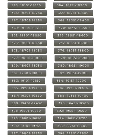
363: 18101-18150
364: 18151-18200
365: 18201-18250
366: 18251-18300
367: 18301-18350
368: 18351-18400
369: 18401-18450
370: 18451-18500
371: 18501-18550
372: 18551-18600
373: 18601-18650
374: 18651-18700
375: 18701-18750
376: 18751-18800
377: 18801-18850
378: 18851-18900
379: 18901-18950
380: 18951-19000
381: 19001-19050
382: 19051-19100
383: 19101-19150
384: 19151-19200
385: 19201-19250
386: 19251-19300
387: 19301-19350
388: 19351-19400
389: 19401-19450
390: 19451-19500
391: 19501-19550
392: 19551-19600
393: 19601-19650
394: 19651-19700
395: 19701-19750
396: 19751-19800
397: 19801-19850
398: 19851-19900