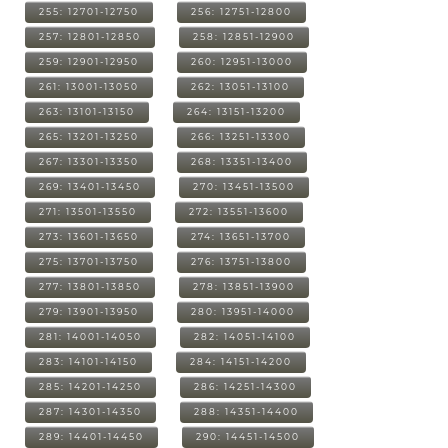
255: 12701-12750
256: 12751-12800
257: 12801-12850
258: 12851-12900
259: 12901-12950
260: 12951-13000
261: 13001-13050
262: 13051-13100
263: 13101-13150
264: 13151-13200
265: 13201-13250
266: 13251-13300
267: 13301-13350
268: 13351-13400
269: 13401-13450
270: 13451-13500
271: 13501-13550
272: 13551-13600
273: 13601-13650
274: 13651-13700
275: 13701-13750
276: 13751-13800
277: 13801-13850
278: 13851-13900
279: 13901-13950
280: 13951-14000
281: 14001-14050
282: 14051-14100
283: 14101-14150
284: 14151-14200
285: 14201-14250
286: 14251-14300
287: 14301-14350
288: 14351-14400
289: 14401-14450
290: 14451-14500