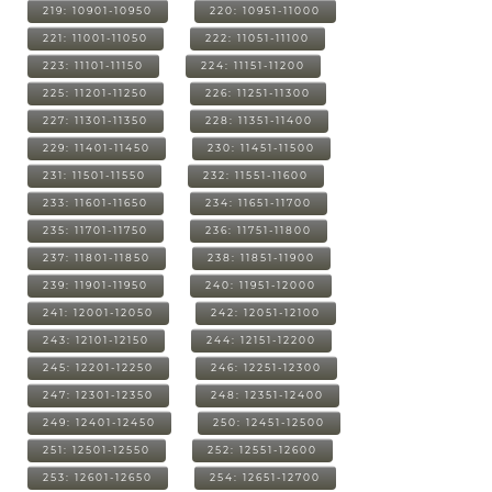
219: 10901-10950
220: 10951-11000
221: 11001-11050
222: 11051-11100
223: 11101-11150
224: 11151-11200
225: 11201-11250
226: 11251-11300
227: 11301-11350
228: 11351-11400
229: 11401-11450
230: 11451-11500
231: 11501-11550
232: 11551-11600
233: 11601-11650
234: 11651-11700
235: 11701-11750
236: 11751-11800
237: 11801-11850
238: 11851-11900
239: 11901-11950
240: 11951-12000
241: 12001-12050
242: 12051-12100
243: 12101-12150
244: 12151-12200
245: 12201-12250
246: 12251-12300
247: 12301-12350
248: 12351-12400
249: 12401-12450
250: 12451-12500
251: 12501-12550
252: 12551-12600
253: 12601-12650
254: 12651-12700