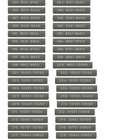
183: 9101-9150
184: 9151-9200
185: 9201-9250
186: 9251-9300
187: 9301-9350
188: 9351-9400
189: 9401-9450
190: 9451-9500
191: 9501-9550
192: 9551-9600
193: 9601-9650
194: 9651-9700
195: 9701-9750
196: 9751-9800
197: 9801-9850
198: 9851-9900
199: 9901-9950
200: 9951-10000
201: 10001-10050
202: 10051-10100
203: 10101-10150
204: 10151-10200
205: 10201-10250
206: 10251-10300
207: 10301-10350
208: 10351-10400
209: 10401-10450
210: 10451-10500
211: 10501-10550
212: 10551-10600
213: 10601-10650
214: 10651-10700
215: 10701-10750
216: 10751-10800
217: 10801-10850
218: 10851-10900