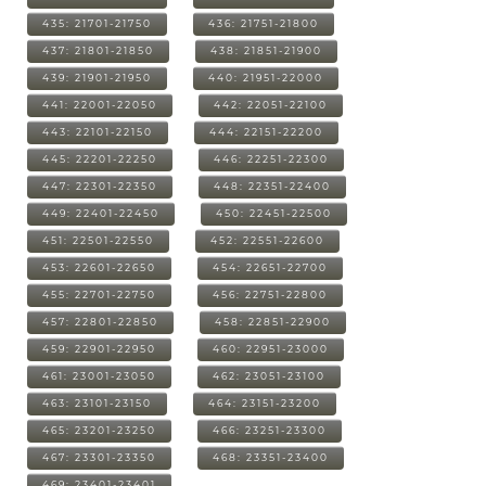
435: 21701-21750
436: 21751-21800
437: 21801-21850
438: 21851-21900
439: 21901-21950
440: 21951-22000
441: 22001-22050
442: 22051-22100
443: 22101-22150
444: 22151-22200
445: 22201-22250
446: 22251-22300
447: 22301-22350
448: 22351-22400
449: 22401-22450
450: 22451-22500
451: 22501-22550
452: 22551-22600
453: 22601-22650
454: 22651-22700
455: 22701-22750
456: 22751-22800
457: 22801-22850
458: 22851-22900
459: 22901-22950
460: 22951-23000
461: 23001-23050
462: 23051-23100
463: 23101-23150
464: 23151-23200
465: 23201-23250
466: 23251-23300
467: 23301-23350
468: 23351-23400
469: 23401-23401