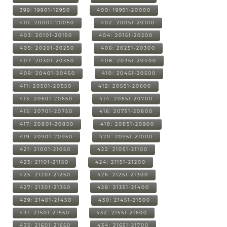
399: 19901-19950
400: 19951-20000
401: 20001-20050
402: 20051-20100
403: 20101-20150
404: 20151-20200
405: 20201-20250
406: 20251-20300
407: 20301-20350
408: 20351-20400
409: 20401-20450
410: 20451-20500
411: 20501-20550
412: 20551-20600
413: 20601-20650
414: 20651-20700
415: 20701-20750
416: 20751-20800
417: 20801-20850
418: 20851-20900
419: 20901-20950
420: 20951-21000
421: 21001-21050
422: 21051-21100
423: 21101-21150
424: 21151-21200
425: 21201-21250
426: 21251-21300
427: 21301-21350
428: 21351-21400
429: 21401-21450
430: 21451-21500
431: 21501-21550
432: 21551-21600
433: 21601-21650
434: 21651-21700