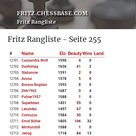
FRITZ.CHESSBASE.COM
Fritz Rangliste
Fritz Rangliste - Seite 255
#
Name
Elo
Beauty
Wins
Land
12701
.
Cassandra Wolf
1590
4
0
12702
.
Dashimag
1636
41
2
12703
.
Slabanow
1591
2
0
12704
.
Azusa
1578
5
0
12705
.
Borsos Bogdan
1593
8
0
12706
.
Dirk1965
1687
0
4
12707
.
Patzer1957
1588
1
0
12708
.
Superbean
1451
59
0
12709
.
Lenaniko
1497
67
0
12710
.
Corvuzza
1584
30
0
12711
.
Ernst Böhle
1805
106
32
12712
.
Mrchurchill
1588
1
0
12713
.
Jensg
1718
84
13