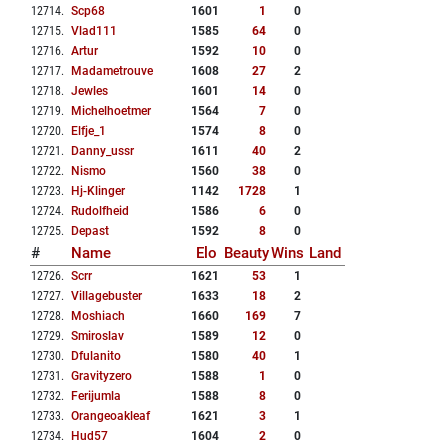
12714
.
Scp68
1601
1
0
12715
.
Vlad111
1585
64
0
12716
.
Artur
1592
10
0
12717
.
Madametrouve
1608
27
2
12718
.
Jewles
1601
14
0
12719
.
Michelhoetmer
1564
7
0
12720
.
Elfje_1
1574
8
0
12721
.
Danny_ussr
1611
40
2
12722
.
Nismo
1560
38
0
12723
.
Hj-Klinger
1142
1728
1
12724
.
Rudolfheid
1586
6
0
12725
.
Depast
1592
8
0
#
Name
Elo
Beauty
Wins
Land
12726
.
Scrr
1621
53
1
12727
.
Villagebuster
1633
18
2
12728
.
Moshiach
1660
169
7
12729
.
Smiroslav
1589
12
0
12730
.
Dfulanito
1580
40
1
12731
.
Gravityzero
1588
1
0
12732
.
Ferijumla
1588
8
0
12733
.
Orangeoakleaf
1621
3
1
12734
.
Hud57
1604
2
0