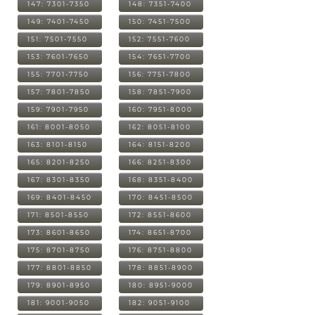
147: 7301-7350
148: 7351-7400
149: 7401-7450
150: 7451-7500
151: 7501-7550
152: 7551-7600
153: 7601-7650
154: 7651-7700
155: 7701-7750
156: 7751-7800
157: 7801-7850
158: 7851-7900
159: 7901-7950
160: 7951-8000
161: 8001-8050
162: 8051-8100
163: 8101-8150
164: 8151-8200
165: 8201-8250
166: 8251-8300
167: 8301-8350
168: 8351-8400
169: 8401-8450
170: 8451-8500
171: 8501-8550
172: 8551-8600
173: 8601-8650
174: 8651-8700
175: 8701-8750
176: 8751-8800
177: 8801-8850
178: 8851-8900
179: 8901-8950
180: 8951-9000
181: 9001-9050
182: 9051-9100