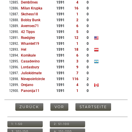
12885
.
Demb0nes
1591
4
0
12886
.
Milan Krupka
1591
16
0
12887
.
Skchess18
1591
1
0
12888
.
Bobby Bunk
1591
2
0
12889
.
Averroes71
1591
6
0
12890
.
42 Tipps
1591
5
0
12891
.
Rsedgley
1591
12
0
12892
.
Whamlet19
1591
1
0
12893
.
Hel
1591
18
0
12894
.
Komikale
1591
6
0
12895
.
Casadevino
1591
3
0
12896
.
Lordasbury
1591
9
0
12897
.
Juliokidmate
1591
7
0
12898
.
Ninepointcircle
1591
116
2
12899
.
Orejano
1591
4
0
12900
.
Panonija11
1591
1
0
ZURÜCK
VOR
STARTSEITE
1: 1-50
2: 51-100
3: 101-150
4: 151-200