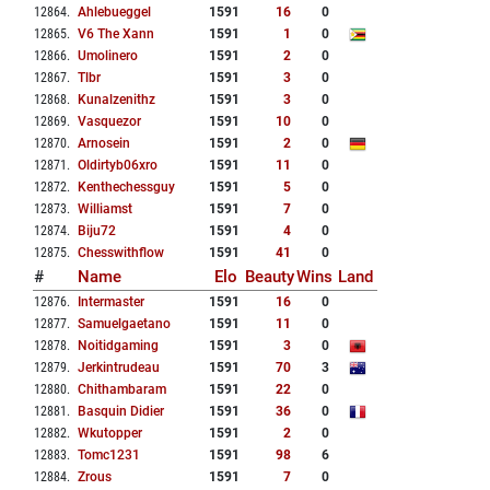
12864
.
Ahlebueggel
1591
16
0
12865
.
V6 The Xann
1591
1
0
12866
.
Umolinero
1591
2
0
12867
.
Tlbr
1591
3
0
12868
.
Kunalzenithz
1591
3
0
12869
.
Vasquezor
1591
10
0
12870
.
Arnosein
1591
2
0
12871
.
Oldirtyb06xro
1591
11
0
12872
.
Kenthechessguy
1591
5
0
12873
.
Williamst
1591
7
0
12874
.
Biju72
1591
4
0
12875
.
Chesswithflow
1591
41
0
#
Name
Elo
Beauty
Wins
Land
12876
.
Intermaster
1591
16
0
12877
.
Samuelgaetano
1591
11
0
12878
.
Noitidgaming
1591
3
0
12879
.
Jerkintrudeau
1591
70
3
12880
.
Chithambaram
1591
22
0
12881
.
Basquin Didier
1591
36
0
12882
.
Wkutopper
1591
2
0
12883
.
Tomc1231
1591
98
6
12884
.
Zrous
1591
7
0