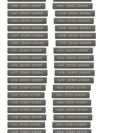
399: 19901-19950
400: 19951-20000
401: 20001-20050
402: 20051-20100
403: 20101-20150
404: 20151-20200
405: 20201-20250
406: 20251-20300
407: 20301-20350
408: 20351-20400
409: 20401-20450
410: 20451-20500
411: 20501-20550
412: 20551-20600
413: 20601-20650
414: 20651-20700
415: 20701-20750
416: 20751-20800
417: 20801-20850
418: 20851-20900
419: 20901-20950
420: 20951-21000
421: 21001-21050
422: 21051-21100
423: 21101-21150
424: 21151-21200
425: 21201-21250
426: 21251-21300
427: 21301-21350
428: 21351-21400
429: 21401-21450
430: 21451-21500
431: 21501-21550
432: 21551-21600
433: 21601-21650
434: 21651-21700