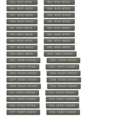
183: 9101-9150
184: 9151-9200
185: 9201-9250
186: 9251-9300
187: 9301-9350
188: 9351-9400
189: 9401-9450
190: 9451-9500
191: 9501-9550
192: 9551-9600
193: 9601-9650
194: 9651-9700
195: 9701-9750
196: 9751-9800
197: 9801-9850
198: 9851-9900
199: 9901-9950
200: 9951-10000
201: 10001-10050
202: 10051-10100
203: 10101-10150
204: 10151-10200
205: 10201-10250
206: 10251-10300
207: 10301-10350
208: 10351-10400
209: 10401-10450
210: 10451-10500
211: 10501-10550
212: 10551-10600
213: 10601-10650
214: 10651-10700
215: 10701-10750
216: 10751-10800
217: 10801-10850
218: 10851-10900