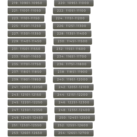
219: 10901-10950
220: 10951-11000
221: 11001-11050
222: 11051-11100
223: 11101-11150
224: 11151-11200
225: 11201-11250
226: 11251-11300
227: 11301-11350
228: 11351-11400
229: 11401-11450
230: 11451-11500
231: 11501-11550
232: 11551-11600
233: 11601-11650
234: 11651-11700
235: 11701-11750
236: 11751-11800
237: 11801-11850
238: 11851-11900
239: 11901-11950
240: 11951-12000
241: 12001-12050
242: 12051-12100
243: 12101-12150
244: 12151-12200
245: 12201-12250
246: 12251-12300
247: 12301-12350
248: 12351-12400
249: 12401-12450
250: 12451-12500
251: 12501-12550
252: 12551-12600
253: 12601-12650
254: 12651-12700