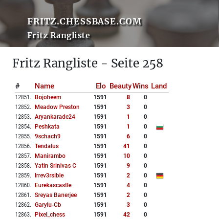
FRITZ.CHESSBASE.COM
Fritz Rangliste
Fritz Rangliste - Seite 258
#
Name
Elo
Beauty
Wins
Land
12851
.
Bojoheem
1591
8
0
12852
.
Meadow Preston
1591
3
0
12853
.
Aryankarade24
1591
1
0
12854
.
Peshkata
1591
1
0
12855
.
9schach9
1591
6
0
12856
.
Tendalus
1591
41
0
12857
.
Manirambo
1591
10
0
12858
.
Yatin Srinivas C
1591
9
0
12859
.
Irrev3rsible
1591
2
0
12860
.
Eurekascastle
1591
4
0
12861
.
Sreyas Banerjee
1591
2
0
12862
.
Garylu-Cb
1591
3
0
12863
.
Pixel_chess
1591
42
0