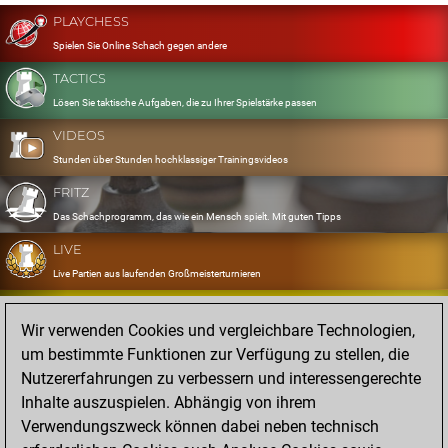
PLAYCHESS
Spielen Sie Online Schach gegen andere
TACTICS
Lösen Sie taktische Aufgaben, die zu Ihrer Spielstärke passen
VIDEOS
Stunden über Stunden hochklassiger Trainingsvideos
FRITZ
Das Schachprogramm, das wie ein Mensch spielt. Mit guten Tipps
LIVE
Live Partien aus laufenden Großmeisterturnieren
OPENINGS
Wir verwenden Cookies und vergleichbare Technologien,
Erfassen und Üben Sie Ihr Eröffnungsrepertoire
um bestimmte Funktionen zur Verfügung zu stellen, die
DATABASE
Nutzererfahrungen zu verbessern und interessengerechte
Acht Millionen starke Partien
Inhalte auszuspielen. Abhängig von ihrem
MYGAMES
Verwendungszweck können dabei neben technisch
Speichern und analysieren Sie eigene Partien in der Cloud