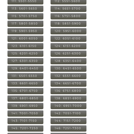
111: 5501-5550
112: 5551-5600
113: 5601-5650
114: 5651-5700
115: 5701-5750
116: 5751-5800
117: 5801-5850
118: 5851-5900
119: 5901-5950
120: 5951-6000
121: 6001-6050
122: 6051-6100
123: 6101-6150
124: 6151-6200
125: 6201-6250
126: 6251-6300
127: 6301-6350
128: 6351-6400
129: 6401-6450
130: 6451-6500
131: 6501-6550
132: 6551-6600
133: 6601-6650
134: 6651-6700
135: 6701-6750
136: 6751-6800
137: 6801-6850
138: 6851-6900
139: 6901-6950
140: 6951-7000
141: 7001-7050
142: 7051-7100
143: 7101-7150
144: 7151-7200
145: 7201-7250
146: 7251-7300