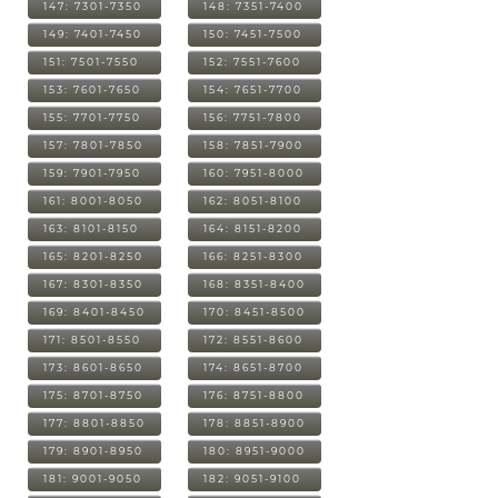
147: 7301-7350
148: 7351-7400
149: 7401-7450
150: 7451-7500
151: 7501-7550
152: 7551-7600
153: 7601-7650
154: 7651-7700
155: 7701-7750
156: 7751-7800
157: 7801-7850
158: 7851-7900
159: 7901-7950
160: 7951-8000
161: 8001-8050
162: 8051-8100
163: 8101-8150
164: 8151-8200
165: 8201-8250
166: 8251-8300
167: 8301-8350
168: 8351-8400
169: 8401-8450
170: 8451-8500
171: 8501-8550
172: 8551-8600
173: 8601-8650
174: 8651-8700
175: 8701-8750
176: 8751-8800
177: 8801-8850
178: 8851-8900
179: 8901-8950
180: 8951-9000
181: 9001-9050
182: 9051-9100