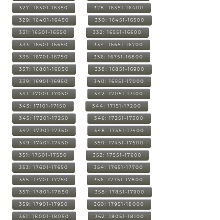
327: 16301-16350
328: 16351-16400
329: 16401-16450
330: 16451-16500
331: 16501-16550
332: 16551-16600
333: 16601-16650
334: 16651-16700
335: 16701-16750
336: 16751-16800
337: 16801-16850
338: 16851-16900
339: 16901-16950
340: 16951-17000
341: 17001-17050
342: 17051-17100
343: 17101-17150
344: 17151-17200
345: 17201-17250
346: 17251-17300
347: 17301-17350
348: 17351-17400
349: 17401-17450
350: 17451-17500
351: 17501-17550
352: 17551-17600
353: 17601-17650
354: 17651-17700
355: 17701-17750
356: 17751-17800
357: 17801-17850
358: 17851-17900
359: 17901-17950
360: 17951-18000
361: 18001-18050
362: 18051-18100