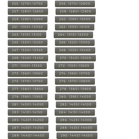
255: 12701-12750
256: 12751-12800
257: 12801-12850
258: 12851-12900
259: 12901-12950
260: 12951-13000
261: 13001-13050
262: 13051-13100
263: 13101-13150
264: 13151-13200
265: 13201-13250
266: 13251-13300
267: 13301-13350
268: 13351-13400
269: 13401-13450
270: 13451-13500
271: 13501-13550
272: 13551-13600
273: 13601-13650
274: 13651-13700
275: 13701-13750
276: 13751-13800
277: 13801-13850
278: 13851-13900
279: 13901-13950
280: 13951-14000
281: 14001-14050
282: 14051-14100
283: 14101-14150
284: 14151-14200
285: 14201-14250
286: 14251-14300
287: 14301-14350
288: 14351-14400
289: 14401-14450
290: 14451-14500