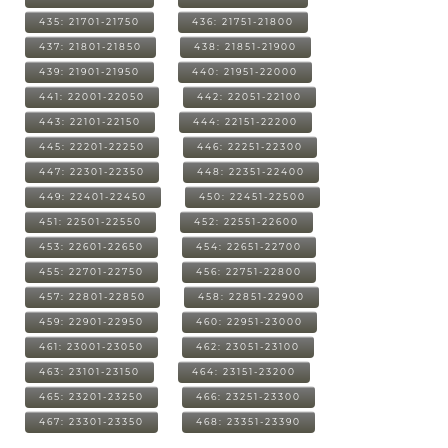
435: 21701-21750
436: 21751-21800
437: 21801-21850
438: 21851-21900
439: 21901-21950
440: 21951-22000
441: 22001-22050
442: 22051-22100
443: 22101-22150
444: 22151-22200
445: 22201-22250
446: 22251-22300
447: 22301-22350
448: 22351-22400
449: 22401-22450
450: 22451-22500
451: 22501-22550
452: 22551-22600
453: 22601-22650
454: 22651-22700
455: 22701-22750
456: 22751-22800
457: 22801-22850
458: 22851-22900
459: 22901-22950
460: 22951-23000
461: 23001-23050
462: 23051-23100
463: 23101-23150
464: 23151-23200
465: 23201-23250
466: 23251-23300
467: 23301-23350
468: 23351-23390