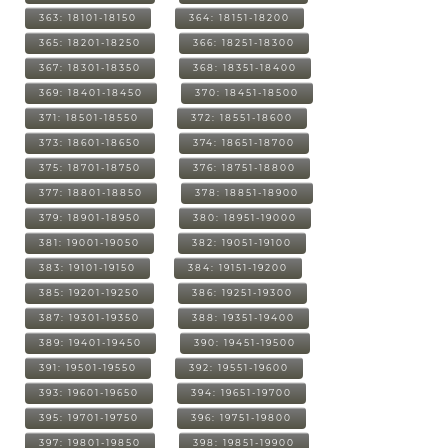
363: 18101-18150
364: 18151-18200
365: 18201-18250
366: 18251-18300
367: 18301-18350
368: 18351-18400
369: 18401-18450
370: 18451-18500
371: 18501-18550
372: 18551-18600
373: 18601-18650
374: 18651-18700
375: 18701-18750
376: 18751-18800
377: 18801-18850
378: 18851-18900
379: 18901-18950
380: 18951-19000
381: 19001-19050
382: 19051-19100
383: 19101-19150
384: 19151-19200
385: 19201-19250
386: 19251-19300
387: 19301-19350
388: 19351-19400
389: 19401-19450
390: 19451-19500
391: 19501-19550
392: 19551-19600
393: 19601-19650
394: 19651-19700
395: 19701-19750
396: 19751-19800
397: 19801-19850
398: 19851-19900