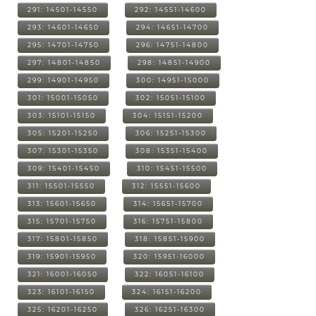
291: 14501-14550
292: 14551-14600
293: 14601-14650
294: 14651-14700
295: 14701-14750
296: 14751-14800
297: 14801-14850
298: 14851-14900
299: 14901-14950
300: 14951-15000
301: 15001-15050
302: 15051-15100
303: 15101-15150
304: 15151-15200
305: 15201-15250
306: 15251-15300
307: 15301-15350
308: 15351-15400
309: 15401-15450
310: 15451-15500
311: 15501-15550
312: 15551-15600
313: 15601-15650
314: 15651-15700
315: 15701-15750
316: 15751-15800
317: 15801-15850
318: 15851-15900
319: 15901-15950
320: 15951-16000
321: 16001-16050
322: 16051-16100
323: 16101-16150
324: 16151-16200
325: 16201-16250
326: 16251-16300