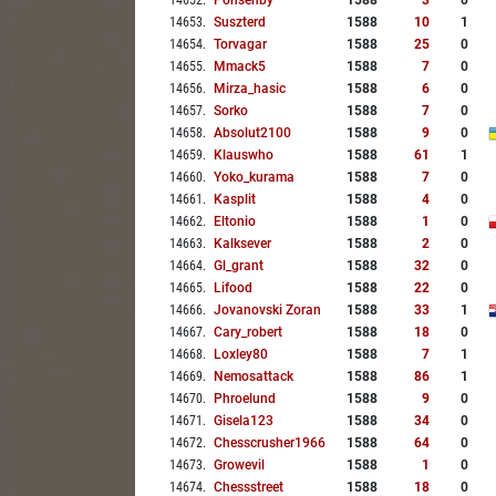
14652
.
Ponsenby
1588
3
0
14653
.
Suszterd
1588
10
1
14654
.
Torvagar
1588
25
0
14655
.
Mmack5
1588
7
0
14656
.
Mirza_hasic
1588
6
0
14657
.
Sorko
1588
7
0
14658
.
Absolut2100
1588
9
0
14659
.
Klauswho
1588
61
1
14660
.
Yoko_kurama
1588
7
0
14661
.
Kasplit
1588
4
0
14662
.
Eltonio
1588
1
0
14663
.
Kalksever
1588
2
0
14664
.
Gl_grant
1588
32
0
14665
.
Lifood
1588
22
0
14666
.
Jovanovski Zoran
1588
33
1
14667
.
Cary_robert
1588
18
0
14668
.
Loxley80
1588
7
1
14669
.
Nemosattack
1588
86
1
14670
.
Phroelund
1588
9
0
14671
.
Gisela123
1588
34
0
14672
.
Chesscrusher1966
1588
64
0
14673
.
Growevil
1588
1
0
14674
.
Chessstreet
1588
18
0