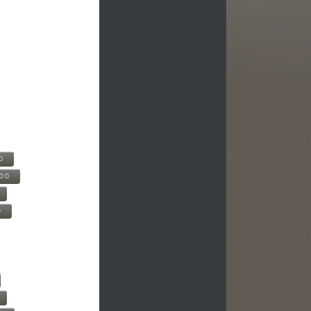
0
500
0