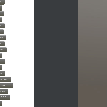
0
0
0
0
00
0
000
00
00
20250
-20500
0750
21000