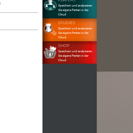
1
Speichern und analysieren
Sie eigene Partien in der
Cloud
STUDIES
Speichern und analysieren
Sie eigene Partien in der
Cloud
SHOP
Speichern und analysieren
Sie eigene Partien in der
Cloud