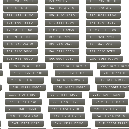
158: 7851-7900
159: 7901-7950
160: 7951-8000
163: 8101-8150
164: 8151-8200
165: 8201-8250
168: 8351-8400
169: 8401-8450
170: 8451-8500
173: 8601-8650
174: 8651-8700
175: 8701-8750
178: 8851-8900
179: 8901-8950
180: 8951-9000
183: 9101-9150
184: 9151-9200
185: 9201-9250
188: 9351-9400
189: 9401-9450
190: 9451-9500
193: 9601-9650
194: 9651-9700
195: 9701-9750
198: 9851-9900
199: 9901-9950
200: 9951-10000
203: 10101-10150
204: 10151-10200
205: 10201-1025
208: 10351-10400
209: 10401-10450
210: 10451-10
213: 10601-10650
214: 10651-10700
215: 10701-10750
218: 10851-10900
219: 10901-10950
220: 10951-1100
223: 11101-11150
224: 11151-11200
225: 11201-11250
228: 11351-11400
229: 11401-11450
230: 11451-11500
233: 11601-11650
234: 11651-11700
235: 11701-11750
238: 11851-11900
239: 11901-11950
240: 11951-12000
243: 12101-12150
244: 12151-12200
245: 12201-12250