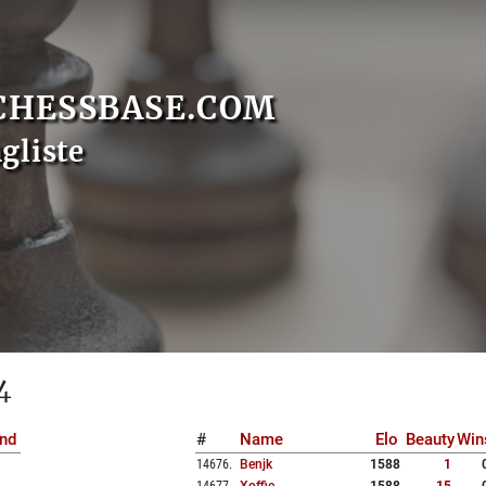
CHESSBASE.COM
gliste
4
nd
#
Name
Elo
Beauty
Win
14676
.
Benjk
1588
1