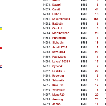
14677
.
Xoffie
1588
15
14678
.
Daerp1
1588
8
14679
.
Carvit
1588
44
14680
.
Hhhq1
1588
13
14681
.
Shyamprasad
1588
165
14682
.
Battistin
1588
6
14683
.
Cinokot
1588
3
14684
.
Martinovichf
1588
23
14685
.
Phrancque
1588
1
14686
.
Slobadim
1588
19
14687
.
Janith1234
1588
1
14688
.
Reza6044
1588
29
14689
.
Papa2toes
1588
1
14690
.
Lukas170319
1588
17
14691
.
Cyberyk
1588
7
14692
.
Luvo1512
1588
20
14693
.
Robertnn
1588
5
14694
.
Sebzurita
1588
14
14695
.
Kiko Uwu
1588
17
14696
.
Ysterplaat
1588
5
14697
.
Meng720
1588
20
14698
.
Arezong
1588
23
14699
.
Janbo
1588
11