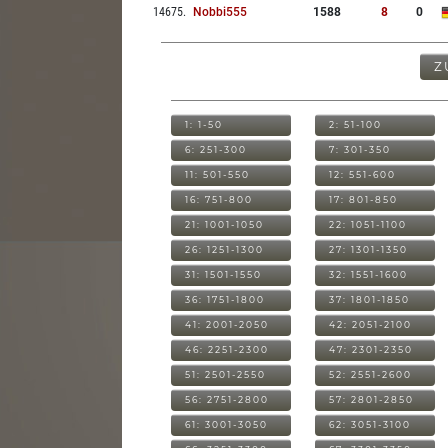
14675
.
Nobbi555
1588
8
0
Z
1: 1-50
2: 51-100
6: 251-300
7: 301-350
11: 501-550
12: 551-600
16: 751-800
17: 801-850
21: 1001-1050
22: 1051-1100
26: 1251-1300
27: 1301-1350
31: 1501-1550
32: 1551-1600
36: 1751-1800
37: 1801-1850
41: 2001-2050
42: 2051-2100
46: 2251-2300
47: 2301-2350
51: 2501-2550
52: 2551-2600
56: 2751-2800
57: 2801-2850
61: 3001-3050
62: 3051-3100