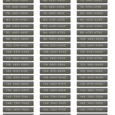
68: 3351-3400
69: 3401-3450
70: 3451-3500
73: 3601-3650
74: 3651-3700
75: 3701-3750
78: 3851-3900
79: 3901-3950
80: 3951-4000
83: 4101-4150
84: 4151-4200
85: 4201-4250
88: 4351-4400
89: 4401-4450
90: 4451-4500
93: 4601-4650
94: 4651-4700
95: 4701-4750
98: 4851-4900
99: 4901-4950
100: 4951-5000
103: 5101-5150
104: 5151-5200
105: 5201-5250
108: 5351-5400
109: 5401-5450
110: 5451-5500
113: 5601-5650
114: 5651-5700
115: 5701-5750
118: 5851-5900
119: 5901-5950
120: 5951-6000
123: 6101-6150
124: 6151-6200
125: 6201-6250
128: 6351-6400
129: 6401-6450
130: 6451-6500
133: 6601-6650
134: 6651-6700
135: 6701-6750
138: 6851-6900
139: 6901-6950
140: 6951-7000
143: 7101-7150
144: 7151-7200
145: 7201-7250
148: 7351-7400
149: 7401-7450
150: 7451-7500
153: 7601-7650
154: 7651-7700
155: 7701-7750