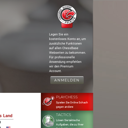
Legen Sie ein
kostenloses Konto an, um
zusätzliche Funktionen
auf allen ChessBase
Webseiten zu bekommen.
Für professionelle
Anwendung empfehlen
wir den Premium
Account.
ANMELDEN
PLAYCHESS
Spielen Sie Online Schach
gegen andere
TACTICS
s
Land
Lösen Sie taktische
0
Aufgaben, die zu Ihrer