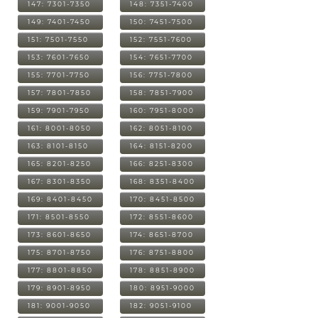
147: 7301-7350
148: 7351-7400
149: 7401-7450
150: 7451-7500
151: 7501-7550
152: 7551-7600
153: 7601-7650
154: 7651-7700
155: 7701-7750
156: 7751-7800
157: 7801-7850
158: 7851-7900
159: 7901-7950
160: 7951-8000
161: 8001-8050
162: 8051-8100
163: 8101-8150
164: 8151-8200
165: 8201-8250
166: 8251-8300
167: 8301-8350
168: 8351-8400
169: 8401-8450
170: 8451-8500
171: 8501-8550
172: 8551-8600
173: 8601-8650
174: 8651-8700
175: 8701-8750
176: 8751-8800
177: 8801-8850
178: 8851-8900
179: 8901-8950
180: 8951-9000
181: 9001-9050
182: 9051-9100