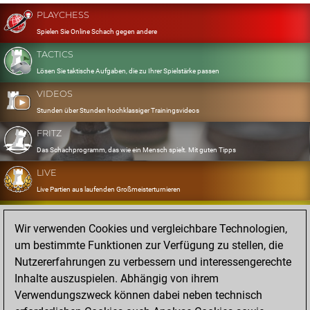
PLAYCHESS
Spielen Sie Online Schach gegen andere
TACTICS
Lösen Sie taktische Aufgaben, die zu Ihrer Spielstärke passen
VIDEOS
Stunden über Stunden hochklassiger Trainingsvideos
FRITZ
Das Schachprogramm, das wie ein Mensch spielt. Mit guten Tipps
LIVE
Live Partien aus laufenden Großmeisterturnieren
OPENINGS
Wir verwenden Cookies und vergleichbare Technologien,
Erfassen und Üben Sie Ihr Eröffnungsrepertoire
um bestimmte Funktionen zur Verfügung zu stellen, die
DATABASE
Nutzererfahrungen zu verbessern und interessengerechte
Acht Millionen starke Partien
Inhalte auszuspielen. Abhängig von ihrem
MYGAMES
Verwendungszweck können dabei neben technisch
Speichern und analysieren Sie eigene Partien in der Cloud