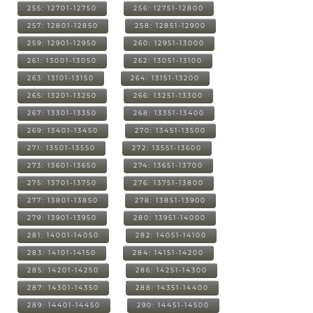
255: 12701-12750
256: 12751-12800
257: 12801-12850
258: 12851-12900
259: 12901-12950
260: 12951-13000
261: 13001-13050
262: 13051-13100
263: 13101-13150
264: 13151-13200
265: 13201-13250
266: 13251-13300
267: 13301-13350
268: 13351-13400
269: 13401-13450
270: 13451-13500
271: 13501-13550
272: 13551-13600
273: 13601-13650
274: 13651-13700
275: 13701-13750
276: 13751-13800
277: 13801-13850
278: 13851-13900
279: 13901-13950
280: 13951-14000
281: 14001-14050
282: 14051-14100
283: 14101-14150
284: 14151-14200
285: 14201-14250
286: 14251-14300
287: 14301-14350
288: 14351-14400
289: 14401-14450
290: 14451-14500