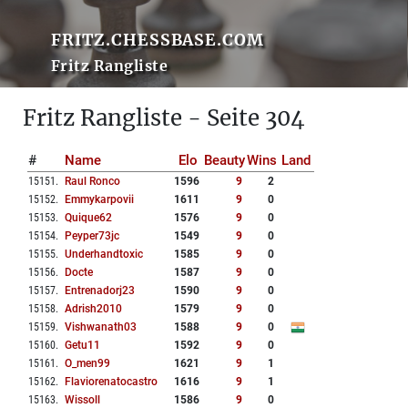
FRITZ.CHESSBASE.COM
Fritz Rangliste
Fritz Rangliste - Seite 304
#
Name
Elo
Beauty
Wins
Land
15151
.
Raul Ronco
1596
9
2
15152
.
Emmykarpovii
1611
9
0
15153
.
Quique62
1576
9
0
15154
.
Peyper73jc
1549
9
0
15155
.
Underhandtoxic
1585
9
0
15156
.
Docte
1587
9
0
15157
.
Entrenadorj23
1590
9
0
15158
.
Adrish2010
1579
9
0
15159
.
Vishwanath03
1588
9
0
15160
.
Getu11
1592
9
0
15161
.
O_men99
1621
9
1
15162
.
Flaviorenatocastro
1616
9
1
15163
.
Wissoll
1586
9
0