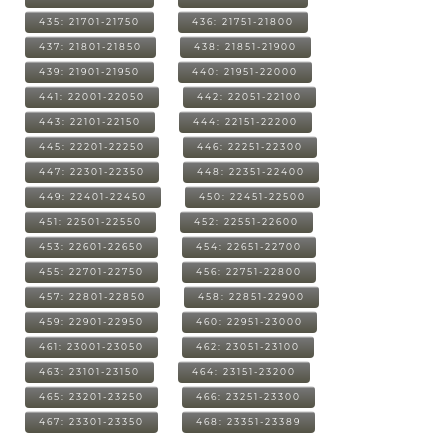
435: 21701-21750
436: 21751-21800
437: 21801-21850
438: 21851-21900
439: 21901-21950
440: 21951-22000
441: 22001-22050
442: 22051-22100
443: 22101-22150
444: 22151-22200
445: 22201-22250
446: 22251-22300
447: 22301-22350
448: 22351-22400
449: 22401-22450
450: 22451-22500
451: 22501-22550
452: 22551-22600
453: 22601-22650
454: 22651-22700
455: 22701-22750
456: 22751-22800
457: 22801-22850
458: 22851-22900
459: 22901-22950
460: 22951-23000
461: 23001-23050
462: 23051-23100
463: 23101-23150
464: 23151-23200
465: 23201-23250
466: 23251-23300
467: 23301-23350
468: 23351-23389