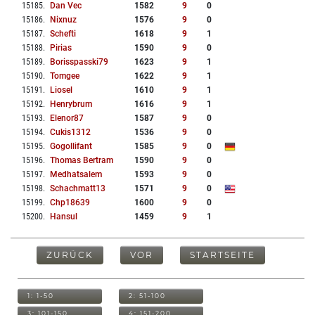
15185
.
Dan Vec
1582
9
0
15186
.
Nixnuz
1576
9
0
15187
.
Schefti
1618
9
1
15188
.
Pirias
1590
9
0
15189
.
Borisspasski79
1623
9
1
15190
.
Tomgee
1622
9
1
15191
.
Liosel
1610
9
1
15192
.
Henrybrum
1616
9
1
15193
.
Elenor87
1587
9
0
15194
.
Cukis1312
1536
9
0
15195
.
Gogollifant
1585
9
0
15196
.
Thomas Bertram
1590
9
0
15197
.
Medhatsalem
1593
9
0
15198
.
Schachmatt13
1571
9
0
15199
.
Chp18639
1600
9
0
15200
.
Hansul
1459
9
1
ZURÜCK
VOR
STARTSEITE
1: 1-50
2: 51-100
3: 101-150
4: 151-200