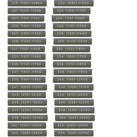
219: 10901-10950
220: 10951-11000
221: 11001-11050
222: 11051-11100
223: 11101-11150
224: 11151-11200
225: 11201-11250
226: 11251-11300
227: 11301-11350
228: 11351-11400
229: 11401-11450
230: 11451-11500
231: 11501-11550
232: 11551-11600
233: 11601-11650
234: 11651-11700
235: 11701-11750
236: 11751-11800
237: 11801-11850
238: 11851-11900
239: 11901-11950
240: 11951-12000
241: 12001-12050
242: 12051-12100
243: 12101-12150
244: 12151-12200
245: 12201-12250
246: 12251-12300
247: 12301-12350
248: 12351-12400
249: 12401-12450
250: 12451-12500
251: 12501-12550
252: 12551-12600
253: 12601-12650
254: 12651-12700