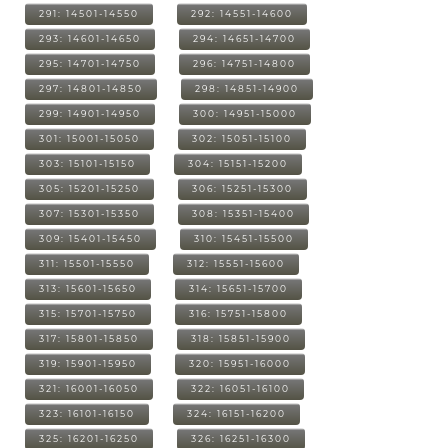
291: 14501-14550
292: 14551-14600
293: 14601-14650
294: 14651-14700
295: 14701-14750
296: 14751-14800
297: 14801-14850
298: 14851-14900
299: 14901-14950
300: 14951-15000
301: 15001-15050
302: 15051-15100
303: 15101-15150
304: 15151-15200
305: 15201-15250
306: 15251-15300
307: 15301-15350
308: 15351-15400
309: 15401-15450
310: 15451-15500
311: 15501-15550
312: 15551-15600
313: 15601-15650
314: 15651-15700
315: 15701-15750
316: 15751-15800
317: 15801-15850
318: 15851-15900
319: 15901-15950
320: 15951-16000
321: 16001-16050
322: 16051-16100
323: 16101-16150
324: 16151-16200
325: 16201-16250
326: 16251-16300