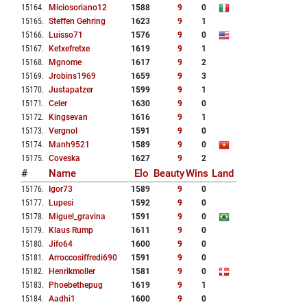
15164
.
Miciosoriano12
1588
9
0
15165
.
Steffen Gehring
1623
9
1
15166
.
Luisso71
1576
9
0
15167
.
Ketxefretxe
1619
9
1
15168
.
Mgnome
1617
9
2
15169
.
Jrobins1969
1659
9
3
15170
.
Justapatzer
1599
9
1
15171
.
Celer
1630
9
0
15172
.
Kingsevan
1616
9
1
15173
.
Vergnol
1591
9
0
15174
.
Manh9521
1589
9
0
15175
.
Coveska
1627
9
2
#
Name
Elo
Beauty
Wins
Land
15176
.
Igor73
1589
9
0
15177
.
Lupesi
1592
9
0
15178
.
Miguel_gravina
1591
9
0
15179
.
Klaus Rump
1611
9
0
15180
.
Jifo64
1600
9
0
15181
.
Arroccosiffredi690
1591
9
0
15182
.
Henrikmoller
1581
9
0
15183
.
Phoebethepug
1619
9
1
15184
.
Aadhi1
1600
9
0