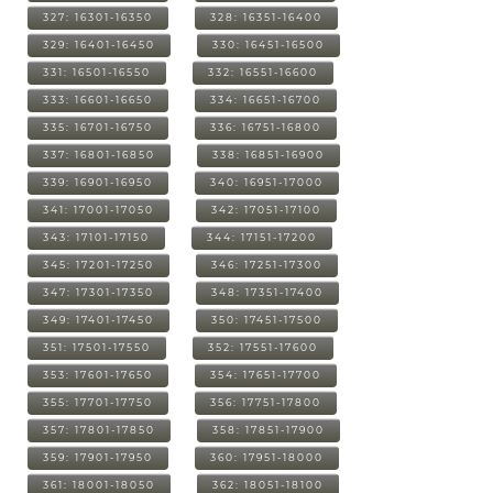
327: 16301-16350
328: 16351-16400
329: 16401-16450
330: 16451-16500
331: 16501-16550
332: 16551-16600
333: 16601-16650
334: 16651-16700
335: 16701-16750
336: 16751-16800
337: 16801-16850
338: 16851-16900
339: 16901-16950
340: 16951-17000
341: 17001-17050
342: 17051-17100
343: 17101-17150
344: 17151-17200
345: 17201-17250
346: 17251-17300
347: 17301-17350
348: 17351-17400
349: 17401-17450
350: 17451-17500
351: 17501-17550
352: 17551-17600
353: 17601-17650
354: 17651-17700
355: 17701-17750
356: 17751-17800
357: 17801-17850
358: 17851-17900
359: 17901-17950
360: 17951-18000
361: 18001-18050
362: 18051-18100