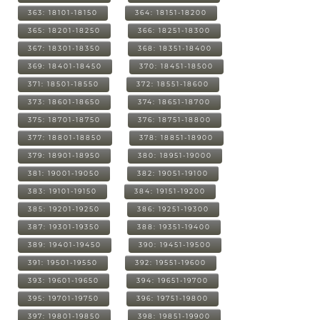
363: 18101-18150
364: 18151-18200
365: 18201-18250
366: 18251-18300
367: 18301-18350
368: 18351-18400
369: 18401-18450
370: 18451-18500
371: 18501-18550
372: 18551-18600
373: 18601-18650
374: 18651-18700
375: 18701-18750
376: 18751-18800
377: 18801-18850
378: 18851-18900
379: 18901-18950
380: 18951-19000
381: 19001-19050
382: 19051-19100
383: 19101-19150
384: 19151-19200
385: 19201-19250
386: 19251-19300
387: 19301-19350
388: 19351-19400
389: 19401-19450
390: 19451-19500
391: 19501-19550
392: 19551-19600
393: 19601-19650
394: 19651-19700
395: 19701-19750
396: 19751-19800
397: 19801-19850
398: 19851-19900