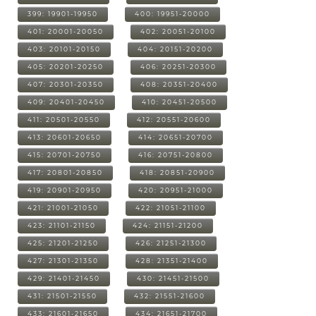
399: 19901-19950
400: 19951-20000
401: 20001-20050
402: 20051-20100
403: 20101-20150
404: 20151-20200
405: 20201-20250
406: 20251-20300
407: 20301-20350
408: 20351-20400
409: 20401-20450
410: 20451-20500
411: 20501-20550
412: 20551-20600
413: 20601-20650
414: 20651-20700
415: 20701-20750
416: 20751-20800
417: 20801-20850
418: 20851-20900
419: 20901-20950
420: 20951-21000
421: 21001-21050
422: 21051-21100
423: 21101-21150
424: 21151-21200
425: 21201-21250
426: 21251-21300
427: 21301-21350
428: 21351-21400
429: 21401-21450
430: 21451-21500
431: 21501-21550
432: 21551-21600
433: 21601-21650
434: 21651-21700