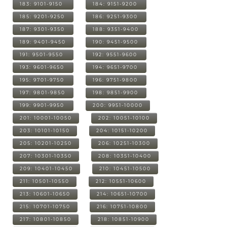
183: 9101-9150
184: 9151-9200
185: 9201-9250
186: 9251-9300
187: 9301-9350
188: 9351-9400
189: 9401-9450
190: 9451-9500
191: 9501-9550
192: 9551-9600
193: 9601-9650
194: 9651-9700
195: 9701-9750
196: 9751-9800
197: 9801-9850
198: 9851-9900
199: 9901-9950
200: 9951-10000
201: 10001-10050
202: 10051-10100
203: 10101-10150
204: 10151-10200
205: 10201-10250
206: 10251-10300
207: 10301-10350
208: 10351-10400
209: 10401-10450
210: 10451-10500
211: 10501-10550
212: 10551-10600
213: 10601-10650
214: 10651-10700
215: 10701-10750
216: 10751-10800
217: 10801-10850
218: 10851-10900