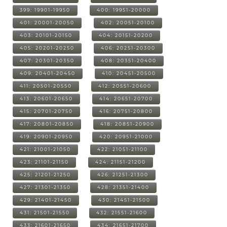
399: 19901-19950
400: 19951-20000
401: 20001-20050
402: 20051-20100
403: 20101-20150
404: 20151-20200
405: 20201-20250
406: 20251-20300
407: 20301-20350
408: 20351-20400
409: 20401-20450
410: 20451-20500
411: 20501-20550
412: 20551-20600
413: 20601-20650
414: 20651-20700
415: 20701-20750
416: 20751-20800
417: 20801-20850
418: 20851-20900
419: 20901-20950
420: 20951-21000
421: 21001-21050
422: 21051-21100
423: 21101-21150
424: 21151-21200
425: 21201-21250
426: 21251-21300
427: 21301-21350
428: 21351-21400
429: 21401-21450
430: 21451-21500
431: 21501-21550
432: 21551-21600
433: 21601-21650
434: 21651-21700