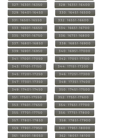
327: 16301-16350
328: 16351-16400
329: 16401-16450
330: 16451-16500
331: 16501-16550
332: 16551-16600
333: 16601-16650
334: 16651-16700
335: 16701-16750
336: 16751-16800
337: 16801-16850
338: 16851-16900
339: 16901-16950
340: 16951-17000
341: 17001-17050
342: 17051-17100
343: 17101-17150
344: 17151-17200
345: 17201-17250
346: 17251-17300
347: 17301-17350
348: 17351-17400
349: 17401-17450
350: 17451-17500
351: 17501-17550
352: 17551-17600
353: 17601-17650
354: 17651-17700
355: 17701-17750
356: 17751-17800
357: 17801-17850
358: 17851-17900
359: 17901-17950
360: 17951-18000
361: 18001-18050
362: 18051-18100