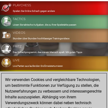
PLAYCHESS
Spielen Sie Online Schach gegen andere
TACTICS
Lösen Sie taktische Aufgaben, die zu Ihrer Spielstärke passen
VIDEOS
Stunden über Stunden hochklassiger Trainingsvideos
FRITZ
Das Schachprogramm, das wie ein Mensch spielt. Mit guten Tipps
LIVE
Live Partien aus laufenden Großmeisterturnieren
OPENINGS
Wir verwenden Cookies und vergleichbare Technologien,
Erfassen und Üben Sie Ihr Eröffnungsrepertoire
um bestimmte Funktionen zur Verfügung zu stellen, die
DATABASE
Nutzererfahrungen zu verbessern und interessengerechte
Acht Millionen starke Partien
Inhalte auszuspielen. Abhängig von ihrem
MYGAMES
Verwendungszweck können dabei neben technisch
Speichern und analysieren Sie eigene Partien in der Cloud