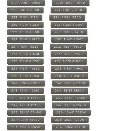
219: 10901-10950
220: 10951-11000
221: 11001-11050
222: 11051-11100
223: 11101-11150
224: 11151-11200
225: 11201-11250
226: 11251-11300
227: 11301-11350
228: 11351-11400
229: 11401-11450
230: 11451-11500
231: 11501-11550
232: 11551-11600
233: 11601-11650
234: 11651-11700
235: 11701-11750
236: 11751-11800
237: 11801-11850
238: 11851-11900
239: 11901-11950
240: 11951-12000
241: 12001-12050
242: 12051-12100
243: 12101-12150
244: 12151-12200
245: 12201-12250
246: 12251-12300
247: 12301-12350
248: 12351-12400
249: 12401-12450
250: 12451-12500
251: 12501-12550
252: 12551-12600
253: 12601-12650
254: 12651-12700