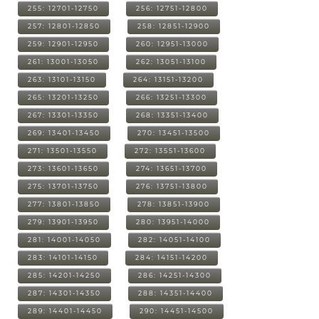
255: 12701-12750
256: 12751-12800
257: 12801-12850
258: 12851-12900
259: 12901-12950
260: 12951-13000
261: 13001-13050
262: 13051-13100
263: 13101-13150
264: 13151-13200
265: 13201-13250
266: 13251-13300
267: 13301-13350
268: 13351-13400
269: 13401-13450
270: 13451-13500
271: 13501-13550
272: 13551-13600
273: 13601-13650
274: 13651-13700
275: 13701-13750
276: 13751-13800
277: 13801-13850
278: 13851-13900
279: 13901-13950
280: 13951-14000
281: 14001-14050
282: 14051-14100
283: 14101-14150
284: 14151-14200
285: 14201-14250
286: 14251-14300
287: 14301-14350
288: 14351-14400
289: 14401-14450
290: 14451-14500