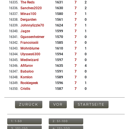
16335
.
The Reds
1631
7
2
16336
.
Sanches2020
1630
7
2
16337
.
Minas100
1580
7
1
16338
.
Dergarden
1561
7
0
16339
.
Johnnylizzle70
1624
7
1
16340
.
Jagze
1599
7
1
16341
.
Ggassenheimer
1570
7
0
16342
.
Francoisxiii
1585
7
0
16343
.
Mohnblume
1610
7
1
16344
.
Ulysses6300
1594
7
0
16345
.
Mediwizard
1597
7
0
16346
.
Afifarov
1635
7
4
16347
.
Babaloo
1591
7
0
16348
.
Komlon
1589
7
0
16349
.
Rookiegeek
1596
7
1
16350
.
Cristis
1587
7
0
ZURÜCK
VOR
STARTSEITE
1: 1-50
2: 51-100
3: 101-150
4: 151-200