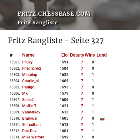
FRITZ.CHESSBASE.COM
Fritz Rangliste
Fritz Rangliste - Seite 327
#
Name
Elo
Beauty
Wins
Land
16301
.
Piluky
1591
7
0
16302
.
Friedrich62
1584
7
0
16303
.
Mihailop
1622
7
1
16304
.
Charlie_pl
1609
7
1
16305
.
Paulgo
1593
7
0
16306
.
Mkj
1579
7
0
16307
.
Soltis7
1606
7
1
16308
.
Mattloff
1621
7
1
16309
.
Vanderkov
1613
7
1
16310
.
Brankusi
1605
7
0
16311
.
Shl_soltani
1613
7
1
16312
.
Dav-Dav
1601
7
1
16313
.
Mike Welford
1592
7
0