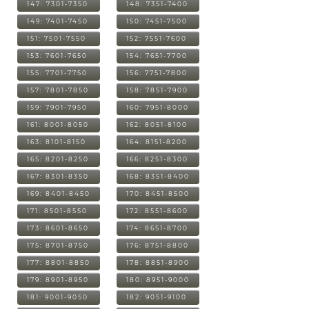
147: 7301-7350
148: 7351-7400
149: 7401-7450
150: 7451-7500
151: 7501-7550
152: 7551-7600
153: 7601-7650
154: 7651-7700
155: 7701-7750
156: 7751-7800
157: 7801-7850
158: 7851-7900
159: 7901-7950
160: 7951-8000
161: 8001-8050
162: 8051-8100
163: 8101-8150
164: 8151-8200
165: 8201-8250
166: 8251-8300
167: 8301-8350
168: 8351-8400
169: 8401-8450
170: 8451-8500
171: 8501-8550
172: 8551-8600
173: 8601-8650
174: 8651-8700
175: 8701-8750
176: 8751-8800
177: 8801-8850
178: 8851-8900
179: 8901-8950
180: 8951-9000
181: 9001-9050
182: 9051-9100