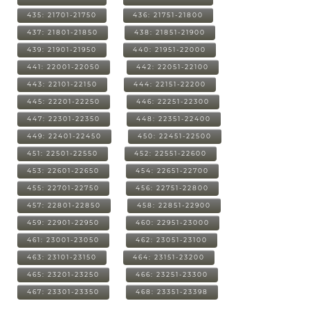
435: 21701-21750
436: 21751-21800
437: 21801-21850
438: 21851-21900
439: 21901-21950
440: 21951-22000
441: 22001-22050
442: 22051-22100
443: 22101-22150
444: 22151-22200
445: 22201-22250
446: 22251-22300
447: 22301-22350
448: 22351-22400
449: 22401-22450
450: 22451-22500
451: 22501-22550
452: 22551-22600
453: 22601-22650
454: 22651-22700
455: 22701-22750
456: 22751-22800
457: 22801-22850
458: 22851-22900
459: 22901-22950
460: 22951-23000
461: 23001-23050
462: 23051-23100
463: 23101-23150
464: 23151-23200
465: 23201-23250
466: 23251-23300
467: 23301-23350
468: 23351-23398