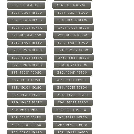
363: 18101-18150
364: 18151-18200
365: 18201-18250
366: 18251-18300
367: 18301-18350
368: 18351-18400
369: 18401-18450
370: 18451-18500
371: 18501-18550
372: 18551-18600
373: 18601-18650
374: 18651-18700
375: 18701-18750
376: 18751-18800
377: 18801-18850
378: 18851-18900
379: 18901-18950
380: 18951-19000
381: 19001-19050
382: 19051-19100
383: 19101-19150
384: 19151-19200
385: 19201-19250
386: 19251-19300
387: 19301-19350
388: 19351-19400
389: 19401-19450
390: 19451-19500
391: 19501-19550
392: 19551-19600
393: 19601-19650
394: 19651-19700
395: 19701-19750
396: 19751-19800
397: 19801-19850
398: 19851-19900