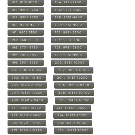
183: 9101-9150
184: 9151-9200
185: 9201-9250
186: 9251-9300
187: 9301-9350
188: 9351-9400
189: 9401-9450
190: 9451-9500
191: 9501-9550
192: 9551-9600
193: 9601-9650
194: 9651-9700
195: 9701-9750
196: 9751-9800
197: 9801-9850
198: 9851-9900
199: 9901-9950
200: 9951-10000
201: 10001-10050
202: 10051-10100
203: 10101-10150
204: 10151-10200
205: 10201-10250
206: 10251-10300
207: 10301-10350
208: 10351-10400
209: 10401-10450
210: 10451-10500
211: 10501-10550
212: 10551-10600
213: 10601-10650
214: 10651-10700
215: 10701-10750
216: 10751-10800
217: 10801-10850
218: 10851-10900