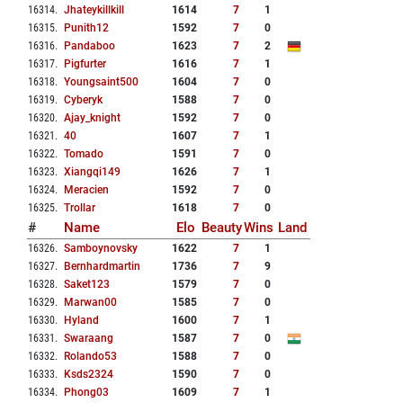
16314
.
Jhateykillkill
1614
7
1
16315
.
Punith12
1592
7
0
16316
.
Pandaboo
1623
7
2
16317
.
Pigfurter
1616
7
1
16318
.
Youngsaint500
1604
7
0
16319
.
Cyberyk
1588
7
0
16320
.
Ajay_knight
1592
7
0
16321
.
40
1607
7
1
16322
.
Tomado
1591
7
0
16323
.
Xiangqi149
1626
7
1
16324
.
Meracien
1592
7
0
16325
.
Trollar
1618
7
0
#
Name
Elo
Beauty
Wins
Land
16326
.
Samboynovsky
1622
7
1
16327
.
Bernhardmartin
1736
7
9
16328
.
Saket123
1579
7
0
16329
.
Marwan00
1585
7
0
16330
.
Hyland
1600
7
1
16331
.
Swaraang
1587
7
0
16332
.
Rolando53
1588
7
0
16333
.
Ksds2324
1590
7
0
16334
.
Phong03
1609
7
1