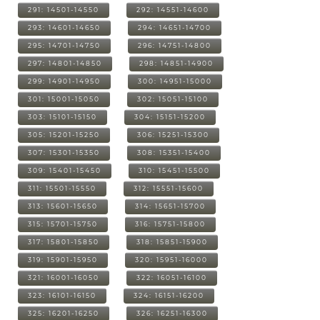
291: 14501-14550
292: 14551-14600
293: 14601-14650
294: 14651-14700
295: 14701-14750
296: 14751-14800
297: 14801-14850
298: 14851-14900
299: 14901-14950
300: 14951-15000
301: 15001-15050
302: 15051-15100
303: 15101-15150
304: 15151-15200
305: 15201-15250
306: 15251-15300
307: 15301-15350
308: 15351-15400
309: 15401-15450
310: 15451-15500
311: 15501-15550
312: 15551-15600
313: 15601-15650
314: 15651-15700
315: 15701-15750
316: 15751-15800
317: 15801-15850
318: 15851-15900
319: 15901-15950
320: 15951-16000
321: 16001-16050
322: 16051-16100
323: 16101-16150
324: 16151-16200
325: 16201-16250
326: 16251-16300