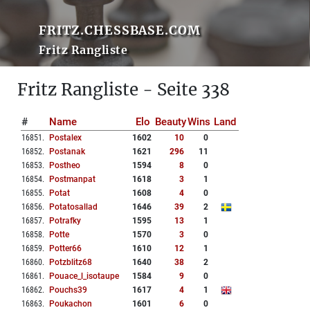
FRITZ.CHESSBASE.COM
Fritz Rangliste
Fritz Rangliste - Seite 338
#
Name
Elo
Beauty
Wins
Land
16851
.
Postalex
1602
10
0
16852
.
Postanak
1621
296
11
16853
.
Postheo
1594
8
0
16854
.
Postmanpat
1618
3
1
16855
.
Potat
1608
4
0
16856
.
Potatosallad
1646
39
2
16857
.
Potrafky
1595
13
1
16858
.
Potte
1570
3
0
16859
.
Potter66
1610
12
1
16860
.
Potzblitz68
1640
38
2
16861
.
Pouace_l_isotaupe
1584
9
0
16862
.
Pouchs39
1617
4
1
16863
.
Poukachon
1601
6
0