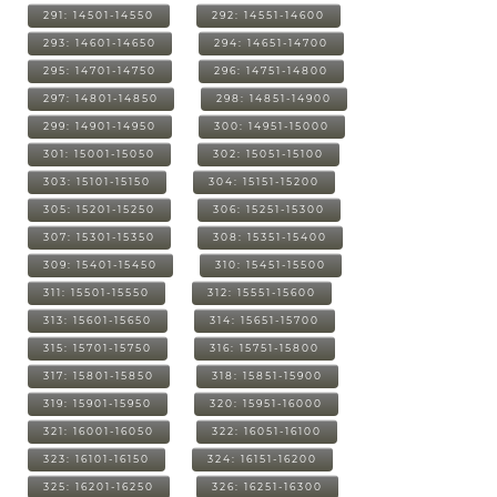
291: 14501-14550
292: 14551-14600
293: 14601-14650
294: 14651-14700
295: 14701-14750
296: 14751-14800
297: 14801-14850
298: 14851-14900
299: 14901-14950
300: 14951-15000
301: 15001-15050
302: 15051-15100
303: 15101-15150
304: 15151-15200
305: 15201-15250
306: 15251-15300
307: 15301-15350
308: 15351-15400
309: 15401-15450
310: 15451-15500
311: 15501-15550
312: 15551-15600
313: 15601-15650
314: 15651-15700
315: 15701-15750
316: 15751-15800
317: 15801-15850
318: 15851-15900
319: 15901-15950
320: 15951-16000
321: 16001-16050
322: 16051-16100
323: 16101-16150
324: 16151-16200
325: 16201-16250
326: 16251-16300