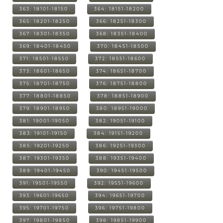
363: 18101-18150
364: 18151-18200
365: 18201-18250
366: 18251-18300
367: 18301-18350
368: 18351-18400
369: 18401-18450
370: 18451-18500
371: 18501-18550
372: 18551-18600
373: 18601-18650
374: 18651-18700
375: 18701-18750
376: 18751-18800
377: 18801-18850
378: 18851-18900
379: 18901-18950
380: 18951-19000
381: 19001-19050
382: 19051-19100
383: 19101-19150
384: 19151-19200
385: 19201-19250
386: 19251-19300
387: 19301-19350
388: 19351-19400
389: 19401-19450
390: 19451-19500
391: 19501-19550
392: 19551-19600
393: 19601-19650
394: 19651-19700
395: 19701-19750
396: 19751-19800
397: 19801-19850
398: 19851-19900