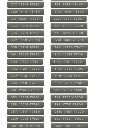
327: 16301-16350
328: 16351-16400
329: 16401-16450
330: 16451-16500
331: 16501-16550
332: 16551-16600
333: 16601-16650
334: 16651-16700
335: 16701-16750
336: 16751-16800
337: 16801-16850
338: 16851-16900
339: 16901-16950
340: 16951-17000
341: 17001-17050
342: 17051-17100
343: 17101-17150
344: 17151-17200
345: 17201-17250
346: 17251-17300
347: 17301-17350
348: 17351-17400
349: 17401-17450
350: 17451-17500
351: 17501-17550
352: 17551-17600
353: 17601-17650
354: 17651-17700
355: 17701-17750
356: 17751-17800
357: 17801-17850
358: 17851-17900
359: 17901-17950
360: 17951-18000
361: 18001-18050
362: 18051-18100