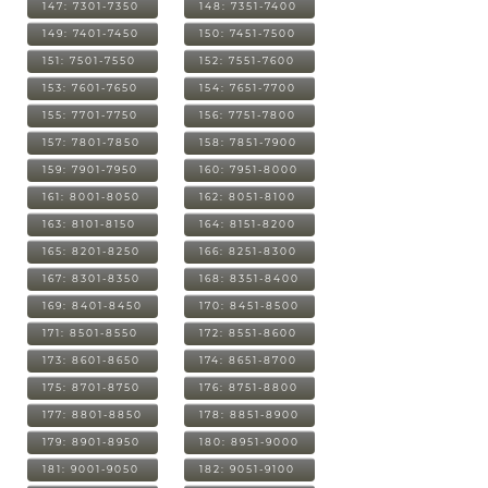
147: 7301-7350
148: 7351-7400
149: 7401-7450
150: 7451-7500
151: 7501-7550
152: 7551-7600
153: 7601-7650
154: 7651-7700
155: 7701-7750
156: 7751-7800
157: 7801-7850
158: 7851-7900
159: 7901-7950
160: 7951-8000
161: 8001-8050
162: 8051-8100
163: 8101-8150
164: 8151-8200
165: 8201-8250
166: 8251-8300
167: 8301-8350
168: 8351-8400
169: 8401-8450
170: 8451-8500
171: 8501-8550
172: 8551-8600
173: 8601-8650
174: 8651-8700
175: 8701-8750
176: 8751-8800
177: 8801-8850
178: 8851-8900
179: 8901-8950
180: 8951-9000
181: 9001-9050
182: 9051-9100