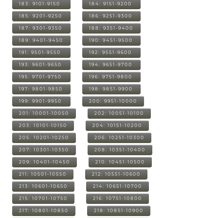
183: 9101-9150
184: 9151-9200
185: 9201-9250
186: 9251-9300
187: 9301-9350
188: 9351-9400
189: 9401-9450
190: 9451-9500
191: 9501-9550
192: 9551-9600
193: 9601-9650
194: 9651-9700
195: 9701-9750
196: 9751-9800
197: 9801-9850
198: 9851-9900
199: 9901-9950
200: 9951-10000
201: 10001-10050
202: 10051-10100
203: 10101-10150
204: 10151-10200
205: 10201-10250
206: 10251-10300
207: 10301-10350
208: 10351-10400
209: 10401-10450
210: 10451-10500
211: 10501-10550
212: 10551-10600
213: 10601-10650
214: 10651-10700
215: 10701-10750
216: 10751-10800
217: 10801-10850
218: 10851-10900