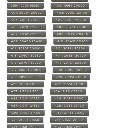
399: 19901-19950
400: 19951-20000
401: 20001-20050
402: 20051-20100
403: 20101-20150
404: 20151-20200
405: 20201-20250
406: 20251-20300
407: 20301-20350
408: 20351-20400
409: 20401-20450
410: 20451-20500
411: 20501-20550
412: 20551-20600
413: 20601-20650
414: 20651-20700
415: 20701-20750
416: 20751-20800
417: 20801-20850
418: 20851-20900
419: 20901-20950
420: 20951-21000
421: 21001-21050
422: 21051-21100
423: 21101-21150
424: 21151-21200
425: 21201-21250
426: 21251-21300
427: 21301-21350
428: 21351-21400
429: 21401-21450
430: 21451-21500
431: 21501-21550
432: 21551-21600
433: 21601-21650
434: 21651-21700