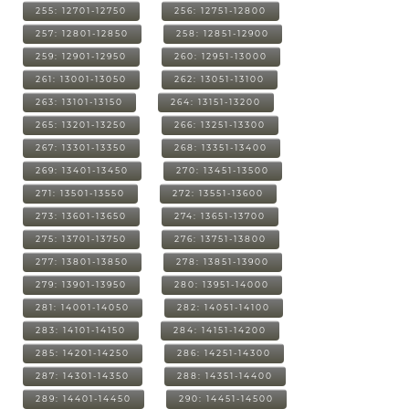
255: 12701-12750
256: 12751-12800
257: 12801-12850
258: 12851-12900
259: 12901-12950
260: 12951-13000
261: 13001-13050
262: 13051-13100
263: 13101-13150
264: 13151-13200
265: 13201-13250
266: 13251-13300
267: 13301-13350
268: 13351-13400
269: 13401-13450
270: 13451-13500
271: 13501-13550
272: 13551-13600
273: 13601-13650
274: 13651-13700
275: 13701-13750
276: 13751-13800
277: 13801-13850
278: 13851-13900
279: 13901-13950
280: 13951-14000
281: 14001-14050
282: 14051-14100
283: 14101-14150
284: 14151-14200
285: 14201-14250
286: 14251-14300
287: 14301-14350
288: 14351-14400
289: 14401-14450
290: 14451-14500