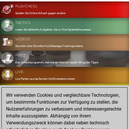
PLAYCHESS
Spielen Sie Online Schach gegen andere
TACTICS
Lösen Sie taktische Aufgaben, die zu Ihrer Spielstärke passen
VIDEOS
Stunden über Stunden hochklassiger Trainingsvideos
FRITZ
Das Schachprogramm, das wie ein Mensch spielt. Mit guten Tipps
LIVE
Live Partien aus laufenden Großmeisterturnieren
OPENINGS
Wir verwenden Cookies und vergleichbare Technologien,
Erfassen und Üben Sie Ihr Eröffnungsrepertoire
um bestimmte Funktionen zur Verfügung zu stellen, die
DATABASE
Nutzererfahrungen zu verbessern und interessengerechte
Acht Millionen starke Partien
Inhalte auszuspielen. Abhängig von ihrem
MYGAMES
Verwendungszweck können dabei neben technisch
Speichern und analysieren Sie eigene Partien in der Cloud