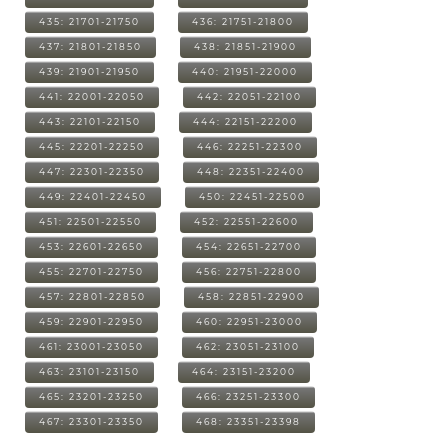
435: 21701-21750
436: 21751-21800
437: 21801-21850
438: 21851-21900
439: 21901-21950
440: 21951-22000
441: 22001-22050
442: 22051-22100
443: 22101-22150
444: 22151-22200
445: 22201-22250
446: 22251-22300
447: 22301-22350
448: 22351-22400
449: 22401-22450
450: 22451-22500
451: 22501-22550
452: 22551-22600
453: 22601-22650
454: 22651-22700
455: 22701-22750
456: 22751-22800
457: 22801-22850
458: 22851-22900
459: 22901-22950
460: 22951-23000
461: 23001-23050
462: 23051-23100
463: 23101-23150
464: 23151-23200
465: 23201-23250
466: 23251-23300
467: 23301-23350
468: 23351-23398