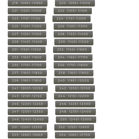
219: 10901-10950
220: 10951-11000
221: 11001-11050
222: 11051-11100
223: 11101-11150
224: 11151-11200
225: 11201-11250
226: 11251-11300
227: 11301-11350
228: 11351-11400
229: 11401-11450
230: 11451-11500
231: 11501-11550
232: 11551-11600
233: 11601-11650
234: 11651-11700
235: 11701-11750
236: 11751-11800
237: 11801-11850
238: 11851-11900
239: 11901-11950
240: 11951-12000
241: 12001-12050
242: 12051-12100
243: 12101-12150
244: 12151-12200
245: 12201-12250
246: 12251-12300
247: 12301-12350
248: 12351-12400
249: 12401-12450
250: 12451-12500
251: 12501-12550
252: 12551-12600
253: 12601-12650
254: 12651-12700