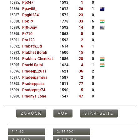
16885
.
Pp347
1593
1
0
16886
.
Ppav05_
1612
26
1
16887
.
Ppgirl284
1572
23
0
16888
.
Ppk19
1778
33
16
16889
.
Pr0-Digy
1592
14
0
16890
.
Pr710
1563
5
0
16891
.
Pra123
1593
2
0
16892
.
Prabath_ud
1614
6
1
16893
.
Prabhat Borah
1600
15
0
16894
.
Prabhav Cherukat
1586
28
0
16895
.
Prachi Rathi
1624
4
1
16896
.
Pradeep_2611
1621
36
2
16897
.
Pradeepameya
1587
2
0
16898
.
Pradeeppaiu
1511
77
0
16899
.
Pradeeprgr74
1590
5
0
16900
.
Pradnya Lone
1547
47
0
ZURÜCK
VOR
STARTSEITE
1: 1-50
2: 51-100
3: 101-150
4: 151-200