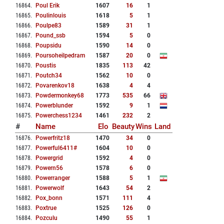
16864
.
Poul Erik
1607
16
1
16865
.
Poulinlouis
1618
5
1
16866
.
Poulpe83
1589
31
1
16867
.
Pound_ssb
1594
5
0
16868
.
Poupsidu
1590
14
0
16869
.
Poursoheilpedram
1587
20
0
16870
.
Poustis
1835
113
42
16871
.
Poutch34
1562
10
0
16872
.
Povarenkov18
1638
4
4
16873
.
Powdermonkey68
1773
535
66
16874
.
Powerblunder
1592
9
1
16875
.
Powerchess1234
1461
232
2
#
Name
Elo
Beauty
Wins
Land
16876
.
Powerfritz18
1470
34
0
16877
.
Powerful6411#
1604
10
0
16878
.
Powergrid
1592
4
0
16879
.
Powern56
1578
6
0
16880
.
Powerranger
1588
5
1
16881
.
Powerwolf
1643
54
2
16882
.
Pox_bonn
1571
111
4
16883
.
Poxtrue
1525
126
0
16884
.
Pozculu
1490
55
1