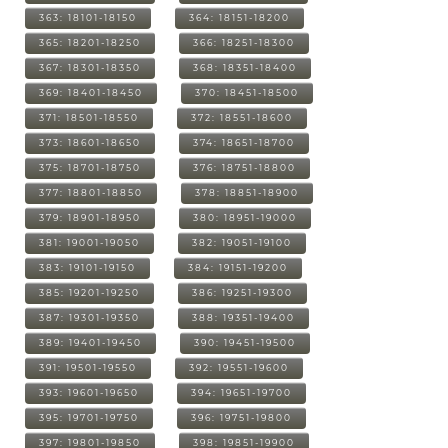
363: 18101-18150
364: 18151-18200
365: 18201-18250
366: 18251-18300
367: 18301-18350
368: 18351-18400
369: 18401-18450
370: 18451-18500
371: 18501-18550
372: 18551-18600
373: 18601-18650
374: 18651-18700
375: 18701-18750
376: 18751-18800
377: 18801-18850
378: 18851-18900
379: 18901-18950
380: 18951-19000
381: 19001-19050
382: 19051-19100
383: 19101-19150
384: 19151-19200
385: 19201-19250
386: 19251-19300
387: 19301-19350
388: 19351-19400
389: 19401-19450
390: 19451-19500
391: 19501-19550
392: 19551-19600
393: 19601-19650
394: 19651-19700
395: 19701-19750
396: 19751-19800
397: 19801-19850
398: 19851-19900