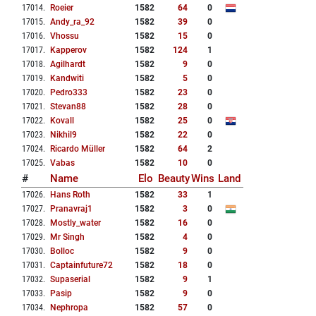
17014
.
Roeier
1582
64
0
17015
.
Andy_ra_92
1582
39
0
17016
.
Vhossu
1582
15
0
17017
.
Kapperov
1582
124
1
17018
.
Agilhardt
1582
9
0
17019
.
Kandwiti
1582
5
0
17020
.
Pedro333
1582
23
0
17021
.
Stevan88
1582
28
0
17022
.
Kovall
1582
25
0
17023
.
Nikhil9
1582
22
0
17024
.
Ricardo Müller
1582
64
2
17025
.
Vabas
1582
10
0
#
Name
Elo
Beauty
Wins
Land
17026
.
Hans Roth
1582
33
1
17027
.
Pranavraj1
1582
3
0
17028
.
Mostly_water
1582
16
0
17029
.
Mr Singh
1582
4
0
17030
.
Bolloc
1582
9
0
17031
.
Captainfuture72
1582
18
0
17032
.
Supaserial
1582
9
1
17033
.
Pasip
1582
9
0
17034
.
Nephropa
1582
57
0