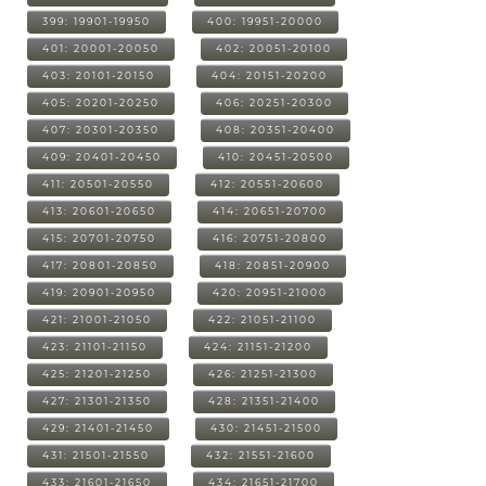
399: 19901-19950
400: 19951-20000
401: 20001-20050
402: 20051-20100
403: 20101-20150
404: 20151-20200
405: 20201-20250
406: 20251-20300
407: 20301-20350
408: 20351-20400
409: 20401-20450
410: 20451-20500
411: 20501-20550
412: 20551-20600
413: 20601-20650
414: 20651-20700
415: 20701-20750
416: 20751-20800
417: 20801-20850
418: 20851-20900
419: 20901-20950
420: 20951-21000
421: 21001-21050
422: 21051-21100
423: 21101-21150
424: 21151-21200
425: 21201-21250
426: 21251-21300
427: 21301-21350
428: 21351-21400
429: 21401-21450
430: 21451-21500
431: 21501-21550
432: 21551-21600
433: 21601-21650
434: 21651-21700