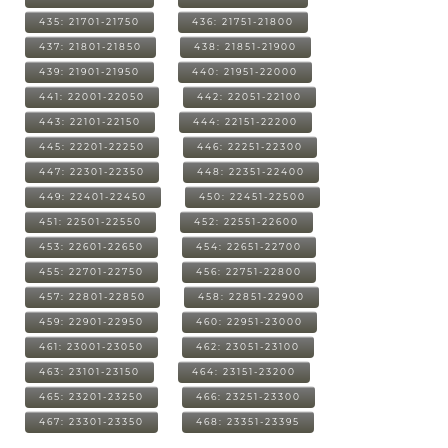
435: 21701-21750
436: 21751-21800
437: 21801-21850
438: 21851-21900
439: 21901-21950
440: 21951-22000
441: 22001-22050
442: 22051-22100
443: 22101-22150
444: 22151-22200
445: 22201-22250
446: 22251-22300
447: 22301-22350
448: 22351-22400
449: 22401-22450
450: 22451-22500
451: 22501-22550
452: 22551-22600
453: 22601-22650
454: 22651-22700
455: 22701-22750
456: 22751-22800
457: 22801-22850
458: 22851-22900
459: 22901-22950
460: 22951-23000
461: 23001-23050
462: 23051-23100
463: 23101-23150
464: 23151-23200
465: 23201-23250
466: 23251-23300
467: 23301-23350
468: 23351-23395