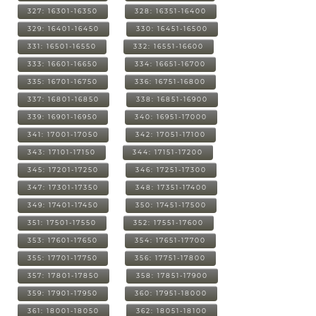
327: 16301-16350
328: 16351-16400
329: 16401-16450
330: 16451-16500
331: 16501-16550
332: 16551-16600
333: 16601-16650
334: 16651-16700
335: 16701-16750
336: 16751-16800
337: 16801-16850
338: 16851-16900
339: 16901-16950
340: 16951-17000
341: 17001-17050
342: 17051-17100
343: 17101-17150
344: 17151-17200
345: 17201-17250
346: 17251-17300
347: 17301-17350
348: 17351-17400
349: 17401-17450
350: 17451-17500
351: 17501-17550
352: 17551-17600
353: 17601-17650
354: 17651-17700
355: 17701-17750
356: 17751-17800
357: 17801-17850
358: 17851-17900
359: 17901-17950
360: 17951-18000
361: 18001-18050
362: 18051-18100