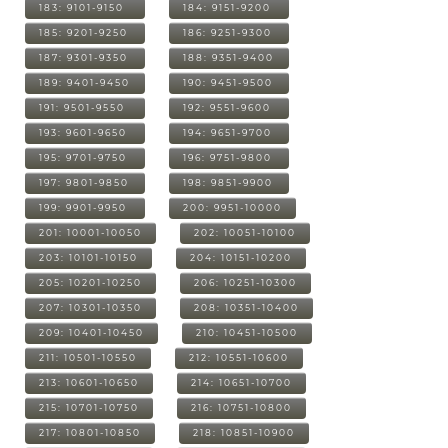
183: 9101-9150
184: 9151-9200
185: 9201-9250
186: 9251-9300
187: 9301-9350
188: 9351-9400
189: 9401-9450
190: 9451-9500
191: 9501-9550
192: 9551-9600
193: 9601-9650
194: 9651-9700
195: 9701-9750
196: 9751-9800
197: 9801-9850
198: 9851-9900
199: 9901-9950
200: 9951-10000
201: 10001-10050
202: 10051-10100
203: 10101-10150
204: 10151-10200
205: 10201-10250
206: 10251-10300
207: 10301-10350
208: 10351-10400
209: 10401-10450
210: 10451-10500
211: 10501-10550
212: 10551-10600
213: 10601-10650
214: 10651-10700
215: 10701-10750
216: 10751-10800
217: 10801-10850
218: 10851-10900