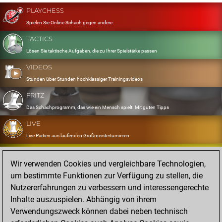
PLAYCHESS
Spielen Sie Online Schach gegen andere
TACTICS
Lösen Sie taktische Aufgaben, die zu Ihrer Spielstärke passen
VIDEOS
Stunden über Stunden hochklassiger Trainingsvideos
FRITZ
Das Schachprogramm, das wie ein Mensch spielt. Mit guten Tipps
LIVE
Live Partien aus laufenden Großmeisterturnieren
OPENINGS
Wir verwenden Cookies und vergleichbare Technologien,
Erfassen und Üben Sie Ihr Eröffnungsrepertoire
um bestimmte Funktionen zur Verfügung zu stellen, die
DATABASE
Nutzererfahrungen zu verbessern und interessengerechte
Acht Millionen starke Partien
Inhalte auszuspielen. Abhängig von ihrem
MYGAMES
Verwendungszweck können dabei neben technisch
Speichern und analysieren Sie eigene Partien in der Cloud