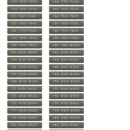
147: 7301-7350
148: 7351-7400
149: 7401-7450
150: 7451-7500
151: 7501-7550
152: 7551-7600
153: 7601-7650
154: 7651-7700
155: 7701-7750
156: 7751-7800
157: 7801-7850
158: 7851-7900
159: 7901-7950
160: 7951-8000
161: 8001-8050
162: 8051-8100
163: 8101-8150
164: 8151-8200
165: 8201-8250
166: 8251-8300
167: 8301-8350
168: 8351-8400
169: 8401-8450
170: 8451-8500
171: 8501-8550
172: 8551-8600
173: 8601-8650
174: 8651-8700
175: 8701-8750
176: 8751-8800
177: 8801-8850
178: 8851-8900
179: 8901-8950
180: 8951-9000
181: 9001-9050
182: 9051-9100