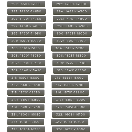
291: 14501-14550
292: 14551-14600
293: 14601-14650
294: 14651-14700
295: 14701-14750
296: 14751-14800
297: 14801-14850
298: 14851-14900
299: 14901-14950
300: 14951-15000
301: 15001-15050
302: 15051-15100
303: 15101-15150
304: 15151-15200
305: 15201-15250
306: 15251-15300
307: 15301-15350
308: 15351-15400
309: 15401-15450
310: 15451-15500
311: 15501-15550
312: 15551-15600
313: 15601-15650
314: 15651-15700
315: 15701-15750
316: 15751-15800
317: 15801-15850
318: 15851-15900
319: 15901-15950
320: 15951-16000
321: 16001-16050
322: 16051-16100
323: 16101-16150
324: 16151-16200
325: 16201-16250
326: 16251-16300