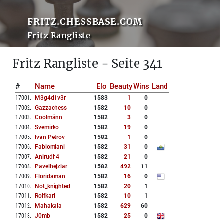
FRITZ.CHESSBASE.COM
Fritz Rangliste
Fritz Rangliste - Seite 341
#
Name
Elo
Beauty
Wins
Land
17001
.
M3g4d1v3r
1583
1
0
17002
.
Gazzachess
1582
10
0
17003
.
Coolmänn
1582
3
0
17004
.
Svemirko
1582
19
0
17005
.
Ivan Petrov
1582
1
0
17006
.
Fabiomiani
1582
31
0
17007
.
Anirudh4
1582
21
0
17008
.
Pavelhejzlar
1582
492
11
17009
.
Floridaman
1582
16
0
17010
.
Not_knighted
1582
20
1
17011
.
Rolfkarl
1582
10
1
17012
.
Mahakala
1582
629
60
17013
.
J0mb
1582
25
0