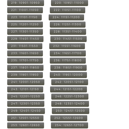
219: 10901-10950
220: 10951-11000
221: 11001-11050
222: 11051-11100
223: 11101-11150
224: 11151-11200
225: 11201-11250
226: 11251-11300
227: 11301-11350
228: 11351-11400
229: 11401-11450
230: 11451-11500
231: 11501-11550
232: 11551-11600
233: 11601-11650
234: 11651-11700
235: 11701-11750
236: 11751-11800
237: 11801-11850
238: 11851-11900
239: 11901-11950
240: 11951-12000
241: 12001-12050
242: 12051-12100
243: 12101-12150
244: 12151-12200
245: 12201-12250
246: 12251-12300
247: 12301-12350
248: 12351-12400
249: 12401-12450
250: 12451-12500
251: 12501-12550
252: 12551-12600
253: 12601-12650
254: 12651-12700