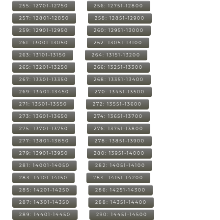
255: 12701-12750
256: 12751-12800
257: 12801-12850
258: 12851-12900
259: 12901-12950
260: 12951-13000
261: 13001-13050
262: 13051-13100
263: 13101-13150
264: 13151-13200
265: 13201-13250
266: 13251-13300
267: 13301-13350
268: 13351-13400
269: 13401-13450
270: 13451-13500
271: 13501-13550
272: 13551-13600
273: 13601-13650
274: 13651-13700
275: 13701-13750
276: 13751-13800
277: 13801-13850
278: 13851-13900
279: 13901-13950
280: 13951-14000
281: 14001-14050
282: 14051-14100
283: 14101-14150
284: 14151-14200
285: 14201-14250
286: 14251-14300
287: 14301-14350
288: 14351-14400
289: 14401-14450
290: 14451-14500