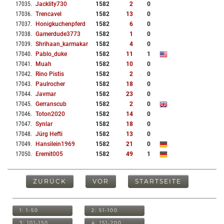
17035
.
Jacklity730
1582
2
0
17036
.
Trencavel
1582
13
0
17037
.
Honigkuchenpferd
1582
6
0
17038
.
Gamerdude3773
1582
1
0
17039
.
Shrihaan_karmakar
1582
4
0
17040
.
Pablo_duke
1582
11
1
17041
.
Muah
1582
10
0
17042
.
Rino Pistis
1582
2
0
17043
.
Paulrocher
1582
18
0
17044
.
Javmar
1582
23
0
17045
.
Gerranscub
1582
2
0
17046
.
Toton2020
1582
14
0
17047
.
Synlar
1582
18
0
17048
.
Jürg Hefti
1582
13
0
17049
.
Hansilein1969
1582
21
0
17050
.
Eremit005
1582
49
1
ZURÜCK
VOR
STARTSEITE
1: 1-50
2: 51-100
3: 101-150
4: 151-200