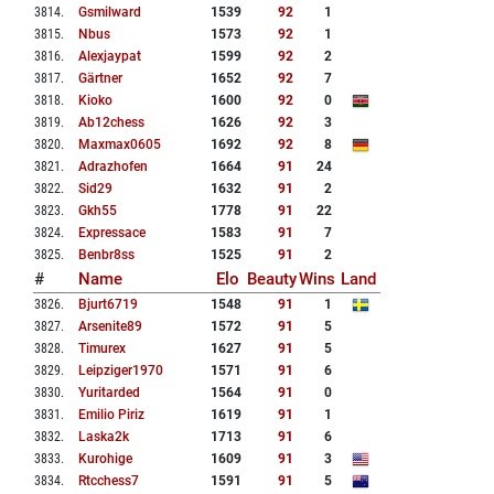
3814
.
Gsmilward
1539
92
1
3815
.
Nbus
1573
92
1
3816
.
Alexjaypat
1599
92
2
3817
.
Gärtner
1652
92
7
3818
.
Kioko
1600
92
0
3819
.
Ab12chess
1626
92
3
3820
.
Maxmax0605
1692
92
8
3821
.
Adrazhofen
1664
91
24
3822
.
Sid29
1632
91
2
3823
.
Gkh55
1778
91
22
3824
.
Expressace
1583
91
7
3825
.
Benbr8ss
1525
91
2
#
Name
Elo
Beauty
Wins
Land
3826
.
Bjurt6719
1548
91
1
3827
.
Arsenite89
1572
91
5
3828
.
Timurex
1627
91
5
3829
.
Leipziger1970
1571
91
6
3830
.
Yuritarded
1564
91
0
3831
.
Emilio Piriz
1619
91
1
3832
.
Laska2k
1713
91
6
3833
.
Kurohige
1609
91
3
3834
.
Rtcchess7
1591
91
5