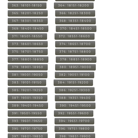
363: 18101-18150
364: 18151-18200
365: 18201-18250
366: 18251-18300
367: 18301-18350
368: 18351-18400
369: 18401-18450
370: 18451-18500
371: 18501-18550
372: 18551-18600
373: 18601-18650
374: 18651-18700
375: 18701-18750
376: 18751-18800
377: 18801-18850
378: 18851-18900
379: 18901-18950
380: 18951-19000
381: 19001-19050
382: 19051-19100
383: 19101-19150
384: 19151-19200
385: 19201-19250
386: 19251-19300
387: 19301-19350
388: 19351-19400
389: 19401-19450
390: 19451-19500
391: 19501-19550
392: 19551-19600
393: 19601-19650
394: 19651-19700
395: 19701-19750
396: 19751-19800
397: 19801-19850
398: 19851-19900