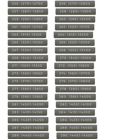
255: 12701-12750
256: 12751-12800
257: 12801-12850
258: 12851-12900
259: 12901-12950
260: 12951-13000
261: 13001-13050
262: 13051-13100
263: 13101-13150
264: 13151-13200
265: 13201-13250
266: 13251-13300
267: 13301-13350
268: 13351-13400
269: 13401-13450
270: 13451-13500
271: 13501-13550
272: 13551-13600
273: 13601-13650
274: 13651-13700
275: 13701-13750
276: 13751-13800
277: 13801-13850
278: 13851-13900
279: 13901-13950
280: 13951-14000
281: 14001-14050
282: 14051-14100
283: 14101-14150
284: 14151-14200
285: 14201-14250
286: 14251-14300
287: 14301-14350
288: 14351-14400
289: 14401-14450
290: 14451-14500