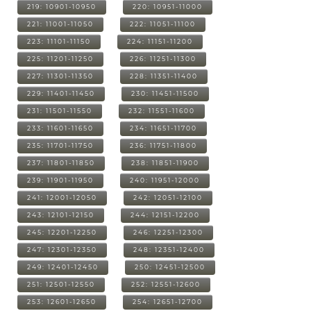
219: 10901-10950
220: 10951-11000
221: 11001-11050
222: 11051-11100
223: 11101-11150
224: 11151-11200
225: 11201-11250
226: 11251-11300
227: 11301-11350
228: 11351-11400
229: 11401-11450
230: 11451-11500
231: 11501-11550
232: 11551-11600
233: 11601-11650
234: 11651-11700
235: 11701-11750
236: 11751-11800
237: 11801-11850
238: 11851-11900
239: 11901-11950
240: 11951-12000
241: 12001-12050
242: 12051-12100
243: 12101-12150
244: 12151-12200
245: 12201-12250
246: 12251-12300
247: 12301-12350
248: 12351-12400
249: 12401-12450
250: 12451-12500
251: 12501-12550
252: 12551-12600
253: 12601-12650
254: 12651-12700