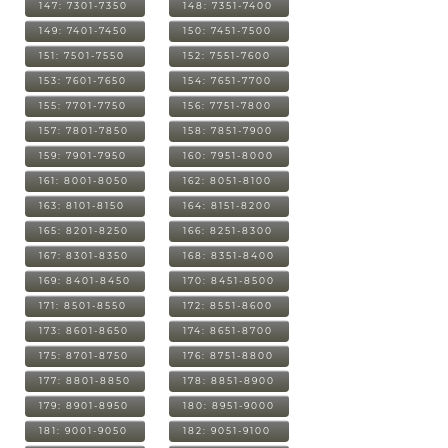
147: 7301-7350
148: 7351-7400
149: 7401-7450
150: 7451-7500
151: 7501-7550
152: 7551-7600
153: 7601-7650
154: 7651-7700
155: 7701-7750
156: 7751-7800
157: 7801-7850
158: 7851-7900
159: 7901-7950
160: 7951-8000
161: 8001-8050
162: 8051-8100
163: 8101-8150
164: 8151-8200
165: 8201-8250
166: 8251-8300
167: 8301-8350
168: 8351-8400
169: 8401-8450
170: 8451-8500
171: 8501-8550
172: 8551-8600
173: 8601-8650
174: 8651-8700
175: 8701-8750
176: 8751-8800
177: 8801-8850
178: 8851-8900
179: 8901-8950
180: 8951-9000
181: 9001-9050
182: 9051-9100