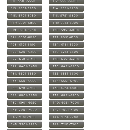
111: 5501-5550
112: 5551-5600
113: 5601-5650
114: 5651-5700
115: 5701-5750
116: 5751-5800
117: 5801-5850
118: 5851-5900
119: 5901-5950
120: 5951-6000
121: 6001-6050
122: 6051-6100
123: 6101-6150
124: 6151-6200
125: 6201-6250
126: 6251-6300
127: 6301-6350
128: 6351-6400
129: 6401-6450
130: 6451-6500
131: 6501-6550
132: 6551-6600
133: 6601-6650
134: 6651-6700
135: 6701-6750
136: 6751-6800
137: 6801-6850
138: 6851-6900
139: 6901-6950
140: 6951-7000
141: 7001-7050
142: 7051-7100
143: 7101-7150
144: 7151-7200
145: 7201-7250
146: 7251-7300