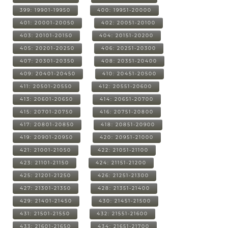
399: 19901-19950
400: 19951-20000
401: 20001-20050
402: 20051-20100
403: 20101-20150
404: 20151-20200
405: 20201-20250
406: 20251-20300
407: 20301-20350
408: 20351-20400
409: 20401-20450
410: 20451-20500
411: 20501-20550
412: 20551-20600
413: 20601-20650
414: 20651-20700
415: 20701-20750
416: 20751-20800
417: 20801-20850
418: 20851-20900
419: 20901-20950
420: 20951-21000
421: 21001-21050
422: 21051-21100
423: 21101-21150
424: 21151-21200
425: 21201-21250
426: 21251-21300
427: 21301-21350
428: 21351-21400
429: 21401-21450
430: 21451-21500
431: 21501-21550
432: 21551-21600
433: 21601-21650
434: 21651-21700