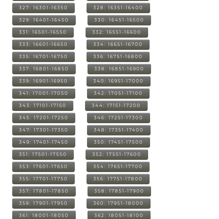
327: 16301-16350
328: 16351-16400
329: 16401-16450
330: 16451-16500
331: 16501-16550
332: 16551-16600
333: 16601-16650
334: 16651-16700
335: 16701-16750
336: 16751-16800
337: 16801-16850
338: 16851-16900
339: 16901-16950
340: 16951-17000
341: 17001-17050
342: 17051-17100
343: 17101-17150
344: 17151-17200
345: 17201-17250
346: 17251-17300
347: 17301-17350
348: 17351-17400
349: 17401-17450
350: 17451-17500
351: 17501-17550
352: 17551-17600
353: 17601-17650
354: 17651-17700
355: 17701-17750
356: 17751-17800
357: 17801-17850
358: 17851-17900
359: 17901-17950
360: 17951-18000
361: 18001-18050
362: 18051-18100