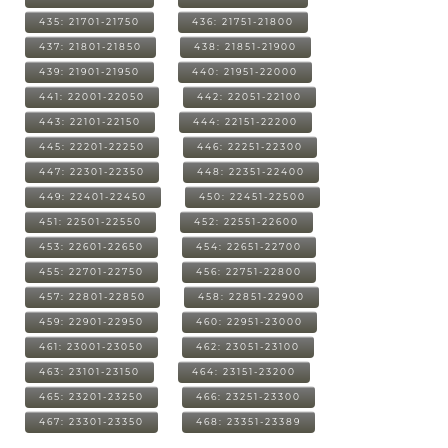
435: 21701-21750
436: 21751-21800
437: 21801-21850
438: 21851-21900
439: 21901-21950
440: 21951-22000
441: 22001-22050
442: 22051-22100
443: 22101-22150
444: 22151-22200
445: 22201-22250
446: 22251-22300
447: 22301-22350
448: 22351-22400
449: 22401-22450
450: 22451-22500
451: 22501-22550
452: 22551-22600
453: 22601-22650
454: 22651-22700
455: 22701-22750
456: 22751-22800
457: 22801-22850
458: 22851-22900
459: 22901-22950
460: 22951-23000
461: 23001-23050
462: 23051-23100
463: 23101-23150
464: 23151-23200
465: 23201-23250
466: 23251-23300
467: 23301-23350
468: 23351-23389