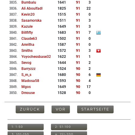
3835
.
Bumbalu
1641
91
3
3836
.
Ali Aboulfadl
1825
91
22
3837
.
Kevin20
1515
91
0
3838
.
Sasamorska
1511
91
3
3839
.
Kazule
1649
91
3
3840
.
Billfifty
1683
91
7
3841
.
Claude63
1502
91
0
3842
.
Amritha
1587
91
0
3843
.
Smiths
1572
91
3
3844
.
Yoyochessbase32
1622
91
1
3845
.
Sevog
1644
91
2
3846
.
Barryzzz
1524
90
2
3847
.
S_m_s
1680
90
6
3848
.
Madosa58
1593
90
4
3849
.
Mgos
1649
90
17
3850
.
Dmouse
1528
90
0
ZURÜCK
VOR
STARTSEITE
1: 1-50
2: 51-100
3: 101-150
4: 151-200