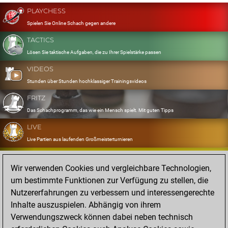
PLAYCHESS
Spielen Sie Online Schach gegen andere
TACTICS
Lösen Sie taktische Aufgaben, die zu Ihrer Spielstärke passen
VIDEOS
Stunden über Stunden hochklassiger Trainingsvideos
FRITZ
Das Schachprogramm, das wie ein Mensch spielt. Mit guten Tipps
LIVE
Live Partien aus laufenden Großmeisterturnieren
OPENINGS
Wir verwenden Cookies und vergleichbare Technologien,
Erfassen und Üben Sie Ihr Eröffnungsrepertoire
um bestimmte Funktionen zur Verfügung zu stellen, die
DATABASE
Nutzererfahrungen zu verbessern und interessengerechte
Acht Millionen starke Partien
Inhalte auszuspielen. Abhängig von ihrem
MYGAMES
Verwendungszweck können dabei neben technisch
Speichern und analysieren Sie eigene Partien in der Cloud