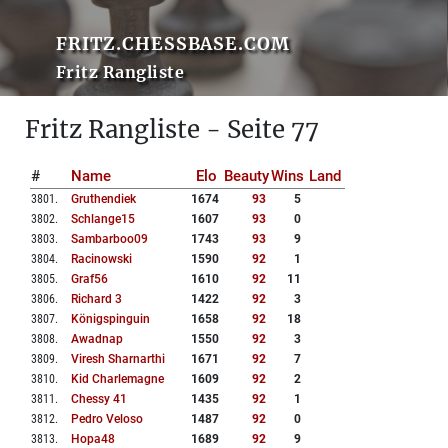
FRITZ.CHESSBASE.COM
Fritz Rangliste
Fritz Rangliste - Seite 77
#
Name
Elo
Beauty
Wins
Land
3801
.
Gruthendiek
1674
93
5
3802
.
Schlange15
1607
93
0
3803
.
Sambarboo09
1743
93
9
3804
.
Racinowski
1590
92
1
3805
.
Graf56
1610
92
11
3806
.
Richard 3
1422
92
3
3807
.
Königspinguin
1658
92
18
3808
.
Awadnap
1550
92
3
3809
.
Viresh Sharnarthi
1671
92
7
3810
.
Kid Charlemagne
1609
92
2
3811
.
Chessy 41
1435
92
1
3812
.
Pedro Veloso
1487
92
0
3813
.
Hopa48
1689
92
9