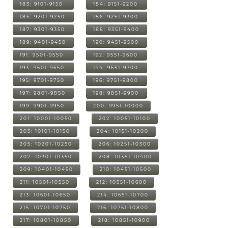
183: 9101-9150
184: 9151-9200
185: 9201-9250
186: 9251-9300
187: 9301-9350
188: 9351-9400
189: 9401-9450
190: 9451-9500
191: 9501-9550
192: 9551-9600
193: 9601-9650
194: 9651-9700
195: 9701-9750
196: 9751-9800
197: 9801-9850
198: 9851-9900
199: 9901-9950
200: 9951-10000
201: 10001-10050
202: 10051-10100
203: 10101-10150
204: 10151-10200
205: 10201-10250
206: 10251-10300
207: 10301-10350
208: 10351-10400
209: 10401-10450
210: 10451-10500
211: 10501-10550
212: 10551-10600
213: 10601-10650
214: 10651-10700
215: 10701-10750
216: 10751-10800
217: 10801-10850
218: 10851-10900