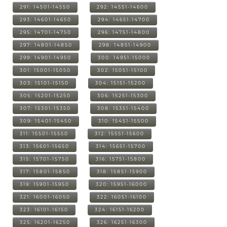
291: 14501-14550
292: 14551-14600
293: 14601-14650
294: 14651-14700
295: 14701-14750
296: 14751-14800
297: 14801-14850
298: 14851-14900
299: 14901-14950
300: 14951-15000
301: 15001-15050
302: 15051-15100
303: 15101-15150
304: 15151-15200
305: 15201-15250
306: 15251-15300
307: 15301-15350
308: 15351-15400
309: 15401-15450
310: 15451-15500
311: 15501-15550
312: 15551-15600
313: 15601-15650
314: 15651-15700
315: 15701-15750
316: 15751-15800
317: 15801-15850
318: 15851-15900
319: 15901-15950
320: 15951-16000
321: 16001-16050
322: 16051-16100
323: 16101-16150
324: 16151-16200
325: 16201-16250
326: 16251-16300