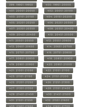
399: 19901-19950
400: 19951-20000
401: 20001-20050
402: 20051-20100
403: 20101-20150
404: 20151-20200
405: 20201-20250
406: 20251-20300
407: 20301-20350
408: 20351-20400
409: 20401-20450
410: 20451-20500
411: 20501-20550
412: 20551-20600
413: 20601-20650
414: 20651-20700
415: 20701-20750
416: 20751-20800
417: 20801-20850
418: 20851-20900
419: 20901-20950
420: 20951-21000
421: 21001-21050
422: 21051-21100
423: 21101-21150
424: 21151-21200
425: 21201-21250
426: 21251-21300
427: 21301-21350
428: 21351-21400
429: 21401-21450
430: 21451-21500
431: 21501-21550
432: 21551-21600
433: 21601-21650
434: 21651-21700