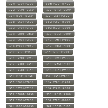
327: 16301-16350
328: 16351-16400
329: 16401-16450
330: 16451-16500
331: 16501-16550
332: 16551-16600
333: 16601-16650
334: 16651-16700
335: 16701-16750
336: 16751-16800
337: 16801-16850
338: 16851-16900
339: 16901-16950
340: 16951-17000
341: 17001-17050
342: 17051-17100
343: 17101-17150
344: 17151-17200
345: 17201-17250
346: 17251-17300
347: 17301-17350
348: 17351-17400
349: 17401-17450
350: 17451-17500
351: 17501-17550
352: 17551-17600
353: 17601-17650
354: 17651-17700
355: 17701-17750
356: 17751-17800
357: 17801-17850
358: 17851-17900
359: 17901-17950
360: 17951-18000
361: 18001-18050
362: 18051-18100