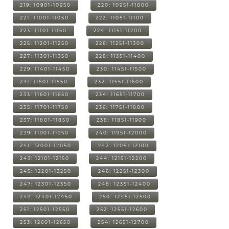
219: 10901-10950
220: 10951-11000
221: 11001-11050
222: 11051-11100
223: 11101-11150
224: 11151-11200
225: 11201-11250
226: 11251-11300
227: 11301-11350
228: 11351-11400
229: 11401-11450
230: 11451-11500
231: 11501-11550
232: 11551-11600
233: 11601-11650
234: 11651-11700
235: 11701-11750
236: 11751-11800
237: 11801-11850
238: 11851-11900
239: 11901-11950
240: 11951-12000
241: 12001-12050
242: 12051-12100
243: 12101-12150
244: 12151-12200
245: 12201-12250
246: 12251-12300
247: 12301-12350
248: 12351-12400
249: 12401-12450
250: 12451-12500
251: 12501-12550
252: 12551-12600
253: 12601-12650
254: 12651-12700