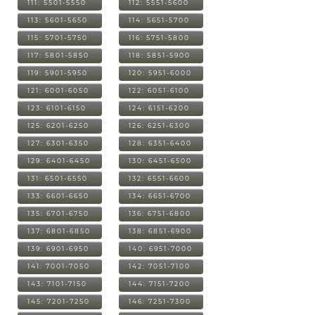
111: 5501-5550
112: 5551-5600
113: 5601-5650
114: 5651-5700
115: 5701-5750
116: 5751-5800
117: 5801-5850
118: 5851-5900
119: 5901-5950
120: 5951-6000
121: 6001-6050
122: 6051-6100
123: 6101-6150
124: 6151-6200
125: 6201-6250
126: 6251-6300
127: 6301-6350
128: 6351-6400
129: 6401-6450
130: 6451-6500
131: 6501-6550
132: 6551-6600
133: 6601-6650
134: 6651-6700
135: 6701-6750
136: 6751-6800
137: 6801-6850
138: 6851-6900
139: 6901-6950
140: 6951-7000
141: 7001-7050
142: 7051-7100
143: 7101-7150
144: 7151-7200
145: 7201-7250
146: 7251-7300