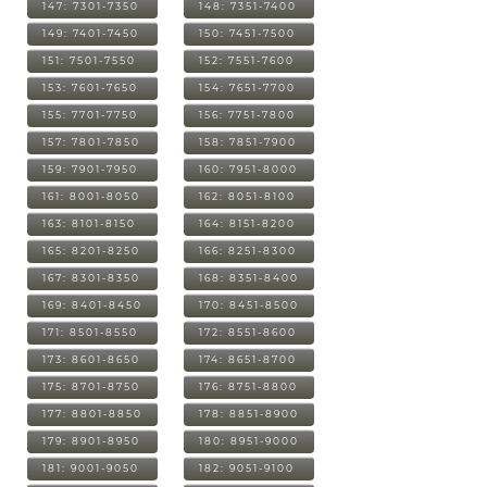
147: 7301-7350
148: 7351-7400
149: 7401-7450
150: 7451-7500
151: 7501-7550
152: 7551-7600
153: 7601-7650
154: 7651-7700
155: 7701-7750
156: 7751-7800
157: 7801-7850
158: 7851-7900
159: 7901-7950
160: 7951-8000
161: 8001-8050
162: 8051-8100
163: 8101-8150
164: 8151-8200
165: 8201-8250
166: 8251-8300
167: 8301-8350
168: 8351-8400
169: 8401-8450
170: 8451-8500
171: 8501-8550
172: 8551-8600
173: 8601-8650
174: 8651-8700
175: 8701-8750
176: 8751-8800
177: 8801-8850
178: 8851-8900
179: 8901-8950
180: 8951-9000
181: 9001-9050
182: 9051-9100