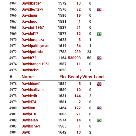
4964
.
Davidkistler
1572
13
0
4965
.
Davidlevitsky
1570
82
0
4966
.
Davidmur
1586
19
0
4967
.
Davidngo
1581
1
0
4968
.
Davidoff1967
1537
51
0
4969
.
Davidol17
1577
12
0
4970
.
Davidoropeza
1623
3
1
4971
.
Davidpalfreyman
1619
54
1
4972
.
Davidpotesta
1783
239
24
4973
.
Davidr72
1164
530903
50
4974
.
Davidrangel1951
1587
11
0
4975
.
Davidreisc
1623
3
1
#
Name
Elo
Beauty
Wins
Land
4976
.
Davidrice41
1582
5
1
4977
.
Davidsullivan
1580
10
0
4978
.
Davidvdb
1631
144
2
4979
.
Daviid74
1581
2
0
4980
.
Davilton
1464
122
0
4981
.
Davipl10
1605
21
0
4982
.
Davisalah
1574
14
0
4983
.
Davitscherl
1565
1
0
4984
.
Davk
1642
10
2