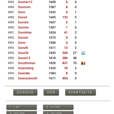
4985
.
Davmar13
1608
6
0
4986
.
Davnorm
1587
8
0
4987
.
Davo
1622
6
1
4988
.
Davod
1605
133
5
4989
.
Davohn
1607
5
1
4990
.
Davoire
1587
1
0
4991
.
Davolivier
1624
41
2
4992
.
Davout
1572
9
0
4993
.
Davrr
1580
6
0
4994
.
Davut8
1611
13
2
4995
.
Davy58
1843
300
27
4996
.
Davyd12
1818
386
48
4997
.
Davythomas
1820
831
70
4998
.
Dawnrising
1525
78
2
4999
.
Dawolke
1583
8
0
5000
.
Dawsonbooth
1671
454
0
ZURÜCK
VOR
STARTSEITE
1: 1-50
2: 51-100
3: 101-150
4: 151-200