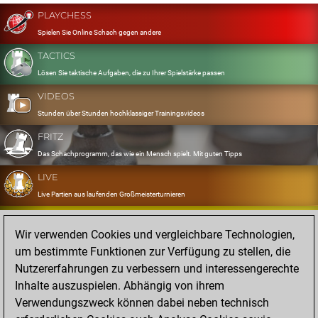
PLAYCHESS
Spielen Sie Online Schach gegen andere
TACTICS
Lösen Sie taktische Aufgaben, die zu Ihrer Spielstärke passen
VIDEOS
Stunden über Stunden hochklassiger Trainingsvideos
FRITZ
Das Schachprogramm, das wie ein Mensch spielt. Mit guten Tipps
LIVE
Live Partien aus laufenden Großmeisterturnieren
OPENINGS
Wir verwenden Cookies und vergleichbare Technologien,
Erfassen und Üben Sie Ihr Eröffnungsrepertoire
um bestimmte Funktionen zur Verfügung zu stellen, die
DATABASE
Nutzererfahrungen zu verbessern und interessengerechte
Acht Millionen starke Partien
Inhalte auszuspielen. Abhängig von ihrem
MYGAMES
Verwendungszweck können dabei neben technisch
Speichern und analysieren Sie eigene Partien in der Cloud