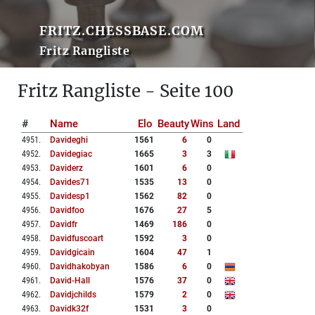
FRITZ.CHESSBASE.COM
Fritz Rangliste
Fritz Rangliste - Seite 100
#
Name
Elo
Beauty
Wins
Land
4951
.
Davideghi
1561
6
0
4952
.
Davidegiac
1665
3
3
4953
.
Daviderz
1601
6
0
4954
.
Davides71
1535
13
0
4955
.
Davidesp1
1562
82
0
4956
.
Davidfoo
1676
27
5
4957
.
Davidfr
1469
186
0
4958
.
Davidfuscoart
1592
3
0
4959
.
Davidgicain
1604
47
1
4960
.
Davidhakobyan
1586
6
0
4961
.
David-Hall
1576
37
0
4962
.
Davidjchilds
1579
2
0
4963
.
Davidk32f
1531
3
0