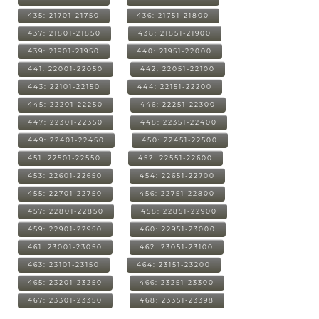
435: 21701-21750
436: 21751-21800
437: 21801-21850
438: 21851-21900
439: 21901-21950
440: 21951-22000
441: 22001-22050
442: 22051-22100
443: 22101-22150
444: 22151-22200
445: 22201-22250
446: 22251-22300
447: 22301-22350
448: 22351-22400
449: 22401-22450
450: 22451-22500
451: 22501-22550
452: 22551-22600
453: 22601-22650
454: 22651-22700
455: 22701-22750
456: 22751-22800
457: 22801-22850
458: 22851-22900
459: 22901-22950
460: 22951-23000
461: 23001-23050
462: 23051-23100
463: 23101-23150
464: 23151-23200
465: 23201-23250
466: 23251-23300
467: 23301-23350
468: 23351-23398