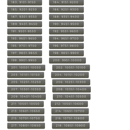
183: 9101-9150
184: 9151-9200
185: 9201-9250
186: 9251-9300
187: 9301-9350
188: 9351-9400
189: 9401-9450
190: 9451-9500
191: 9501-9550
192: 9551-9600
193: 9601-9650
194: 9651-9700
195: 9701-9750
196: 9751-9800
197: 9801-9850
198: 9851-9900
199: 9901-9950
200: 9951-10000
201: 10001-10050
202: 10051-10100
203: 10101-10150
204: 10151-10200
205: 10201-10250
206: 10251-10300
207: 10301-10350
208: 10351-10400
209: 10401-10450
210: 10451-10500
211: 10501-10550
212: 10551-10600
213: 10601-10650
214: 10651-10700
215: 10701-10750
216: 10751-10800
217: 10801-10850
218: 10851-10900