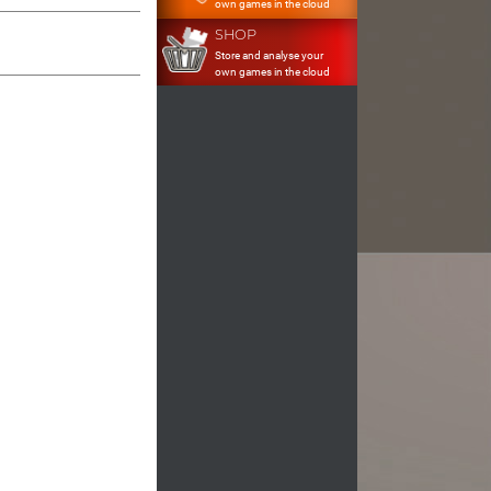
own games in the cloud
SHOP
Store and analyse your
own games in the cloud