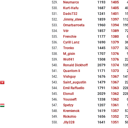
529
.
Neumarcx
1193
1405
530
.
Kurt-Hafu
1687
1405
4
531
.
Dado732
1241
1401
1
532
.
Jimmy_stew
1859
1397
11
533
.
Omarbarroeta
1960
1394
19
534
.
Vdr
1857
1389
7
535
.
Frenchie
1177
1380
536
.
Cyrill Lanz
1690
1379
3
537
.
Tronko
1445
1377
3
538
.
M_gisin
1707
1376
539
.
Wolf41
1508
1376
2
540
.
Ronald Dickhoff
2079
1374
13
541
.
Quantom Ii
1171
1373
542
.
Vishguy
1676
1367
14
543
.
Saint_augustin
1479
1367
2
544
.
Emil Raffaello
1791
1363
22
545
.
Elonull
2029
1362
22
546
.
Yousseft
1338
1362
547
.
Spetzy
1207
1361
548
.
Kremienok
1619
1357
5
549
.
Rickohio
1656
1352
7
550
.
Jlly328
1641
1351
5