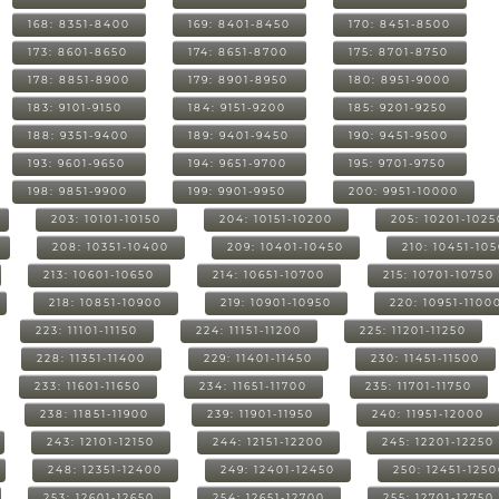
168: 8351-8400
169: 8401-8450
170: 8451-8500
173: 8601-8650
174: 8651-8700
175: 8701-8750
178: 8851-8900
179: 8901-8950
180: 8951-9000
183: 9101-9150
184: 9151-9200
185: 9201-9250
188: 9351-9400
189: 9401-9450
190: 9451-9500
193: 9601-9650
194: 9651-9700
195: 9701-9750
198: 9851-9900
199: 9901-9950
200: 9951-10000
203: 10101-10150
204: 10151-10200
205: 10201-1025
208: 10351-10400
209: 10401-10450
210: 10451-10
213: 10601-10650
214: 10651-10700
215: 10701-10750
218: 10851-10900
219: 10901-10950
220: 10951-1100
223: 11101-11150
224: 11151-11200
225: 11201-11250
228: 11351-11400
229: 11401-11450
230: 11451-11500
233: 11601-11650
234: 11651-11700
235: 11701-11750
238: 11851-11900
239: 11901-11950
240: 11951-12000
243: 12101-12150
244: 12151-12200
245: 12201-12250
248: 12351-12400
249: 12401-12450
250: 12451-125
253: 12601-12650
254: 12651-12700
255: 12701-12750