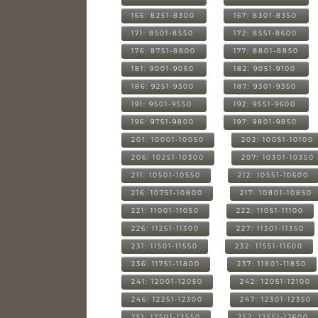
166: 8251-8300
167: 8301-8350
171: 8501-8550
172: 8551-8600
176: 8751-8800
177: 8801-8850
181: 9001-9050
182: 9051-9100
186: 9251-9300
187: 9301-9350
191: 9501-9550
192: 9551-9600
196: 9751-9800
197: 9801-9850
201: 10001-10050
202: 10051-10100
206: 10251-10300
207: 10301-10350
211: 10501-10550
212: 10551-10600
216: 10751-10800
217: 10801-10850
221: 11001-11050
222: 11051-11100
226: 11251-11300
227: 11301-11350
231: 11501-11550
232: 11551-11600
236: 11751-11800
237: 11801-11850
241: 12001-12050
242: 12051-12100
246: 12251-12300
247: 12301-12350
251: 12501-12550
252: 12551-12600