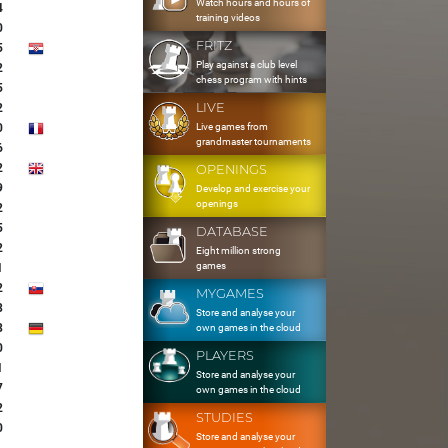
Watch hours and hours of
4
training videos
0
FRITZ
5
Play against a club level
2
chess program with hints
5
LIVE
2
Live games from
0
grandmaster tournaments
6
2
OPENINGS
9
Develop and exercise your
openings
2
5
DATABASE
2
Eight million strong
games
1
2
MYGAMES
8
Store and analyse your
8
own games in the cloud
0
PLAYERS
1
Store and analyse your
7
own games in the cloud
2
STUDIES
0
Store and analyse your