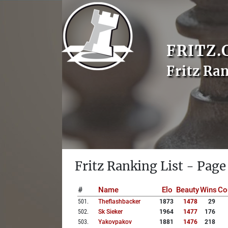
FRITZ.
Fritz Ra
Fritz Ranking List - Page
#
Name
Elo
Beauty
Wins
Co
501
.
Theflashbacker
1873
1478
29
502
.
Sk Sieker
1964
1477
176
503
.
Yakovpakov
1881
1476
218