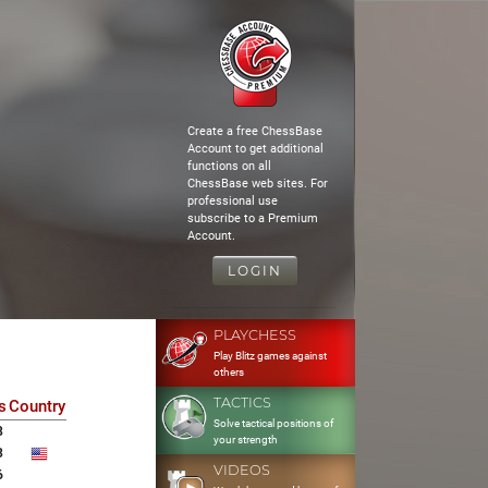
Create a free ChessBase
Account to get additional
functions on all
ChessBase web sites. For
professional use
subscribe to a Premium
Account.
LOGIN
PLAYCHESS
Play Blitz games against
others
TACTICS
s
Country
Solve tactical positions of
8
your strength
3
VIDEOS
6