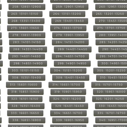
258: 12851-12900
259: 12901-12950
260: 12951-1300
263: 13101-13150
264: 13151-13200
265: 13201-13250
268: 13351-13400
269: 13401-13450
270: 13451-1350
273: 13601-13650
274: 13651-13700
275: 13701-13750
278: 13851-13900
279: 13901-13950
280: 13951-1400
283: 14101-14150
284: 14151-14200
285: 14201-1425
288: 14351-14400
289: 14401-14450
290: 14451-14
293: 14601-14650
294: 14651-14700
295: 14701-1475
298: 14851-14900
299: 14901-14950
300: 14951-15
303: 15101-15150
304: 15151-15200
305: 15201-15250
308: 15351-15400
309: 15401-15450
310: 15451-1550
313: 15601-15650
314: 15651-15700
315: 15701-15750
318: 15851-15900
319: 15901-15950
320: 15951-16000
323: 16101-16150
324: 16151-16200
325: 16201-16250
328: 16351-16400
329: 16401-16450
330: 16451-1650
333: 16601-16650
334: 16651-16700
335: 16701-16750
338: 16851-16900
339: 16901-16950
340: 16951-1700