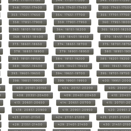
343: 17101-17150
344: 17151-17200
345: 17201-17250
348: 17351-17400
349: 17401-17450
350: 17451-1750
353: 17601-17650
354: 17651-17700
355: 17701-17750
358: 17851-17900
359: 17901-17950
360: 17951-1800
363: 18101-18150
364: 18151-18200
365: 18201-1825
368: 18351-18400
369: 18401-18450
370: 18451-185
373: 18601-18650
374: 18651-18700
375: 18701-1875
378: 18851-18900
379: 18901-18950
380: 18951-19
383: 19101-19150
384: 19151-19200
385: 19201-19250
388: 19351-19400
389: 19401-19450
390: 19451-195
393: 19601-19650
394: 19651-19700
395: 19701-19750
398: 19851-19900
399: 19901-19950
400: 19951-200
0
403: 20101-20150
404: 20151-20200
405: 20201-
0
408: 20351-20400
409: 20401-20450
410: 20451
413: 20601-20650
414: 20651-20700
415: 20701-2
0
418: 20851-20900
419: 20901-20950
420: 20951-
423: 21101-21150
424: 21151-21200
425: 21201-21250
428: 21351-21400
429: 21401-21450
430: 21451-215