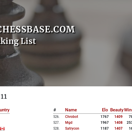
CHESSBASE.COM
nking List
 11
untry
#
Name
Elo
Beauty
Win
526
.
Chrobot
1767
1409
7
527
.
Mgd
1967
1408
25
528
.
Satrycon
1187
1407
1