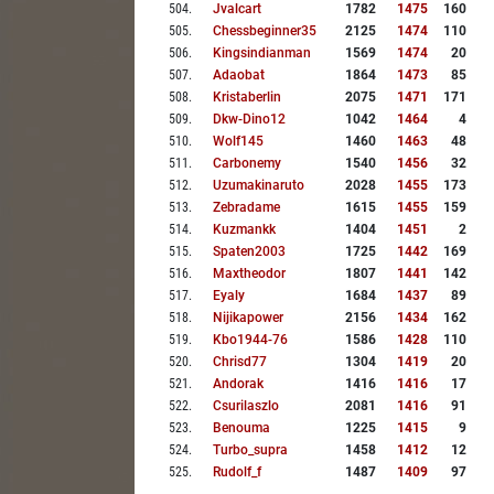
504
.
Jvalcart
1782
1475
160
505
.
Chessbeginner35
2125
1474
110
506
.
Kingsindianman
1569
1474
20
507
.
Adaobat
1864
1473
85
508
.
Kristaberlin
2075
1471
171
509
.
Dkw-Dino12
1042
1464
4
510
.
Wolf145
1460
1463
48
511
.
Carbonemy
1540
1456
32
512
.
Uzumakinaruto
2028
1455
173
513
.
Zebradame
1615
1455
159
514
.
Kuzmankk
1404
1451
2
515
.
Spaten2003
1725
1442
169
516
.
Maxtheodor
1807
1441
142
517
.
Eyaly
1684
1437
89
518
.
Nijikapower
2156
1434
162
519
.
Kbo1944-76
1586
1428
110
520
.
Chrisd77
1304
1419
20
521
.
Andorak
1416
1416
17
522
.
Csurilaszlo
2081
1416
91
523
.
Benouma
1225
1415
9
524
.
Turbo_supra
1458
1412
12
525
.
Rudolf_f
1487
1409
97