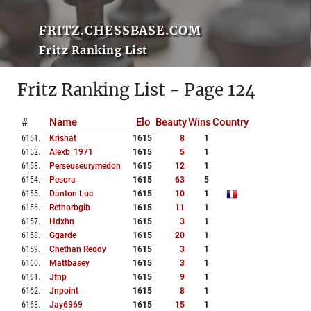
FRITZ.CHESSBASE.COM
Fritz Ranking List
Fritz Ranking List - Page 124
#
Name
Elo
Beauty
Wins
Country
6151
.
Krishat
1615
8
1
6152
.
Alexb_1971
1615
5
1
6153
.
Perseuseurymedon
1615
12
1
6154
.
Pesora
1615
63
5
6155
.
Danton Luc
1615
10
1
6156
.
Rethorbgib
1615
11
1
6157
.
Hdxhn
1615
3
1
6158
.
Ggarde
1615
20
1
6159
.
Chethan Reddy
1615
3
1
6160
.
Mattbasey
1615
3
1
6161
.
Jfnp
1615
9
1
6162
.
Jnpoint
1615
8
1
6163
.
Jay6969
1615
15
1