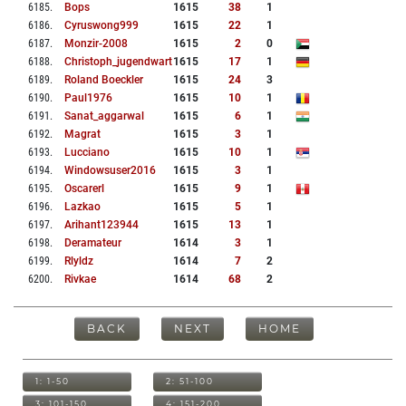
6185
.
Bops
1615
38
1
6186
.
Cyruswong999
1615
22
1
6187
.
Monzir-2008
1615
2
0
6188
.
Christoph_jugendwart
1615
17
1
6189
.
Roland Boeckler
1615
24
3
6190
.
Paul1976
1615
10
1
6191
.
Sanat_aggarwal
1615
6
1
6192
.
Magrat
1615
3
1
6193
.
Lucciano
1615
10
1
6194
.
Windowsuser2016
1615
3
1
6195
.
Oscarerl
1615
9
1
6196
.
Lazkao
1615
5
1
6197
.
Arihant123944
1615
13
1
6198
.
Deramateur
1614
3
1
6199
.
Rlyldz
1614
7
2
6200
.
Rivkae
1614
68
2
BACK
NEXT
HOME
1: 1-50
2: 51-100
3: 101-150
4: 151-200