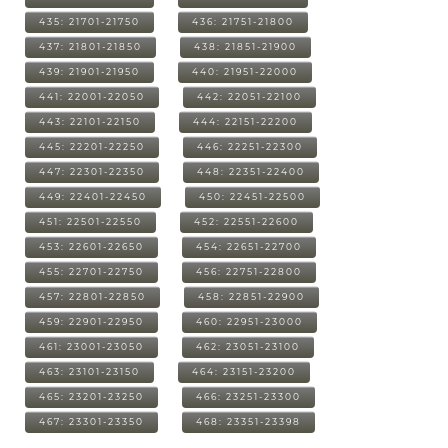
435: 21701-21750
436: 21751-21800
437: 21801-21850
438: 21851-21900
439: 21901-21950
440: 21951-22000
441: 22001-22050
442: 22051-22100
443: 22101-22150
444: 22151-22200
445: 22201-22250
446: 22251-22300
447: 22301-22350
448: 22351-22400
449: 22401-22450
450: 22451-22500
451: 22501-22550
452: 22551-22600
453: 22601-22650
454: 22651-22700
455: 22701-22750
456: 22751-22800
457: 22801-22850
458: 22851-22900
459: 22901-22950
460: 22951-23000
461: 23001-23050
462: 23051-23100
463: 23101-23150
464: 23151-23200
465: 23201-23250
466: 23251-23300
467: 23301-23350
468: 23351-23398