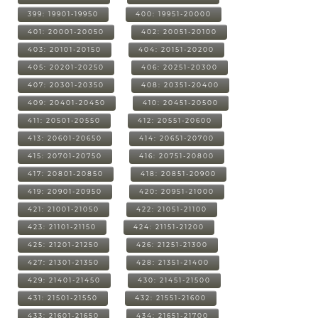
399: 19901-19950
400: 19951-20000
401: 20001-20050
402: 20051-20100
403: 20101-20150
404: 20151-20200
405: 20201-20250
406: 20251-20300
407: 20301-20350
408: 20351-20400
409: 20401-20450
410: 20451-20500
411: 20501-20550
412: 20551-20600
413: 20601-20650
414: 20651-20700
415: 20701-20750
416: 20751-20800
417: 20801-20850
418: 20851-20900
419: 20901-20950
420: 20951-21000
421: 21001-21050
422: 21051-21100
423: 21101-21150
424: 21151-21200
425: 21201-21250
426: 21251-21300
427: 21301-21350
428: 21351-21400
429: 21401-21450
430: 21451-21500
431: 21501-21550
432: 21551-21600
433: 21601-21650
434: 21651-21700