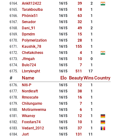
6164
.
Ankit12422
1615
39
2
6165
.
Tarakboulba
1615
18
1
6166
.
Phönix51
1615
63
1
6167
.
Senador
1615
32
1
6168
.
Dani_91
1615
49
2
6169
.
Dpmdm
1615
15
1
6170
.
Polymerization
1615
28
1
6171
.
Kaushik_78
1615
155
1
6172
.
Chetakchess
1615
4
1
6173
.
Jfmgah
1615
10
0
6174
.
Bulo724
1615
7
1
6175
.
Lbrryknght
1615
511
17
#
Name
Elo
Beauty
Wins
Country
6176
.
Niti-P
1615
12
1
6177
.
Nordkraft
1615
38
1
6178
.
Rmoscate
1615
16
1
6179
.
Chilungamo
1615
7
1
6180
.
Motiramverma
1615
6
1
6181
.
Wkansy
1615
12
1
6182
.
Foxstars74
1615
10
1
6183
.
Vedant_2012
1615
37
1
6184
.
Jort
1615
131
11