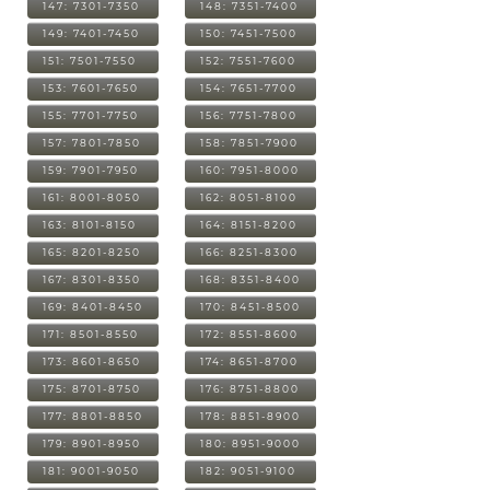
147: 7301-7350
148: 7351-7400
149: 7401-7450
150: 7451-7500
151: 7501-7550
152: 7551-7600
153: 7601-7650
154: 7651-7700
155: 7701-7750
156: 7751-7800
157: 7801-7850
158: 7851-7900
159: 7901-7950
160: 7951-8000
161: 8001-8050
162: 8051-8100
163: 8101-8150
164: 8151-8200
165: 8201-8250
166: 8251-8300
167: 8301-8350
168: 8351-8400
169: 8401-8450
170: 8451-8500
171: 8501-8550
172: 8551-8600
173: 8601-8650
174: 8651-8700
175: 8701-8750
176: 8751-8800
177: 8801-8850
178: 8851-8900
179: 8901-8950
180: 8951-9000
181: 9001-9050
182: 9051-9100