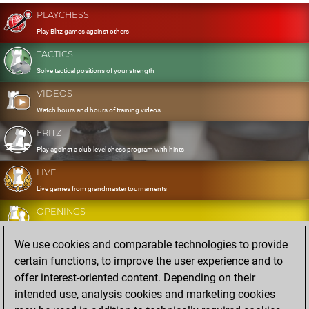
PLAYCHESS
Play Blitz games against others
TACTICS
Solve tactical positions of your strength
VIDEOS
Watch hours and hours of training videos
FRITZ
Play against a club level chess program with hints
LIVE
Live games from grandmaster tournaments
OPENINGS
Develop and exercise your openings
We use cookies and comparable technologies to provide
DATABASE
certain functions, to improve the user experience and to
Eight million strong games
offer interest-oriented content. Depending on their
MYGAMES
intended use, analysis cookies and marketing cookies
Store and analyse your own games in the cloud