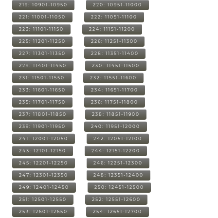
219: 10901-10950
220: 10951-11000
221: 11001-11050
222: 11051-11100
223: 11101-11150
224: 11151-11200
225: 11201-11250
226: 11251-11300
227: 11301-11350
228: 11351-11400
229: 11401-11450
230: 11451-11500
231: 11501-11550
232: 11551-11600
233: 11601-11650
234: 11651-11700
235: 11701-11750
236: 11751-11800
237: 11801-11850
238: 11851-11900
239: 11901-11950
240: 11951-12000
241: 12001-12050
242: 12051-12100
243: 12101-12150
244: 12151-12200
245: 12201-12250
246: 12251-12300
247: 12301-12350
248: 12351-12400
249: 12401-12450
250: 12451-12500
251: 12501-12550
252: 12551-12600
253: 12601-12650
254: 12651-12700