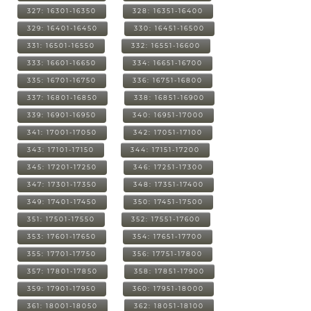
327: 16301-16350
328: 16351-16400
329: 16401-16450
330: 16451-16500
331: 16501-16550
332: 16551-16600
333: 16601-16650
334: 16651-16700
335: 16701-16750
336: 16751-16800
337: 16801-16850
338: 16851-16900
339: 16901-16950
340: 16951-17000
341: 17001-17050
342: 17051-17100
343: 17101-17150
344: 17151-17200
345: 17201-17250
346: 17251-17300
347: 17301-17350
348: 17351-17400
349: 17401-17450
350: 17451-17500
351: 17501-17550
352: 17551-17600
353: 17601-17650
354: 17651-17700
355: 17701-17750
356: 17751-17800
357: 17801-17850
358: 17851-17900
359: 17901-17950
360: 17951-18000
361: 18001-18050
362: 18051-18100