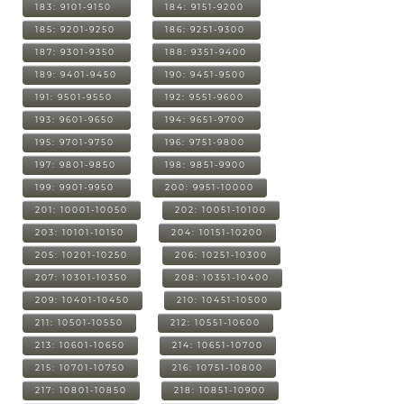
183: 9101-9150
184: 9151-9200
185: 9201-9250
186: 9251-9300
187: 9301-9350
188: 9351-9400
189: 9401-9450
190: 9451-9500
191: 9501-9550
192: 9551-9600
193: 9601-9650
194: 9651-9700
195: 9701-9750
196: 9751-9800
197: 9801-9850
198: 9851-9900
199: 9901-9950
200: 9951-10000
201: 10001-10050
202: 10051-10100
203: 10101-10150
204: 10151-10200
205: 10201-10250
206: 10251-10300
207: 10301-10350
208: 10351-10400
209: 10401-10450
210: 10451-10500
211: 10501-10550
212: 10551-10600
213: 10601-10650
214: 10651-10700
215: 10701-10750
216: 10751-10800
217: 10801-10850
218: 10851-10900