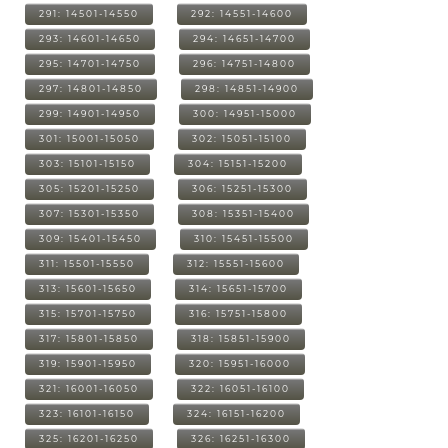
291: 14501-14550
292: 14551-14600
293: 14601-14650
294: 14651-14700
295: 14701-14750
296: 14751-14800
297: 14801-14850
298: 14851-14900
299: 14901-14950
300: 14951-15000
301: 15001-15050
302: 15051-15100
303: 15101-15150
304: 15151-15200
305: 15201-15250
306: 15251-15300
307: 15301-15350
308: 15351-15400
309: 15401-15450
310: 15451-15500
311: 15501-15550
312: 15551-15600
313: 15601-15650
314: 15651-15700
315: 15701-15750
316: 15751-15800
317: 15801-15850
318: 15851-15900
319: 15901-15950
320: 15951-16000
321: 16001-16050
322: 16051-16100
323: 16101-16150
324: 16151-16200
325: 16201-16250
326: 16251-16300