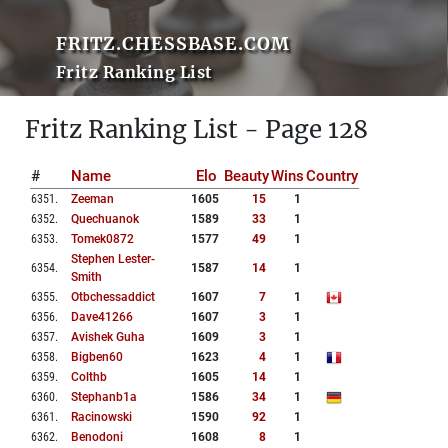
FRITZ.CHESSBASE.COM
Fritz Ranking List
Fritz Ranking List - Page 128
#
Name
Elo
Beauty
Wins
Country
6351
.
Zeeman
1605
15
1
6352
.
Quechuanok
1589
33
1
6353
.
Tomek0872
1577
49
1
Stephen Lester-
6354
.
1587
14
1
Smith
6355
.
Otbchessaddict
1607
7
1
6356
.
Dave41266
1607
3
1
6357
.
Avishek Guha
1609
3
1
6358
.
Bigben60
1623
4
1
6359
.
Colthb
1605
14
1
6360
.
Stephanb1a
1586
34
1
6361
.
Racinowski
1590
92
1
6362
.
Benodoni
1608
8
1