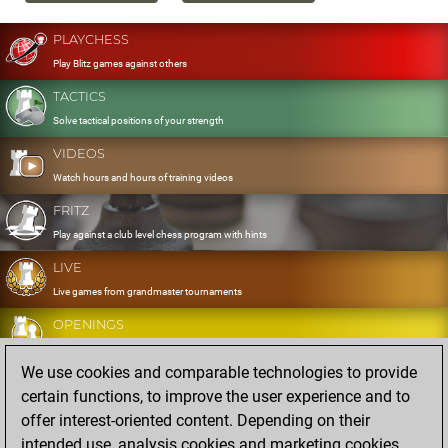
PLAYCHESS
Play Blitz games against others
TACTICS
Solve tactical positions of your strength
VIDEOS
Watch hours and hours of training videos
FRITZ
Play against a club level chess program with hints
LIVE
Live games from grandmaster tournaments
OPENINGS
Develop and exercise your openings
We use cookies and comparable technologies to provide
DATABASE
certain functions, to improve the user experience and to
Eight million strong games
offer interest-oriented content. Depending on their
MYGAMES
intended use, analysis cookies and marketing cookies