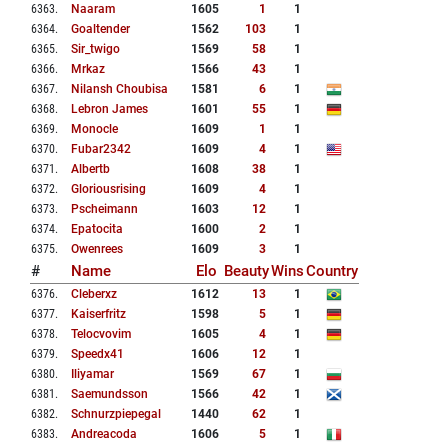
6363
.
Naaram
1605
1
1
6364
.
Goaltender
1562
103
1
6365
.
Sir_twigo
1569
58
1
6366
.
Mrkaz
1566
43
1
6367
.
Nilansh Choubisa
1581
6
1
6368
.
Lebron James
1601
55
1
6369
.
Monocle
1609
1
1
6370
.
Fubar2342
1609
4
1
6371
.
Albertb
1608
38
1
6372
.
Gloriousrising
1609
4
1
6373
.
Pscheimann
1603
12
1
6374
.
Epatocita
1600
2
1
6375
.
Owenrees
1609
3
1
#
Name
Elo
Beauty
Wins
Country
6376
.
Cleberxz
1612
13
1
6377
.
Kaiserfritz
1598
5
1
6378
.
Telocvovim
1605
4
1
6379
.
Speedx41
1606
12
1
6380
.
Iliyamar
1569
67
1
6381
.
Saemundsson
1566
42
1
6382
.
Schnurzpiepegal
1440
62
1
6383
.
Andreacoda
1606
5
1