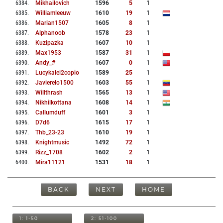
6384
.
Mikhailovich
1596
5
1
6385
.
Williamleeuw
1610
19
1
6386
.
Marian1507
1605
8
1
6387
.
Alphanoob
1578
23
1
6388
.
Kuzipazka
1607
10
1
6389
.
Max1953
1587
31
1
6390
.
Andy_#
1607
0
1
6391
.
Lucykalei2copio
1589
25
1
6392
.
Javierelo1500
1603
55
1
6393
.
Willthrash
1565
13
1
6394
.
Nikhilkottana
1608
14
1
6395
.
Callumduff
1601
3
1
6396
.
D7d6
1615
17
1
6397
.
Thb_23-23
1610
19
1
6398
.
Knightmusic
1492
72
1
6399
.
Rizz_1708
1602
2
1
6400
.
Mira11121
1531
18
1
BACK
NEXT
HOME
1: 1-50
2: 51-100