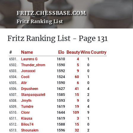
FRITZ.CHESSBASE.COM
Fritz Ranking List
Fritz Ranking List - Page 131
#
Name
Elo
Beauty
Wins
Country
6501
.
Laurens G
1610
4
1
6502
.
Thunder_strom
1590
5
0
6503
.
Jonsxxxl
1592
9
0
6504
.
Cooli
1524
60
1
6505
.
Atir
1590
6
0
6506
.
Drpusheen
1627
41
4
6507
.
Stanpasquale8
1585
15
2
6508
.
Jrnyfn
1593
9
0
6509
.
Tumdre
1619
19
4
6510
.
Clonr
1644
109
9
6511
.
Klausa
1619
3
1
6512
.
Bilou74
1588
15
0
6513
.
Shounakm
1596
32
2