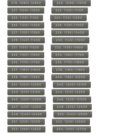
219: 10901-10950
220: 10951-11000
221: 11001-11050
222: 11051-11100
223: 11101-11150
224: 11151-11200
225: 11201-11250
226: 11251-11300
227: 11301-11350
228: 11351-11400
229: 11401-11450
230: 11451-11500
231: 11501-11550
232: 11551-11600
233: 11601-11650
234: 11651-11700
235: 11701-11750
236: 11751-11800
237: 11801-11850
238: 11851-11900
239: 11901-11950
240: 11951-12000
241: 12001-12050
242: 12051-12100
243: 12101-12150
244: 12151-12200
245: 12201-12250
246: 12251-12300
247: 12301-12350
248: 12351-12400
249: 12401-12450
250: 12451-12500
251: 12501-12550
252: 12551-12600
253: 12601-12650
254: 12651-12700