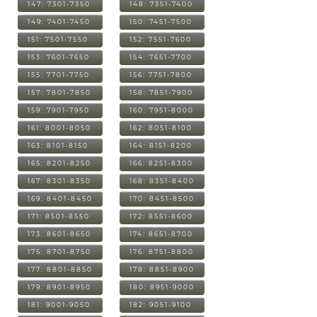
147: 7301-7350
148: 7351-7400
149: 7401-7450
150: 7451-7500
151: 7501-7550
152: 7551-7600
153: 7601-7650
154: 7651-7700
155: 7701-7750
156: 7751-7800
157: 7801-7850
158: 7851-7900
159: 7901-7950
160: 7951-8000
161: 8001-8050
162: 8051-8100
163: 8101-8150
164: 8151-8200
165: 8201-8250
166: 8251-8300
167: 8301-8350
168: 8351-8400
169: 8401-8450
170: 8451-8500
171: 8501-8550
172: 8551-8600
173: 8601-8650
174: 8651-8700
175: 8701-8750
176: 8751-8800
177: 8801-8850
178: 8851-8900
179: 8901-8950
180: 8951-9000
181: 9001-9050
182: 9051-9100