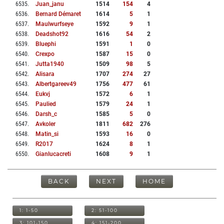
6535
.
Juan_janu
1514
154
4
6536
.
Bernard Démaret
1614
5
1
6537
.
Maulwurfseye
1592
9
1
6538
.
Deadshot92
1616
54
2
6539
.
Bluephi
1591
1
0
6540
.
Crexpo
1587
15
0
6541
.
Jutta1940
1509
98
5
6542
.
Alisara
1707
274
27
6543
.
Albertgareev49
1756
477
61
6544
.
Eukvj
1572
6
1
6545
.
Paulied
1579
24
1
6546
.
Darsh_c
1585
5
0
6547
.
Avkoler
1811
682
276
6548
.
Matin_si
1593
16
0
6549
.
R2017
1624
8
1
6550
.
Gianlucacreti
1608
9
1
BACK
NEXT
HOME
1: 1-50
2: 51-100
3: 101-150
4: 151-200