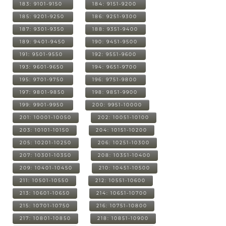
183: 9101-9150
184: 9151-9200
185: 9201-9250
186: 9251-9300
187: 9301-9350
188: 9351-9400
189: 9401-9450
190: 9451-9500
191: 9501-9550
192: 9551-9600
193: 9601-9650
194: 9651-9700
195: 9701-9750
196: 9751-9800
197: 9801-9850
198: 9851-9900
199: 9901-9950
200: 9951-10000
201: 10001-10050
202: 10051-10100
203: 10101-10150
204: 10151-10200
205: 10201-10250
206: 10251-10300
207: 10301-10350
208: 10351-10400
209: 10401-10450
210: 10451-10500
211: 10501-10550
212: 10551-10600
213: 10601-10650
214: 10651-10700
215: 10701-10750
216: 10751-10800
217: 10801-10850
218: 10851-10900