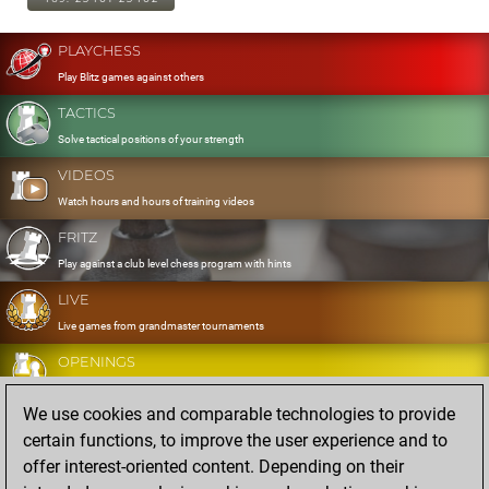
PLAYCHESS
Play Blitz games against others
TACTICS
Solve tactical positions of your strength
VIDEOS
Watch hours and hours of training videos
FRITZ
Play against a club level chess program with hints
LIVE
Live games from grandmaster tournaments
OPENINGS
Develop and exercise your openings
We use cookies and comparable technologies to provide
DATABASE
certain functions, to improve the user experience and to
Eight million strong games
offer interest-oriented content. Depending on their
MYGAMES