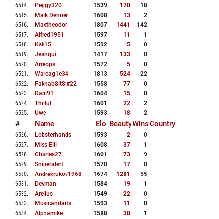
6514
.
Peggy320
1539
170
18
6515
.
Maik Denner
1608
13
2
6516
.
Maxtheodor
1807
1441
142
6517
.
Alfred1951
1597
11
1
6518
.
Ksk15
1592
5
0
6519
.
Jeanqui
1417
133
0
6520
.
Arreops
1572
5
0
6521
.
Wareag1e34
1813
524
22
6522
.
Faknab8lt8i#22
1558
77
0
6523
.
Dani91
1604
15
0
6524
.
Tholut
1601
22
2
6525
.
Uwe
1593
18
2
#
Name
Elo
Beauty
Wins
Country
6526
.
Lobsterhands
1593
2
0
6527
.
Miss Elli
1608
37
1
6528
.
Charles27
1601
73
9
6529
.
Sniperalert
1570
17
0
6530
.
Andrekrukov1968
1674
1281
55
6531
.
Devman
1584
19
1
6532
.
Arelius
1549
22
0
6533
.
Musicandarts
1593
11
0
6534
.
Alphamike
1588
38
1