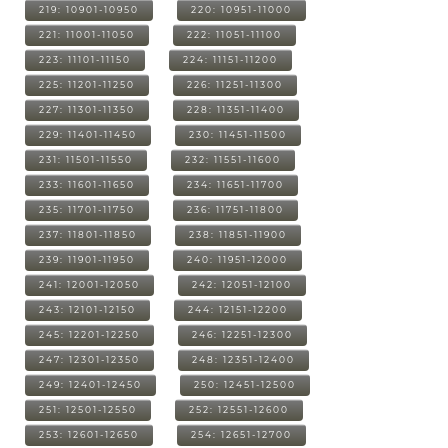
219: 10901-10950
220: 10951-11000
221: 11001-11050
222: 11051-11100
223: 11101-11150
224: 11151-11200
225: 11201-11250
226: 11251-11300
227: 11301-11350
228: 11351-11400
229: 11401-11450
230: 11451-11500
231: 11501-11550
232: 11551-11600
233: 11601-11650
234: 11651-11700
235: 11701-11750
236: 11751-11800
237: 11801-11850
238: 11851-11900
239: 11901-11950
240: 11951-12000
241: 12001-12050
242: 12051-12100
243: 12101-12150
244: 12151-12200
245: 12201-12250
246: 12251-12300
247: 12301-12350
248: 12351-12400
249: 12401-12450
250: 12451-12500
251: 12501-12550
252: 12551-12600
253: 12601-12650
254: 12651-12700