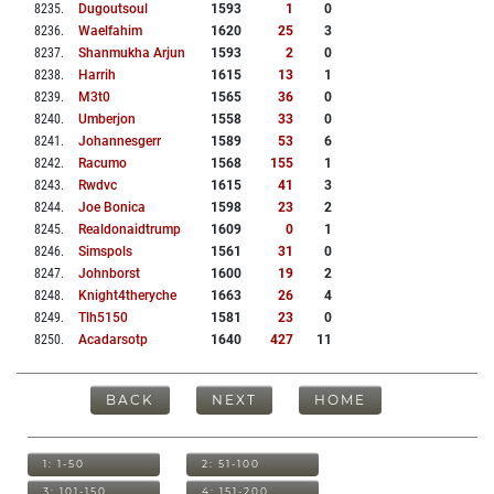
8235
.
Dugoutsoul
1593
1
0
8236
.
Waelfahim
1620
25
3
8237
.
Shanmukha Arjun
1593
2
0
8238
.
Harrih
1615
13
1
8239
.
M3t0
1565
36
0
8240
.
Umberjon
1558
33
0
8241
.
Johannesgerr
1589
53
6
8242
.
Racumo
1568
155
1
8243
.
Rwdvc
1615
41
3
8244
.
Joe Bonica
1598
23
2
8245
.
Realdonaidtrump
1609
0
1
8246
.
Simspols
1561
31
0
8247
.
Johnborst
1600
19
2
8248
.
Knight4theryche
1663
26
4
8249
.
Tlh5150
1581
23
0
8250
.
Acadarsotp
1640
427
11
BACK
NEXT
HOME
1: 1-50
2: 51-100
3: 101-150
4: 151-200