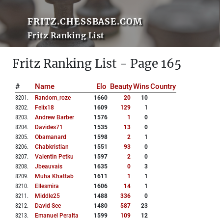
FRITZ.CHESSBASE.COM
Fritz Ranking List
Fritz Ranking List - Page 165
#
Name
Elo
Beauty
Wins
Country
8201
.
Random_roze
1660
20
10
8202
.
Felix18
1609
129
1
8203
.
Andrew Barber
1576
1
0
8204
.
Davides71
1535
13
0
8205
.
Obamanard
1598
2
1
8206
.
Chabkristian
1551
93
0
8207
.
Valentin Petku
1597
2
0
8208
.
Jbeauvais
1635
0
3
8209
.
Muha Khattab
1611
1
1
8210
.
Ellesmira
1606
14
1
8211
.
Middle25
1488
336
0
8212
.
David See
1480
587
23
8213
.
Emanuel Peralta
1599
109
12