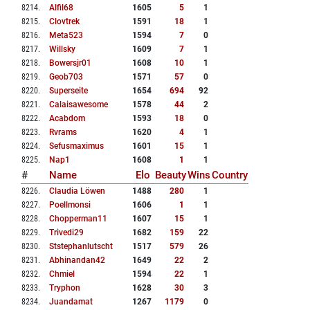
8214
.
Alfil68
1605
5
1
8215
.
Clovtrek
1591
18
1
8216
.
Meta523
1594
7
0
8217
.
Willsky
1609
7
1
8218
.
Bowersjr01
1608
10
1
8219
.
Geob703
1571
57
0
8220
.
Superseite
1654
694
92
8221
.
Calaisawesome
1578
44
2
8222
.
Acabdom
1593
18
0
8223
.
Rvrams
1620
4
1
8224
.
Sefusmaximus
1601
15
1
8225
.
Nap1
1608
1
1
#
Name
Elo
Beauty
Wins
Country
8226
.
Claudia Löwen
1488
280
1
8227
.
Poellmonsi
1606
1
1
8228
.
Chopperman11
1607
15
1
8229
.
Trivedi29
1682
159
22
8230
.
Ststephanlutscht
1517
579
26
8231
.
Abhinandan42
1649
22
2
8232
.
Chmiel
1594
22
1
8233
.
Tryphon
1628
30
3
8234
.
Juandamat
1267
1179
0