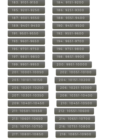
183: 9101-9150
184: 9151-9200
185: 9201-9250
186: 9251-9300
187: 9301-9350
188: 9351-9400
189: 9401-9450
190: 9451-9500
191: 9501-9550
192: 9551-9600
193: 9601-9650
194: 9651-9700
195: 9701-9750
196: 9751-9800
197: 9801-9850
198: 9851-9900
199: 9901-9950
200: 9951-10000
201: 10001-10050
202: 10051-10100
203: 10101-10150
204: 10151-10200
205: 10201-10250
206: 10251-10300
207: 10301-10350
208: 10351-10400
209: 10401-10450
210: 10451-10500
211: 10501-10550
212: 10551-10600
213: 10601-10650
214: 10651-10700
215: 10701-10750
216: 10751-10800
217: 10801-10850
218: 10851-10900