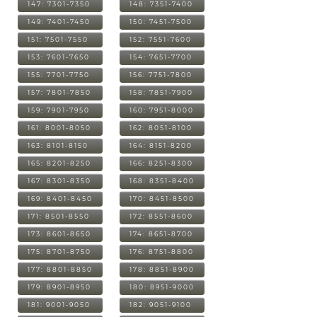
147: 7301-7350
148: 7351-7400
149: 7401-7450
150: 7451-7500
151: 7501-7550
152: 7551-7600
153: 7601-7650
154: 7651-7700
155: 7701-7750
156: 7751-7800
157: 7801-7850
158: 7851-7900
159: 7901-7950
160: 7951-8000
161: 8001-8050
162: 8051-8100
163: 8101-8150
164: 8151-8200
165: 8201-8250
166: 8251-8300
167: 8301-8350
168: 8351-8400
169: 8401-8450
170: 8451-8500
171: 8501-8550
172: 8551-8600
173: 8601-8650
174: 8651-8700
175: 8701-8750
176: 8751-8800
177: 8801-8850
178: 8851-8900
179: 8901-8950
180: 8951-9000
181: 9001-9050
182: 9051-9100