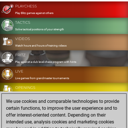
PLAYCHESS
Play Blitz games against others
TACTICS
Solve tactical positions of your strength
VIDEOS
Watch hours and hours of training videos
FRITZ
Play against a club level chess program with hints
LIVE
Live games from grandmaster tournaments
OPENINGS
Develop and exercise your openings
We use cookies and comparable technologies to provide
DATABASE
certain functions, to improve the user experience and to
Eight million strong games
offer interest-oriented content. Depending on their
MYGAMES
intended use, analysis cookies and marketing cookies
Store and analyse your own games in the cloud