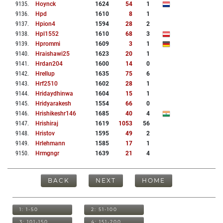
9135
.
Hoynck
1624
54
1
9136
.
Hpd
1610
8
1
9137
.
Hpion4
1594
28
2
9138
.
Hpl1552
1610
68
3
9139
.
Hprommi
1609
3
1
9140
.
Hraishawi25
1623
20
1
9141
.
Hrdan204
1600
14
0
9142
.
Hrellup
1635
75
6
9143
.
Hrf2510
1602
28
1
9144
.
Hridaydhinwa
1604
15
1
9145
.
Hridyarakesh
1554
66
0
9146
.
Hrishikeshr146
1685
40
4
9147
.
Hrishiraj
1619
1053
56
9148
.
Hristov
1595
49
2
9149
.
Hrlehmann
1585
17
1
9150
.
Hrmgngr
1639
21
4
BACK
NEXT
HOME
1: 1-50
2: 51-100
3: 101-150
4: 151-200