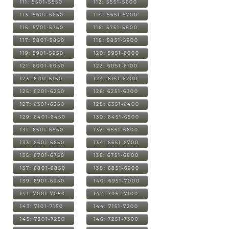
111: 5501-5550
112: 5551-5600
113: 5601-5650
114: 5651-5700
115: 5701-5750
116: 5751-5800
117: 5801-5850
118: 5851-5900
119: 5901-5950
120: 5951-6000
121: 6001-6050
122: 6051-6100
123: 6101-6150
124: 6151-6200
125: 6201-6250
126: 6251-6300
127: 6301-6350
128: 6351-6400
129: 6401-6450
130: 6451-6500
131: 6501-6550
132: 6551-6600
133: 6601-6650
134: 6651-6700
135: 6701-6750
136: 6751-6800
137: 6801-6850
138: 6851-6900
139: 6901-6950
140: 6951-7000
141: 7001-7050
142: 7051-7100
143: 7101-7150
144: 7151-7200
145: 7201-7250
146: 7251-7300