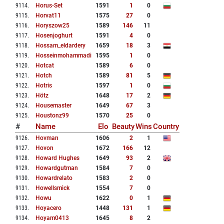
9114
.
Horus-Set
1591
1
0
9115
.
Horvat11
1575
27
0
9116
.
Horyszow25
1589
146
11
9117
.
Hosenjoghurt
1591
4
0
9118
.
Hossam_eldardery
1659
18
3
9119
.
Hosseinmohammadi
1595
1
0
9120
.
Hotcat
1589
6
0
9121
.
Hotch
1589
81
5
9122
.
Hotris
1597
1
0
9123
.
Hötz
1648
17
2
9124
.
Housemaster
1649
67
3
9125
.
Houstonz99
1570
25
0
#
Name
Elo
Beauty
Wins
Country
9126
.
Hovman
1606
2
1
9127
.
Hovon
1672
166
12
9128
.
Howard Hughes
1649
93
2
9129
.
Howardgutman
1584
7
0
9130
.
Howardrelato
1583
2
0
9131
.
Howellsmick
1554
7
0
9132
.
Howu
1622
0
1
9133
.
Hoyacero
1448
131
1
9134
.
Hoyam0413
1645
8
2