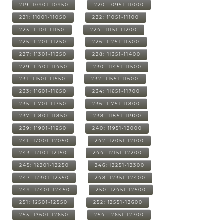
219: 10901-10950
220: 10951-11000
221: 11001-11050
222: 11051-11100
223: 11101-11150
224: 11151-11200
225: 11201-11250
226: 11251-11300
227: 11301-11350
228: 11351-11400
229: 11401-11450
230: 11451-11500
231: 11501-11550
232: 11551-11600
233: 11601-11650
234: 11651-11700
235: 11701-11750
236: 11751-11800
237: 11801-11850
238: 11851-11900
239: 11901-11950
240: 11951-12000
241: 12001-12050
242: 12051-12100
243: 12101-12150
244: 12151-12200
245: 12201-12250
246: 12251-12300
247: 12301-12350
248: 12351-12400
249: 12401-12450
250: 12451-12500
251: 12501-12550
252: 12551-12600
253: 12601-12650
254: 12651-12700