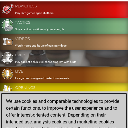
PLAYCHESS
Play Blitz games against others
TACTICS
Solve tactical positions of your strength
VIDEOS
Watch hours and hours of training videos
FRITZ
Play against a club level chess program with hints
LIVE
Live games from grandmaster tournaments
OPENINGS
Develop and exercise your openings
We use cookies and comparable technologies to provide
DATABASE
certain functions, to improve the user experience and to
Eight million strong games
offer interest-oriented content. Depending on their
MYGAMES
intended use, analysis cookies and marketing cookies
Store and analyse your own games in the cloud