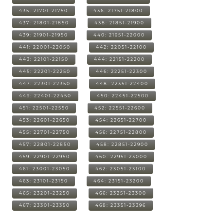
435: 21701-21750
436: 21751-21800
437: 21801-21850
438: 21851-21900
439: 21901-21950
440: 21951-22000
441: 22001-22050
442: 22051-22100
443: 22101-22150
444: 22151-22200
445: 22201-22250
446: 22251-22300
447: 22301-22350
448: 22351-22400
449: 22401-22450
450: 22451-22500
451: 22501-22550
452: 22551-22600
453: 22601-22650
454: 22651-22700
455: 22701-22750
456: 22751-22800
457: 22801-22850
458: 22851-22900
459: 22901-22950
460: 22951-23000
461: 23001-23050
462: 23051-23100
463: 23101-23150
464: 23151-23200
465: 23201-23250
466: 23251-23300
467: 23301-23350
468: 23351-23396