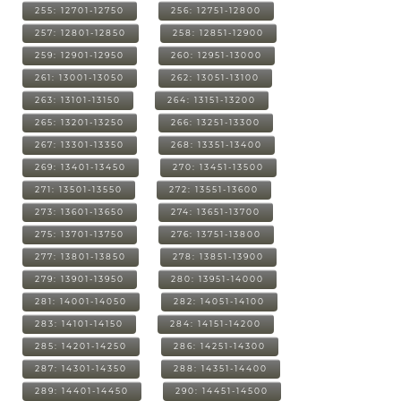
255: 12701-12750
256: 12751-12800
257: 12801-12850
258: 12851-12900
259: 12901-12950
260: 12951-13000
261: 13001-13050
262: 13051-13100
263: 13101-13150
264: 13151-13200
265: 13201-13250
266: 13251-13300
267: 13301-13350
268: 13351-13400
269: 13401-13450
270: 13451-13500
271: 13501-13550
272: 13551-13600
273: 13601-13650
274: 13651-13700
275: 13701-13750
276: 13751-13800
277: 13801-13850
278: 13851-13900
279: 13901-13950
280: 13951-14000
281: 14001-14050
282: 14051-14100
283: 14101-14150
284: 14151-14200
285: 14201-14250
286: 14251-14300
287: 14301-14350
288: 14351-14400
289: 14401-14450
290: 14451-14500