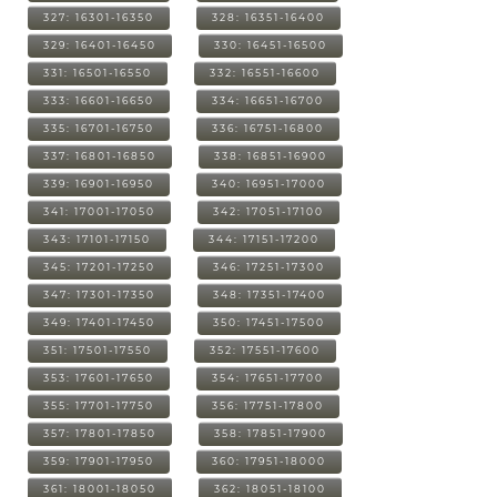
327: 16301-16350
328: 16351-16400
329: 16401-16450
330: 16451-16500
331: 16501-16550
332: 16551-16600
333: 16601-16650
334: 16651-16700
335: 16701-16750
336: 16751-16800
337: 16801-16850
338: 16851-16900
339: 16901-16950
340: 16951-17000
341: 17001-17050
342: 17051-17100
343: 17101-17150
344: 17151-17200
345: 17201-17250
346: 17251-17300
347: 17301-17350
348: 17351-17400
349: 17401-17450
350: 17451-17500
351: 17501-17550
352: 17551-17600
353: 17601-17650
354: 17651-17700
355: 17701-17750
356: 17751-17800
357: 17801-17850
358: 17851-17900
359: 17901-17950
360: 17951-18000
361: 18001-18050
362: 18051-18100