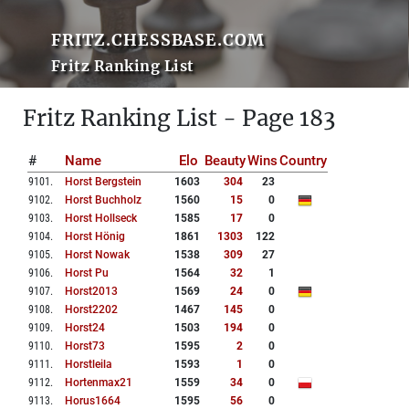
FRITZ.CHESSBASE.COM
Fritz Ranking List
Fritz Ranking List - Page 183
#
Name
Elo
Beauty
Wins
Country
9101
.
Horst Bergstein
1603
304
23
9102
.
Horst Buchholz
1560
15
0
9103
.
Horst Hollseck
1585
17
0
9104
.
Horst Hönig
1861
1303
122
9105
.
Horst Nowak
1538
309
27
9106
.
Horst Pu
1564
32
1
9107
.
Horst2013
1569
24
0
9108
.
Horst2202
1467
145
0
9109
.
Horst24
1503
194
0
9110
.
Horst73
1595
2
0
9111
.
Horstleila
1593
1
0
9112
.
Hortenmax21
1559
34
0
9113
.
Horus1664
1595
56
0