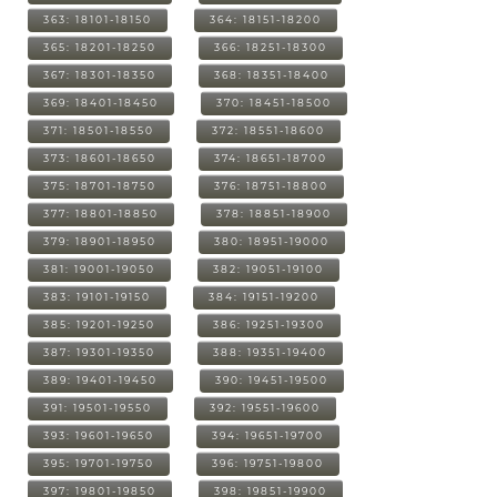
363: 18101-18150
364: 18151-18200
365: 18201-18250
366: 18251-18300
367: 18301-18350
368: 18351-18400
369: 18401-18450
370: 18451-18500
371: 18501-18550
372: 18551-18600
373: 18601-18650
374: 18651-18700
375: 18701-18750
376: 18751-18800
377: 18801-18850
378: 18851-18900
379: 18901-18950
380: 18951-19000
381: 19001-19050
382: 19051-19100
383: 19101-19150
384: 19151-19200
385: 19201-19250
386: 19251-19300
387: 19301-19350
388: 19351-19400
389: 19401-19450
390: 19451-19500
391: 19501-19550
392: 19551-19600
393: 19601-19650
394: 19651-19700
395: 19701-19750
396: 19751-19800
397: 19801-19850
398: 19851-19900