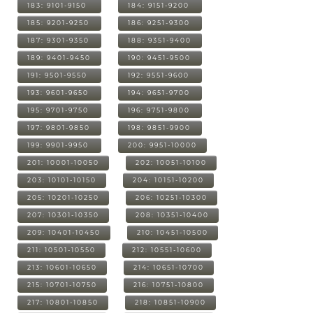
183: 9101-9150
184: 9151-9200
185: 9201-9250
186: 9251-9300
187: 9301-9350
188: 9351-9400
189: 9401-9450
190: 9451-9500
191: 9501-9550
192: 9551-9600
193: 9601-9650
194: 9651-9700
195: 9701-9750
196: 9751-9800
197: 9801-9850
198: 9851-9900
199: 9901-9950
200: 9951-10000
201: 10001-10050
202: 10051-10100
203: 10101-10150
204: 10151-10200
205: 10201-10250
206: 10251-10300
207: 10301-10350
208: 10351-10400
209: 10401-10450
210: 10451-10500
211: 10501-10550
212: 10551-10600
213: 10601-10650
214: 10651-10700
215: 10701-10750
216: 10751-10800
217: 10801-10850
218: 10851-10900