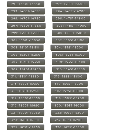
291: 14501-14550
292: 14551-14600
293: 14601-14650
294: 14651-14700
295: 14701-14750
296: 14751-14800
297: 14801-14850
298: 14851-14900
299: 14901-14950
300: 14951-15000
301: 15001-15050
302: 15051-15100
303: 15101-15150
304: 15151-15200
305: 15201-15250
306: 15251-15300
307: 15301-15350
308: 15351-15400
309: 15401-15450
310: 15451-15500
311: 15501-15550
312: 15551-15600
313: 15601-15650
314: 15651-15700
315: 15701-15750
316: 15751-15800
317: 15801-15850
318: 15851-15900
319: 15901-15950
320: 15951-16000
321: 16001-16050
322: 16051-16100
323: 16101-16150
324: 16151-16200
325: 16201-16250
326: 16251-16300