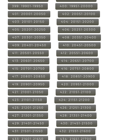
399: 19901-19950
400: 19951-20000
401: 20001-20050
402: 20051-20100
403: 20101-20150
404: 20151-20200
405: 20201-20250
406: 20251-20300
407: 20301-20350
408: 20351-20400
409: 20401-20450
410: 20451-20500
411: 20501-20550
412: 20551-20600
413: 20601-20650
414: 20651-20700
415: 20701-20750
416: 20751-20800
417: 20801-20850
418: 20851-20900
419: 20901-20950
420: 20951-21000
421: 21001-21050
422: 21051-21100
423: 21101-21150
424: 21151-21200
425: 21201-21250
426: 21251-21300
427: 21301-21350
428: 21351-21400
429: 21401-21450
430: 21451-21500
431: 21501-21550
432: 21551-21600
433: 21601-21650
434: 21651-21700