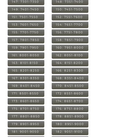
147: 7301-7350
148: 7351-7400
149: 7401-7450
150: 7451-7500
151: 7501-7550
152: 7551-7600
153: 7601-7650
154: 7651-7700
155: 7701-7750
156: 7751-7800
157: 7801-7850
158: 7851-7900
159: 7901-7950
160: 7951-8000
161: 8001-8050
162: 8051-8100
163: 8101-8150
164: 8151-8200
165: 8201-8250
166: 8251-8300
167: 8301-8350
168: 8351-8400
169: 8401-8450
170: 8451-8500
171: 8501-8550
172: 8551-8600
173: 8601-8650
174: 8651-8700
175: 8701-8750
176: 8751-8800
177: 8801-8850
178: 8851-8900
179: 8901-8950
180: 8951-9000
181: 9001-9050
182: 9051-9100