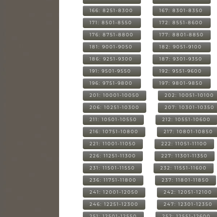
166: 8251-8300
167: 8301-8350
171: 8501-8550
172: 8551-8600
176: 8751-8800
177: 8801-8850
181: 9001-9050
182: 9051-9100
186: 9251-9300
187: 9301-9350
191: 9501-9550
192: 9551-9600
196: 9751-9800
197: 9801-9850
201: 10001-10050
202: 10051-10100
206: 10251-10300
207: 10301-10350
211: 10501-10550
212: 10551-10600
216: 10751-10800
217: 10801-10850
221: 11001-11050
222: 11051-11100
226: 11251-11300
227: 11301-11350
231: 11501-11550
232: 11551-11600
236: 11751-11800
237: 11801-11850
241: 12001-12050
242: 12051-12100
246: 12251-12300
247: 12301-12350
251: 12501-12550
252: 12551-12600