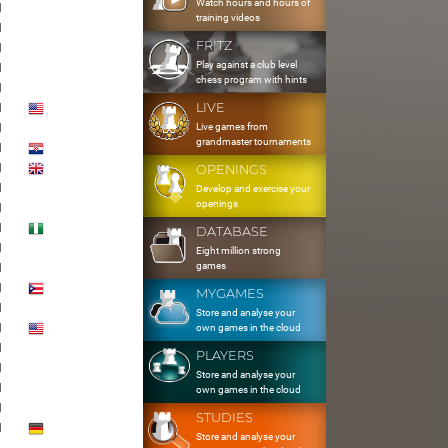
Watch hours and hours of
1
training videos
1
FRITZ
1
Play against a club level
1
chess program with hints
1
LIVE
1
Live games from
1
grandmaster tournaments
1
1
OPENINGS
1
Develop and exercise your
openings
1
1
DATABASE
1
Eight million strong
games
1
1
MYGAMES
1
Store and analyse your
1
own games in the cloud
1
PLAYERS
1
Store and analyse your
1
own games in the cloud
1
STUDIES
1
Store and analyse your