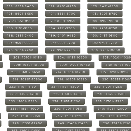
168: 8351-8400
169: 8401-8450
170: 8451-8500
173: 8601-8650
174: 8651-8700
175: 8701-8750
178: 8851-8900
179: 8901-8950
180: 8951-9000
183: 9101-9150
184: 9151-9200
185: 9201-9250
188: 9351-9400
189: 9401-9450
190: 9451-9500
193: 9601-9650
194: 9651-9700
195: 9701-9750
198: 9851-9900
199: 9901-9950
200: 9951-10000
203: 10101-10150
204: 10151-10200
205: 10201-1025
208: 10351-10400
209: 10401-10450
210: 10451-10
213: 10601-10650
214: 10651-10700
215: 10701-10750
218: 10851-10900
219: 10901-10950
220: 10951-1100
223: 11101-11150
224: 11151-11200
225: 11201-11250
228: 11351-11400
229: 11401-11450
230: 11451-11500
233: 11601-11650
234: 11651-11700
235: 11701-11750
238: 11851-11900
239: 11901-11950
240: 11951-12000
243: 12101-12150
244: 12151-12200
245: 12201-12250
248: 12351-12400
249: 12401-12450
250: 12451-125
253: 12601-12650
254: 12651-12700
255: 12701-12750