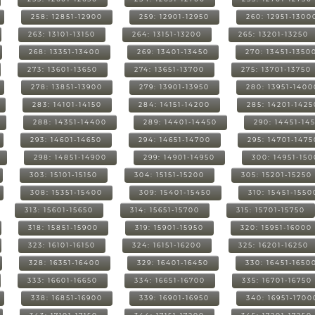
258: 12851-12900
259: 12901-12950
260: 12951-1300
263: 13101-13150
264: 13151-13200
265: 13201-13250
268: 13351-13400
269: 13401-13450
270: 13451-1350
273: 13601-13650
274: 13651-13700
275: 13701-13750
278: 13851-13900
279: 13901-13950
280: 13951-1400
283: 14101-14150
284: 14151-14200
285: 14201-1425
288: 14351-14400
289: 14401-14450
290: 14451-14
293: 14601-14650
294: 14651-14700
295: 14701-1475
298: 14851-14900
299: 14901-14950
300: 14951-15
303: 15101-15150
304: 15151-15200
305: 15201-15250
308: 15351-15400
309: 15401-15450
310: 15451-1550
313: 15601-15650
314: 15651-15700
315: 15701-15750
318: 15851-15900
319: 15901-15950
320: 15951-16000
323: 16101-16150
324: 16151-16200
325: 16201-16250
328: 16351-16400
329: 16401-16450
330: 16451-1650
333: 16601-16650
334: 16651-16700
335: 16701-16750
338: 16851-16900
339: 16901-16950
340: 16951-1700