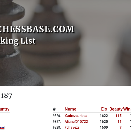
CHESSBASE.COM
nking List
 187
untry
#
Name
Elo
Beauty
Win
9326
.
Xadrezcarioca
1622
115
9327
.
Aliancf010722
1625
11
9328
.
Fchavezs
1609
7