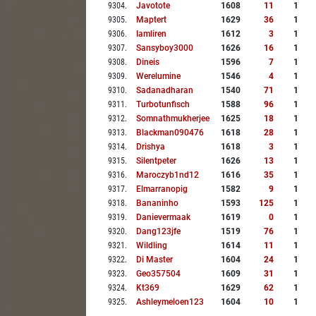
9304
.
Javotote
1608
11
1
9305
.
Maptert
1629
36
1
9306
.
Iamliren
1612
3
1
9307
.
Sansyboy3000
1626
16
1
9308
.
Dineis
1596
7
1
9309
.
Werelumine
1546
4
1
9310
.
Sadanadharan
1540
71
1
9311
.
Turbotunfisch
1588
96
1
9312
.
Somnathmukherjee
1625
18
1
9313
.
Blackman090476
1618
28
1
9314
.
Drishya
1618
3
1
9315
.
Silentpeter
1626
13
1
9316
.
Maroczyb1nd12
1616
35
1
9317
.
Elmarranopig
1582
9
1
9318
.
Bananinho
1593
125
1
9319
.
Danievermaak
1619
0
1
9320
.
Dang123jfe
1519
76
1
9321
.
Wildling
1614
11
1
9322
.
Di Master
1604
24
1
9323
.
Geo357504
1609
31
1
9324
.
Kt369
1629
62
1
9325
.
Ashleymeloen123
1604
10
1