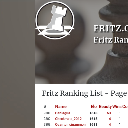
FRITZ.
Fritz Ra
Fritz Ranking List - Page
#
Name
Elo
Beauty
Wins
Co
9301
.
Paniagua
1618
63
1
9302
.
Checkmate_2012
1615
4
1
9303
.
Quantumcinammon
1611
4
1