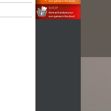
own games in the cloud
SHOP
Store and analyse your
own games in the cloud