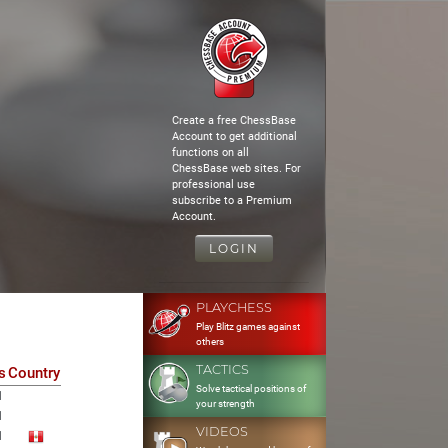
Create a free ChessBase
Account to get additional
functions on all
ChessBase web sites. For
professional use
subscribe to a Premium
Account.
LOGIN
PLAYCHESS
Play Blitz games against
others
TACTICS
s
Country
Solve tactical positions of
1
your strength
1
VIDEOS
1