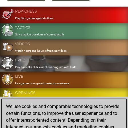
PLAYCHESS
Play Blitz games against others
TACTICS
Solve tactical positions of your strength
VIDEOS
Watch hours and hours of training videos
FRITZ
Play against a club level chess program with hints
LIVE
Live games from grandmaster tournaments
OPENINGS
Develop and exercise your openings
We use cookies and comparable technologies to provide
DATABASE
certain functions, to improve the user experience and to
Eight million strong games
offer interest-oriented content. Depending on their
MYGAMES
intended use, analysis cookies and marketing cookies