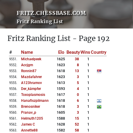
FRITZ.CHESSBASE.COM
Fritz Ranking List
Fritz Ranking List - Page 192
#
Name
Elo
Beauty
Wins
Country
9551
.
Michaelpeek
1625
38
1
9552
.
Accjgm
1623
8
1
9553
.
Ronnin87
1618
13
1
9554
.
Mazdafahrer
1623
3
1
9555
.
A123hramov
1613
5
1
9556
.
Der_kämpfer
1593
4
1
9557
.
Toxoplasmosis
1617
0
1
9558
.
Hanafiszpilmann
1618
6
1
9559
.
Brenosniker
1618
3
1
9560
.
Pranav_p
1605
3
1
9561
.
Helmuth1205
1588
15
1
9562
.
James C
1628
52
1
9563
.
Annette88
1582
58
1