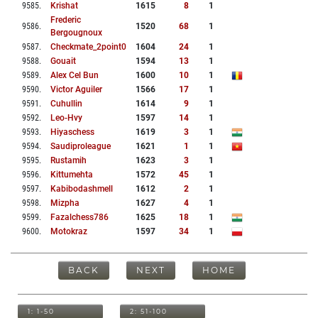
9585
.
Krishat
1615
8
1
Frederic
9586
.
1520
68
1
Bergougnoux
9587
.
Checkmate_2point0
1604
24
1
9588
.
Gouait
1594
13
1
9589
.
Alex Cel Bun
1600
10
1
9590
.
Victor Aguiler
1566
17
1
9591
.
Cuhullin
1614
9
1
9592
.
Leo-Hvy
1597
14
1
9593
.
Hiyaschess
1619
3
1
9594
.
Saudiproleague
1621
1
1
9595
.
Rustamih
1623
3
1
9596
.
Kittumehta
1572
45
1
9597
.
Kabibodashmell
1612
2
1
9598
.
Mizpha
1627
4
1
9599
.
Fazalchess786
1625
18
1
9600
.
Motokraz
1597
34
1
BACK
NEXT
HOME
1: 1-50
2: 51-100