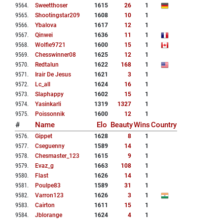
9564
.
Sweetthoser
1615
26
1
9565
.
Shootingstar209
1608
10
1
9566
.
Ybalova
1617
12
1
9567
.
Qinwei
1636
11
1
9568
.
Wolfie9721
1600
15
1
9569
.
Chesswinner08
1625
12
1
9570
.
Redtalun
1622
168
1
9571
.
Irair De Jesus
1621
3
1
9572
.
Lc_all
1624
16
1
9573
.
Slaphappy
1602
15
1
9574
.
Yasinkarli
1319
1327
1
9575
.
Poissonnik
1600
12
1
#
Name
Elo
Beauty
Wins
Country
9576
.
Gippet
1628
8
1
9577
.
Cseguenny
1589
14
1
9578
.
Chesmaster_123
1615
9
1
9579
.
Evaz_g
1663
108
1
9580
.
Flast
1626
14
1
9581
.
Poulpe83
1589
31
1
9582
.
Varron123
1626
3
1
9583
.
Cairton
1611
15
1
9584
.
Jblorange
1624
4
1