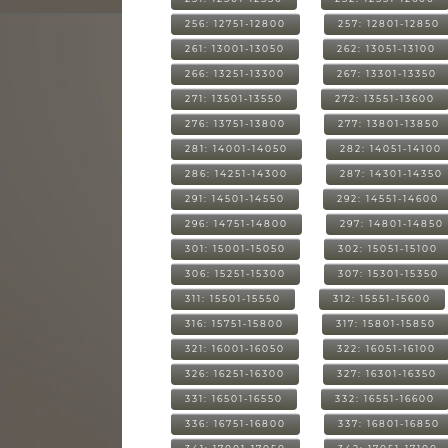
256: 12751-12800
257: 12801-12850
261: 13001-13050
262: 13051-13100
266: 13251-13300
267: 13301-13350
271: 13501-13550
272: 13551-13600
276: 13751-13800
277: 13801-13850
281: 14001-14050
282: 14051-14100
286: 14251-14300
287: 14301-14350
291: 14501-14550
292: 14551-14600
296: 14751-14800
297: 14801-14850
301: 15001-15050
302: 15051-15100
306: 15251-15300
307: 15301-15350
311: 15501-15550
312: 15551-15600
316: 15751-15800
317: 15801-15850
321: 16001-16050
322: 16051-16100
326: 16251-16300
327: 16301-16350
331: 16501-16550
332: 16551-16600
336: 16751-16800
337: 16801-16850