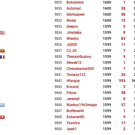
9829
.
Bobsimms
1600
1
9830
.
Automat
1600
28
9831
.
Idiotsapien
1600
58
9832
.
Nosly
1600
15
9833
.
Deepro
1599
5
9834
.
Jmatejka
1599
8
9835
.
Wiecho
1599
83
9836
.
Jrj000
1599
11
9837
.
C2_42
1599
7
9838
.
Thesaintbaboo
1599
9
9839
.
Stevek15
1599
1
9840
.
Chesslearner500
1599
7
9841
.
Tomasz123
1599
26
9842
.
Htargay
1599
593
5
9843
.
Korand
1599
3
9844
.
Pdore
1599
38
9845
.
Jeremyt
1599
0
9846
.
Markus1963magic
1599
37
9847
.
Buttbreath
1599
1
9848
.
Enbecerili5
1599
9
9849
.
Yavutza
1599
17
9850
.
Jpe61
1599
2