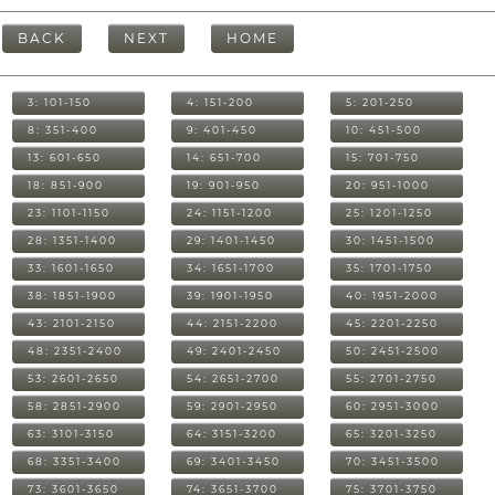
BACK
NEXT
HOME
3: 101-150
4: 151-200
5: 201-250
8: 351-400
9: 401-450
10: 451-500
13: 601-650
14: 651-700
15: 701-750
18: 851-900
19: 901-950
20: 951-1000
23: 1101-1150
24: 1151-1200
25: 1201-1250
28: 1351-1400
29: 1401-1450
30: 1451-1500
33: 1601-1650
34: 1651-1700
35: 1701-1750
38: 1851-1900
39: 1901-1950
40: 1951-2000
43: 2101-2150
44: 2151-2200
45: 2201-2250
48: 2351-2400
49: 2401-2450
50: 2451-2500
53: 2601-2650
54: 2651-2700
55: 2701-2750
58: 2851-2900
59: 2901-2950
60: 2951-3000
63: 3101-3150
64: 3151-3200
65: 3201-3250
68: 3351-3400
69: 3401-3450
70: 3451-3500
73: 3601-3650
74: 3651-3700
75: 3701-3750