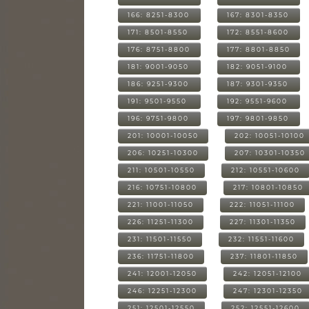
166: 8251-8300
167: 8301-8350
171: 8501-8550
172: 8551-8600
176: 8751-8800
177: 8801-8850
181: 9001-9050
182: 9051-9100
186: 9251-9300
187: 9301-9350
191: 9501-9550
192: 9551-9600
196: 9751-9800
197: 9801-9850
201: 10001-10050
202: 10051-10100
206: 10251-10300
207: 10301-10350
211: 10501-10550
212: 10551-10600
216: 10751-10800
217: 10801-10850
221: 11001-11050
222: 11051-11100
226: 11251-11300
227: 11301-11350
231: 11501-11550
232: 11551-11600
236: 11751-11800
237: 11801-11850
241: 12001-12050
242: 12051-12100
246: 12251-12300
247: 12301-12350
251: 12501-12550
252: 12551-12600