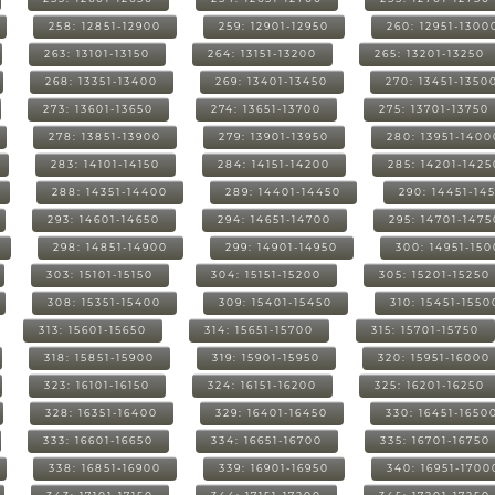
258: 12851-12900
259: 12901-12950
260: 12951-1300
263: 13101-13150
264: 13151-13200
265: 13201-13250
268: 13351-13400
269: 13401-13450
270: 13451-1350
273: 13601-13650
274: 13651-13700
275: 13701-13750
278: 13851-13900
279: 13901-13950
280: 13951-1400
283: 14101-14150
284: 14151-14200
285: 14201-1425
288: 14351-14400
289: 14401-14450
290: 14451-14
293: 14601-14650
294: 14651-14700
295: 14701-1475
298: 14851-14900
299: 14901-14950
300: 14951-15
303: 15101-15150
304: 15151-15200
305: 15201-15250
308: 15351-15400
309: 15401-15450
310: 15451-1550
313: 15601-15650
314: 15651-15700
315: 15701-15750
318: 15851-15900
319: 15901-15950
320: 15951-16000
323: 16101-16150
324: 16151-16200
325: 16201-16250
328: 16351-16400
329: 16401-16450
330: 16451-1650
333: 16601-16650
334: 16651-16700
335: 16701-16750
338: 16851-16900
339: 16901-16950
340: 16951-1700