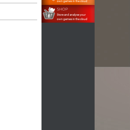
own games in the cloud
SHOP
Store and analyse your
own games in the cloud