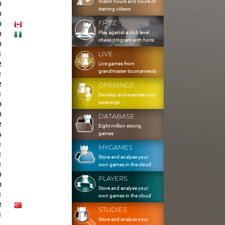
Watch hours and hours of
0
training videos
0
FRITZ
0
Play against a club level
0
chess program with hints
0
LIVE
1
Live games from
2
grandmaster tournaments
1
2
OPENINGS
1
Develop and exercise your
openings
0
0
DATABASE
2
Eight million strong
games
6
1
MYGAMES
1
Store and analyse your
1
own games in the cloud
0
PLAYERS
0
Store and analyse your
1
own games in the cloud
2
STUDIES
1
Store and analyse your