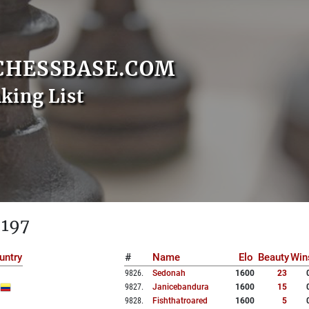
CHESSBASE.COM
nking List
 197
untry
#
Name
Elo
Beauty
Win
9826
.
Sedonah
1600
23
9827
.
Janicebandura
1600
15
9828
.
Fishthatroared
1600
5