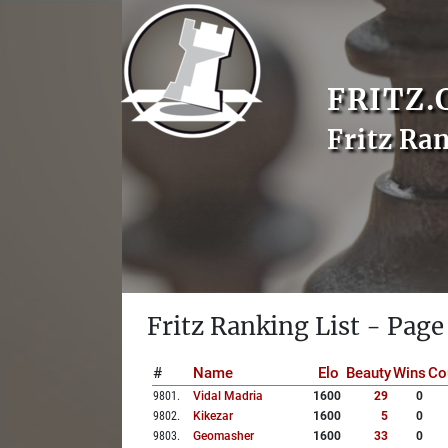
FRITZ.
Fritz Ra
Fritz Ranking List - Page
#
Name
Elo
Beauty
Wins
Co
9801
.
Vidal Madria
1600
29
0
9802
.
Kikezar
1600
5
0
9803
.
Geomasher
1600
33
0