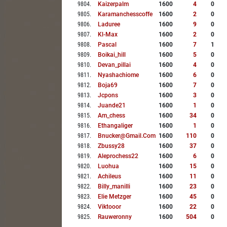
9804
.
Kaizerpalm
1600
4
0
9805
.
Karamanchesscoffe
1600
2
0
9806
.
Laduree
1600
9
0
9807
.
Kl-Max
1600
2
0
9808
.
Pascal
1600
7
1
9809
.
Boikai_hill
1600
5
0
9810
.
Devan_pillai
1600
4
0
9811
.
Nyashachiome
1600
6
0
9812
.
Boja69
1600
7
0
9813
.
Jcpons
1600
3
0
9814
.
Juande21
1600
1
0
9815
.
Am_chess
1600
34
0
9816
.
Ethangaliger
1600
1
0
9817
.
Bnucker@gmail.com
1600
110
0
9818
.
Zbussy28
1600
37
0
9819
.
Aleprochess22
1600
6
0
9820
.
Luohua
1600
15
0
9821
.
Achileus
1600
11
0
9822
.
Billy_manilli
1600
23
0
9823
.
Elie Metzger
1600
45
0
9824
.
Viktooor
1600
22
0
9825
.
Rauweronny
1600
504
0