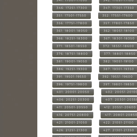
341: 17001-17050
342: 17051-17100
346: 17251-17300
347: 17301-17350
351: 17501-17550
352: 17551-17600
356: 17751-17800
357: 17801-17850
361: 18001-18050
362: 18051-18100
366: 18251-18300
367: 18301-18350
371: 18501-18550
372: 18551-18600
376: 18751-18800
377: 18801-18850
381: 19001-19050
382: 19051-19100
386: 19251-19300
387: 19301-19350
391: 19501-19550
392: 19551-19600
396: 19751-19800
397: 19801-19850
401: 20001-20050
402: 20051-2010
406: 20251-20300
407: 20301-2035
411: 20501-20550
412: 20551-20600
416: 20751-20800
417: 20801-2085
421: 21001-21050
422: 21051-21100
426: 21251-21300
427: 21301-21350