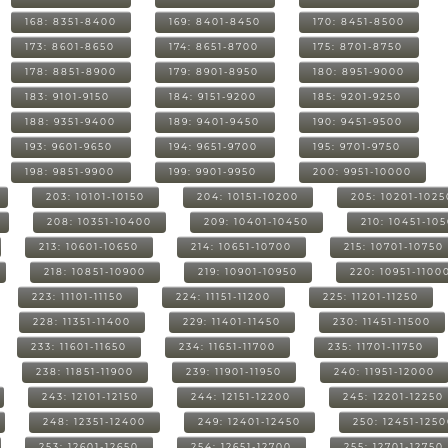
168: 8351-8400
169: 8401-8450
170: 8451-8500
173: 8601-8650
174: 8651-8700
175: 8701-8750
178: 8851-8900
179: 8901-8950
180: 8951-9000
183: 9101-9150
184: 9151-9200
185: 9201-9250
188: 9351-9400
189: 9401-9450
190: 9451-9500
193: 9601-9650
194: 9651-9700
195: 9701-9750
198: 9851-9900
199: 9901-9950
200: 9951-10000
203: 10101-10150
204: 10151-10200
205: 10201-1025
208: 10351-10400
209: 10401-10450
210: 10451-10
213: 10601-10650
214: 10651-10700
215: 10701-10750
218: 10851-10900
219: 10901-10950
220: 10951-1100
223: 11101-11150
224: 11151-11200
225: 11201-11250
228: 11351-11400
229: 11401-11450
230: 11451-11500
233: 11601-11650
234: 11651-11700
235: 11701-11750
238: 11851-11900
239: 11901-11950
240: 11951-12000
243: 12101-12150
244: 12151-12200
245: 12201-12250
248: 12351-12400
249: 12401-12450
250: 12451-125
253: 12601-12650
254: 12651-12700
255: 12701-12750