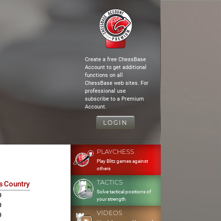
Create a free ChessBase
Account to get additional
functions on all
ChessBase web sites. For
professional use
subscribe to a Premium
Account.
LOGIN
PLAYCHESS
Play Blitz games against
others
TACTICS
s
Country
Solve tactical positions of
0
your strength
0
VIDEOS
0