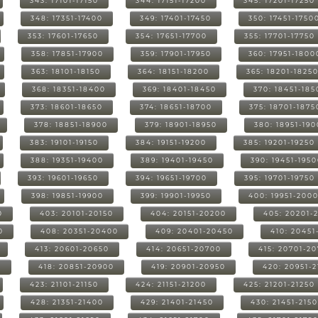
343: 17101-17150
344: 17151-17200
345: 17201-17250
348: 17351-17400
349: 17401-17450
350: 17451-1750
353: 17601-17650
354: 17651-17700
355: 17701-17750
358: 17851-17900
359: 17901-17950
360: 17951-1800
363: 18101-18150
364: 18151-18200
365: 18201-1825
368: 18351-18400
369: 18401-18450
370: 18451-185
373: 18601-18650
374: 18651-18700
375: 18701-1875
378: 18851-18900
379: 18901-18950
380: 18951-19
383: 19101-19150
384: 19151-19200
385: 19201-19250
388: 19351-19400
389: 19401-19450
390: 19451-195
393: 19601-19650
394: 19651-19700
395: 19701-19750
398: 19851-19900
399: 19901-19950
400: 19951-200
0
403: 20101-20150
404: 20151-20200
405: 20201-
0
408: 20351-20400
409: 20401-20450
410: 20451
413: 20601-20650
414: 20651-20700
415: 20701-2
0
418: 20851-20900
419: 20901-20950
420: 20951-
423: 21101-21150
424: 21151-21200
425: 21201-21250
428: 21351-21400
429: 21401-21450
430: 21451-215