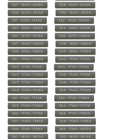
327: 16301-16350
328: 16351-16400
329: 16401-16450
330: 16451-16500
331: 16501-16550
332: 16551-16600
333: 16601-16650
334: 16651-16700
335: 16701-16750
336: 16751-16800
337: 16801-16850
338: 16851-16900
339: 16901-16950
340: 16951-17000
341: 17001-17050
342: 17051-17100
343: 17101-17150
344: 17151-17200
345: 17201-17250
346: 17251-17300
347: 17301-17350
348: 17351-17400
349: 17401-17450
350: 17451-17500
351: 17501-17550
352: 17551-17600
353: 17601-17650
354: 17651-17700
355: 17701-17750
356: 17751-17800
357: 17801-17850
358: 17851-17900
359: 17901-17950
360: 17951-18000
361: 18001-18050
362: 18051-18100