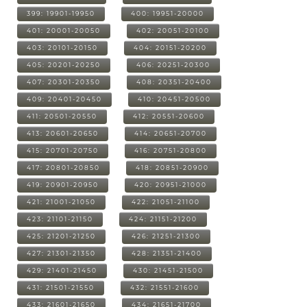
399: 19901-19950
400: 19951-20000
401: 20001-20050
402: 20051-20100
403: 20101-20150
404: 20151-20200
405: 20201-20250
406: 20251-20300
407: 20301-20350
408: 20351-20400
409: 20401-20450
410: 20451-20500
411: 20501-20550
412: 20551-20600
413: 20601-20650
414: 20651-20700
415: 20701-20750
416: 20751-20800
417: 20801-20850
418: 20851-20900
419: 20901-20950
420: 20951-21000
421: 21001-21050
422: 21051-21100
423: 21101-21150
424: 21151-21200
425: 21201-21250
426: 21251-21300
427: 21301-21350
428: 21351-21400
429: 21401-21450
430: 21451-21500
431: 21501-21550
432: 21551-21600
433: 21601-21650
434: 21651-21700