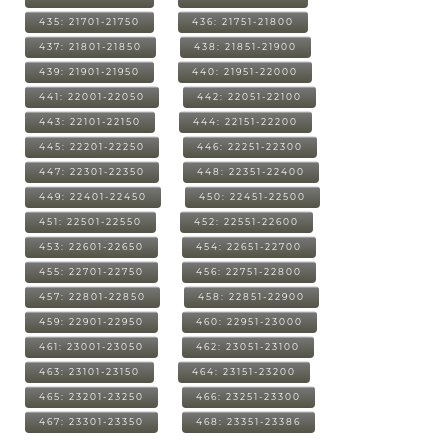
435: 21701-21750
436: 21751-21800
437: 21801-21850
438: 21851-21900
439: 21901-21950
440: 21951-22000
441: 22001-22050
442: 22051-22100
443: 22101-22150
444: 22151-22200
445: 22201-22250
446: 22251-22300
447: 22301-22350
448: 22351-22400
449: 22401-22450
450: 22451-22500
451: 22501-22550
452: 22551-22600
453: 22601-22650
454: 22651-22700
455: 22701-22750
456: 22751-22800
457: 22801-22850
458: 22851-22900
459: 22901-22950
460: 22951-23000
461: 23001-23050
462: 23051-23100
463: 23101-23150
464: 23151-23200
465: 23201-23250
466: 23251-23300
467: 23301-23350
468: 23351-23386