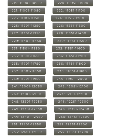
219: 10901-10950
220: 10951-11000
221: 11001-11050
222: 11051-11100
223: 11101-11150
224: 11151-11200
225: 11201-11250
226: 11251-11300
227: 11301-11350
228: 11351-11400
229: 11401-11450
230: 11451-11500
231: 11501-11550
232: 11551-11600
233: 11601-11650
234: 11651-11700
235: 11701-11750
236: 11751-11800
237: 11801-11850
238: 11851-11900
239: 11901-11950
240: 11951-12000
241: 12001-12050
242: 12051-12100
243: 12101-12150
244: 12151-12200
245: 12201-12250
246: 12251-12300
247: 12301-12350
248: 12351-12400
249: 12401-12450
250: 12451-12500
251: 12501-12550
252: 12551-12600
253: 12601-12650
254: 12651-12700