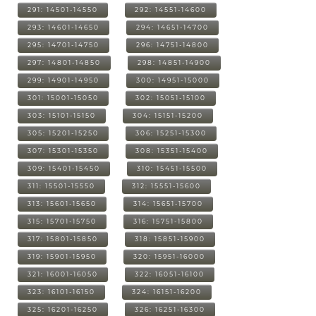
291: 14501-14550
292: 14551-14600
293: 14601-14650
294: 14651-14700
295: 14701-14750
296: 14751-14800
297: 14801-14850
298: 14851-14900
299: 14901-14950
300: 14951-15000
301: 15001-15050
302: 15051-15100
303: 15101-15150
304: 15151-15200
305: 15201-15250
306: 15251-15300
307: 15301-15350
308: 15351-15400
309: 15401-15450
310: 15451-15500
311: 15501-15550
312: 15551-15600
313: 15601-15650
314: 15651-15700
315: 15701-15750
316: 15751-15800
317: 15801-15850
318: 15851-15900
319: 15901-15950
320: 15951-16000
321: 16001-16050
322: 16051-16100
323: 16101-16150
324: 16151-16200
325: 16201-16250
326: 16251-16300