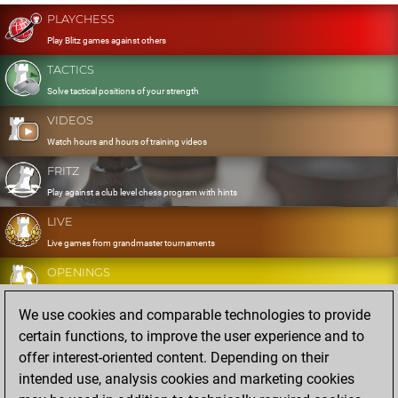
PLAYCHESS
Play Blitz games against others
TACTICS
Solve tactical positions of your strength
VIDEOS
Watch hours and hours of training videos
FRITZ
Play against a club level chess program with hints
LIVE
Live games from grandmaster tournaments
OPENINGS
Develop and exercise your openings
We use cookies and comparable technologies to provide
DATABASE
certain functions, to improve the user experience and to
Eight million strong games
offer interest-oriented content. Depending on their
MYGAMES
intended use, analysis cookies and marketing cookies
Store and analyse your own games in the cloud