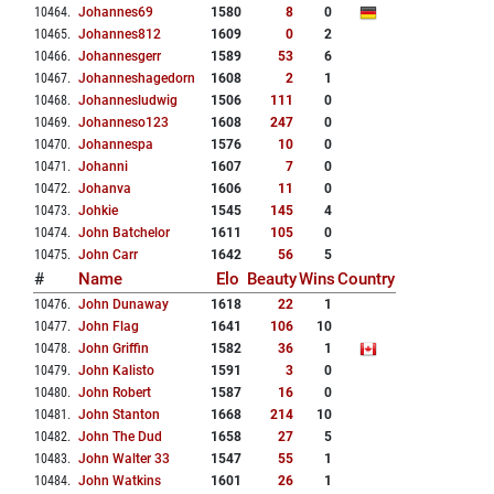
10464
.
Johannes69
1580
8
0
10465
.
Johannes812
1609
0
2
10466
.
Johannesgerr
1589
53
6
10467
.
Johanneshagedorn
1608
2
1
10468
.
Johannesludwig
1506
111
0
10469
.
Johanneso123
1608
247
0
10470
.
Johannespa
1576
10
0
10471
.
Johanni
1607
7
0
10472
.
Johanva
1606
11
0
10473
.
Johkie
1545
145
4
10474
.
John Batchelor
1611
105
0
10475
.
John Carr
1642
56
5
#
Name
Elo
Beauty
Wins
Country
10476
.
John Dunaway
1618
22
1
10477
.
John Flag
1641
106
10
10478
.
John Griffin
1582
36
1
10479
.
John Kalisto
1591
3
0
10480
.
John Robert
1587
16
0
10481
.
John Stanton
1668
214
10
10482
.
John The Dud
1658
27
5
10483
.
John Walter 33
1547
55
1
10484
.
John Watkins
1601
26
1