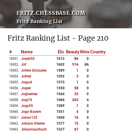
FRITZ.CHESSBASE.COM
Fritz Ranking List
Fritz Ranking List - Page 210
#
Name
Elo
Beauty
Wins
Country
10451
.
Joeyb92
1613
86
0
10452
.
Jöf
1602
916
86
10453
.
Jofere Gonzales
1589
1
0
10454
.
Jofred
1592
3
0
10455
.
Jogast
1573
1
0
10456
.
Jogee
1550
58
0
10457
.
Jogheimer
1564
33
0
10458
.
Jogi74
1684
263
4
10459
.
Jogy55
1589
1
0
10460
.
Jogy-Bayern
1551
4
0
10461
.
Johan135
1600
16
0
10462
.
Johann Klenke
1577
15
0
10463
.
Johannaschach
1527
67
0