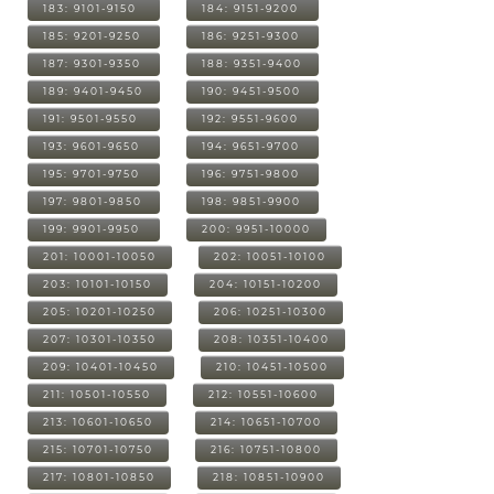
183: 9101-9150
184: 9151-9200
185: 9201-9250
186: 9251-9300
187: 9301-9350
188: 9351-9400
189: 9401-9450
190: 9451-9500
191: 9501-9550
192: 9551-9600
193: 9601-9650
194: 9651-9700
195: 9701-9750
196: 9751-9800
197: 9801-9850
198: 9851-9900
199: 9901-9950
200: 9951-10000
201: 10001-10050
202: 10051-10100
203: 10101-10150
204: 10151-10200
205: 10201-10250
206: 10251-10300
207: 10301-10350
208: 10351-10400
209: 10401-10450
210: 10451-10500
211: 10501-10550
212: 10551-10600
213: 10601-10650
214: 10651-10700
215: 10701-10750
216: 10751-10800
217: 10801-10850
218: 10851-10900