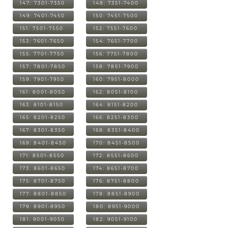
147: 7301-7350
148: 7351-7400
149: 7401-7450
150: 7451-7500
151: 7501-7550
152: 7551-7600
153: 7601-7650
154: 7651-7700
155: 7701-7750
156: 7751-7800
157: 7801-7850
158: 7851-7900
159: 7901-7950
160: 7951-8000
161: 8001-8050
162: 8051-8100
163: 8101-8150
164: 8151-8200
165: 8201-8250
166: 8251-8300
167: 8301-8350
168: 8351-8400
169: 8401-8450
170: 8451-8500
171: 8501-8550
172: 8551-8600
173: 8601-8650
174: 8651-8700
175: 8701-8750
176: 8751-8800
177: 8801-8850
178: 8851-8900
179: 8901-8950
180: 8951-9000
181: 9001-9050
182: 9051-9100