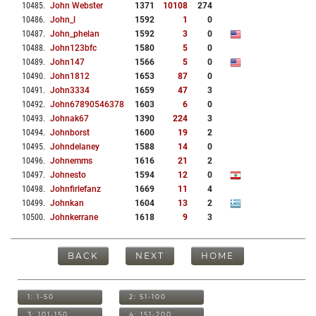
10485
.
John Webster
1371
10108
274
10486
.
John_l
1592
1
0
10487
.
John_phelan
1592
3
0
10488
.
John123bfc
1580
5
0
10489
.
John147
1566
5
0
10490
.
John1812
1653
87
0
10491
.
John3334
1659
47
3
10492
.
John67890546378
1603
6
0
10493
.
Johnak67
1390
224
3
10494
.
Johnborst
1600
19
2
10495
.
Johndelaney
1588
14
0
10496
.
Johnemms
1616
21
2
10497
.
Johnesto
1594
12
0
10498
.
Johnfirlefanz
1669
11
4
10499
.
Johnkan
1604
13
2
10500
.
Johnkerrane
1618
9
3
BACK
NEXT
HOME
1: 1-50
2: 51-100
3: 101-150
4: 151-200