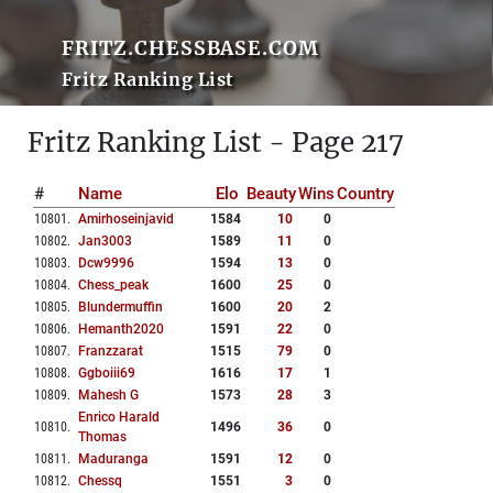
FRITZ.CHESSBASE.COM
Fritz Ranking List
Fritz Ranking List - Page 217
#
Name
Elo
Beauty
Wins
Country
10801
.
Amirhoseinjavid
1584
10
0
10802
.
Jan3003
1589
11
0
10803
.
Dcw9996
1594
13
0
10804
.
Chess_peak
1600
25
0
10805
.
Blundermuffin
1600
20
2
10806
.
Hemanth2020
1591
22
0
10807
.
Franzzarat
1515
79
0
10808
.
Ggboiii69
1616
17
1
10809
.
Mahesh G
1573
28
3
Enrico Harald
10810
.
1496
36
0
Thomas
10811
.
Maduranga
1591
12
0
10812
.
Chessq
1551
3
0