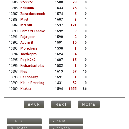
10885
.
???????
1588
23
0
10886
.
Kritan06
1633
76
3
10887
.
Zazachessnoob
1574
5
0
10888
.
Mljet
1607
8
1
10889
.
Mrardu
1537
121
9
10890
.
Gerhard Ebbeke
1592
9
0
10891
.
Rajatjoon
1590
2
0
10892
.
Adam-B
1591
10
0
10893
.
Morechess
1590
1
0
10894
.
Tacticspro
1624
4
1
10895
.
Papi4242
1607
15
0
10896
.
Richardscholes
1582
1
0
10897
.
Flup
1619
97
10
10898
.
Dancedany
1591
1
0
10899
.
Klaus Brenning
1431
52
0
10900
.
Krakra
1594
1655
86
BACK
NEXT
HOME
1: 1-50
2: 51-100
3: 101-150
4: 151-200