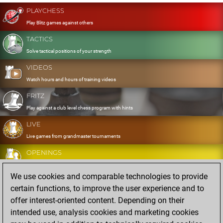
PLAYCHESS
Play Blitz games against others
TACTICS
Solve tactical positions of your strength
VIDEOS
Watch hours and hours of training videos
FRITZ
Play against a club level chess program with hints
LIVE
Live games from grandmaster tournaments
OPENINGS
Develop and exercise your openings
We use cookies and comparable technologies to provide
DATABASE
certain functions, to improve the user experience and to
Eight million strong games
offer interest-oriented content. Depending on their
MYGAMES
intended use, analysis cookies and marketing cookies
Store and analyse your own games in the cloud