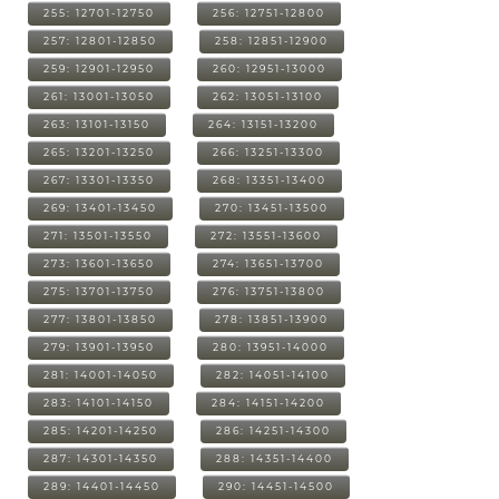
255: 12701-12750
256: 12751-12800
257: 12801-12850
258: 12851-12900
259: 12901-12950
260: 12951-13000
261: 13001-13050
262: 13051-13100
263: 13101-13150
264: 13151-13200
265: 13201-13250
266: 13251-13300
267: 13301-13350
268: 13351-13400
269: 13401-13450
270: 13451-13500
271: 13501-13550
272: 13551-13600
273: 13601-13650
274: 13651-13700
275: 13701-13750
276: 13751-13800
277: 13801-13850
278: 13851-13900
279: 13901-13950
280: 13951-14000
281: 14001-14050
282: 14051-14100
283: 14101-14150
284: 14151-14200
285: 14201-14250
286: 14251-14300
287: 14301-14350
288: 14351-14400
289: 14401-14450
290: 14451-14500