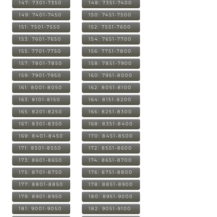
147: 7301-7350
148: 7351-7400
149: 7401-7450
150: 7451-7500
151: 7501-7550
152: 7551-7600
153: 7601-7650
154: 7651-7700
155: 7701-7750
156: 7751-7800
157: 7801-7850
158: 7851-7900
159: 7901-7950
160: 7951-8000
161: 8001-8050
162: 8051-8100
163: 8101-8150
164: 8151-8200
165: 8201-8250
166: 8251-8300
167: 8301-8350
168: 8351-8400
169: 8401-8450
170: 8451-8500
171: 8501-8550
172: 8551-8600
173: 8601-8650
174: 8651-8700
175: 8701-8750
176: 8751-8800
177: 8801-8850
178: 8851-8900
179: 8901-8950
180: 8951-9000
181: 9001-9050
182: 9051-9100