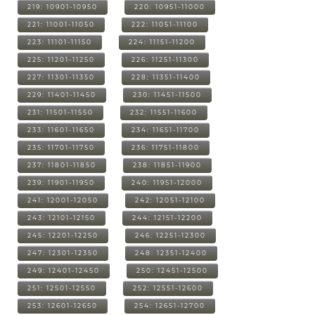
219: 10901-10950
220: 10951-11000
221: 11001-11050
222: 11051-11100
223: 11101-11150
224: 11151-11200
225: 11201-11250
226: 11251-11300
227: 11301-11350
228: 11351-11400
229: 11401-11450
230: 11451-11500
231: 11501-11550
232: 11551-11600
233: 11601-11650
234: 11651-11700
235: 11701-11750
236: 11751-11800
237: 11801-11850
238: 11851-11900
239: 11901-11950
240: 11951-12000
241: 12001-12050
242: 12051-12100
243: 12101-12150
244: 12151-12200
245: 12201-12250
246: 12251-12300
247: 12301-12350
248: 12351-12400
249: 12401-12450
250: 12451-12500
251: 12501-12550
252: 12551-12600
253: 12601-12650
254: 12651-12700