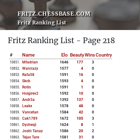
FRITZ.CHESSBASE.COM
Fritz Ranking List
Fritz Ranking List - Page 218
#
Name
Elo
Beauty
Wins
Country
10851
.
Mfadrian
1646
177
3
10852
.
Warcrazy
1577
4
0
10853
.
Rafa58
1591
16
0
10854
.
Skcb
1593
4
0
10855
.
Rotin
1591
1
0
10856
.
Holgirev2
1592
10
0
10857
.
Andr3a
1392
137
0
10858
.
Leakx
1578
48
0
10859
.
Vancetan
1584
42
0
10860
.
Cak1789
1672
105
3
10861
.
Dychesji
1624
8
1
10862
.
Joshi Tanay
1586
20
2
10863
.
Tejas Tare
1581
31
0