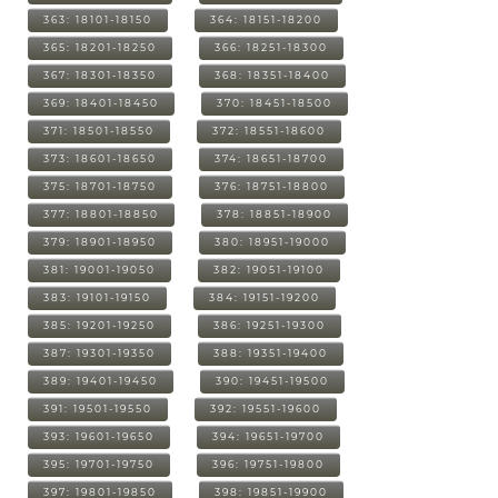
363: 18101-18150
364: 18151-18200
365: 18201-18250
366: 18251-18300
367: 18301-18350
368: 18351-18400
369: 18401-18450
370: 18451-18500
371: 18501-18550
372: 18551-18600
373: 18601-18650
374: 18651-18700
375: 18701-18750
376: 18751-18800
377: 18801-18850
378: 18851-18900
379: 18901-18950
380: 18951-19000
381: 19001-19050
382: 19051-19100
383: 19101-19150
384: 19151-19200
385: 19201-19250
386: 19251-19300
387: 19301-19350
388: 19351-19400
389: 19401-19450
390: 19451-19500
391: 19501-19550
392: 19551-19600
393: 19601-19650
394: 19651-19700
395: 19701-19750
396: 19751-19800
397: 19801-19850
398: 19851-19900