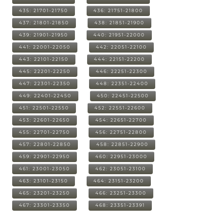
435: 21701-21750
436: 21751-21800
437: 21801-21850
438: 21851-21900
439: 21901-21950
440: 21951-22000
441: 22001-22050
442: 22051-22100
443: 22101-22150
444: 22151-22200
445: 22201-22250
446: 22251-22300
447: 22301-22350
448: 22351-22400
449: 22401-22450
450: 22451-22500
451: 22501-22550
452: 22551-22600
453: 22601-22650
454: 22651-22700
455: 22701-22750
456: 22751-22800
457: 22801-22850
458: 22851-22900
459: 22901-22950
460: 22951-23000
461: 23001-23050
462: 23051-23100
463: 23101-23150
464: 23151-23200
465: 23201-23250
466: 23251-23300
467: 23301-23350
468: 23351-23391