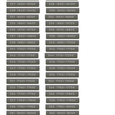
327: 16301-16350
328: 16351-16400
329: 16401-16450
330: 16451-16500
331: 16501-16550
332: 16551-16600
333: 16601-16650
334: 16651-16700
335: 16701-16750
336: 16751-16800
337: 16801-16850
338: 16851-16900
339: 16901-16950
340: 16951-17000
341: 17001-17050
342: 17051-17100
343: 17101-17150
344: 17151-17200
345: 17201-17250
346: 17251-17300
347: 17301-17350
348: 17351-17400
349: 17401-17450
350: 17451-17500
351: 17501-17550
352: 17551-17600
353: 17601-17650
354: 17651-17700
355: 17701-17750
356: 17751-17800
357: 17801-17850
358: 17851-17900
359: 17901-17950
360: 17951-18000
361: 18001-18050
362: 18051-18100