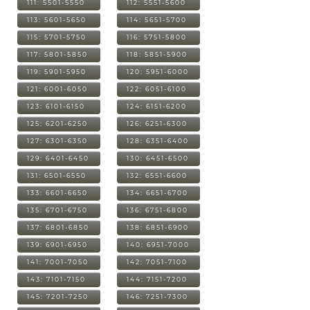
111: 5501-5550
112: 5551-5600
113: 5601-5650
114: 5651-5700
115: 5701-5750
116: 5751-5800
117: 5801-5850
118: 5851-5900
119: 5901-5950
120: 5951-6000
121: 6001-6050
122: 6051-6100
123: 6101-6150
124: 6151-6200
125: 6201-6250
126: 6251-6300
127: 6301-6350
128: 6351-6400
129: 6401-6450
130: 6451-6500
131: 6501-6550
132: 6551-6600
133: 6601-6650
134: 6651-6700
135: 6701-6750
136: 6751-6800
137: 6801-6850
138: 6851-6900
139: 6901-6950
140: 6951-7000
141: 7001-7050
142: 7051-7100
143: 7101-7150
144: 7151-7200
145: 7201-7250
146: 7251-7300