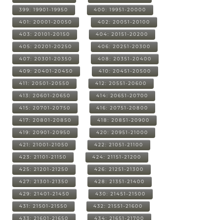
399: 19901-19950
400: 19951-20000
401: 20001-20050
402: 20051-20100
403: 20101-20150
404: 20151-20200
405: 20201-20250
406: 20251-20300
407: 20301-20350
408: 20351-20400
409: 20401-20450
410: 20451-20500
411: 20501-20550
412: 20551-20600
413: 20601-20650
414: 20651-20700
415: 20701-20750
416: 20751-20800
417: 20801-20850
418: 20851-20900
419: 20901-20950
420: 20951-21000
421: 21001-21050
422: 21051-21100
423: 21101-21150
424: 21151-21200
425: 21201-21250
426: 21251-21300
427: 21301-21350
428: 21351-21400
429: 21401-21450
430: 21451-21500
431: 21501-21550
432: 21551-21600
433: 21601-21650
434: 21651-21700