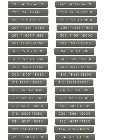
291: 14501-14550
292: 14551-14600
293: 14601-14650
294: 14651-14700
295: 14701-14750
296: 14751-14800
297: 14801-14850
298: 14851-14900
299: 14901-14950
300: 14951-15000
301: 15001-15050
302: 15051-15100
303: 15101-15150
304: 15151-15200
305: 15201-15250
306: 15251-15300
307: 15301-15350
308: 15351-15400
309: 15401-15450
310: 15451-15500
311: 15501-15550
312: 15551-15600
313: 15601-15650
314: 15651-15700
315: 15701-15750
316: 15751-15800
317: 15801-15850
318: 15851-15900
319: 15901-15950
320: 15951-16000
321: 16001-16050
322: 16051-16100
323: 16101-16150
324: 16151-16200
325: 16201-16250
326: 16251-16300