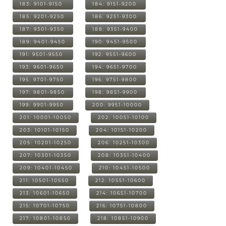
183: 9101-9150
184: 9151-9200
185: 9201-9250
186: 9251-9300
187: 9301-9350
188: 9351-9400
189: 9401-9450
190: 9451-9500
191: 9501-9550
192: 9551-9600
193: 9601-9650
194: 9651-9700
195: 9701-9750
196: 9751-9800
197: 9801-9850
198: 9851-9900
199: 9901-9950
200: 9951-10000
201: 10001-10050
202: 10051-10100
203: 10101-10150
204: 10151-10200
205: 10201-10250
206: 10251-10300
207: 10301-10350
208: 10351-10400
209: 10401-10450
210: 10451-10500
211: 10501-10550
212: 10551-10600
213: 10601-10650
214: 10651-10700
215: 10701-10750
216: 10751-10800
217: 10801-10850
218: 10851-10900