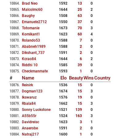
10864
.
Brad Neo
1592
13
0
10865
.
Malcolmc60
1644
25
2
10866
.
Baughy
1508
63
0
10867
.
Emanuele2712
1550
37
0
10868
.
Totomanie
1673
70
3
10869
.
Komikant1
1623
60
4
10870
.
Rolando53
1588
7
0
10871
.
Ababneh1989
1588
2
0
10872
.
Dikshant_737
1591
2
0
10873
.
Kcrao84
1644
6
2
10874
.
Riddhi 10
1585
39
0
10875
.
Checkmanmate
1593
1
0
#
Name
Elo
Beauty
Wins
Country
10876
.
Reinirk
1536
15
0
10877
.
Dogman123
1674
15
3
10878
.
Ikswaruz
1576
19
0
10879
.
Rbala84
1662
15
3
10880
.
Sonny Luckstone
1521
139
0
10881
.
A55b55r
1524
163
3
10882
.
Davidreisc
1623
3
1
10883
.
Anaerobe
1591
2
0
10884
.
Natraj217
1600
1
0