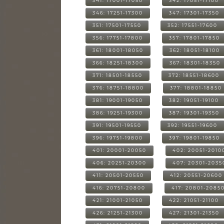
341: 17001-17050
342: 17051-17100
346: 17251-17300
347: 17301-17350
351: 17501-17550
352: 17551-17600
356: 17751-17800
357: 17801-17850
361: 18001-18050
362: 18051-18100
366: 18251-18300
367: 18301-18350
371: 18501-18550
372: 18551-18600
376: 18751-18800
377: 18801-18850
381: 19001-19050
382: 19051-19100
386: 19251-19300
387: 19301-19350
391: 19501-19550
392: 19551-19600
396: 19751-19800
397: 19801-19850
401: 20001-20050
402: 20051-2010
406: 20251-20300
407: 20301-2035
411: 20501-20550
412: 20551-20600
416: 20751-20800
417: 20801-2085
421: 21001-21050
422: 21051-21100
426: 21251-21300
427: 21301-21350