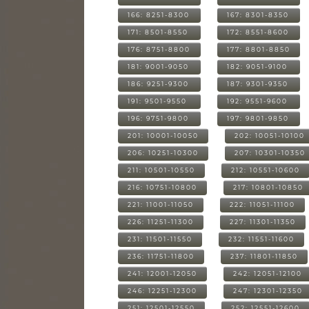
166: 8251-8300
167: 8301-8350
171: 8501-8550
172: 8551-8600
176: 8751-8800
177: 8801-8850
181: 9001-9050
182: 9051-9100
186: 9251-9300
187: 9301-9350
191: 9501-9550
192: 9551-9600
196: 9751-9800
197: 9801-9850
201: 10001-10050
202: 10051-10100
206: 10251-10300
207: 10301-10350
211: 10501-10550
212: 10551-10600
216: 10751-10800
217: 10801-10850
221: 11001-11050
222: 11051-11100
226: 11251-11300
227: 11301-11350
231: 11501-11550
232: 11551-11600
236: 11751-11800
237: 11801-11850
241: 12001-12050
242: 12051-12100
246: 12251-12300
247: 12301-12350
251: 12501-12550
252: 12551-12600