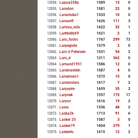
12054
.
Lapua338p
1589
13
0
12055
.
Laradon
1581
22
0
12056
.
Larantuka1
1533
10
0
12057
.
Larasoft
1626
111
3
12058
.
Larissa_iolis
1622
32
1
12059
.
Larkbelly69
1621
2
1
12060
.
Laro_fuchs
1767
299
73
12061
.
Larpegiste
1579
2
0
12062
.
Lars U Petersen
1531
94
2
12063
.
Lars_d
1311
362
0
12064
.
Larsand1951
1586
12
0
12065
.
Larsbrastein
1587
4
0
12066
.
Larsensxo1
1572
15
0
12067
.
Larslarslars
1617
7
2
12068
.
Laryayim
1659
35
2
12069
.
Larynek
1597
175
17
12070
.
Laryov
1616
19
2
12071
.
Lasia
1536
48
2
12072
.
Laska2k
1713
91
6
12073
.
Lasker 25
1587
3
0
12074
.
Lasker79
1604
279
1
12075
.
Laskerlu
1615
12
2