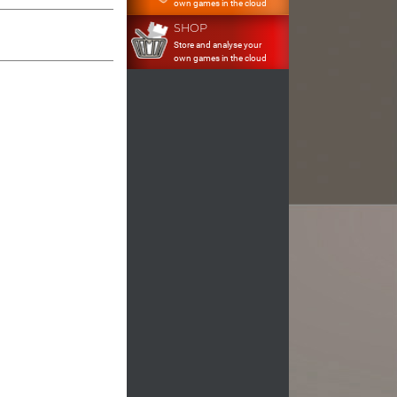
own games in the cloud
SHOP
Store and analyse your
own games in the cloud