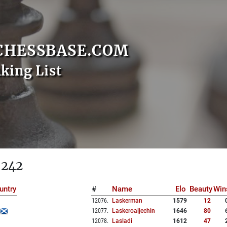
CHESSBASE.COM
nking List
 242
untry
#
Name
Elo
Beauty
Win
12076
.
Laskerman
1579
12
12077
.
Laskeroaljechin
1646
80
12078
.
Lasladi
1612
47