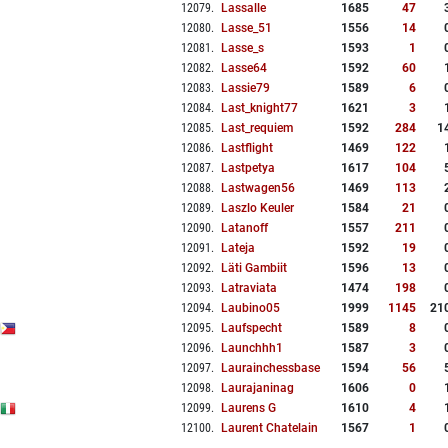
12079
.
Lassalle
1685
47
12080
.
Lasse_51
1556
14
12081
.
Lasse_s
1593
1
12082
.
Lasse64
1592
60
12083
.
Lassie79
1589
6
12084
.
Last_knight77
1621
3
12085
.
Last_requiem
1592
284
1
12086
.
Lastflight
1469
122
12087
.
Lastpetya
1617
104
12088
.
Lastwagen56
1469
113
12089
.
Laszlo Keuler
1584
21
12090
.
Latanoff
1557
211
12091
.
Lateja
1592
19
12092
.
Läti Gambiit
1596
13
12093
.
Latraviata
1474
198
12094
.
Laubino05
1999
1145
21
12095
.
Laufspecht
1589
8
12096
.
Launchhh1
1587
3
12097
.
Laurainchessbase
1594
56
12098
.
Laurajaninag
1606
0
12099
.
Laurens G
1610
4
12100
.
Laurent Chatelain
1567
1