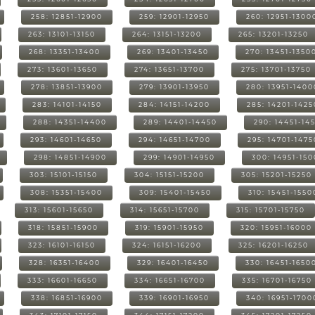
258: 12851-12900
259: 12901-12950
260: 12951-1300
263: 13101-13150
264: 13151-13200
265: 13201-13250
268: 13351-13400
269: 13401-13450
270: 13451-1350
273: 13601-13650
274: 13651-13700
275: 13701-13750
278: 13851-13900
279: 13901-13950
280: 13951-1400
283: 14101-14150
284: 14151-14200
285: 14201-1425
288: 14351-14400
289: 14401-14450
290: 14451-14
293: 14601-14650
294: 14651-14700
295: 14701-1475
298: 14851-14900
299: 14901-14950
300: 14951-15
303: 15101-15150
304: 15151-15200
305: 15201-15250
308: 15351-15400
309: 15401-15450
310: 15451-1550
313: 15601-15650
314: 15651-15700
315: 15701-15750
318: 15851-15900
319: 15901-15950
320: 15951-16000
323: 16101-16150
324: 16151-16200
325: 16201-16250
328: 16351-16400
329: 16401-16450
330: 16451-1650
333: 16601-16650
334: 16651-16700
335: 16701-16750
338: 16851-16900
339: 16901-16950
340: 16951-1700