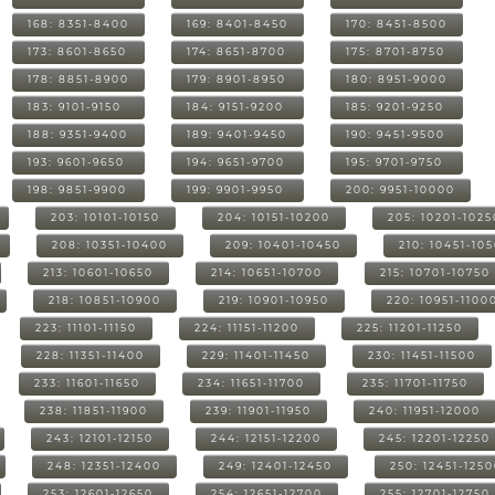
168: 8351-8400
169: 8401-8450
170: 8451-8500
173: 8601-8650
174: 8651-8700
175: 8701-8750
178: 8851-8900
179: 8901-8950
180: 8951-9000
183: 9101-9150
184: 9151-9200
185: 9201-9250
188: 9351-9400
189: 9401-9450
190: 9451-9500
193: 9601-9650
194: 9651-9700
195: 9701-9750
198: 9851-9900
199: 9901-9950
200: 9951-10000
203: 10101-10150
204: 10151-10200
205: 10201-1025
208: 10351-10400
209: 10401-10450
210: 10451-10
213: 10601-10650
214: 10651-10700
215: 10701-10750
218: 10851-10900
219: 10901-10950
220: 10951-1100
223: 11101-11150
224: 11151-11200
225: 11201-11250
228: 11351-11400
229: 11401-11450
230: 11451-11500
233: 11601-11650
234: 11651-11700
235: 11701-11750
238: 11851-11900
239: 11901-11950
240: 11951-12000
243: 12101-12150
244: 12151-12200
245: 12201-12250
248: 12351-12400
249: 12401-12450
250: 12451-125
253: 12601-12650
254: 12651-12700
255: 12701-12750