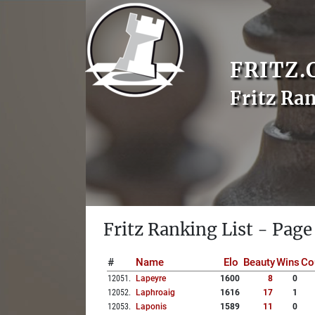
FRITZ.
Fritz Ra
Fritz Ranking List - Page
#
Name
Elo
Beauty
Wins
Co
12051
.
Lapeyre
1600
8
0
12052
.
Laphroaig
1616
17
1
12053
.
Laponis
1589
11
0