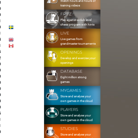
Watch hours and hours of
3
training videos
0
FRITZ
0
Play against a club level
1
chess program with hints
0
LIVE
1
Live games from
4
grandmaster tournaments
1
5
OPENINGS
2
Develop and exercise your
openings
0
0
DATABASE
0
Eight million strong
games
0
0
MYGAMES
0
Store and analyse your
0
own games in the cloud
0
PLAYERS
5
Store and analyse your
1
own games in the cloud
1
STUDIES
0
Store and analyse your