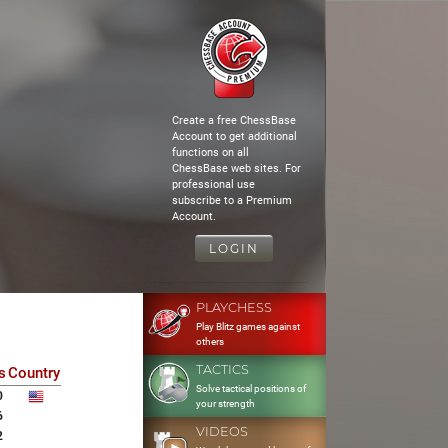
Create a free ChessBase
Account to get additional
functions on all
ChessBase web sites. For
professional use
subscribe to a Premium
Account.
LOGIN
PLAYCHESS
Play Blitz games against
others
TACTICS
s
Country
Solve tactical positions of
0
your strength
6
VIDEOS
2