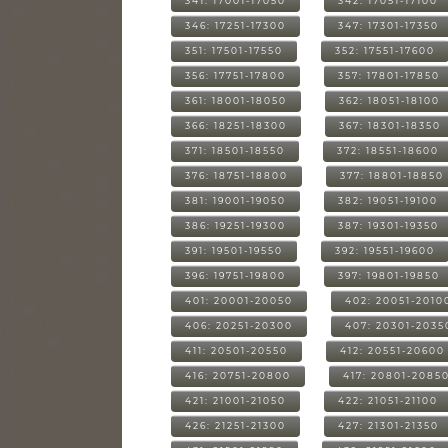
341: 17001-17050
342: 17051-17100
346: 17251-17300
347: 17301-17350
351: 17501-17550
352: 17551-17600
356: 17751-17800
357: 17801-17850
361: 18001-18050
362: 18051-18100
366: 18251-18300
367: 18301-18350
371: 18501-18550
372: 18551-18600
376: 18751-18800
377: 18801-18850
381: 19001-19050
382: 19051-19100
386: 19251-19300
387: 19301-19350
391: 19501-19550
392: 19551-19600
396: 19751-19800
397: 19801-19850
401: 20001-20050
402: 20051-2010
406: 20251-20300
407: 20301-2035
411: 20501-20550
412: 20551-20600
416: 20751-20800
417: 20801-2085
421: 21001-21050
422: 21051-21100
426: 21251-21300
427: 21301-21350