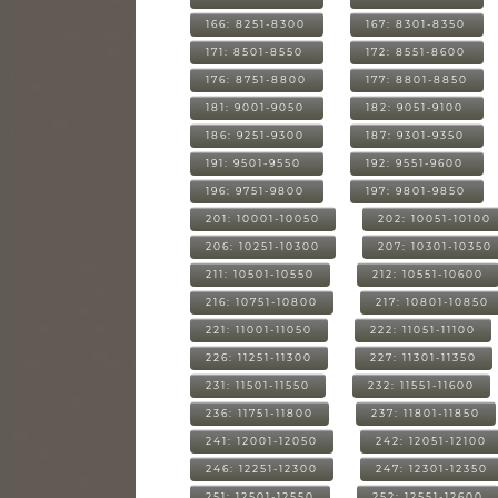
166: 8251-8300
167: 8301-8350
171: 8501-8550
172: 8551-8600
176: 8751-8800
177: 8801-8850
181: 9001-9050
182: 9051-9100
186: 9251-9300
187: 9301-9350
191: 9501-9550
192: 9551-9600
196: 9751-9800
197: 9801-9850
201: 10001-10050
202: 10051-10100
206: 10251-10300
207: 10301-10350
211: 10501-10550
212: 10551-10600
216: 10751-10800
217: 10801-10850
221: 11001-11050
222: 11051-11100
226: 11251-11300
227: 11301-11350
231: 11501-11550
232: 11551-11600
236: 11751-11800
237: 11801-11850
241: 12001-12050
242: 12051-12100
246: 12251-12300
247: 12301-12350
251: 12501-12550
252: 12551-12600