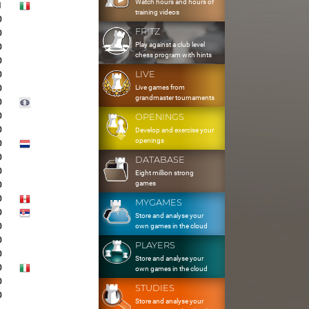
Watch hours and hours of
1
training videos
0
FRITZ
0
Play against a club level
0
chess program with hints
0
LIVE
0
Live games from
0
grandmaster tournaments
0
0
OPENINGS
0
Develop and exercise your
openings
0
0
DATABASE
0
Eight million strong
games
0
0
MYGAMES
0
Store and analyse your
0
own games in the cloud
0
PLAYERS
0
Store and analyse your
0
own games in the cloud
0
STUDIES
0
Store and analyse your