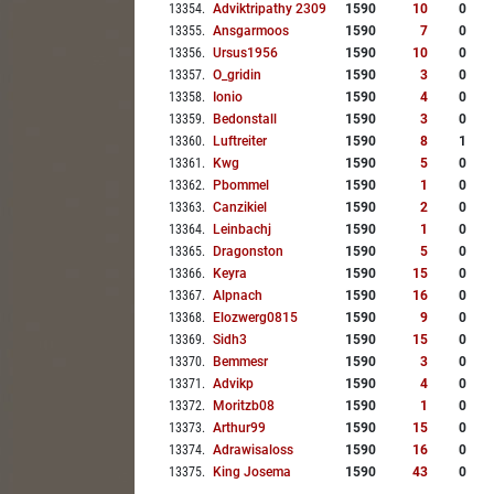
13354
.
Adviktripathy 2309
1590
10
0
13355
.
Ansgarmoos
1590
7
0
13356
.
Ursus1956
1590
10
0
13357
.
O_gridin
1590
3
0
13358
.
Ionio
1590
4
0
13359
.
Bedonstall
1590
3
0
13360
.
Luftreiter
1590
8
1
13361
.
Kwg
1590
5
0
13362
.
Pbommel
1590
1
0
13363
.
Canzikiel
1590
2
0
13364
.
Leinbachj
1590
1
0
13365
.
Dragonston
1590
5
0
13366
.
Keyra
1590
15
0
13367
.
Alpnach
1590
16
0
13368
.
Elozwerg0815
1590
9
0
13369
.
Sidh3
1590
15
0
13370
.
Bemmesr
1590
3
0
13371
.
Advikp
1590
4
0
13372
.
Moritzb08
1590
1
0
13373
.
Arthur99
1590
15
0
13374
.
Adrawisaloss
1590
16
0
13375
.
King Josema
1590
43
0