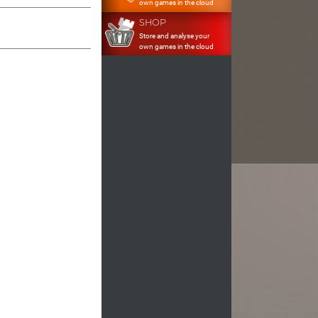
own games in the cloud
SHOP
Store and analyse your
own games in the cloud