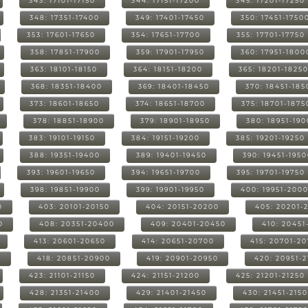
343: 17101-17150
344: 17151-17200
345: 17201-17250
348: 17351-17400
349: 17401-17450
350: 17451-1750
353: 17601-17650
354: 17651-17700
355: 17701-17750
358: 17851-17900
359: 17901-17950
360: 17951-1800
363: 18101-18150
364: 18151-18200
365: 18201-1825
368: 18351-18400
369: 18401-18450
370: 18451-185
373: 18601-18650
374: 18651-18700
375: 18701-1875
378: 18851-18900
379: 18901-18950
380: 18951-19
383: 19101-19150
384: 19151-19200
385: 19201-19250
388: 19351-19400
389: 19401-19450
390: 19451-195
393: 19601-19650
394: 19651-19700
395: 19701-19750
398: 19851-19900
399: 19901-19950
400: 19951-200
0
403: 20101-20150
404: 20151-20200
405: 20201-
0
408: 20351-20400
409: 20401-20450
410: 20451
413: 20601-20650
414: 20651-20700
415: 20701-2
0
418: 20851-20900
419: 20901-20950
420: 20951-
423: 21101-21150
424: 21151-21200
425: 21201-21250
428: 21351-21400
429: 21401-21450
430: 21451-215