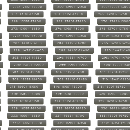
258: 12851-12900
259: 12901-12950
260: 12951-1300
263: 13101-13150
264: 13151-13200
265: 13201-13250
268: 13351-13400
269: 13401-13450
270: 13451-1350
273: 13601-13650
274: 13651-13700
275: 13701-13750
278: 13851-13900
279: 13901-13950
280: 13951-1400
283: 14101-14150
284: 14151-14200
285: 14201-1425
288: 14351-14400
289: 14401-14450
290: 14451-14
293: 14601-14650
294: 14651-14700
295: 14701-1475
298: 14851-14900
299: 14901-14950
300: 14951-15
303: 15101-15150
304: 15151-15200
305: 15201-15250
308: 15351-15400
309: 15401-15450
310: 15451-1550
313: 15601-15650
314: 15651-15700
315: 15701-15750
318: 15851-15900
319: 15901-15950
320: 15951-16000
323: 16101-16150
324: 16151-16200
325: 16201-16250
328: 16351-16400
329: 16401-16450
330: 16451-1650
333: 16601-16650
334: 16651-16700
335: 16701-16750
338: 16851-16900
339: 16901-16950
340: 16951-1700