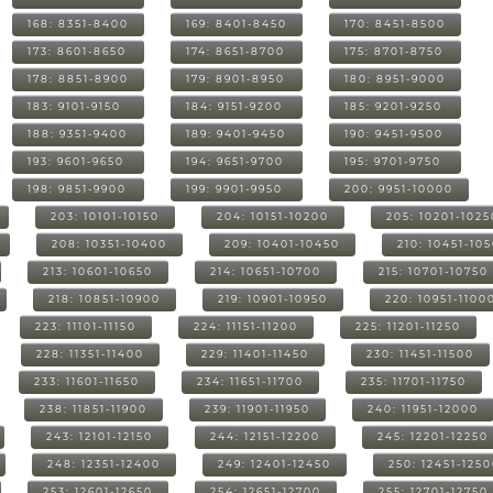
168: 8351-8400
169: 8401-8450
170: 8451-8500
173: 8601-8650
174: 8651-8700
175: 8701-8750
178: 8851-8900
179: 8901-8950
180: 8951-9000
183: 9101-9150
184: 9151-9200
185: 9201-9250
188: 9351-9400
189: 9401-9450
190: 9451-9500
193: 9601-9650
194: 9651-9700
195: 9701-9750
198: 9851-9900
199: 9901-9950
200: 9951-10000
203: 10101-10150
204: 10151-10200
205: 10201-1025
208: 10351-10400
209: 10401-10450
210: 10451-10
213: 10601-10650
214: 10651-10700
215: 10701-10750
218: 10851-10900
219: 10901-10950
220: 10951-1100
223: 11101-11150
224: 11151-11200
225: 11201-11250
228: 11351-11400
229: 11401-11450
230: 11451-11500
233: 11601-11650
234: 11651-11700
235: 11701-11750
238: 11851-11900
239: 11901-11950
240: 11951-12000
243: 12101-12150
244: 12151-12200
245: 12201-12250
248: 12351-12400
249: 12401-12450
250: 12451-125
253: 12601-12650
254: 12651-12700
255: 12701-12750