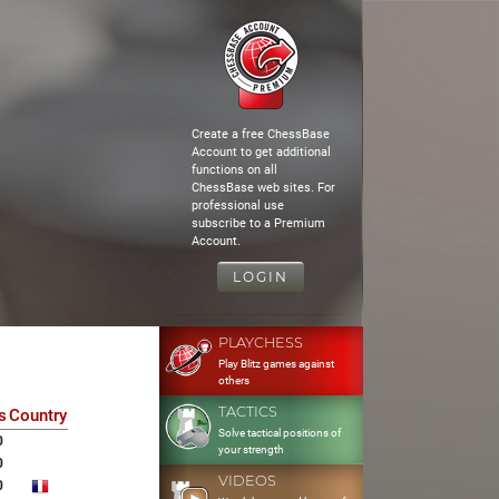
Create a free ChessBase
Account to get additional
functions on all
ChessBase web sites. For
professional use
subscribe to a Premium
Account.
LOGIN
PLAYCHESS
Play Blitz games against
others
TACTICS
s
Country
Solve tactical positions of
0
your strength
0
VIDEOS
0