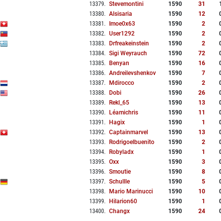
13379
.
Stevemontini
1590
31
13380
.
Alsisaria
1590
12
13381
.
Imoe0x63
1590
2
13382
.
User1292
1590
2
13383
.
Drfreakeinstein
1590
2
13384
.
Sigi Weyrauch
1590
72
13385
.
Benyan
1590
16
13386
.
Andreilevshenkov
1590
7
13387
.
Mdirocco
1590
2
13388
.
Dobi
1590
26
13389
.
Rekl_65
1590
13
13390
.
Léamichris
1590
11
13391
.
Hagix
1590
1
13392
.
Captainmarvel
1590
13
13393
.
Rodrigoelbuenito
1590
2
13394
.
Robyladx
1590
1
13395
.
Oxx
1590
3
13396
.
Smoutie
1590
8
13397
.
Schullle
1590
5
13398
.
Mario Marinucci
1590
10
13399
.
Hilarion60
1590
1
13400
.
Changx
1590
24