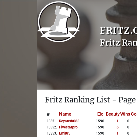
FRITZ.
Fritz Ra
Fritz Ranking List - Page
#
Name
Elo
Beauty
Wins
Co
13351
.
Reyansh083
1590
1
0
13352
.
Fivestarpro
1590
5
0
13353
.
Emil85
1590
1
0