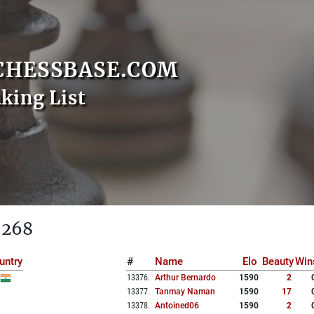
CHESSBASE.COM
nking List
 268
untry
#
Name
Elo
Beauty
Win
13376
.
Arthur Bernardo
1590
2
13377
.
Tanmay Naman
1590
17
13378
.
Antoined06
1590
2