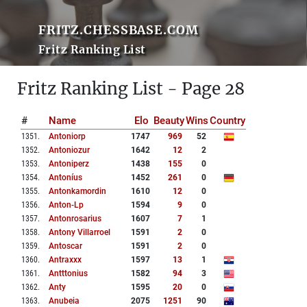
FRITZ.CHESSBASE.COM
Fritz Ranking List
Fritz Ranking List - Page 28
#
Name
Elo
Beauty
Wins
Country
1351
.
Antoniorp
1747
969
52
1352
.
Antoniozur
1642
12
2
1353
.
Antoniperz
1438
155
0
1354
.
Antoníus
1452
261
0
1355
.
Antonkamordin
1610
12
0
1356
.
Anton-Lp
1594
9
0
1357
.
Antonrosarius
1607
7
1
1358
.
Antony Villarroel
1591
2
0
1359
.
Antoscar
1591
2
0
1360
.
Antraxxx
1597
13
1
1361
.
Antttonius
1582
94
3
1362
.
Anty
1595
20
0
1363
.
Anubeia
2075
1251
90