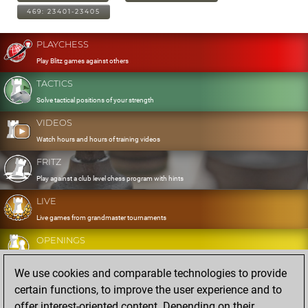
469: 23401-23405
PLAYCHESS
Play Blitz games against others
TACTICS
Solve tactical positions of your strength
VIDEOS
Watch hours and hours of training videos
FRITZ
Play against a club level chess program with hints
LIVE
Live games from grandmaster tournaments
OPENINGS
Develop and exercise your openings
We use cookies and comparable technologies to provide
DATABASE
certain functions, to improve the user experience and to
Eight million strong games
offer interest-oriented content. Depending on their