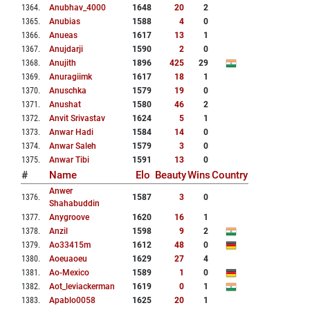
1364
.
Anubhav_4000
1648
20
2
1365
.
Anubias
1588
4
0
1366
.
Anueas
1617
13
1
1367
.
Anujdarji
1590
2
0
1368
.
Anujith
1896
425
29
1369
.
Anuragiimk
1617
18
1
1370
.
Anuschka
1579
19
0
1371
.
Anushat
1580
46
2
1372
.
Anvit Srivastav
1624
5
1
1373
.
Anwar Hadi
1584
14
0
1374
.
Anwar Saleh
1579
3
0
1375
.
Anwar Tibi
1591
13
0
#
Name
Elo
Beauty
Wins
Country
Anwer
1376
.
1587
3
0
Shahabuddin
1377
.
Anygroove
1620
16
1
1378
.
Anzil
1598
9
2
1379
.
Ao33415m
1612
48
0
1380
.
Aoeuaoeu
1629
27
4
1381
.
Ao-Mexico
1589
1
0
1382
.
Aot_leviackerman
1619
0
1
1383
.
Apablo0058
1625
20
1