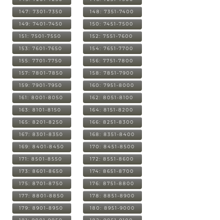
147: 7301-7350
148: 7351-7400
149: 7401-7450
150: 7451-7500
151: 7501-7550
152: 7551-7600
153: 7601-7650
154: 7651-7700
155: 7701-7750
156: 7751-7800
157: 7801-7850
158: 7851-7900
159: 7901-7950
160: 7951-8000
161: 8001-8050
162: 8051-8100
163: 8101-8150
164: 8151-8200
165: 8201-8250
166: 8251-8300
167: 8301-8350
168: 8351-8400
169: 8401-8450
170: 8451-8500
171: 8501-8550
172: 8551-8600
173: 8601-8650
174: 8651-8700
175: 8701-8750
176: 8751-8800
177: 8801-8850
178: 8851-8900
179: 8901-8950
180: 8951-9000