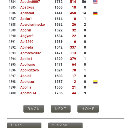
1384
.
Apache0007
1732
514
56
1385
.
Apatikus
1605
18
0
1386
.
Apehead
1441
450
14
1387
.
Apeko1
1614
0
1
1388
.
Aperolschnecke
1632
26
2
1389
.
Apglyn
1522
32
0
1390
.
Apgyorfi
1584
22
0
1391
.
Api5260
1589
6
0
1392
.
Apineda
1542
337
0
1393
.
Apmech2002
1471
113
0
1394
.
Apollo1
1320
379
1
1395
.
Apollonio
1471
64
0
1396
.
Apollonzero
1624
78
1
1397
.
Apoloii
1608
17
0
1398
.
Apolosur
1587
2
0
1399
.
Aponia
1550
21
0
1400
.
Apostol14
1736
44
9
BACK
NEXT
HOME
1: 1-50
2: 51-100