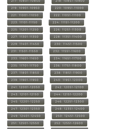
217: 10801-10850
218: 10851-10900
219: 10901-10950
220: 10951-11000
221: 11001-11050
222: 11051-11100
223: 11101-11150
224: 11151-11200
225: 11201-11250
226: 11251-11300
227: 11301-11350
228: 11351-11400
229: 11401-11450
230: 11451-11500
231: 11501-11550
232: 11551-11600
233: 11601-11650
234: 11651-11700
235: 11701-11750
236: 11751-11800
237: 11801-11850
238: 11851-11900
239: 11901-11950
240: 11951-12000
241: 12001-12050
242: 12051-12100
243: 12101-12150
244: 12151-12200
245: 12201-12250
246: 12251-12300
247: 12301-12350
248: 12351-12400
249: 12401-12450
250: 12451-12500
251: 12501-12550
252: 12551-12600