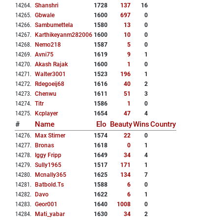
14264
.
Shanshri
1728
137
16
14265
.
Gbwale
1600
697
0
14266
.
Sambumettela
1580
13
0
14267
.
Karthikeyanm282006
1600
10
0
14268
.
Nemo218
1587
5
0
14269
.
Avni75
1619
9
1
14270
.
Akash Rajak
1600
1
0
14271
.
Walter3001
1523
196
1
14272
.
Rdegoeij68
1616
40
2
14273
.
Chenwu
1611
51
3
14274
.
Titr
1586
1
0
14275
.
Kcplayer
1654
47
4
#
Name
Elo
Beauty
Wins
Country
14276
.
Max Stirner
1574
22
0
14277
.
Bronas
1618
0
1
14278
.
Iggy Fripp
1649
34
4
14279
.
Sully1965
1517
171
1
14280
.
Mcnally365
1625
134
7
14281
.
Batbold.ts
1588
6
0
14282
.
Davo
1622
6
1
14283
.
Geor001
1640
1008
0
14284
.
Mati_yabar
1630
34
2