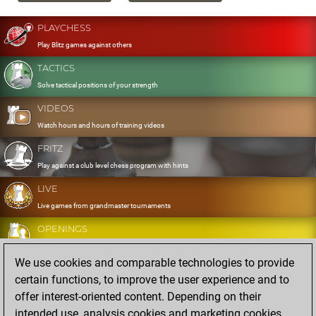
PLAYCHESS
Play Blitz games against others
TACTICS
Solve tactical positions of your strength
VIDEOS
Watch hours and hours of training videos
FRITZ
Play against a club level chess program with hints
LIVE
Live games from grandmaster tournaments
OPENINGS
Develop and exercise your openings
We use cookies and comparable technologies to provide
DATABASE
certain functions, to improve the user experience and to
Eight million strong games
offer interest-oriented content. Depending on their
MYGAMES
intended use, analysis cookies and marketing cookies