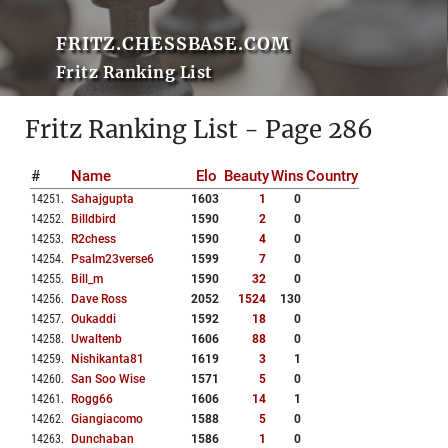
FRITZ.CHESSBASE.COM
Fritz Ranking List
Fritz Ranking List - Page 286
#
Name
Elo
Beauty
Wins
Country
14251
.
Sahajgupta
1603
1
0
14252
.
Billdbird
1590
2
0
14253
.
R2chess
1590
4
0
14254
.
Psalm23verse6
1599
7
0
14255
.
Bill_m
1590
32
0
14256
.
Dave Ross
2052
1524
130
14257
.
Oukaddi
1592
18
0
14258
.
Uwaltenb
1606
88
0
14259
.
Nishikanta81
1619
3
1
14260
.
San Soo Wise
1571
5
0
14261
.
Rogg66
1606
14
1
14262
.
Giangiacomo
1588
5
0
14263
.
Dunchaban
1586
1
0