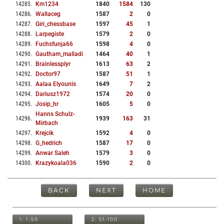
14285
.
Km1234
1840
1584
130
14286
.
Wallaceg
1587
2
0
14287
.
Giri_chessbase
1597
45
1
14288
.
Larpegiste
1579
2
0
14289
.
Fuchsfunja66
1598
4
0
14290
.
Gautham_malladi
1464
40
1
14291
.
Brainlessplyr
1613
63
2
14292
.
Doctor97
1587
51
1
14293
.
Aalaa Elyounis
1649
7
2
14294
.
Dariusz1972
1574
20
0
14295
.
Josip_hr
1605
5
0
Hanns Schulz-
14296
.
1939
163
31
Mirbach
14297
.
Krejcik
1592
4
0
14298
.
G_hedrich
1587
17
0
14299
.
Anwar Saleh
1579
3
0
14300
.
Krazykoala036
1590
2
0
BACK
NEXT
HOME
1: 1-50
2: 51-100