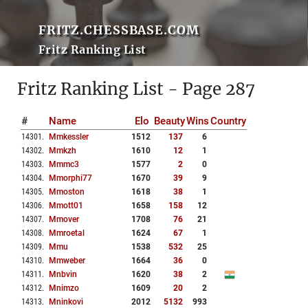
FRITZ.CHESSBASE.COM
Fritz Ranking List
Fritz Ranking List - Page 287
#
Name
Elo
Beauty
Wins
Country
14301
.
Mmkessler
1512
137
6
14302
.
Mmkzh
1610
12
1
14303
.
Mmmc3
1577
2
0
14304
.
Mmorphi77
1670
39
9
14305
.
Mmoston
1618
38
1
14306
.
Mmott01
1658
158
12
14307
.
Mmover
1708
76
21
14308
.
Mmroetal
1624
67
1
14309
.
Mmu
1538
532
25
14310
.
Mmweber
1664
36
0
14311
.
Mnbvin
1620
38
2
14312
.
Mnimzo
1609
20
2
14313
.
Mninkovi
2012
5132
993