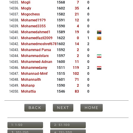
14335
.
Mogli
1568
7
0
14336
.
Mogly
1602
35
4
14337
.
Mogochess
1582
21
0
14338
.
Mohamed1979
1591
12
0
14339
.
Mohamed3355
1590
4
0
14340
.
Mohamedahmed1
1589
19
0
14341
.
Mohamedfazil2009
1622
0
1
14342
.
Mohamedmoshref678
1602
14
2
14343
.
Mohammad Parsa
1592
2
0
14344
.
Mohammadstarx
1597
2
0
14345
.
Mohammed-Adnan
1600
11
0
14346
.
Mohammedamy
1511
119
2
14347
.
Mohannad-Mmf
1515
102
0
14348
.
Mohannaith
1601
71
0
14349
.
Mohanp
1590
2
0
14350
.
Mohattia
1546
83
0
BACK
NEXT
HOME
1: 1-50
2: 51-100
3: 101-150
4: 151-200