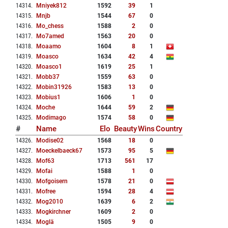
14314
.
Mniyek812
1592
39
1
14315
.
Mnjb
1544
67
0
14316
.
Mo_chess
1588
2
0
14317
.
Mo7amed
1563
20
0
14318
.
Moaamo
1604
8
1
14319
.
Moasco
1634
42
4
14320
.
Moasco1
1619
25
1
14321
.
Mobb37
1559
63
0
14322
.
Mobin31926
1583
13
0
14323
.
Mobius1
1606
1
0
14324
.
Moche
1644
59
2
14325
.
Modimago
1574
58
0
#
Name
Elo
Beauty
Wins
Country
14326
.
Modise02
1568
18
0
14327
.
Moeckelbaeck67
1573
95
5
14328
.
Mof63
1713
561
17
14329
.
Mofai
1588
1
0
14330
.
Mofgoisern
1578
21
0
14331
.
Mofree
1594
28
4
14332
.
Mog2010
1639
6
2
14333
.
Mogkirchner
1609
2
0
14334
.
Moglä
1505
9
0