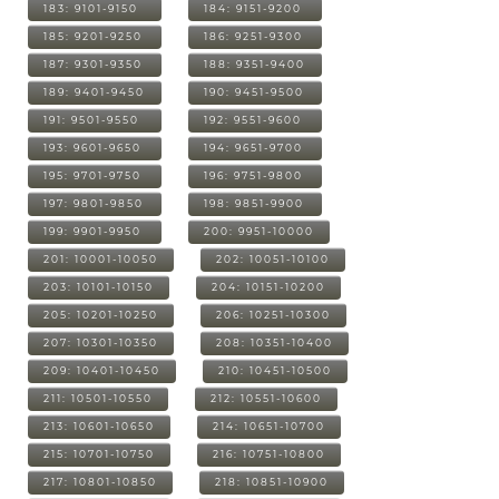
183: 9101-9150
184: 9151-9200
185: 9201-9250
186: 9251-9300
187: 9301-9350
188: 9351-9400
189: 9401-9450
190: 9451-9500
191: 9501-9550
192: 9551-9600
193: 9601-9650
194: 9651-9700
195: 9701-9750
196: 9751-9800
197: 9801-9850
198: 9851-9900
199: 9901-9950
200: 9951-10000
201: 10001-10050
202: 10051-10100
203: 10101-10150
204: 10151-10200
205: 10201-10250
206: 10251-10300
207: 10301-10350
208: 10351-10400
209: 10401-10450
210: 10451-10500
211: 10501-10550
212: 10551-10600
213: 10601-10650
214: 10651-10700
215: 10701-10750
216: 10751-10800
217: 10801-10850
218: 10851-10900