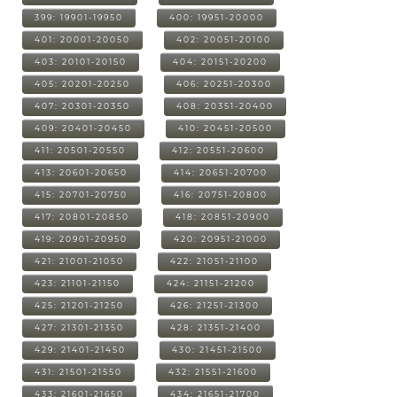
399: 19901-19950
400: 19951-20000
401: 20001-20050
402: 20051-20100
403: 20101-20150
404: 20151-20200
405: 20201-20250
406: 20251-20300
407: 20301-20350
408: 20351-20400
409: 20401-20450
410: 20451-20500
411: 20501-20550
412: 20551-20600
413: 20601-20650
414: 20651-20700
415: 20701-20750
416: 20751-20800
417: 20801-20850
418: 20851-20900
419: 20901-20950
420: 20951-21000
421: 21001-21050
422: 21051-21100
423: 21101-21150
424: 21151-21200
425: 21201-21250
426: 21251-21300
427: 21301-21350
428: 21351-21400
429: 21401-21450
430: 21451-21500
431: 21501-21550
432: 21551-21600
433: 21601-21650
434: 21651-21700