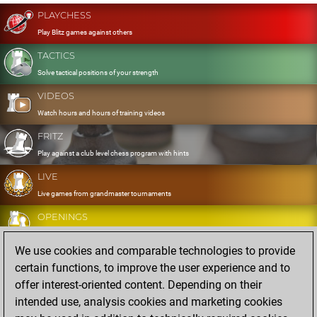
PLAYCHESS
Play Blitz games against others
TACTICS
Solve tactical positions of your strength
VIDEOS
Watch hours and hours of training videos
FRITZ
Play against a club level chess program with hints
LIVE
Live games from grandmaster tournaments
OPENINGS
Develop and exercise your openings
We use cookies and comparable technologies to provide
DATABASE
certain functions, to improve the user experience and to
Eight million strong games
offer interest-oriented content. Depending on their
MYGAMES
intended use, analysis cookies and marketing cookies
Store and analyse your own games in the cloud