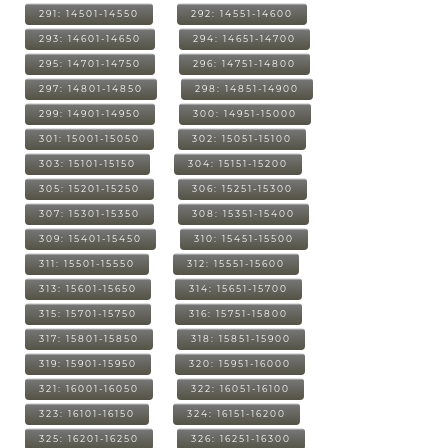
291: 14501-14550
292: 14551-14600
293: 14601-14650
294: 14651-14700
295: 14701-14750
296: 14751-14800
297: 14801-14850
298: 14851-14900
299: 14901-14950
300: 14951-15000
301: 15001-15050
302: 15051-15100
303: 15101-15150
304: 15151-15200
305: 15201-15250
306: 15251-15300
307: 15301-15350
308: 15351-15400
309: 15401-15450
310: 15451-15500
311: 15501-15550
312: 15551-15600
313: 15601-15650
314: 15651-15700
315: 15701-15750
316: 15751-15800
317: 15801-15850
318: 15851-15900
319: 15901-15950
320: 15951-16000
321: 16001-16050
322: 16051-16100
323: 16101-16150
324: 16151-16200
325: 16201-16250
326: 16251-16300