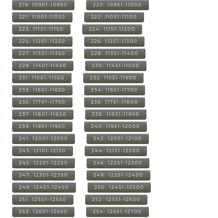
219: 10901-10950
220: 10951-11000
221: 11001-11050
222: 11051-11100
223: 11101-11150
224: 11151-11200
225: 11201-11250
226: 11251-11300
227: 11301-11350
228: 11351-11400
229: 11401-11450
230: 11451-11500
231: 11501-11550
232: 11551-11600
233: 11601-11650
234: 11651-11700
235: 11701-11750
236: 11751-11800
237: 11801-11850
238: 11851-11900
239: 11901-11950
240: 11951-12000
241: 12001-12050
242: 12051-12100
243: 12101-12150
244: 12151-12200
245: 12201-12250
246: 12251-12300
247: 12301-12350
248: 12351-12400
249: 12401-12450
250: 12451-12500
251: 12501-12550
252: 12551-12600
253: 12601-12650
254: 12651-12700