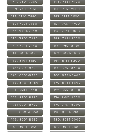
147: 7301-7350
148: 7351-7400
149: 7401-7450
150: 7451-7500
151: 7501-7550
152: 7551-7600
153: 7601-7650
154: 7651-7700
155: 7701-7750
156: 7751-7800
157: 7801-7850
158: 7851-7900
159: 7901-7950
160: 7951-8000
161: 8001-8050
162: 8051-8100
163: 8101-8150
164: 8151-8200
165: 8201-8250
166: 8251-8300
167: 8301-8350
168: 8351-8400
169: 8401-8450
170: 8451-8500
171: 8501-8550
172: 8551-8600
173: 8601-8650
174: 8651-8700
175: 8701-8750
176: 8751-8800
177: 8801-8850
178: 8851-8900
179: 8901-8950
180: 8951-9000
181: 9001-9050
182: 9051-9100