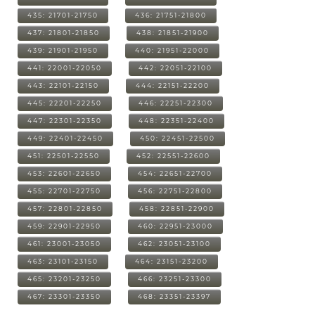
435: 21701-21750
436: 21751-21800
437: 21801-21850
438: 21851-21900
439: 21901-21950
440: 21951-22000
441: 22001-22050
442: 22051-22100
443: 22101-22150
444: 22151-22200
445: 22201-22250
446: 22251-22300
447: 22301-22350
448: 22351-22400
449: 22401-22450
450: 22451-22500
451: 22501-22550
452: 22551-22600
453: 22601-22650
454: 22651-22700
455: 22701-22750
456: 22751-22800
457: 22801-22850
458: 22851-22900
459: 22901-22950
460: 22951-23000
461: 23001-23050
462: 23051-23100
463: 23101-23150
464: 23151-23200
465: 23201-23250
466: 23251-23300
467: 23301-23350
468: 23351-23397