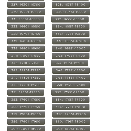
327: 16301-16350
328: 16351-16400
329: 16401-16450
330: 16451-16500
331: 16501-16550
332: 16551-16600
333: 16601-16650
334: 16651-16700
335: 16701-16750
336: 16751-16800
337: 16801-16850
338: 16851-16900
339: 16901-16950
340: 16951-17000
341: 17001-17050
342: 17051-17100
343: 17101-17150
344: 17151-17200
345: 17201-17250
346: 17251-17300
347: 17301-17350
348: 17351-17400
349: 17401-17450
350: 17451-17500
351: 17501-17550
352: 17551-17600
353: 17601-17650
354: 17651-17700
355: 17701-17750
356: 17751-17800
357: 17801-17850
358: 17851-17900
359: 17901-17950
360: 17951-18000
361: 18001-18050
362: 18051-18100