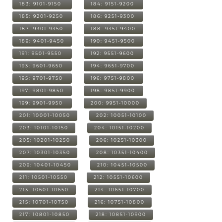
183: 9101-9150
184: 9151-9200
185: 9201-9250
186: 9251-9300
187: 9301-9350
188: 9351-9400
189: 9401-9450
190: 9451-9500
191: 9501-9550
192: 9551-9600
193: 9601-9650
194: 9651-9700
195: 9701-9750
196: 9751-9800
197: 9801-9850
198: 9851-9900
199: 9901-9950
200: 9951-10000
201: 10001-10050
202: 10051-10100
203: 10101-10150
204: 10151-10200
205: 10201-10250
206: 10251-10300
207: 10301-10350
208: 10351-10400
209: 10401-10450
210: 10451-10500
211: 10501-10550
212: 10551-10600
213: 10601-10650
214: 10651-10700
215: 10701-10750
216: 10751-10800
217: 10801-10850
218: 10851-10900