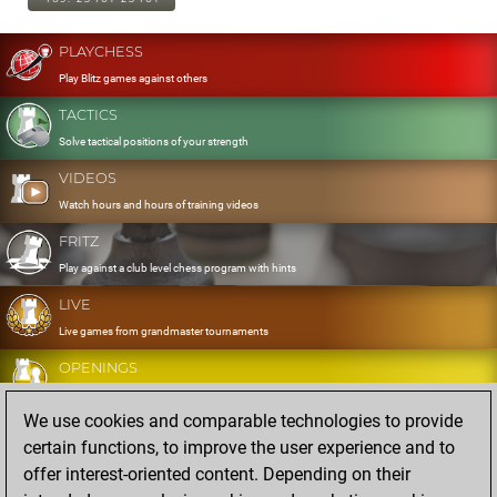
PLAYCHESS
Play Blitz games against others
TACTICS
Solve tactical positions of your strength
VIDEOS
Watch hours and hours of training videos
FRITZ
Play against a club level chess program with hints
LIVE
Live games from grandmaster tournaments
OPENINGS
Develop and exercise your openings
We use cookies and comparable technologies to provide
DATABASE
certain functions, to improve the user experience and to
Eight million strong games
offer interest-oriented content. Depending on their
MYGAMES