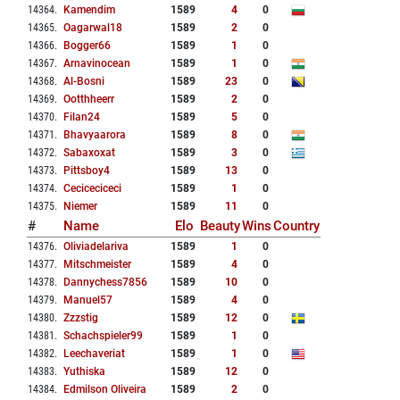
14364
.
Kamendim
1589
4
0
14365
.
Oagarwal18
1589
2
0
14366
.
Bogger66
1589
1
0
14367
.
Arnavinocean
1589
1
0
14368
.
Al-Bosni
1589
23
0
14369
.
Ootthheerr
1589
2
0
14370
.
Filan24
1589
5
0
14371
.
Bhavyaarora
1589
8
0
14372
.
Sabaxoxat
1589
3
0
14373
.
Pittsboy4
1589
13
0
14374
.
Ceciceciceci
1589
1
0
14375
.
Niemer
1589
11
0
#
Name
Elo
Beauty
Wins
Country
14376
.
Oliviadelariva
1589
1
0
14377
.
Mitschmeister
1589
4
0
14378
.
Dannychess7856
1589
10
0
14379
.
Manuel57
1589
4
0
14380
.
Zzzstig
1589
12
0
14381
.
Schachspieler99
1589
1
0
14382
.
Leechaveriat
1589
1
0
14383
.
Yuthiska
1589
12
0
14384
.
Edmilson Oliveira
1589
2
0