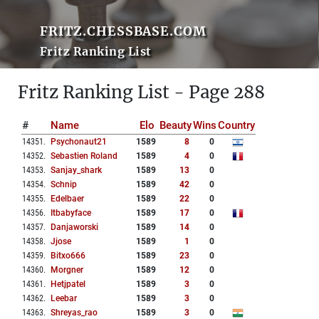
FRITZ.CHESSBASE.COM
Fritz Ranking List
Fritz Ranking List - Page 288
#
Name
Elo
Beauty
Wins
Country
14351
.
Psychonaut21
1589
8
0
14352
.
Sebastien Roland
1589
4
0
14353
.
Sanjay_shark
1589
13
0
14354
.
Schnip
1589
42
0
14355
.
Edelbaer
1589
22
0
14356
.
Itbabyface
1589
17
0
14357
.
Danjaworski
1589
14
0
14358
.
Jjose
1589
1
0
14359
.
Bitxo666
1589
23
0
14360
.
Morgner
1589
12
0
14361
.
Hetjpatel
1589
3
0
14362
.
Leebar
1589
3
0
14363
.
Shreyas_rao
1589
3
0