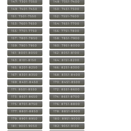
147: 7301-7350
148: 7351-7400
149: 7401-7450
150: 7451-7500
151: 7501-7550
152: 7551-7600
153: 7601-7650
154: 7651-7700
155: 7701-7750
156: 7751-7800
157: 7801-7850
158: 7851-7900
159: 7901-7950
160: 7951-8000
161: 8001-8050
162: 8051-8100
163: 8101-8150
164: 8151-8200
165: 8201-8250
166: 8251-8300
167: 8301-8350
168: 8351-8400
169: 8401-8450
170: 8451-8500
171: 8501-8550
172: 8551-8600
173: 8601-8650
174: 8651-8700
175: 8701-8750
176: 8751-8800
177: 8801-8850
178: 8851-8900
179: 8901-8950
180: 8951-9000
181: 9001-9050
182: 9051-9100