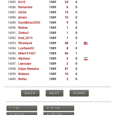
14385
.
Ds10
1589
24
0
14386
.
Ramandre
1589
6
0
14387
.
Giò56
1589
15
0
14388
.
Ipinjor
1589
10
0
14389
.
Daniilkhan2003
1589
9
0
14390
.
Rmtres
1589
1
0
14391
.
Zimbo3
1589
1
0
14392
.
Emil_2015
1589
1
0
14393
.
Whaleyad
1589
48
1
14394
.
Laufspecht
1589
8
0
14395
.
Mike151067
1589
46
1
14396
.
Atjchess
1589
2
0
14397
.
Lepoulpe
1589
2
0
14398
.
Edgar Messina
1589
47
0
14399
.
Nokune
1589
10
0
14400
.
Ruifac
1589
2
0
BACK
NEXT
HOME
1: 1-50
2: 51-100
3: 101-150
4: 151-200