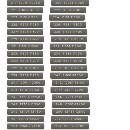
219: 10901-10950
220: 10951-11000
221: 11001-11050
222: 11051-11100
223: 11101-11150
224: 11151-11200
225: 11201-11250
226: 11251-11300
227: 11301-11350
228: 11351-11400
229: 11401-11450
230: 11451-11500
231: 11501-11550
232: 11551-11600
233: 11601-11650
234: 11651-11700
235: 11701-11750
236: 11751-11800
237: 11801-11850
238: 11851-11900
239: 11901-11950
240: 11951-12000
241: 12001-12050
242: 12051-12100
243: 12101-12150
244: 12151-12200
245: 12201-12250
246: 12251-12300
247: 12301-12350
248: 12351-12400
249: 12401-12450
250: 12451-12500
251: 12501-12550
252: 12551-12600
253: 12601-12650
254: 12651-12700