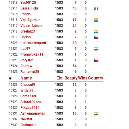
16913
.
Yes90125
1583
7
0
16914
.
Lessa Fichi
1583
43
0
16915
.
Pbods
1583
39
0
16916
.
Ved Agarkar
1583
17
1
16917
.
Vlasin_fabian
1583
24
0
16918
.
Sreelal23
1583
2
0
16919
.
Gorion
1583
2
0
16920
.
Leftcoralleopard
1583
30
0
16921
.
Itas97
1583
5
0
16922
.
Pranavpk2911
1583
1
0
16923
.
Rorys62
1583
1
0
16924
.
Endrow
1583
54
1
16925
.
Ramanen25
1583
6
0
#
Name
Elo
Beauty
Wins
Country
16926
.
Chessnt9
1583
12
0
16927
.
Witty_vt
1583
3
0
16928
.
Forpanzer
1583
1
0
16929
.
Schack01bra
1583
3
1
16930
.
Pikabu2014
1583
1
0
16931
.
Ashwinagrawal
1583
15
0
16932
.
Nevster
1583
9
0
16933
.
Gothmchs
1583
8
0