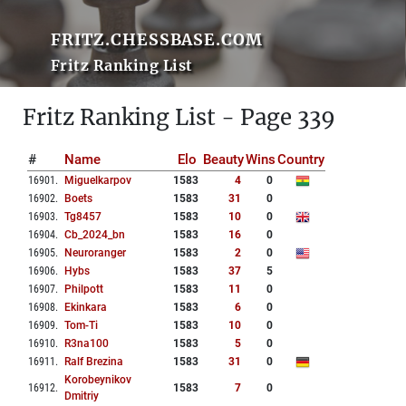
FRITZ.CHESSBASE.COM
Fritz Ranking List
Fritz Ranking List - Page 339
#
Name
Elo
Beauty
Wins
Country
16901
.
Miguelkarpov
1583
4
0
16902
.
Boets
1583
31
0
16903
.
Tg8457
1583
10
0
16904
.
Cb_2024_bn
1583
16
0
16905
.
Neuroranger
1583
2
0
16906
.
Hybs
1583
37
5
16907
.
Philpott
1583
11
0
16908
.
Ekinkara
1583
6
0
16909
.
Tom-Ti
1583
10
0
16910
.
R3na100
1583
5
0
16911
.
Ralf Brezina
1583
31
0
Korobeynikov
16912
.
1583
7
0
Dmitriy