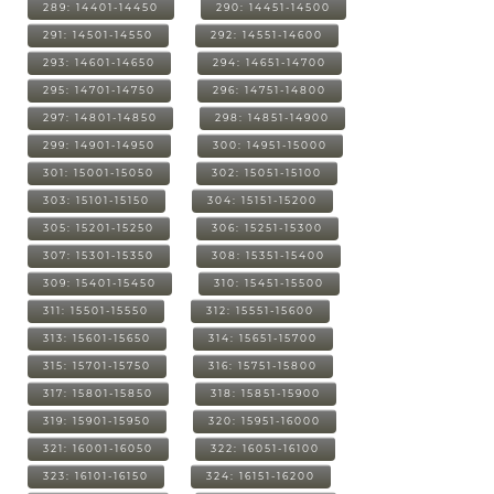
289: 14401-14450
290: 14451-14500
291: 14501-14550
292: 14551-14600
293: 14601-14650
294: 14651-14700
295: 14701-14750
296: 14751-14800
297: 14801-14850
298: 14851-14900
299: 14901-14950
300: 14951-15000
301: 15001-15050
302: 15051-15100
303: 15101-15150
304: 15151-15200
305: 15201-15250
306: 15251-15300
307: 15301-15350
308: 15351-15400
309: 15401-15450
310: 15451-15500
311: 15501-15550
312: 15551-15600
313: 15601-15650
314: 15651-15700
315: 15701-15750
316: 15751-15800
317: 15801-15850
318: 15851-15900
319: 15901-15950
320: 15951-16000
321: 16001-16050
322: 16051-16100
323: 16101-16150
324: 16151-16200