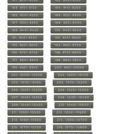
181: 9001-9050
182: 9051-9100
183: 9101-9150
184: 9151-9200
185: 9201-9250
186: 9251-9300
187: 9301-9350
188: 9351-9400
189: 9401-9450
190: 9451-9500
191: 9501-9550
192: 9551-9600
193: 9601-9650
194: 9651-9700
195: 9701-9750
196: 9751-9800
197: 9801-9850
198: 9851-9900
199: 9901-9950
200: 9951-10000
201: 10001-10050
202: 10051-10100
203: 10101-10150
204: 10151-10200
205: 10201-10250
206: 10251-10300
207: 10301-10350
208: 10351-10400
209: 10401-10450
210: 10451-10500
211: 10501-10550
212: 10551-10600
213: 10601-10650
214: 10651-10700
215: 10701-10750
216: 10751-10800