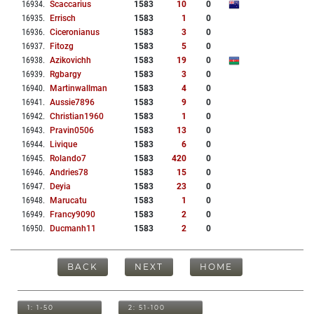
16934
.
Scaccarius
1583
10
0
16935
.
Errisch
1583
1
0
16936
.
Ciceronianus
1583
3
0
16937
.
Fitozg
1583
5
0
16938
.
Azikovichh
1583
19
0
16939
.
Rgbargy
1583
3
0
16940
.
Martinwallman
1583
4
0
16941
.
Aussie7896
1583
9
0
16942
.
Christian1960
1583
1
0
16943
.
Pravin0506
1583
13
0
16944
.
Livique
1583
6
0
16945
.
Rolando7
1583
420
0
16946
.
Andries78
1583
15
0
16947
.
Deyia
1583
23
0
16948
.
Marucatu
1583
1
0
16949
.
Francy9090
1583
2
0
16950
.
Ducmanh11
1583
2
0
BACK
NEXT
HOME
1: 1-50
2: 51-100