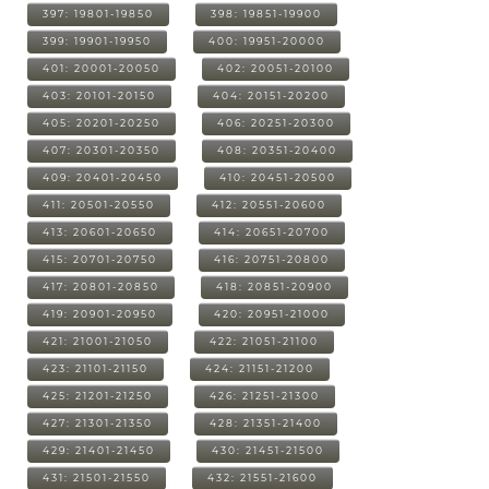
397: 19801-19850
398: 19851-19900
399: 19901-19950
400: 19951-20000
401: 20001-20050
402: 20051-20100
403: 20101-20150
404: 20151-20200
405: 20201-20250
406: 20251-20300
407: 20301-20350
408: 20351-20400
409: 20401-20450
410: 20451-20500
411: 20501-20550
412: 20551-20600
413: 20601-20650
414: 20651-20700
415: 20701-20750
416: 20751-20800
417: 20801-20850
418: 20851-20900
419: 20901-20950
420: 20951-21000
421: 21001-21050
422: 21051-21100
423: 21101-21150
424: 21151-21200
425: 21201-21250
426: 21251-21300
427: 21301-21350
428: 21351-21400
429: 21401-21450
430: 21451-21500
431: 21501-21550
432: 21551-21600