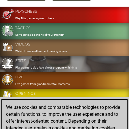
PLAYCHESS
Play Blitz games against others
TACTICS
Solve tactical positions of your strength
VIDEOS
Watch hours and hours of training videos
FRITZ
Play against a club level chess program with hints
LIVE
Live games from grandmaster tournaments
OPENINGS
Develop and exercise your openings
We use cookies and comparable technologies to provide
DATABASE
certain functions, to improve the user experience and to
Eight million strong games
offer interest-oriented content. Depending on their
MYGAMES
intended use, analysis cookies and marketing cookies