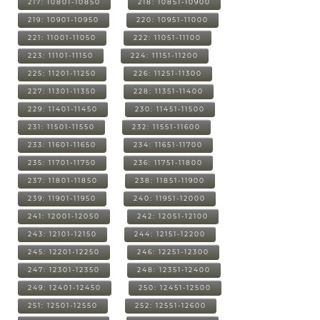
217: 10801-10850
218: 10851-10900
219: 10901-10950
220: 10951-11000
221: 11001-11050
222: 11051-11100
223: 11101-11150
224: 11151-11200
225: 11201-11250
226: 11251-11300
227: 11301-11350
228: 11351-11400
229: 11401-11450
230: 11451-11500
231: 11501-11550
232: 11551-11600
233: 11601-11650
234: 11651-11700
235: 11701-11750
236: 11751-11800
237: 11801-11850
238: 11851-11900
239: 11901-11950
240: 11951-12000
241: 12001-12050
242: 12051-12100
243: 12101-12150
244: 12151-12200
245: 12201-12250
246: 12251-12300
247: 12301-12350
248: 12351-12400
249: 12401-12450
250: 12451-12500
251: 12501-12550
252: 12551-12600