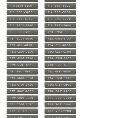
111: 5501-5550
112: 5551-5600
113: 5601-5650
114: 5651-5700
115: 5701-5750
116: 5751-5800
117: 5801-5850
118: 5851-5900
119: 5901-5950
120: 5951-6000
121: 6001-6050
122: 6051-6100
123: 6101-6150
124: 6151-6200
125: 6201-6250
126: 6251-6300
127: 6301-6350
128: 6351-6400
129: 6401-6450
130: 6451-6500
131: 6501-6550
132: 6551-6600
133: 6601-6650
134: 6651-6700
135: 6701-6750
136: 6751-6800
137: 6801-6850
138: 6851-6900
139: 6901-6950
140: 6951-7000
141: 7001-7050
142: 7051-7100
143: 7101-7150
144: 7151-7200
145: 7201-7250
146: 7251-7300