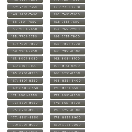
147: 7301-7350
148: 7351-7400
149: 7401-7450
150: 7451-7500
151: 7501-7550
152: 7551-7600
153: 7601-7650
154: 7651-7700
155: 7701-7750
156: 7751-7800
157: 7801-7850
158: 7851-7900
159: 7901-7950
160: 7951-8000
161: 8001-8050
162: 8051-8100
163: 8101-8150
164: 8151-8200
165: 8201-8250
166: 8251-8300
167: 8301-8350
168: 8351-8400
169: 8401-8450
170: 8451-8500
171: 8501-8550
172: 8551-8600
173: 8601-8650
174: 8651-8700
175: 8701-8750
176: 8751-8800
177: 8801-8850
178: 8851-8900
179: 8901-8950
180: 8951-9000