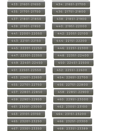
433: 21601-21650
434: 21651-21700
435: 21701-21750
436: 21751-21800
437: 21801-21850
438: 21851-21900
439: 21901-21950
440: 21951-22000
441: 22001-22050
442: 22051-22100
443: 22101-22150
444: 22151-22200
445: 22201-22250
446: 22251-22300
447: 22301-22350
448: 22351-22400
449: 22401-22450
450: 22451-22500
451: 22501-22550
452: 22551-22600
453: 22601-22650
454: 22651-22700
455: 22701-22750
456: 22751-22800
457: 22801-22850
458: 22851-22900
459: 22901-22950
460: 22951-23000
461: 23001-23050
462: 23051-23100
463: 23101-23150
464: 23151-23200
465: 23201-23250
466: 23251-23300
467: 23301-23350
468: 23351-23389