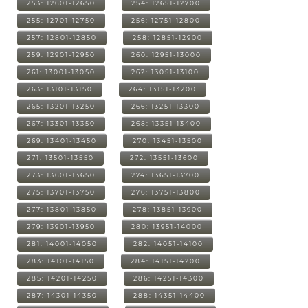
253: 12601-12650
254: 12651-12700
255: 12701-12750
256: 12751-12800
257: 12801-12850
258: 12851-12900
259: 12901-12950
260: 12951-13000
261: 13001-13050
262: 13051-13100
263: 13101-13150
264: 13151-13200
265: 13201-13250
266: 13251-13300
267: 13301-13350
268: 13351-13400
269: 13401-13450
270: 13451-13500
271: 13501-13550
272: 13551-13600
273: 13601-13650
274: 13651-13700
275: 13701-13750
276: 13751-13800
277: 13801-13850
278: 13851-13900
279: 13901-13950
280: 13951-14000
281: 14001-14050
282: 14051-14100
283: 14101-14150
284: 14151-14200
285: 14201-14250
286: 14251-14300
287: 14301-14350
288: 14351-14400