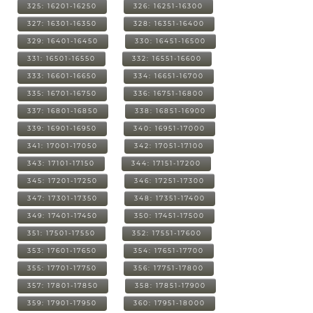
325: 16201-16250
326: 16251-16300
327: 16301-16350
328: 16351-16400
329: 16401-16450
330: 16451-16500
331: 16501-16550
332: 16551-16600
333: 16601-16650
334: 16651-16700
335: 16701-16750
336: 16751-16800
337: 16801-16850
338: 16851-16900
339: 16901-16950
340: 16951-17000
341: 17001-17050
342: 17051-17100
343: 17101-17150
344: 17151-17200
345: 17201-17250
346: 17251-17300
347: 17301-17350
348: 17351-17400
349: 17401-17450
350: 17451-17500
351: 17501-17550
352: 17551-17600
353: 17601-17650
354: 17651-17700
355: 17701-17750
356: 17751-17800
357: 17801-17850
358: 17851-17900
359: 17901-17950
360: 17951-18000