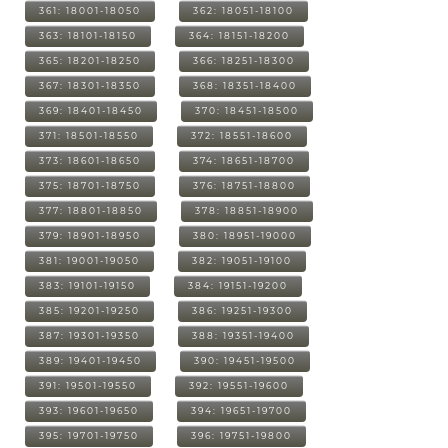
361: 18001-18050
362: 18051-18100
363: 18101-18150
364: 18151-18200
365: 18201-18250
366: 18251-18300
367: 18301-18350
368: 18351-18400
369: 18401-18450
370: 18451-18500
371: 18501-18550
372: 18551-18600
373: 18601-18650
374: 18651-18700
375: 18701-18750
376: 18751-18800
377: 18801-18850
378: 18851-18900
379: 18901-18950
380: 18951-19000
381: 19001-19050
382: 19051-19100
383: 19101-19150
384: 19151-19200
385: 19201-19250
386: 19251-19300
387: 19301-19350
388: 19351-19400
389: 19401-19450
390: 19451-19500
391: 19501-19550
392: 19551-19600
393: 19601-19650
394: 19651-19700
395: 19701-19750
396: 19751-19800